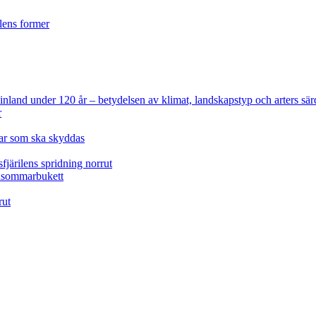
ilens former
 Finland under 120 år
– betydelsen av klimat, landskapstyp och arters sär
r
lar som ska skyddas
fjärilens spridning norrut
idsommarbukett
rut