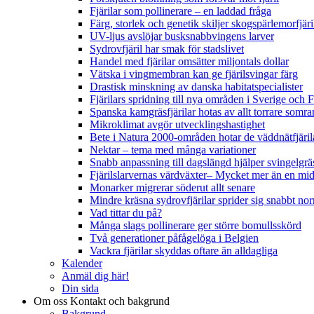
Fjärilar som pollinerare – en laddad fråga
Färg, storlek och genetik skiljer skogspärlemorfjär
UV-ljus avslöjar busksnabbvingens larver
Sydrovfjäril har smak för stadslivet
Handel med fjärilar omsätter miljontals dollar
Vätska i vingmembran kan ge fjärilsvingar färg
Drastisk minskning av danska habitatspecialister
Fjärilars spridning till nya områden i Sverige och
Spanska kamgräsfjärilar hotas av allt torrare somra
Mikroklimat avgör utvecklingshastighet
Bete i Natura 2000-områden hotar de väddnätfjäri
Nektar – tema med många variationer
Snabb anpassning till dagslängd hjälper svingelgräs
Fjärilslarvernas värdväxter– Mycket mer än en m
Monarker migrerar söderut allt senare
Mindre kräsna sydrovfjärilar sprider sig snabbt nor
Vad tittar du på?
Många slags pollinerare ger större bomullsskörd
Två generationer påfågelöga i Belgien
Vackra fjärilar skyddas oftare än alldagliga
Kalender
Anmäl dig här!
Din sida
Om oss
Kontakt och bakgrund
Bakgrund