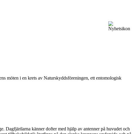
vårens möten i en krets av Naturskyddsföreningen, ett entomologisk
ge. Dagfjärilarna känner dofter med hjälp av antenner på huvudet och