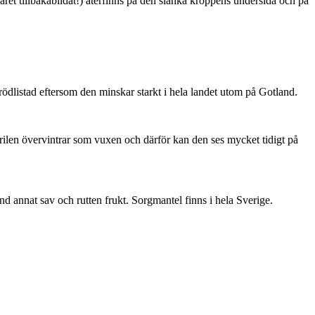
ret tillbakabildat!) återfinns på den slanka kroppens undersida och på
är rödlistad eftersom den minskar starkt i hela landet utom på Gotland.
ärilen övervintrar som vuxen och därför kan den ses mycket tidigt på
nd annat sav och rutten frukt. Sorgmantel finns i hela Sverige.