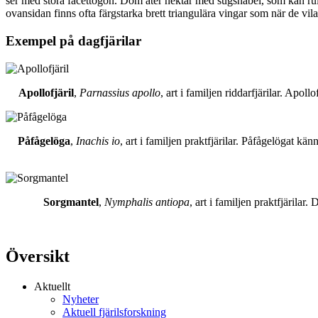
ser med stora facettögon. Dom äter nektar med sugsnabel, som kan rull
ovansidan finns ofta färgstarka brett triangulära vingar som när de vil
Exempel på dagfjärilar
Apollofjäril
,
Parnassius apollo
, art i familjen riddarfjärilar. Apol
Påfågelöga
,
Inachis io
, art i familjen praktfjärilar. Påfågelögat 
Sorgmantel
,
Nymphalis antiopa
, art i familjen praktfjärila
Översikt
Aktuellt
Nyheter
Aktuell fjärilsforskning