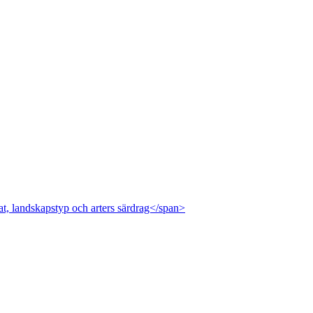
at, landskapstyp och arters särdrag</span>