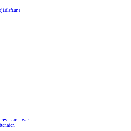
tress som larver
ritannien