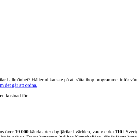
järilar i allmänhet? Håller ni kanske på att sätta ihop programmet inför 
om det går att ordna.
en kostnad för.
nns över
19 000
kända arter dagfjärilar i världen, varav cirka
110
i Sveri