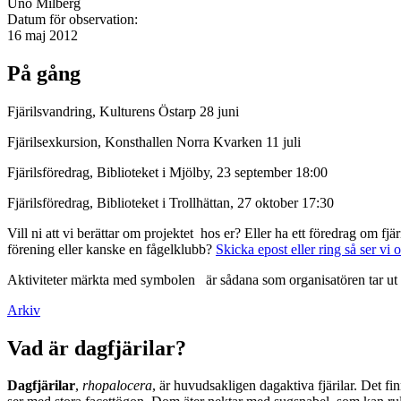
Uno Milberg
Datum för observation:
16 maj 2012
På gång
Fjärilsvandring, Kulturens Östarp 28 juni
Fjärilsexkursion, Konsthallen Norra Kvarken 11 juli
Fjärilsföredrag, Biblioteket i Mjölby, 23 september 18:00
Fjärilsföredrag, Biblioteket i Trollhättan, 27 oktober 17:30
Vill ni att vi berättar om projektet hos er? Eller ha ett föredrag om f
förening eller kanske en fågelklubb?
Skicka epost eller ring så ser vi 
Aktiviteter märkta med symbolen
är sådana som organisatören tar ut 
Arkiv
Vad är dagfjärilar?
Dagfjärilar
,
rhopalocera
, är huvudsakligen dagaktiva fjärilar. Det fi