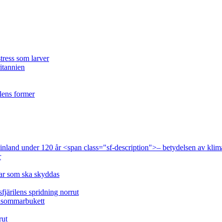
tress som larver
ritannien
ilens former
 Finland under 120 år <span class="sf-description">– betydelsen av klim
r
lar som ska skyddas
fjärilens spridning norrut
idsommarbukett
rut