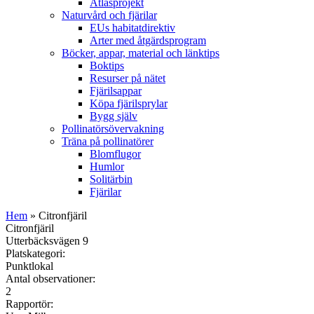
Atlasprojekt
Naturvård och fjärilar
EUs habitatdirektiv
Arter med åtgärdsprogram
Böcker, appar, material och länktips
Boktips
Resurser på nätet
Fjärilsappar
Köpa fjärilsprylar
Bygg själv
Pollinatörsövervakning
Träna på pollinatörer
Blomflugor
Humlor
Solitärbin
Fjärilar
Hem
» Citronfjäril
Citronfjäril
Utterbäcksvägen 9
Platskategori:
Punktlokal
Antal observationer:
2
Rapportör: