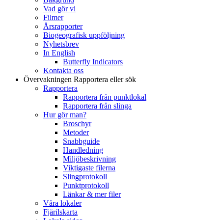
Vad gör vi
Filmer
Årsrapporter
Biogeografisk uppföljning
Nyhetsbrev
In English
Butterfly Indicators
Kontakta oss
Övervakningen
Rapportera eller sök
Rapportera
Rapportera från punktlokal
Rapportera från slinga
Hur gör man?
Broschyr
Metoder
Snabbguide
Handledning
Miljöbeskrivning
Viktigaste filerna
Slingprotokoll
Punktprotokoll
Länkar & mer filer
Våra lokaler
Fjärilskarta