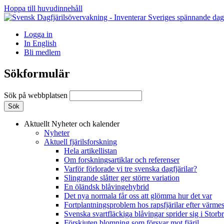
Hoppa till huvudinnehåll
Logga in
In English
Bli medlem
Sökformulär
Sök på webbplatsen
Aktuellt
Nyheter och kalender
Nyheter
Aktuell fjärilsforskning
Hela artikellistan
Om forskningsartiklar och referenser
Varför förlorade vi tre svenska dagfjärilar?
Slingrande slåtter ger större variation
En öländsk blåvingehybrid
Det nya normala får oss att glömma hur det var
Fortplantningsproblem hos rapsfjärilar efter värmes
Svenska svartfläckiga blåvingar sprider sig i Storb
Förskjuten blomning som försvar mot fjäril