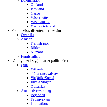
Lokala sidor
Gotland
Jämtland
Närke
Västerbotten
Västmanland
Västra Götaland
Forum
Visa, diskutera, artbestäm
Översikt
Ämnen
Fjärilsfrågor
Bilder
Allmänt
Fjärilsgalleri
Lär dig mer
Dagfjärilar & pollinatörer
Quiz
Vitfjärilar
Träna raps/kål/rov
VitfjärilarSpeed
Juvela vingar
Quizarkiv
Annan övervakning
Regionalt
Faunaväkteri
Internationellt