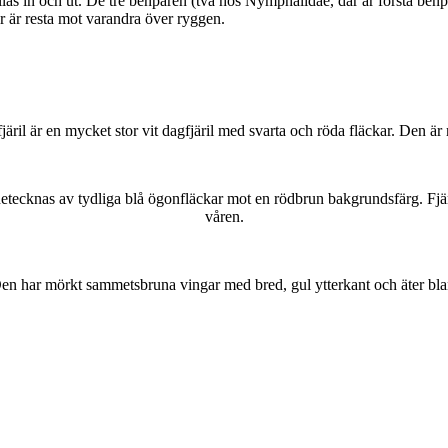
as in och ut. De tre benparen (två hos Nymphalidae, där är första benpa
ar är resta mot varandra över ryggen.
lofjäril är en mycket stor vit dagfjäril med svarta och röda fläckar. Den 
kännetecknas av tydliga blå ögonfläckar mot en rödbrun bakgrundsfärg. Fj
våren.
r. Den har mörkt sammetsbruna vingar med bred, gul ytterkant och äter bla