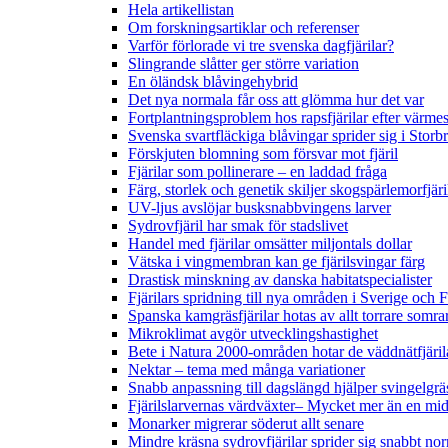
Hela artikellistan
Om forskningsartiklar och referenser
Varför förlorade vi tre svenska dagfjärilar?
Slingrande slåtter ger större variation
En öländsk blåvingehybrid
Det nya normala får oss att glömma hur det var
Fortplantningsproblem hos rapsfjärilar efter värmes
Svenska svartfläckiga blåvingar sprider sig i Storb
Förskjuten blomning som försvar mot fjäril
Fjärilar som pollinerare – en laddad fråga
Färg, storlek och genetik skiljer skogspärlemorfjär
UV-ljus avslöjar busksnabbvingens larver
Sydrovfjäril har smak för stadslivet
Handel med fjärilar omsätter miljontals dollar
Vätska i vingmembran kan ge fjärilsvingar färg
Drastisk minskning av danska habitatspecialister
Fjärilars spridning till nya områden i Sverige och
Spanska kamgräsfjärilar hotas av allt torrare somra
Mikroklimat avgör utvecklingshastighet
Bete i Natura 2000-områden hotar de väddnätfjäri
Nektar – tema med många variationer
Snabb anpassning till dagslängd hjälper svingelgräs
Fjärilslarvernas värdväxter– Mycket mer än en m
Monarker migrerar söderut allt senare
Mindre kräsna sydrovfjärilar sprider sig snabbt nor