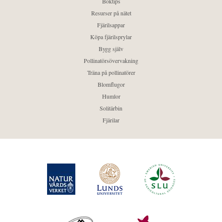
Boktips
Resurser på nätet
Fjärilsappar
Köpa fjärilsprylar
Bygg själv
Pollinatörsövervakning
Träna på pollinatörer
Blomflugor
Humlor
Solitärbin
Fjärilar