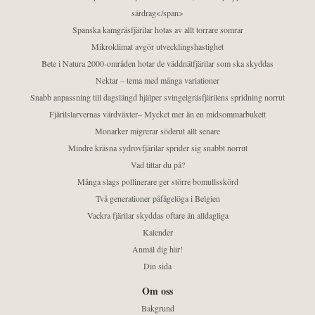
särdrag</span>
Spanska kamgräsfjärilar hotas av allt torrare somrar
Mikroklimat avgör utvecklingshastighet
Bete i Natura 2000-områden hotar de väddnätfjärilar som ska skyddas
Nektar – tema med många variationer
Snabb anpassning till dagslängd hjälper svingelgräsfjärilens spridning norrut
Fjärilslarvernas värdväxter– Mycket mer än en midsommarbukett
Monarker migrerar söderut allt senare
Mindre kräsna sydrovfjärilar sprider sig snabbt norrut
Vad tittar du på?
Många slags pollinerare ger större bomullsskörd
Två generationer påfågelöga i Belgien
Vackra fjärilar skyddas oftare än alldagliga
Kalender
Anmäl dig här!
Din sida
Om oss
Bakgrund