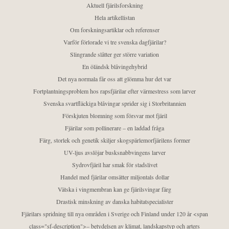
Aktuell fjärilsforskning
Hela artikellistan
Om forskningsartiklar och referenser
Varför förlorade vi tre svenska dagfjärilar?
Slingrande slåtter ger större variation
En öländsk blåvingehybrid
Det nya normala får oss att glömma hur det var
Fortplantningsproblem hos rapsfjärilar efter värmestress som larver
Svenska svartfläckiga blåvingar sprider sig i Storbritannien
Förskjuten blomning som försvar mot fjäril
Fjärilar som pollinerare – en laddad fråga
Färg, storlek och genetik skiljer skogspärlemorfjärilens former
UV-ljus avslöjar busksnabbvingens larver
Sydrovfjäril har smak för stadslivet
Handel med fjärilar omsätter miljontals dollar
Vätska i vingmembran kan ge fjärilsvingar färg
Drastisk minskning av danska habitatspecialister
Fjärilars spridning till nya områden i Sverige och Finland under 120 år <span
class="sf-description">– betydelsen av klimat, landskapstyp och arters