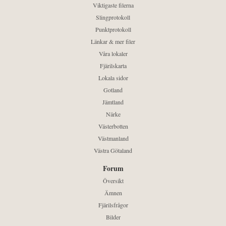
Viktigaste filerna
Slingprotokoll
Punktprotokoll
Länkar & mer filer
Våra lokaler
Fjärilskarta
Lokala sidor
Gotland
Jämtland
Närke
Västerbotten
Västmanland
Västra Götaland
Forum
Översikt
Ämnen
Fjärilsfrågor
Bilder