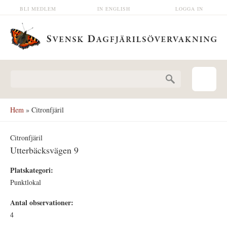
Hoppa till huvudinnehåll
BLI MEDLEM
IN ENGLISH
LOGGA IN
Sökformulär
Hem
» Citronfjäril
Citronfjäril
Utterbäcksvägen 9
Platskategori:
Punktlokal
Antal observationer:
4