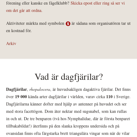
förening eller kanske en fågelklubb?
Skicka epost eller ring så ser vi
om det går att ordna.
Aktiviteter märkta med symbolen
är sådana som organisatören tar ut
en kostnad för.
Arkiv
Vad är dagfjärilar?
Dagfjärilar
,
rhopalocera
, är huvudsakligen dagaktiva fjärilar. Det finns
19 000
110
över
kända arter dagfjärilar i världen, varav cirka
i Sverige.
Dagfjärilarna känner dofter med hjälp av antenner på huvudet och ser
med stora facettögon. Dom äter nektar med sugsnabel, som kan rullas
in och ut. De tre benparen (två hos Nymphalidae, där är första benparet
tillbakabildat!) återfinns på den slanka kroppens undersida och på
ovansidan finns ofta färgstarka brett triangulära vingar som när de vilar