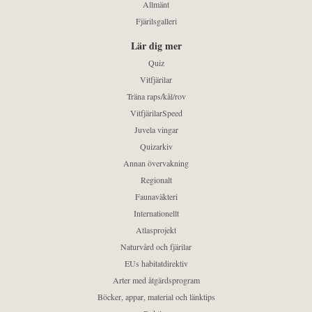
Allmänt
Fjärilsgalleri
Lär dig mer
Quiz
Vitfjärilar
Träna raps/kål/rov
VitfjärilarSpeed
Juvela vingar
Quizarkiv
Annan övervakning
Regionalt
Faunaväkteri
Internationellt
Atlasprojekt
Naturvård och fjärilar
EUs habitatdirektiv
Arter med åtgärdsprogram
Böcker, appar, material och länktips