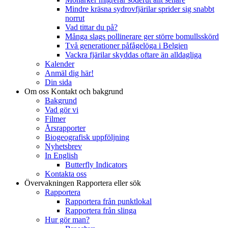
Mindre kräsna sydrovfjärilar sprider sig snabbt
norrut
Vad tittar du på?
Många slags pollinerare ger större bomullsskörd
Två generationer påfågelöga i Belgien
Vackra fjärilar skyddas oftare än alldagliga
Kalender
Anmäl dig här!
Din sida
Om oss
Kontakt och bakgrund
Bakgrund
Vad gör vi
Filmer
Årsrapporter
Biogeografisk uppföljning
Nyhetsbrev
In English
Butterfly Indicators
Kontakta oss
Övervakningen
Rapportera eller sök
Rapportera
Rapportera från punktlokal
Rapportera från slinga
Hur gör man?