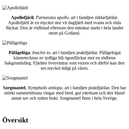
Apollofjäril
,
Parnassius apollo
, art i familjen riddarfjärilar.
Apollofjäril är en mycket stor vit dagfjäril med svarta och röda
fläckar. Den är rödlistad eftersom den minskar starkt i hela landet
utom på Gotland.
Påfågelöga
,
Inachis io
, art i familjen praktfjärilar. Påfågelögat
kännetecknas av tydliga blå ögonfläckar mot en rödbrun
bakgrundsfärg. Fjärilen övervintrar som vuxen och därför kan den
ses mycket tidigt på våren.
Sorgmantel
,
Nymphalis antiopa
, art i familjen praktfjärilar. Den har
mörkt sammetsbruna vingar med bred, gul ytterkant och äter bland
annat sav och rutten frukt. Sorgmantel finns i hela Sverige.
Översikt