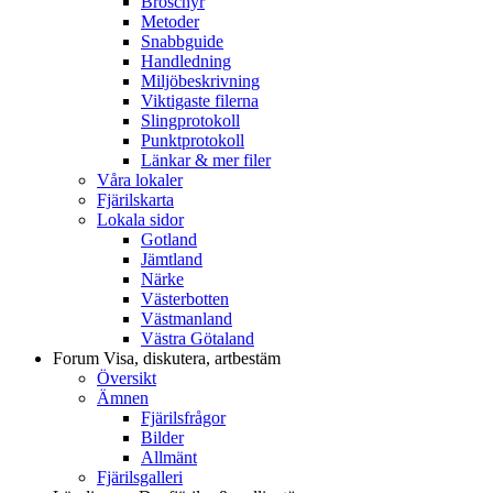
Broschyr
Metoder
Snabbguide
Handledning
Miljöbeskrivning
Viktigaste filerna
Slingprotokoll
Punktprotokoll
Länkar & mer filer
Våra lokaler
Fjärilskarta
Lokala sidor
Gotland
Jämtland
Närke
Västerbotten
Västmanland
Västra Götaland
Forum
Visa, diskutera, artbestäm
Översikt
Ämnen
Fjärilsfrågor
Bilder
Allmänt
Fjärilsgalleri