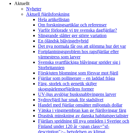
Aktuellt
Nyheter
Aktuell fjärilsforskning
Hela artikellistan
Om forskningsartiklar och referenser
Varför förlorade vi tre svenska dagfjärilar?
Slingrande slåtter ger större variation
En öländsk blåvingehybrid
Det nya normala får oss att glömma hur det var
Fortplantningsproblem hos rapsfjärilar efter
värmestress som larver
Svenska svartfläckiga blåvingar sprider sig i
Storbritannien
Förskjuten blomning som försvar mot fjäril
Fjärilar som pollinerare – en laddad fråga
Färg, storlek och genetik skiljer
skogspärlemorfjärilens former
UV-ljus avslöjar busksnabbvingens larver
Sydrovfjäril har smak för stadslivet
Handel med fjärilar omsätter miljontals dollar
Vätska i vingmembran kan ge fjärilsvingar färg
Drastisk minskning av danska habitatspecialister
Fjärilars spridning till nya områden i Sverige och
Finland under 120 år <span class="sf-
description">– betydelsen av klimat,