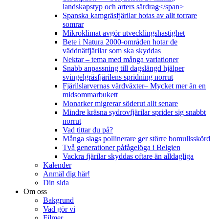
landskapstyp och arters särdrag</span>
Spanska kamgräsfjärilar hotas av allt torrare
somrar
Mikroklimat avgör utvecklingshastighet
Bete i Natura 2000-områden hotar de
väddnätfjärilar som ska skyddas
Nektar – tema med många variationer
Snabb anpassning till dagslängd hjälper
svingelgräsfjärilens spridning norrut
Fjärilslarvernas värdväxter– Mycket mer än en
midsommarbukett
Monarker migrerar söderut allt senare
Mindre kräsna sydrovfjärilar sprider sig snabbt
norrut
Vad tittar du på?
Många slags pollinerare ger större bomullsskörd
Två generationer påfågelöga i Belgien
Vackra fjärilar skyddas oftare än alldagliga
Kalender
Anmäl dig här!
Din sida
Om oss
Bakgrund
Vad gör vi
Filmer