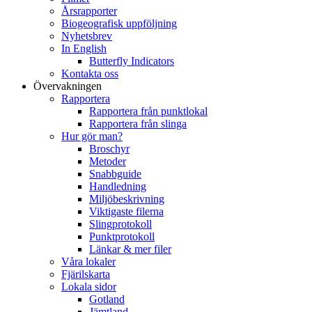
Årsrapporter
Biogeografisk uppföljning
Nyhetsbrev
In English
Butterfly Indicators
Kontakta oss
Övervakningen
Rapportera
Rapportera från punktlokal
Rapportera från slinga
Hur gör man?
Broschyr
Metoder
Snabbguide
Handledning
Miljöbeskrivning
Viktigaste filerna
Slingprotokoll
Punktprotokoll
Länkar & mer filer
Våra lokaler
Fjärilskarta
Lokala sidor
Gotland
Jämtland