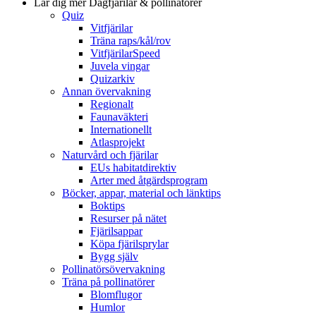
Lär dig mer
Dagfjärilar & pollinatörer
Quiz
Vitfjärilar
Träna raps/kål/rov
VitfjärilarSpeed
Juvela vingar
Quizarkiv
Annan övervakning
Regionalt
Faunaväkteri
Internationellt
Atlasprojekt
Naturvård och fjärilar
EUs habitatdirektiv
Arter med åtgärdsprogram
Böcker, appar, material och länktips
Boktips
Resurser på nätet
Fjärilsappar
Köpa fjärilsprylar
Bygg själv
Pollinatörsövervakning
Träna på pollinatörer
Blomflugor
Humlor