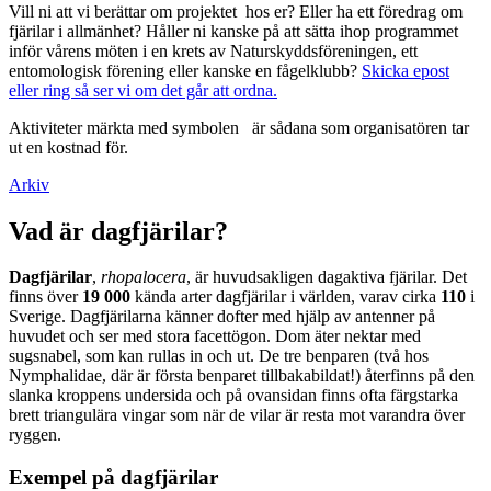
Vill ni att vi berättar om projektet hos er? Eller ha ett föredrag om
fjärilar i allmänhet? Håller ni kanske på att sätta ihop programmet
inför vårens möten i en krets av Naturskyddsföreningen, ett
entomologisk förening eller kanske en fågelklubb?
Skicka epost
eller ring så ser vi om det går att ordna.
Aktiviteter märkta med symbolen
är sådana som organisatören tar
ut en kostnad för.
Arkiv
Vad är dagfjärilar?
Dagfjärilar
,
rhopalocera
, är huvudsakligen dagaktiva fjärilar. Det
finns över
19 000
kända arter dagfjärilar i världen, varav cirka
110
i
Sverige. Dagfjärilarna känner dofter med hjälp av antenner på
huvudet och ser med stora facettögon. Dom äter nektar med
sugsnabel, som kan rullas in och ut. De tre benparen (två hos
Nymphalidae, där är första benparet tillbakabildat!) återfinns på den
slanka kroppens undersida och på ovansidan finns ofta färgstarka
brett triangulära vingar som när de vilar är resta mot varandra över
ryggen.
Exempel på dagfjärilar