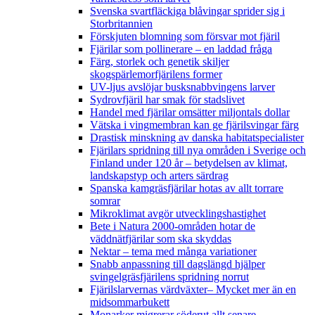
Svenska svartfläckiga blåvingar sprider sig i
Storbritannien
Förskjuten blomning som försvar mot fjäril
Fjärilar som pollinerare – en laddad fråga
Färg, storlek och genetik skiljer
skogspärlemorfjärilens former
UV-ljus avslöjar busksnabbvingens larver
Sydrovfjäril har smak för stadslivet
Handel med fjärilar omsätter miljontals dollar
Vätska i vingmembran kan ge fjärilsvingar färg
Drastisk minskning av danska habitatspecialister
Fjärilars spridning till nya områden i Sverige och
Finland under 120 år
– betydelsen av klimat,
landskapstyp och arters särdrag
Spanska kamgräsfjärilar hotas av allt torrare
somrar
Mikroklimat avgör utvecklingshastighet
Bete i Natura 2000-områden hotar de
väddnätfjärilar som ska skyddas
Nektar – tema med många variationer
Snabb anpassning till dagslängd hjälper
svingelgräsfjärilens spridning norrut
Fjärilslarvernas värdväxter– Mycket mer än en
midsommarbukett
Monarker migrerar söderut allt senare