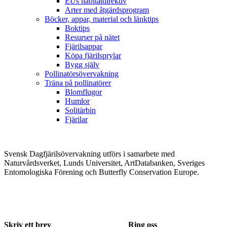
EUs habitatdirektiv
Arter med åtgärdsprogram
Böcker, appar, material och länktips
Boktips
Resurser på nätet
Fjärilsappar
Köpa fjärilsprylar
Bygg själv
Pollinatörsövervakning
Träna på pollinatörer
Blomflugor
Humlor
Solitärbin
Fjärilar
Svensk Dagfjärilsövervakning utförs i samarbete med
Naturvårdsverket, Lunds Universitet, ArtDatabanken, Sveriges
Entomologiska Förening och Butterfly Conservation Europe.
Skriv ett brev
Ring oss