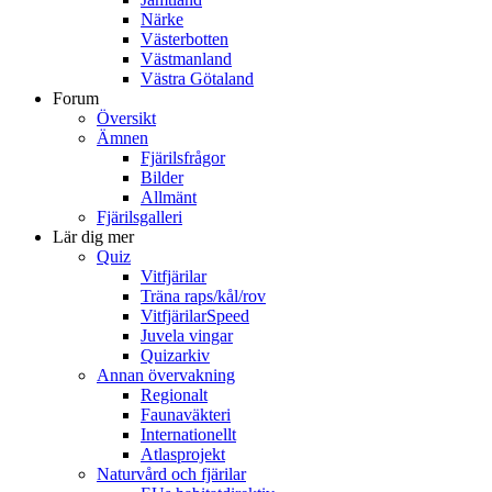
Närke
Västerbotten
Västmanland
Västra Götaland
Forum
Översikt
Ämnen
Fjärilsfrågor
Bilder
Allmänt
Fjärilsgalleri
Lär dig mer
Quiz
Vitfjärilar
Träna raps/kål/rov
VitfjärilarSpeed
Juvela vingar
Quizarkiv
Annan övervakning
Regionalt
Faunaväkteri
Internationellt
Atlasprojekt
Naturvård och fjärilar