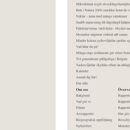
Mikroklimat avgör utvecklingshastighe
Bete i Natura 2000-områden hotar de v
Nektar – tema med många variationer
Snabb anpassning till dagslängd hjälper
Fjärilslarvernas värdväxter– Mycket 
Monarker migrerar söderut allt senare
Mindre kräsna sydrovfjärilar sprider si
Vad tittar du på?
Många slags pollinerare ger större bom
Två generationer påfågelöga i Belgien
Vackra fjärilar skyddas oftare än alldag
Kalender
Anmäl dig här!
Din sida
Om oss
Överva
Bakgrund
Rapport
Vad gör vi
Rapporte
Filmer
Rapporte
Årsrapporter
Hur gör
Biogeografisk uppföljning
Broschy
Nyhetsbrev
Metoder