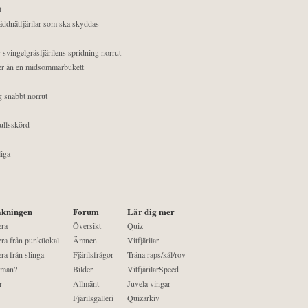
t
äddnätfjärilar som ska skyddas
 svingelgräsfjärilens spridning norrut
mer än en midsommarbukett
g snabbt norrut
ullsskörd
liga
kningen
Forum
Lär dig mer
era
Översikt
Quiz
ra från punktlokal
Ämnen
Vitfjärilar
ra från slinga
Fjärilsfrågor
Träna raps/kål/rov
 man?
Bilder
VitfjärilarSpeed
r
Allmänt
Juvela vingar
Fjärilsgalleri
Quizarkiv