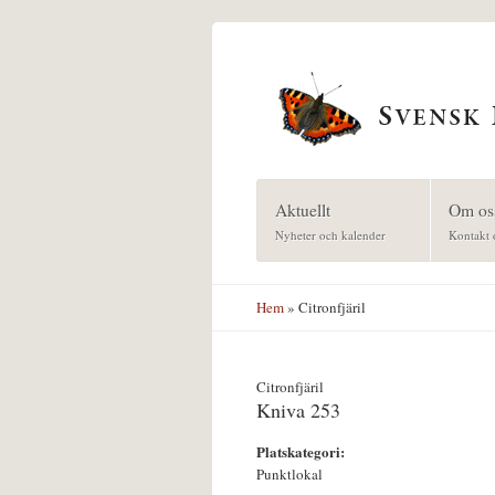
Hoppa till huvudinnehåll
Aktuellt
Om os
Nyheter och kalender
Kontakt 
Hem
» Citronfjäril
Citronfjäril
Kniva 253
Platskategori:
Punktlokal