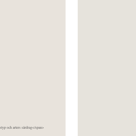
pstyp och arters särdrag</span>