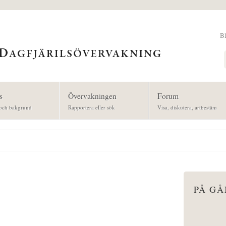
B
Sök
s
Övervakningen
Forum
och bakgrund
Rapportera eller sök
Visa, diskutera, artbestäm
PÅ G