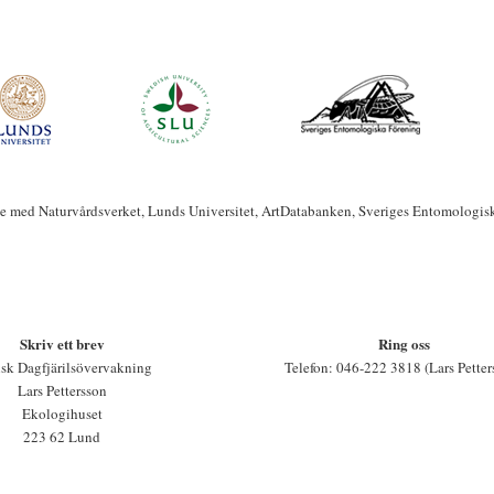
te med Naturvårdsverket, Lunds Universitet, ArtDatabanken, Sveriges Entomologis
Skriv ett brev
Ring oss
sk Dagfjärilsövervakning
Telefon: 046-222 3818 (Lars Petter
Lars Pettersson
Ekologihuset
223 62 Lund