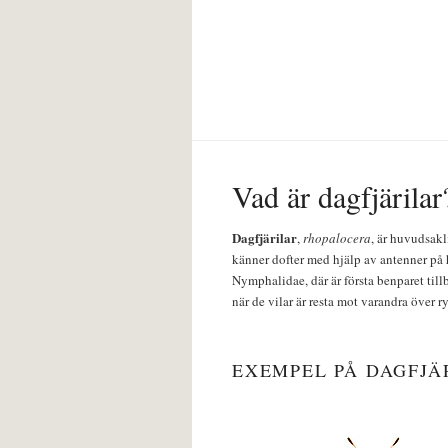
Vad är dagfjärilar
Dagfjärilar
,
rhopalocera
, är huvudsakl
känner dofter med hjälp av antenner på 
Nymphalidae, där är första benparet till
när de vilar är resta mot varandra över r
EXEMPEL PÅ DAGFJÄ