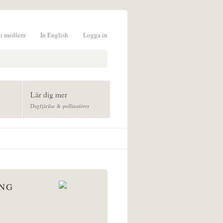
li medlem
In English
Logga in
formulär
Lär dig mer
Dagfjärilar & pollinatörer
ÅNG