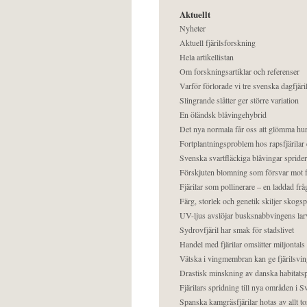
Aktuellt
Nyheter
Aktuell fjärilsforskning
Hela artikellistan
Om forskningsartiklar och referenser
Varför förlorade vi tre svenska dagfjäri
Slingrande slåtter ger större variation
En öländsk blåvingehybrid
Det nya normala får oss att glömma hur
Fortplantningsproblem hos rapsfjärilar 
Svenska svartfläckiga blåvingar sprider 
Förskjuten blomning som försvar mot fj
Fjärilar som pollinerare – en laddad frå
Färg, storlek och genetik skiljer skogs
UV-ljus avslöjar busksnabbvingens lar
Sydrovfjäril har smak för stadslivet
Handel med fjärilar omsätter miljontals 
Vätska i vingmembran kan ge fjärilsvin
Drastisk minskning av danska habitatsp
Fjärilars spridning till nya områden i
Spanska kamgräsfjärilar hotas av allt t