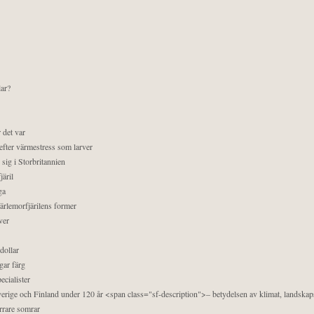
lar?
 det var
efter värmestress som larver
sig i Storbritannien
äril
ga
pärlemorfjärilens former
ver
dollar
gar färg
ecialister
 Sverige och Finland under 120 år <span class="sf-description">– betydelsen av klimat, landska
orrare somrar