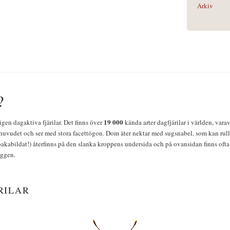
Arkiv
?
19 000
igen dagaktiva fjärilar. Det finns över
kända arter dagfjärilar i världen, vara
huvudet och ser med stora facettögon. Dom äter nektar med sugsnabel, som kan rulla
bakabildat!) återfinns på den slanka kroppens undersida och på ovansidan finns ofta 
yggen.
RILAR