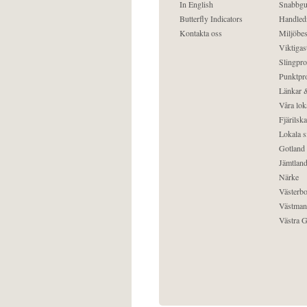
In English
Snabbgu
Butterfly Indicators
Handled
Kontakta oss
Miljöbes
Viktigast
Slingpro
Punktpro
Länkar &
Våra lok
Fjärilska
Lokala s
Gotland
Jämtlan
Närke
Västerbo
Västman
Västra G