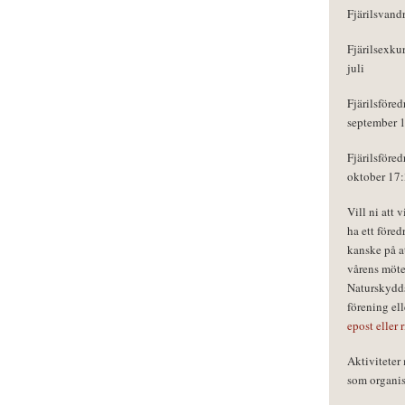
Fjärilsvand
Fjärilsexku
juli
Fjärilsföred
september 
Fjärilsföred
oktober 17
Vill ni att 
ha ett föred
kanske på a
vårens möte
Naturskydds
förening el
epost eller 
Aktivitete
som organisa