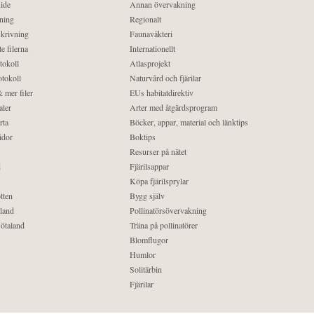
ide
Annan övervakning
ning
Regionalt
krivning
Faunaväkteri
e filerna
Internationellt
tokoll
Atlasprojekt
tokoll
Naturvård och fjärilar
 mer filer
EUs habitatdirektiv
aler
Arter med åtgärdsprogram
rta
Böcker, appar, material och länktips
idor
Boktips
Resurser på nätet
d
Fjärilsappar
Köpa fjärilsprylar
tten
Bygg själv
land
Pollinatörsövervakning
ötaland
Träna på pollinatörer
Blomflugor
Humlor
Solitärbin
Fjärilar