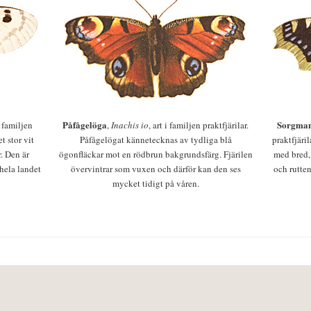
Påfågelöga
Sorgman
 i familjen
,
Inachis io
, art i familjen praktfjärilar.
t stor vit
Påfågelögat kännetecknas av tydliga blå
praktfjäri
r. Den är
ögonfläckar mot en rödbrun bakgrundsfärg. Fjärilen
med bred,
 hela landet
övervintrar som vuxen och därför kan den ses
och rutten
mycket tidigt på våren.