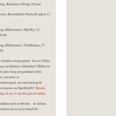
ring, Kulturens Östarp 28 juni
rsion, Konsthallen Norra Kvarken 11
rag, Biblioteket i Mjölby, 23
18:00
rag, Biblioteket i Trollhättan, 27
:30
vi berättar om projektet hos er? Eller
rag om fjärilar i allmänhet? Håller ni
tt sätta ihop programmet inför
n i en krets av
föreningen, ett entomologisk
ler kanske en fågelklubb?
Skicka
ring så ser vi om det går att ordna.
r märkta med symbolen
är sådana
tören tar ut en kostnad för.