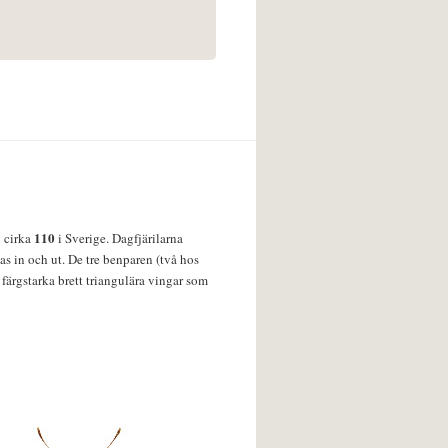
110
v cirka
i Sverige. Dagfjärilarna
s in och ut. De tre benparen (två hos
färgstarka brett triangulära vingar som