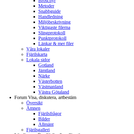
Broschyr
Metoder
Snabbguide
Handledning
Miljöbeskrivning
Viktigaste filerna
Slingprotokoll
Punktprotokoll
Länkar & mer filer
Våra lokaler
Fjärilskarta
Lokala sidor
Gotland
Jämtland
Närke
Västerbotten
Västmanland
Västra Götaland
Forum
Visa, diskutera, artbestäm
Översikt
Ämnen
Fjärilsfrågor
Bilder
Allmänt
Fjärilsgalleri