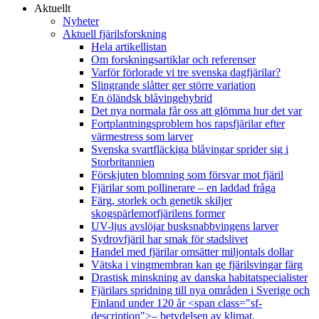
Aktuellt
Nyheter
Aktuell fjärilsforskning
Hela artikellistan
Om forskningsartiklar och referenser
Varför förlorade vi tre svenska dagfjärilar?
Slingrande slåtter ger större variation
En öländsk blåvingehybrid
Det nya normala får oss att glömma hur det var
Fortplantningsproblem hos rapsfjärilar efter
värmestress som larver
Svenska svartfläckiga blåvingar sprider sig i
Storbritannien
Förskjuten blomning som försvar mot fjäril
Fjärilar som pollinerare – en laddad fråga
Färg, storlek och genetik skiljer
skogspärlemorfjärilens former
UV-ljus avslöjar busksnabbvingens larver
Sydrovfjäril har smak för stadslivet
Handel med fjärilar omsätter miljontals dollar
Vätska i vingmembran kan ge fjärilsvingar färg
Drastisk minskning av danska habitatspecialister
Fjärilars spridning till nya områden i Sverige och
Finland under 120 år <span class="sf-
description">– betydelsen av klimat,