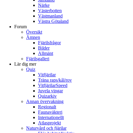
Närke
Västerbotten
Västmanland
Västra Götaland
Forum
Översikt
Ämnen
Fjärilsfrågor
Bilder
Allmänt
Fjärilsgalleri
Lär dig mer
Quiz
Vitfjärilar
Träna raps/kål/rov
VitfjärilarSpeed
Juvela vingar
Quizarkiv
Annan övervakning
Regionalt
Faunaväkteri
Internationellt
Atlasprojekt
Naturvård och fjärilar