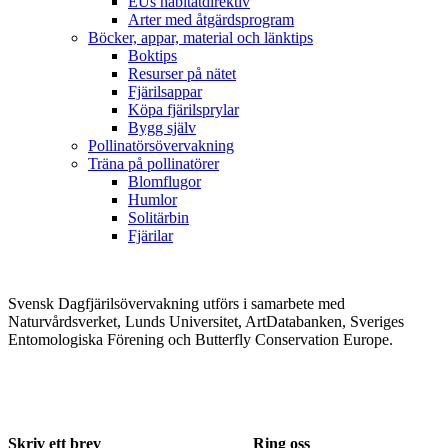
EUs habitatdirektiv
Arter med åtgärdsprogram
Böcker, appar, material och länktips
Boktips
Resurser på nätet
Fjärilsappar
Köpa fjärilsprylar
Bygg själv
Pollinatörsövervakning
Träna på pollinatörer
Blomflugor
Humlor
Solitärbin
Fjärilar
Svensk Dagfjärilsövervakning utförs i samarbete med
Naturvårdsverket, Lunds Universitet, ArtDatabanken, Sveriges
Entomologiska Förening och Butterfly Conservation Europe.
Skriv ett brev
Ring oss