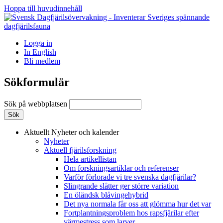
Hoppa till huvudinnehåll
Logga in
In English
Bli medlem
Sökformulär
Sök på webbplatsen
Aktuellt
Nyheter och kalender
Nyheter
Aktuell fjärilsforskning
Hela artikellistan
Om forskningsartiklar och referenser
Varför förlorade vi tre svenska dagfjärilar?
Slingrande slåtter ger större variation
En öländsk blåvingehybrid
Det nya normala får oss att glömma hur det var
Fortplantningsproblem hos rapsfjärilar efter
värmestress som larver