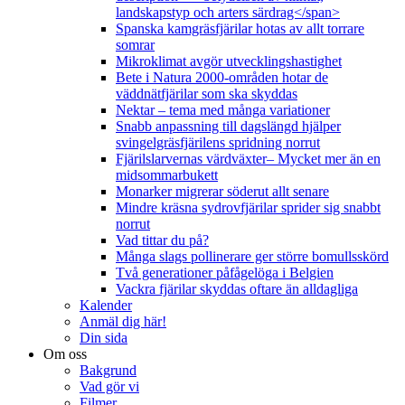
landskapstyp och arters särdrag</span>
Spanska kamgräsfjärilar hotas av allt torrare
somrar
Mikroklimat avgör utvecklingshastighet
Bete i Natura 2000-områden hotar de
väddnätfjärilar som ska skyddas
Nektar – tema med många variationer
Snabb anpassning till dagslängd hjälper
svingelgräsfjärilens spridning norrut
Fjärilslarvernas värdväxter– Mycket mer än en
midsommarbukett
Monarker migrerar söderut allt senare
Mindre kräsna sydrovfjärilar sprider sig snabbt
norrut
Vad tittar du på?
Många slags pollinerare ger större bomullsskörd
Två generationer påfågelöga i Belgien
Vackra fjärilar skyddas oftare än alldagliga
Kalender
Anmäl dig här!
Din sida
Om oss
Bakgrund
Vad gör vi
Filmer