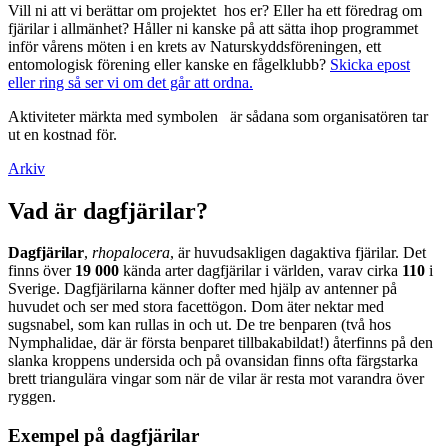
Vill ni att vi berättar om projektet hos er? Eller ha ett föredrag om
fjärilar i allmänhet? Håller ni kanske på att sätta ihop programmet
inför vårens möten i en krets av Naturskyddsföreningen, ett
entomologisk förening eller kanske en fågelklubb?
Skicka epost
eller ring så ser vi om det går att ordna.
Aktiviteter märkta med symbolen
är sådana som organisatören tar
ut en kostnad för.
Arkiv
Vad är dagfjärilar?
Dagfjärilar
,
rhopalocera
, är huvudsakligen dagaktiva fjärilar. Det
finns över
19 000
kända arter dagfjärilar i världen, varav cirka
110
i
Sverige. Dagfjärilarna känner dofter med hjälp av antenner på
huvudet och ser med stora facettögon. Dom äter nektar med
sugsnabel, som kan rullas in och ut. De tre benparen (två hos
Nymphalidae, där är första benparet tillbakabildat!) återfinns på den
slanka kroppens undersida och på ovansidan finns ofta färgstarka
brett triangulära vingar som när de vilar är resta mot varandra över
ryggen.
Exempel på dagfjärilar