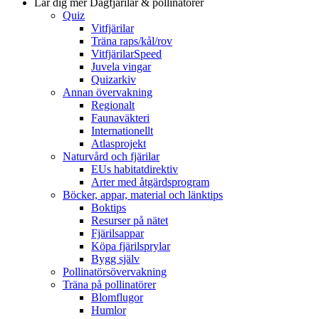
Lär dig mer
Dagfjärilar & pollinatörer
Quiz
Vitfjärilar
Träna raps/kål/rov
VitfjärilarSpeed
Juvela vingar
Quizarkiv
Annan övervakning
Regionalt
Faunaväkteri
Internationellt
Atlasprojekt
Naturvård och fjärilar
EUs habitatdirektiv
Arter med åtgärdsprogram
Böcker, appar, material och länktips
Boktips
Resurser på nätet
Fjärilsappar
Köpa fjärilsprylar
Bygg själv
Pollinatörsövervakning
Träna på pollinatörer
Blomflugor
Humlor