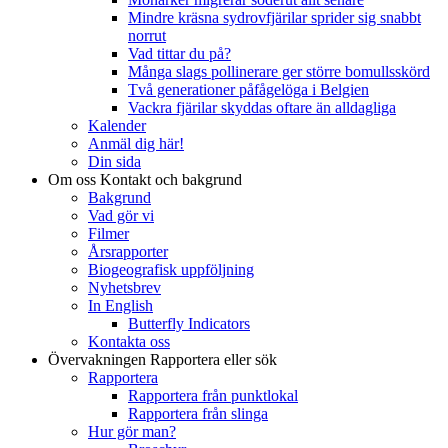
Mindre kräsna sydrovfjärilar sprider sig snabbt
norrut
Vad tittar du på?
Många slags pollinerare ger större bomullsskörd
Två generationer påfågelöga i Belgien
Vackra fjärilar skyddas oftare än alldagliga
Kalender
Anmäl dig här!
Din sida
Om oss
Kontakt och bakgrund
Bakgrund
Vad gör vi
Filmer
Årsrapporter
Biogeografisk uppföljning
Nyhetsbrev
In English
Butterfly Indicators
Kontakta oss
Övervakningen
Rapportera eller sök
Rapportera
Rapportera från punktlokal
Rapportera från slinga
Hur gör man?