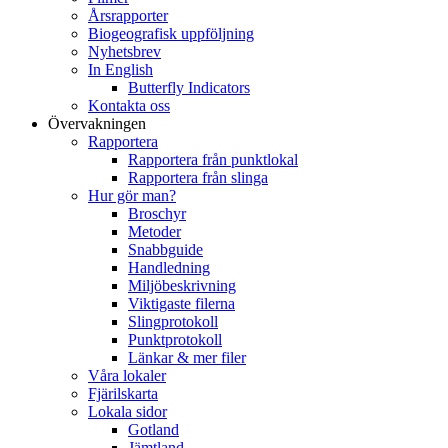
Årsrapporter
Biogeografisk uppföljning
Nyhetsbrev
In English
Butterfly Indicators
Kontakta oss
Övervakningen
Rapportera
Rapportera från punktlokal
Rapportera från slinga
Hur gör man?
Broschyr
Metoder
Snabbguide
Handledning
Miljöbeskrivning
Viktigaste filerna
Slingprotokoll
Punktprotokoll
Länkar & mer filer
Våra lokaler
Fjärilskarta
Lokala sidor
Gotland
Jämtland