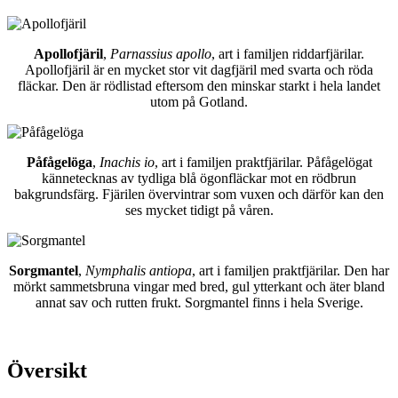
Apollofjäril
,
Parnassius apollo
, art i familjen riddarfjärilar.
Apollofjäril är en mycket stor vit dagfjäril med svarta och röda
fläckar. Den är rödlistad eftersom den minskar starkt i hela landet
utom på Gotland.
Påfågelöga
,
Inachis io
, art i familjen praktfjärilar. Påfågelögat
kännetecknas av tydliga blå ögonfläckar mot en rödbrun
bakgrundsfärg. Fjärilen övervintrar som vuxen och därför kan den
ses mycket tidigt på våren.
Sorgmantel
,
Nymphalis antiopa
, art i familjen praktfjärilar. Den har
mörkt sammetsbruna vingar med bred, gul ytterkant och äter bland
annat sav och rutten frukt. Sorgmantel finns i hela Sverige.
Översikt