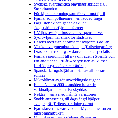
Svenska svartfläckiga blåvingar sprider sig i
Storbritannien
Förskjuten blomning som försvar mot fjäril
Fjärilar som pollinerare – en laddad fråga
Färg, storlek och genetik skiljer
skogspärlemorfjärilens former
UV-ljus avslöjar busksnabbvingens larver
Sydrovfjäril har smak för stadslivet
Handel med fjärilar omsätter miljontals dollar
Vätska i vingmembran kan ge fjärilsvingar färg
Drastisk minskning av danska habitatspecialister
Fjärilars spridning till nya områden i Sverige och
Finland under 120 år
– betydelsen av klimat,
landskapstyp och arters särdrag
Spanska kamgräsfjärilar hotas av allt torrare
somrar
Mikroklimat avgör utvecklingshastighet
Bete i Natura 2000-områden hotar de
väddnätfjärilar som ska skyddas
Nektar – tema med många variationer
Snabb anpassning till dagslängd hjälper
svingelgräsfjärilens spridning norrut
Fjärilslarvernas värdväxter– Mycket mer än en
midsommarbukett
Monarker migrerar söderut allt senare