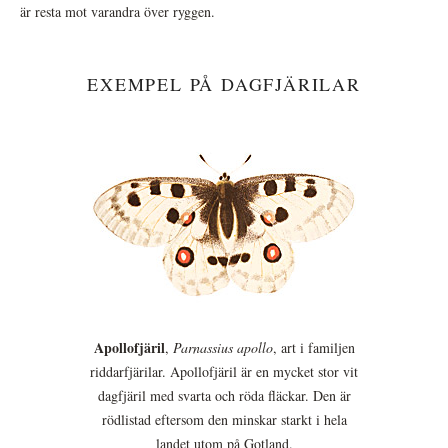
är resta mot varandra över ryggen.
EXEMPEL PÅ DAGFJÄRILAR
Apollofjäril
,
Parnassius apollo
, art i familjen
riddarfjärilar. Apollofjäril är en mycket stor vit
dagfjäril med svarta och röda fläckar. Den är
rödlistad eftersom den minskar starkt i hela
landet utom på Gotland.