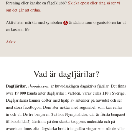
förening eller kanske en fågelklubb?
Skicka epost eller ring så ser vi
om det går att ordna.
Aktiviteter märkta med symbolen
är sådana som organisatören tar ut
en kostnad för.
Arkiv
Vad är dagfjärilar?
Dagfjärilar
,
rhopalocera
, är huvudsakligen dagaktiva fjärilar. Det finns
19 000
110
över
kända arter dagfjärilar i världen, varav cirka
i Sverige.
Dagfjärilarna känner dofter med hjälp av antenner på huvudet och ser
med stora facettögon. Dom äter nektar med sugsnabel, som kan rullas
in och ut. De tre benparen (två hos Nymphalidae, där är första benparet
tillbakabildat!) återfinns på den slanka kroppens undersida och på
ovansidan finns ofta färgstarka brett triangulära vingar som när de vilar