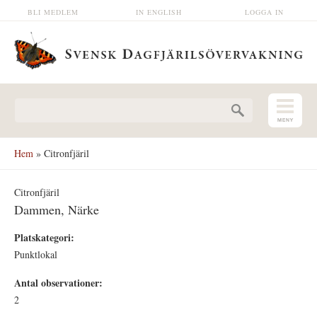
Hoppa till huvudinnehåll
BLI MEDLEM
IN ENGLISH
LOGGA IN
Sökformulär
Hem
» Citronfjäril
Citronfjäril
Dammen, Närke
Platskategori:
Punktlokal
Antal observationer:
2