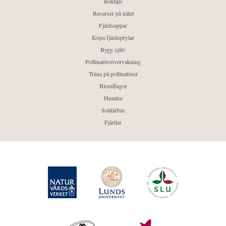
Boktips
Resurser på nätet
Fjärilsappar
Köpa fjärilsprylar
Bygg själv
Pollinatörsövervakning
Träna på pollinatörer
Blomflugor
Humlor
Solitärbin
Fjärilar