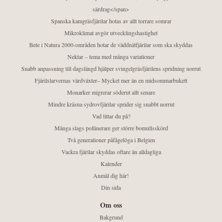
särdrag</span>
Spanska kamgräsfjärilar hotas av allt torrare somrar
Mikroklimat avgör utvecklingshastighet
Bete i Natura 2000-områden hotar de väddnätfjärilar som ska skyddas
Nektar – tema med många variationer
Snabb anpassning till dagslängd hjälper svingelgräsfjärilens spridning norrut
Fjärilslarvernas värdväxter– Mycket mer än en midsommarbukett
Monarker migrerar söderut allt senare
Mindre kräsna sydrovfjärilar sprider sig snabbt norrut
Vad tittar du på?
Många slags pollinerare ger större bomullsskörd
Två generationer påfågelöga i Belgien
Vackra fjärilar skyddas oftare än alldagliga
Kalender
Anmäl dig här!
Din sida
Om oss
Bakgrund