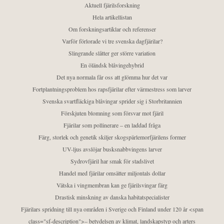
Aktuell fjärilsforskning
Hela artikellistan
Om forskningsartiklar och referenser
Varför förlorade vi tre svenska dagfjärilar?
Slingrande slåtter ger större variation
En öländsk blåvingehybrid
Det nya normala får oss att glömma hur det var
Fortplantningsproblem hos rapsfjärilar efter värmestress som larver
Svenska svartfläckiga blåvingar sprider sig i Storbritannien
Förskjuten blomning som försvar mot fjäril
Fjärilar som pollinerare – en laddad fråga
Färg, storlek och genetik skiljer skogspärlemorfjärilens former
UV-ljus avslöjar busksnabbvingens larver
Sydrovfjäril har smak för stadslivet
Handel med fjärilar omsätter miljontals dollar
Vätska i vingmembran kan ge fjärilsvingar färg
Drastisk minskning av danska habitatspecialister
Fjärilars spridning till nya områden i Sverige och Finland under 120 år <span
class="sf-description">– betydelsen av klimat, landskapstyp och arters