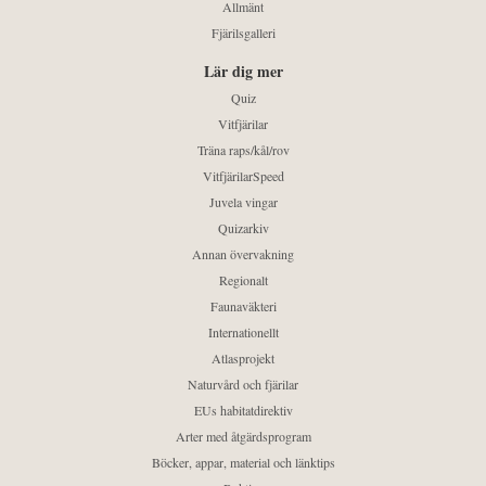
Allmänt
Fjärilsgalleri
Lär dig mer
Quiz
Vitfjärilar
Träna raps/kål/rov
VitfjärilarSpeed
Juvela vingar
Quizarkiv
Annan övervakning
Regionalt
Faunaväkteri
Internationellt
Atlasprojekt
Naturvård och fjärilar
EUs habitatdirektiv
Arter med åtgärdsprogram
Böcker, appar, material och länktips