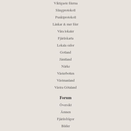
Viktigaste filerna
Slingprotokoll
Punktprotokoll
Länkar & mer filer
Våra lokaler
Fjärilskarta
Lokala sidor
Gotland
Jämtland
Närke
Västerbotten
Västmanland
Västra Götaland
Forum
Översikt
Ämnen
Fjärilsfrågor
Bilder