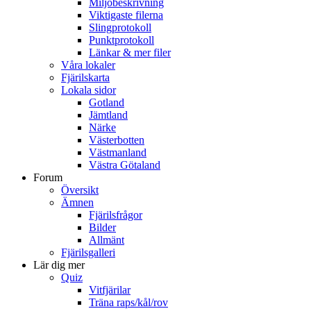
Miljöbeskrivning
Viktigaste filerna
Slingprotokoll
Punktprotokoll
Länkar & mer filer
Våra lokaler
Fjärilskarta
Lokala sidor
Gotland
Jämtland
Närke
Västerbotten
Västmanland
Västra Götaland
Forum
Översikt
Ämnen
Fjärilsfrågor
Bilder
Allmänt
Fjärilsgalleri
Lär dig mer
Quiz
Vitfjärilar
Träna raps/kål/rov