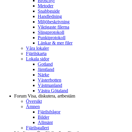
Broschyr
Metoder
Snabbguide
Handledning
Miljöbeskrivning
Viktigaste filerna
Slingprotokoll
Punktprotokoll
Länkar & mer filer
Våra lokaler
Fjärilskarta
Lokala sidor
Gotland
Jämtland
Närke
Västerbotten
Västmanland
Västra Götaland
Forum
Visa, diskutera, artbestäm
Översikt
Ämnen
Fjärilsfrågor
Bilder
Allmänt
Fjärilsgalleri