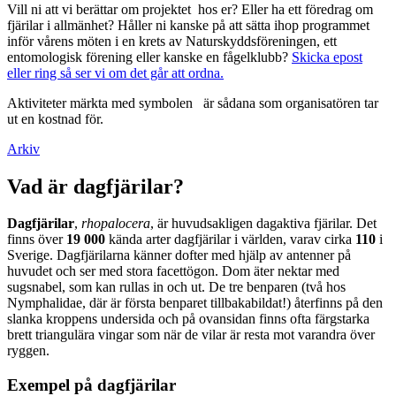
Vill ni att vi berättar om projektet hos er? Eller ha ett föredrag om
fjärilar i allmänhet? Håller ni kanske på att sätta ihop programmet
inför vårens möten i en krets av Naturskyddsföreningen, ett
entomologisk förening eller kanske en fågelklubb?
Skicka epost
eller ring så ser vi om det går att ordna.
Aktiviteter märkta med symbolen
är sådana som organisatören tar
ut en kostnad för.
Arkiv
Vad är dagfjärilar?
Dagfjärilar
,
rhopalocera
, är huvudsakligen dagaktiva fjärilar. Det
finns över
19 000
kända arter dagfjärilar i världen, varav cirka
110
i
Sverige. Dagfjärilarna känner dofter med hjälp av antenner på
huvudet och ser med stora facettögon. Dom äter nektar med
sugsnabel, som kan rullas in och ut. De tre benparen (två hos
Nymphalidae, där är första benparet tillbakabildat!) återfinns på den
slanka kroppens undersida och på ovansidan finns ofta färgstarka
brett triangulära vingar som när de vilar är resta mot varandra över
ryggen.
Exempel på dagfjärilar