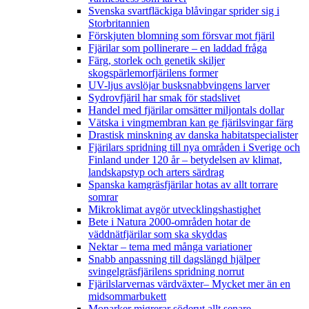
Svenska svartfläckiga blåvingar sprider sig i
Storbritannien
Förskjuten blomning som försvar mot fjäril
Fjärilar som pollinerare – en laddad fråga
Färg, storlek och genetik skiljer
skogspärlemorfjärilens former
UV-ljus avslöjar busksnabbvingens larver
Sydrovfjäril har smak för stadslivet
Handel med fjärilar omsätter miljontals dollar
Vätska i vingmembran kan ge fjärilsvingar färg
Drastisk minskning av danska habitatspecialister
Fjärilars spridning till nya områden i Sverige och
Finland under 120 år
– betydelsen av klimat,
landskapstyp och arters särdrag
Spanska kamgräsfjärilar hotas av allt torrare
somrar
Mikroklimat avgör utvecklingshastighet
Bete i Natura 2000-områden hotar de
väddnätfjärilar som ska skyddas
Nektar – tema med många variationer
Snabb anpassning till dagslängd hjälper
svingelgräsfjärilens spridning norrut
Fjärilslarvernas värdväxter– Mycket mer än en
midsommarbukett
Monarker migrerar söderut allt senare