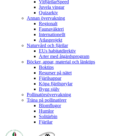
VitfjärilarSpeed
Juvela vingar
Quizarkiv
Annan övervakning
Regionalt
Faunaväkteri
Internationellt
Atlasprojekt
Naturvård och fjärilar
EUs habitatdirektiv
Arter med åtgärdsprogram
Böcker, appar, material och länktips
Boktips
Resurser på nätet
Fjärilsappar
Köpa fjärilsprylar
Bygg själv
Pollinatörsövervakning
Träna på pollinatörer
Blomflugor
Humlor
Solitärbin
Fjärilar