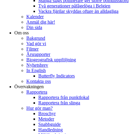
Många slags pollinerare ger större bomullsskörd
Två generationer påfågelöga i Belgien
Vackra fjärilar skyddas oftare än alldagliga
Kalender
Anmäl dig här!
Din sida
Om oss
Bakgrund
Vad gör vi
Filmer
Årsrapporter
Biogeografisk uppföljning
Nyhetsbrev
In English
Butterfly Indicators
Kontakta oss
Övervakningen
Rapportera
Rapportera från punktlokal
Rapportera från slinga
Hur gör man?
Broschyr
Metoder
Snabbguide
Handledning