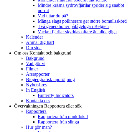
Mindre kräsna sydrovfjärilar sprider sig snabbt
norrut
Vad tittar du på?
Många slags pollinerare ger större bomullsskörd
Två generationer påfågelöga i Belgien
Vackra fjärilar skyddas oftare än alldagliga
Kalender
Anmäl dig här!
Din sida
Om oss
Kontakt och bakgrund
Bakgrund
Vad gör vi
Filmer
Årsrapporter
Biogeografisk uppföljning
Nyhetsbrev
In English
Butterfly Indicators
Kontakta oss
Övervakningen
Rapportera eller sök
Rapportera
Rapportera från punktlokal
Rapportera från slinga
Hur gör man?