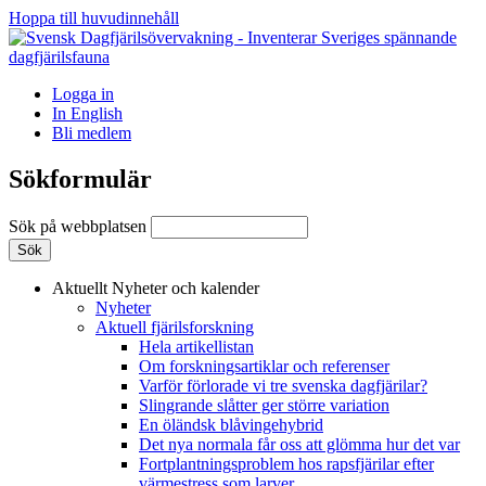
Hoppa till huvudinnehåll
Logga in
In English
Bli medlem
Sökformulär
Sök på webbplatsen
Aktuellt
Nyheter och kalender
Nyheter
Aktuell fjärilsforskning
Hela artikellistan
Om forskningsartiklar och referenser
Varför förlorade vi tre svenska dagfjärilar?
Slingrande slåtter ger större variation
En öländsk blåvingehybrid
Det nya normala får oss att glömma hur det var
Fortplantningsproblem hos rapsfjärilar efter
värmestress som larver