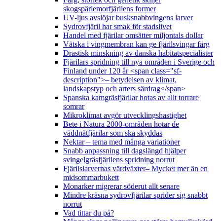
skogspärlemorfjärilens former
UV-ljus avslöjar busksnabbvingens larver
Sydrovfjäril har smak för stadslivet
Handel med fjärilar omsätter miljontals dollar
Vätska i vingmembran kan ge fjärilsvingar färg
Drastisk minskning av danska habitatspecialister
Fjärilars spridning till nya områden i Sverige och
Finland under 120 år <span class="sf-
description">– betydelsen av klimat,
landskapstyp och arters särdrag</span>
Spanska kamgräsfjärilar hotas av allt torrare
somrar
Mikroklimat avgör utvecklingshastighet
Bete i Natura 2000-områden hotar de
väddnätfjärilar som ska skyddas
Nektar – tema med många variationer
Snabb anpassning till dagslängd hjälper
svingelgräsfjärilens spridning norrut
Fjärilslarvernas värdväxter– Mycket mer än en
midsommarbukett
Monarker migrerar söderut allt senare
Mindre kräsna sydrovfjärilar sprider sig snabbt
norrut
Vad tittar du på?