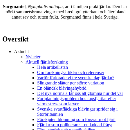
Sorgmantel
,
Nymphalis antiopa
, art i familjen praktfjärilar. Den har
mörkt sammetsbruna vingar med bred, gul ytterkant och äter bland
annat sav och rutten frukt. Sorgmantel finns i hela Sverige.
Översikt
Aktuellt
Nyheter
Aktuell fjärilsforskning
Hela artikellistan
Om forskningsartiklar och referenser
Varför förlorade vi tre svenska dagfjärilar?
Slingrande slåtter ger större variation
En öländsk blåvingehybrid
Det nya normala får oss att glömma hur det var
Fortplantningsproblem hos rapsfjärilar efter
värmestress som larver
Svenska svartfläckiga blåvingar sprider sig i
Storbritannien
Förskjuten blomning som försvar mot fjäril
Fjärilar som pollinerare – en laddad fråga
Färg, storlek och genetik skiljer