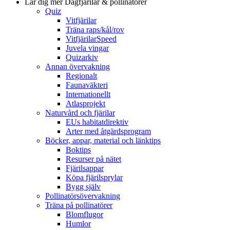
Lär dig mer
Dagfjärilar & pollinatörer
Quiz
Vitfjärilar
Träna raps/kål/rov
VitfjärilarSpeed
Juvela vingar
Quizarkiv
Annan övervakning
Regionalt
Faunaväkteri
Internationellt
Atlasprojekt
Naturvård och fjärilar
EUs habitatdirektiv
Arter med åtgärdsprogram
Böcker, appar, material och länktips
Boktips
Resurser på nätet
Fjärilsappar
Köpa fjärilsprylar
Bygg själv
Pollinatörsövervakning
Träna på pollinatörer
Blomflugor
Humlor