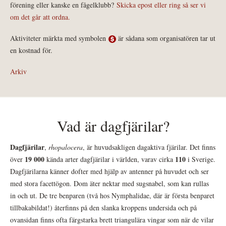
förening eller kanske en fågelklubb?
Skicka epost eller ring så ser vi
om det går att ordna.
Aktiviteter märkta med symbolen
är sådana som organisatören tar ut
en kostnad för.
Arkiv
Vad är dagfjärilar?
Dagfjärilar
,
rhopalocera
, är huvudsakligen dagaktiva fjärilar. Det finns
19 000
110
över
kända arter dagfjärilar i världen, varav cirka
i Sverige.
Dagfjärilarna känner dofter med hjälp av antenner på huvudet och ser
med stora facettögon. Dom äter nektar med sugsnabel, som kan rullas
in och ut. De tre benparen (två hos Nymphalidae, där är första benparet
tillbakabildat!) återfinns på den slanka kroppens undersida och på
ovansidan finns ofta färgstarka brett triangulära vingar som när de vilar