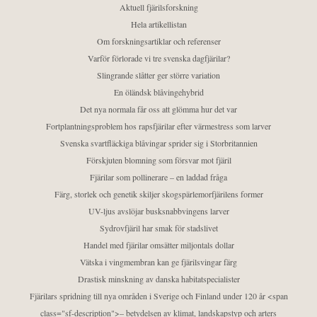
Aktuell fjärilsforskning
Hela artikellistan
Om forskningsartiklar och referenser
Varför förlorade vi tre svenska dagfjärilar?
Slingrande slåtter ger större variation
En öländsk blåvingehybrid
Det nya normala får oss att glömma hur det var
Fortplantningsproblem hos rapsfjärilar efter värmestress som larver
Svenska svartfläckiga blåvingar sprider sig i Storbritannien
Förskjuten blomning som försvar mot fjäril
Fjärilar som pollinerare – en laddad fråga
Färg, storlek och genetik skiljer skogspärlemorfjärilens former
UV-ljus avslöjar busksnabbvingens larver
Sydrovfjäril har smak för stadslivet
Handel med fjärilar omsätter miljontals dollar
Vätska i vingmembran kan ge fjärilsvingar färg
Drastisk minskning av danska habitatspecialister
Fjärilars spridning till nya områden i Sverige och Finland under 120 år <span
class="sf-description">– betydelsen av klimat, landskapstyp och arters