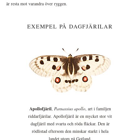
är resta mot varandra över ryggen.
EXEMPEL PÅ DAGFJÄRILAR
Apollofjäril
,
Parnassius apollo
, art i familjen
riddarfjärilar. Apollofjäril är en mycket stor vit
dagfjäril med svarta och röda fläckar. Den är
rödlistad eftersom den minskar starkt i hela
landet utom på Gotland.