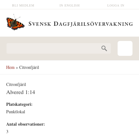
Hoppa till huvudinnehåll
BLI MEDLEM
IN ENGLISH
LOGGA IN
Sökformulär
Hem
» Citronfjäril
Citronfjäril
Alvered 1:14
Platskategori:
Punktlokal
Antal observationer:
3