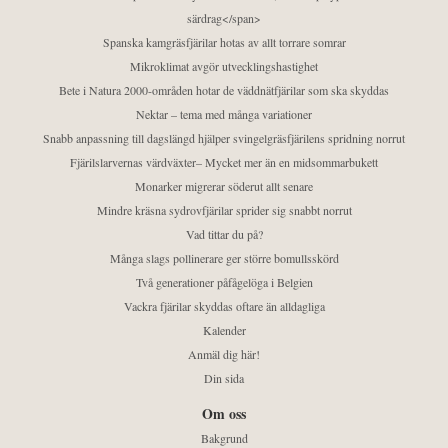
särdrag</span>
Spanska kamgräsfjärilar hotas av allt torrare somrar
Mikroklimat avgör utvecklingshastighet
Bete i Natura 2000-områden hotar de väddnätfjärilar som ska skyddas
Nektar – tema med många variationer
Snabb anpassning till dagslängd hjälper svingelgräsfjärilens spridning norrut
Fjärilslarvernas värdväxter– Mycket mer än en midsommarbukett
Monarker migrerar söderut allt senare
Mindre kräsna sydrovfjärilar sprider sig snabbt norrut
Vad tittar du på?
Många slags pollinerare ger större bomullsskörd
Två generationer påfågelöga i Belgien
Vackra fjärilar skyddas oftare än alldagliga
Kalender
Anmäl dig här!
Din sida
Om oss
Bakgrund