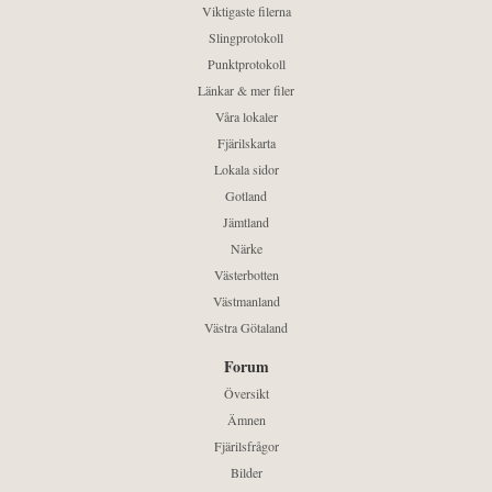
Viktigaste filerna
Slingprotokoll
Punktprotokoll
Länkar & mer filer
Våra lokaler
Fjärilskarta
Lokala sidor
Gotland
Jämtland
Närke
Västerbotten
Västmanland
Västra Götaland
Forum
Översikt
Ämnen
Fjärilsfrågor
Bilder