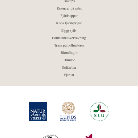
Boktips
Resurser på nätet
Fjärilsappar
Köpa fjärilsprylar
Bygg själv
Pollinatörsövervakning
Träna på pollinatörer
Blomflugor
Humlor
Solitärbin
Fjärilar