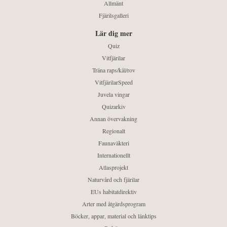
Allmänt
Fjärilsgalleri
Lär dig mer
Quiz
Vitfjärilar
Träna raps/kål/rov
VitfjärilarSpeed
Juvela vingar
Quizarkiv
Annan övervakning
Regionalt
Faunaväkteri
Internationellt
Atlasprojekt
Naturvård och fjärilar
EUs habitatdirektiv
Arter med åtgärdsprogram
Böcker, appar, material och länktips