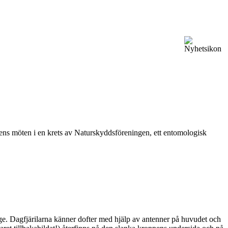
vårens möten i en krets av Naturskyddsföreningen, ett entomologisk
ge. Dagfjärilarna känner dofter med hjälp av antenner på huvudet och