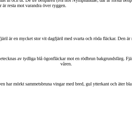
as in och ut. De tre benparen (två hos Nymphalidae, där är första benpa
ar är resta mot varandra över ryggen.
lofjäril är en mycket stor vit dagfjäril med svarta och röda fläckar. Den 
kännetecknas av tydliga blå ögonfläckar mot en rödbrun bakgrundsfärg. Fj
våren.
r. Den har mörkt sammetsbruna vingar med bred, gul ytterkant och äter bla