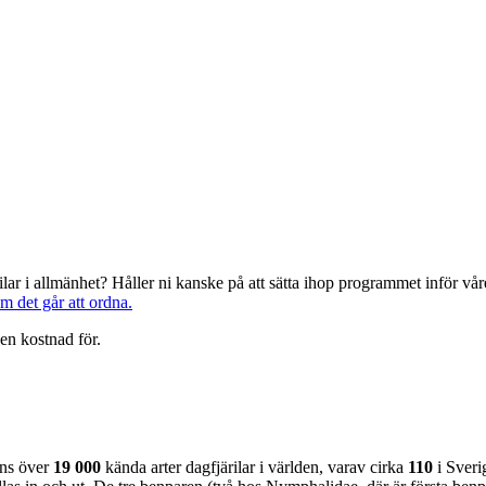
järilar i allmänhet? Håller ni kanske på att sätta ihop programmet inför 
om det går att ordna.
en kostnad för.
nns över
19 000
kända arter dagfjärilar i världen, varav cirka
110
i Sveri