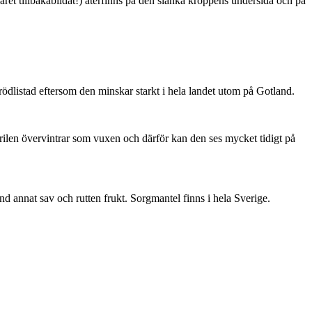
ret tillbakabildat!) återfinns på den slanka kroppens undersida och på
är rödlistad eftersom den minskar starkt i hela landet utom på Gotland.
ärilen övervintrar som vuxen och därför kan den ses mycket tidigt på
nd annat sav och rutten frukt. Sorgmantel finns i hela Sverige.