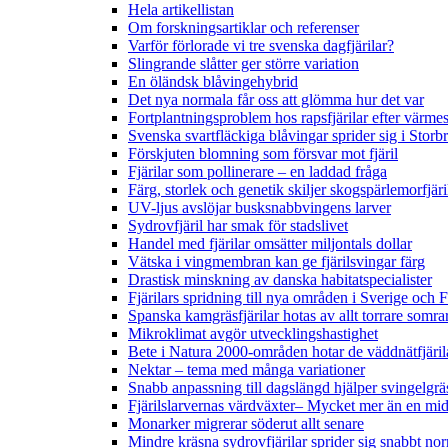
Hela artikellistan
Om forskningsartiklar och referenser
Varför förlorade vi tre svenska dagfjärilar?
Slingrande slåtter ger större variation
En öländsk blåvingehybrid
Det nya normala får oss att glömma hur det var
Fortplantningsproblem hos rapsfjärilar efter värmes
Svenska svartfläckiga blåvingar sprider sig i Storb
Förskjuten blomning som försvar mot fjäril
Fjärilar som pollinerare – en laddad fråga
Färg, storlek och genetik skiljer skogspärlemorfjär
UV-ljus avslöjar busksnabbvingens larver
Sydrovfjäril har smak för stadslivet
Handel med fjärilar omsätter miljontals dollar
Vätska i vingmembran kan ge fjärilsvingar färg
Drastisk minskning av danska habitatspecialister
Fjärilars spridning till nya områden i Sverige och
Spanska kamgräsfjärilar hotas av allt torrare somra
Mikroklimat avgör utvecklingshastighet
Bete i Natura 2000-områden hotar de väddnätfjäri
Nektar – tema med många variationer
Snabb anpassning till dagslängd hjälper svingelgräs
Fjärilslarvernas värdväxter– Mycket mer än en m
Monarker migrerar söderut allt senare
Mindre kräsna sydrovfjärilar sprider sig snabbt nor