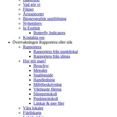
Vad gör vi
Filmer
Årsrapporter
Biogeografisk uppföljning
Nyhetsbrev
In English
Butterfly Indicators
Kontakta oss
Övervakningen
Rapportera eller sök
Rapportera
Rapportera från punktlokal
Rapportera från slinga
Hur gör man?
Broschyr
Metoder
Snabbguide
Handledning
Miljöbeskrivning
Viktigaste filerna
Slingprotokoll
Punktprotokoll
Länkar & mer filer
Våra lokaler
Fjärilskarta