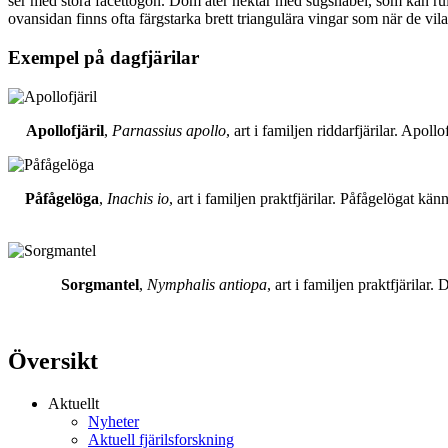
ser med stora facettögon. Dom äter nektar med sugsnabel, som kan rull
ovansidan finns ofta färgstarka brett triangulära vingar som när de vil
Exempel på dagfjärilar
Apollofjäril
,
Parnassius apollo
, art i familjen riddarfjärilar. Apol
Påfågelöga
,
Inachis io
, art i familjen praktfjärilar. Påfågelögat 
Sorgmantel
,
Nymphalis antiopa
, art i familjen praktfjärila
Översikt
Aktuellt
Nyheter
Aktuell fjärilsforskning