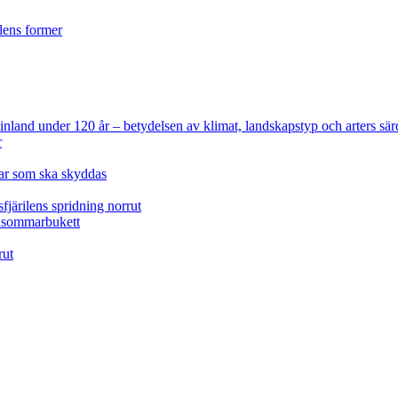
ilens former
 Finland under 120 år
– betydelsen av klimat, landskapstyp och arters sär
r
lar som ska skyddas
fjärilens spridning norrut
idsommarbukett
rut