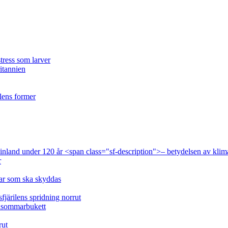
tress som larver
ritannien
ilens former
 Finland under 120 år <span class="sf-description">– betydelsen av klim
r
lar som ska skyddas
fjärilens spridning norrut
idsommarbukett
rut