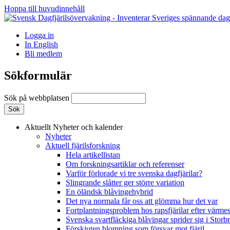
Hoppa till huvudinnehåll
Logga in
In English
Bli medlem
Sökformulär
Sök på webbplatsen
Aktuellt
Nyheter och kalender
Nyheter
Aktuell fjärilsforskning
Hela artikellistan
Om forskningsartiklar och referenser
Varför förlorade vi tre svenska dagfjärilar?
Slingrande slåtter ger större variation
En öländsk blåvingehybrid
Det nya normala får oss att glömma hur det var
Fortplantningsproblem hos rapsfjärilar efter värmes
Svenska svartfläckiga blåvingar sprider sig i Storb
Förskjuten blomning som försvar mot fjäril