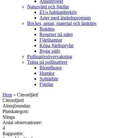
Atlasprojekt
Naturvård och fjärilar
EUs habitatdirektiv
Arter med åtgärdsprogram
Böcker, appar, material och länktips
Boktips
Resurser på nätet
Fjärilsappar
Köpa fjärilsprylar
Bygg själv
Pollinatörsövervakning
Träna på pollinatörer
Blomflugor
Humlor
Solitärbin
Fjärilar
Hem
» Citronfjäril
Citronfjäril
Almsjörundan
Platskategori:
Slinga
Antal observationer:
4
Rapportör: