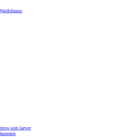
tress som larver
ritannien