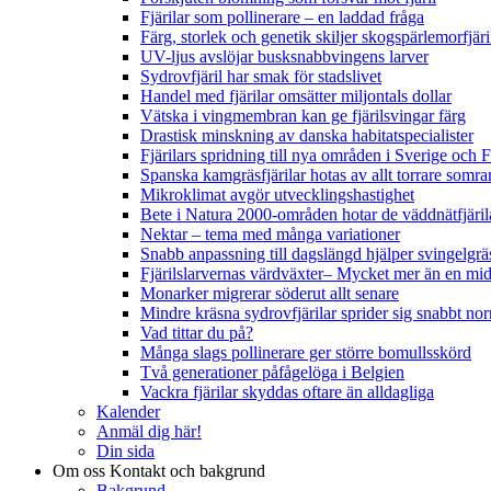
Fjärilar som pollinerare – en laddad fråga
Färg, storlek och genetik skiljer skogspärlemorfjär
UV-ljus avslöjar busksnabbvingens larver
Sydrovfjäril har smak för stadslivet
Handel med fjärilar omsätter miljontals dollar
Vätska i vingmembran kan ge fjärilsvingar färg
Drastisk minskning av danska habitatspecialister
Fjärilars spridning till nya områden i Sverige och
Spanska kamgräsfjärilar hotas av allt torrare somra
Mikroklimat avgör utvecklingshastighet
Bete i Natura 2000-områden hotar de väddnätfjäri
Nektar – tema med många variationer
Snabb anpassning till dagslängd hjälper svingelgräs
Fjärilslarvernas värdväxter– Mycket mer än en m
Monarker migrerar söderut allt senare
Mindre kräsna sydrovfjärilar sprider sig snabbt nor
Vad tittar du på?
Många slags pollinerare ger större bomullsskörd
Två generationer påfågelöga i Belgien
Vackra fjärilar skyddas oftare än alldagliga
Kalender
Anmäl dig här!
Din sida
Om oss
Kontakt och bakgrund
Bakgrund