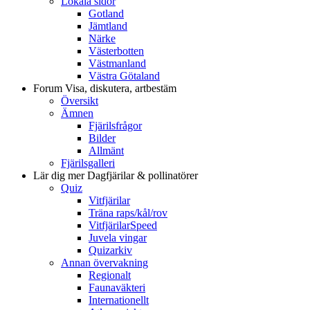
Lokala sidor
Gotland
Jämtland
Närke
Västerbotten
Västmanland
Västra Götaland
Forum
Visa, diskutera, artbestäm
Översikt
Ämnen
Fjärilsfrågor
Bilder
Allmänt
Fjärilsgalleri
Lär dig mer
Dagfjärilar & pollinatörer
Quiz
Vitfjärilar
Träna raps/kål/rov
VitfjärilarSpeed
Juvela vingar
Quizarkiv
Annan övervakning
Regionalt
Faunaväkteri
Internationellt