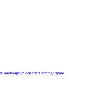
at, landskapstyp och arters särdrag</span>