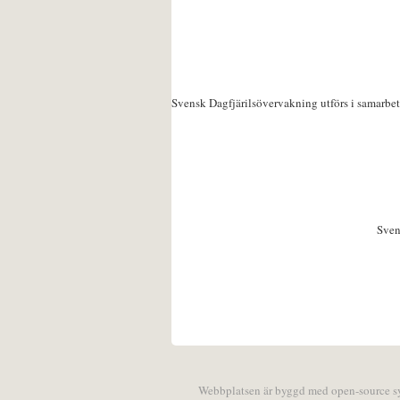
Svensk Dagfjärilsövervakning utförs i samarbe
Sven
Webbplatsen är byggd med open-source 