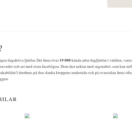
?
19 000
igen dagaktiva fjärilar. Det finns över
kända arter dagfjärilar i världen, vara
huvudet och ser med stora facettögon. Dom äter nektar med sugsnabel, som kan rulla
bakabildat!) återfinns på den slanka kroppens undersida och på ovansidan finns ofta 
yggen.
RILAR