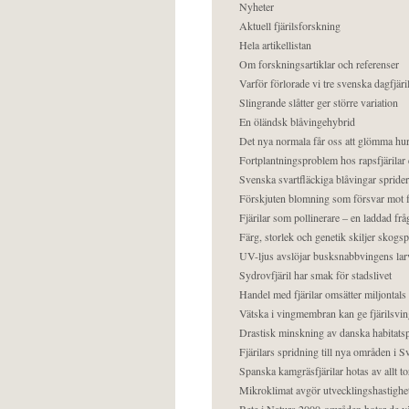
Nyheter
Aktuell fjärilsforskning
Hela artikellistan
Om forskningsartiklar och referenser
Varför förlorade vi tre svenska dagfjäri
Slingrande slåtter ger större variation
En öländsk blåvingehybrid
Det nya normala får oss att glömma hur
Fortplantningsproblem hos rapsfjärilar 
Svenska svartfläckiga blåvingar sprider 
Förskjuten blomning som försvar mot fj
Fjärilar som pollinerare – en laddad frå
Färg, storlek och genetik skiljer skogs
UV-ljus avslöjar busksnabbvingens lar
Sydrovfjäril har smak för stadslivet
Handel med fjärilar omsätter miljontals 
Vätska i vingmembran kan ge fjärilsvin
Drastisk minskning av danska habitatsp
Fjärilars spridning till nya områden i
Spanska kamgräsfjärilar hotas av allt t
Mikroklimat avgör utvecklingshastighe
Bete i Natura 2000-områden hotar de v