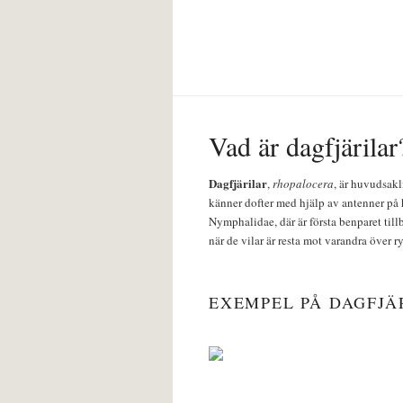
Vad är dagfjärilar
Dagfjärilar
,
rhopalocera
, är huvudsakl
känner dofter med hjälp av antenner på 
Nymphalidae, där är första benparet till
när de vilar är resta mot varandra över r
EXEMPEL PÅ DAGFJÄ