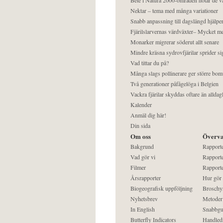
Nektar – tema med många variationer
Snabb anpassning till dagslängd hjälper
Fjärilslarvernas värdväxter– Mycket 
Monarker migrerar söderut allt senare
Mindre kräsna sydrovfjärilar sprider si
Vad tittar du på?
Många slags pollinerare ger större bom
Två generationer påfågelöga i Belgien
Vackra fjärilar skyddas oftare än alldag
Kalender
Anmäl dig här!
Din sida
Om oss
Överva
Bakgrund
Rapport
Vad gör vi
Rapporte
Filmer
Rapporte
Årsrapporter
Hur gör
Biogeografisk uppföljning
Broschy
Nyhetsbrev
Metoder
In English
Snabbgu
Butterfly Indicators
Handled