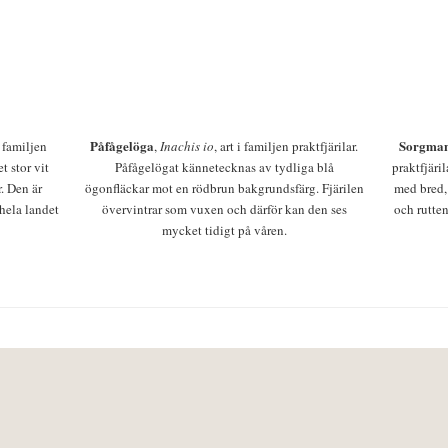
Påfågelöga
Sorgman
 i familjen
,
Inachis io
, art i familjen praktfjärilar.
t stor vit
Påfågelögat kännetecknas av tydliga blå
praktfjäri
r. Den är
ögonfläckar mot en rödbrun bakgrundsfärg. Fjärilen
med bred,
 hela landet
övervintrar som vuxen och därför kan den ses
och rutten
mycket tidigt på våren.