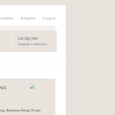
li medlem
In English
Logga in
formulär
Lär dig mer
Dagfjärilar & pollinatörer
ÅNG
ring, Kulturens Östarp 28 juni