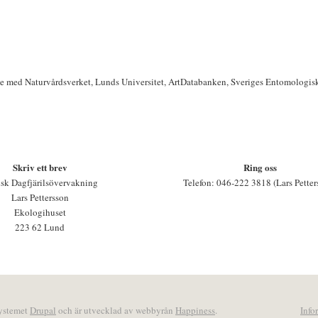
te med Naturvårdsverket, Lunds Universitet, ArtDatabanken, Sveriges Entomologis
Skriv ett brev
Ring oss
sk Dagfjärilsövervakning
Telefon: 046-222 3818 (Lars Petter
Lars Pettersson
Ekologihuset
223 62 Lund
systemet
Drupal
och är utvecklad av webbyrån
Happiness
.
Info