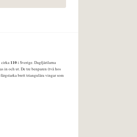
110
v cirka
i Sverige. Dagfjärilarna
s in och ut. De tre benparen (två hos
färgstarka brett triangulära vingar som