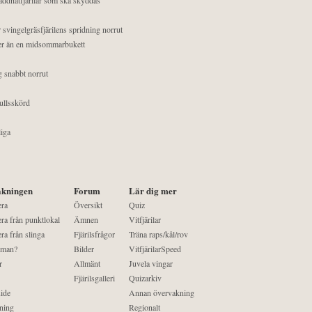
 svingelgräsfjärilens spridning norrut
mer än en midsommarbukett
g snabbt norrut
ullsskörd
liga
kningen
Forum
Lär dig mer
era
Översikt
Quiz
ra från punktlokal
Ämnen
Vitfjärilar
ra från slinga
Fjärilsfrågor
Träna raps/kål/rov
 man?
Bilder
VitfjärilarSpeed
r
Allmänt
Juvela vingar
Fjärilsgalleri
Quizarkiv
ide
Annan övervakning
ning
Regionalt