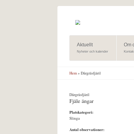
Hoppa till huvudinnehåll
Aktuellt
Om 
Nyheter och kalender
Kontak
Hem
» Dårgräsfjäril
Dårgräsfjäril
Fjäle ängar
Platskategori:
Slinga
Antal observationer: