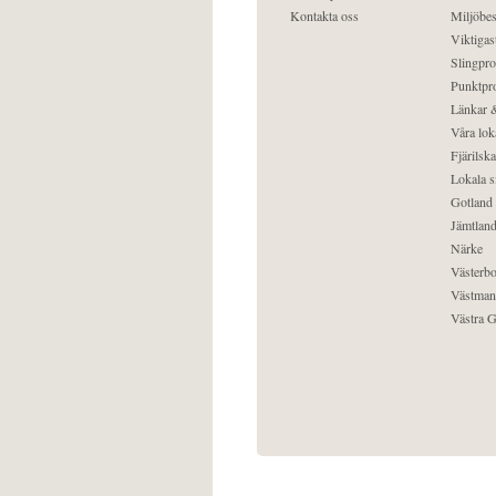
Kontakta oss
Miljöbes
Viktigast
Slingpro
Punktpro
Länkar &
Våra lok
Fjärilska
Lokala s
Gotland
Jämtlan
Närke
Västerbo
Västman
Västra G