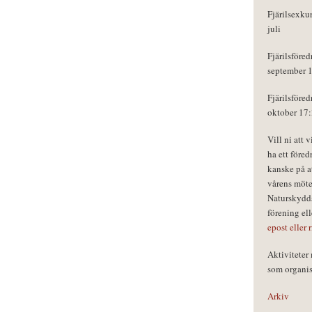
Fjärilsexku
juli
Fjärilsföred
september 
Fjärilsföred
oktober 17
Vill ni att 
ha ett föred
kanske på a
vårens möte
Naturskydds
förening el
epost eller 
Aktivitete
som organisa
Arkiv