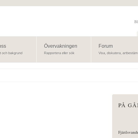
B
Sök
oss
Övervakningen
Forum
t och bakgrund
Rapportera eller sök
Visa, diskutera, artbestäm
PÅ G
Fjärilsvand