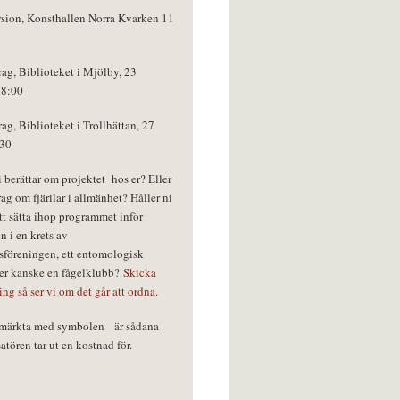
rsion, Konsthallen Norra Kvarken 11
rag, Biblioteket i Mjölby, 23
18:00
rag, Biblioteket i Trollhättan, 27
:30
vi berättar om projektet hos er? Eller
rag om fjärilar i allmänhet? Håller ni
tt sätta ihop programmet inför
n i en krets av
föreningen, ett entomologisk
ler kanske en fågelklubb?
Skicka
ring så ser vi om det går att ordna.
r märkta med symbolen
är sådana
tören tar ut en kostnad för.