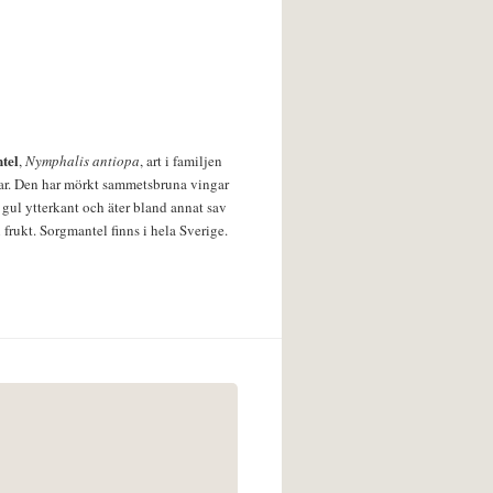
tel
,
Nymphalis antiopa
, art i familjen
lar. Den har mörkt sammetsbruna vingar
 gul ytterkant och äter bland annat sav
 frukt. Sorgmantel finns i hela Sverige.