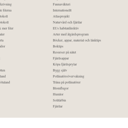
krivning
Faunaväkteri
e filerna
Internationellt
tokoll
Atlasprojekt
tokoll
Naturvård och fjärilar
 mer filer
EUs habitatdirektiv
aler
Arter med åtgärdsprogram
rta
Böcker, appar, material och länktips
idor
Boktips
Resurser på nätet
d
Fjärilsappar
Köpa fjärilsprylar
tten
Bygg själv
land
Pollinatörsövervakning
ötaland
Träna på pollinatörer
Blomflugor
Humlor
Solitärbin
Fjärilar