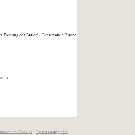
ka Förening och Butterfly Conservation Europe.
sson)
rmation om Cookies
Om personuppgifter