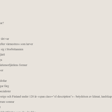
lar?
 det var
efter värmestress som larver
sig i Storbritannien
äril
ga
pärlemorfjärilens former
ver
dollar
gar färg
ecialister
 Sverige och Finland under 120 år <span class="sf-description">– betydelsen av klimat, landska
orrare somrar
t
äddnätfjärilar som ska skyddas