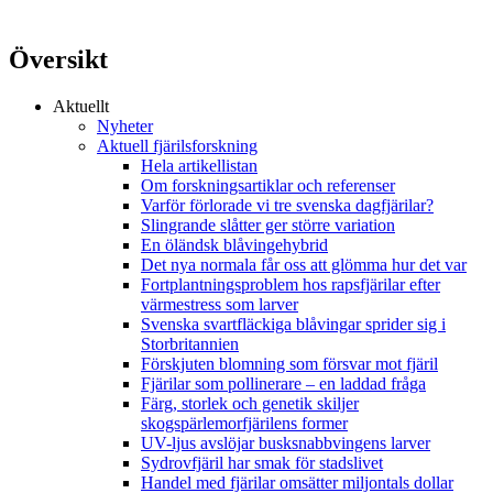
Översikt
Aktuellt
Nyheter
Aktuell fjärilsforskning
Hela artikellistan
Om forskningsartiklar och referenser
Varför förlorade vi tre svenska dagfjärilar?
Slingrande slåtter ger större variation
En öländsk blåvingehybrid
Det nya normala får oss att glömma hur det var
Fortplantningsproblem hos rapsfjärilar efter
värmestress som larver
Svenska svartfläckiga blåvingar sprider sig i
Storbritannien
Förskjuten blomning som försvar mot fjäril
Fjärilar som pollinerare – en laddad fråga
Färg, storlek och genetik skiljer
skogspärlemorfjärilens former
UV-ljus avslöjar busksnabbvingens larver
Sydrovfjäril har smak för stadslivet
Handel med fjärilar omsätter miljontals dollar