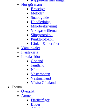
Rapportera från slinga
Hur gör man?
Broschyr
Metoder
Snabbguide
Handledning
Miljöbeskrivning
Viktigaste filerna
Slingprotokoll
Punktprotokoll
Länkar & mer filer
Våra lokaler
Fjärilskarta
Lokala sidor
Gotland
Jämtland
Närke
Västerbotten
Västmanland
Västra Götaland
Forum
Översikt
Ämnen
Fjärilsfrågor
Bilder