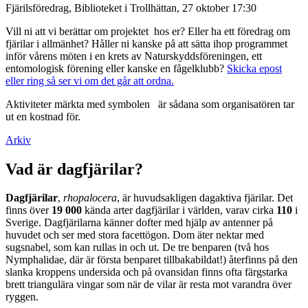
Fjärilsföredrag, Biblioteket i Trollhättan, 27 oktober 17:30
Vill ni att vi berättar om projektet hos er? Eller ha ett föredrag om
fjärilar i allmänhet? Håller ni kanske på att sätta ihop programmet
inför vårens möten i en krets av Naturskyddsföreningen, ett
entomologisk förening eller kanske en fågelklubb?
Skicka epost
eller ring så ser vi om det går att ordna.
Aktiviteter märkta med symbolen
är sådana som organisatören tar
ut en kostnad för.
Arkiv
Vad är dagfjärilar?
Dagfjärilar
,
rhopalocera
, är huvudsakligen dagaktiva fjärilar. Det
finns över
19 000
kända arter dagfjärilar i världen, varav cirka
110
i
Sverige. Dagfjärilarna känner dofter med hjälp av antenner på
huvudet och ser med stora facettögon. Dom äter nektar med
sugsnabel, som kan rullas in och ut. De tre benparen (två hos
Nymphalidae, där är första benparet tillbakabildat!) återfinns på den
slanka kroppens undersida och på ovansidan finns ofta färgstarka
brett triangulära vingar som när de vilar är resta mot varandra över
ryggen.