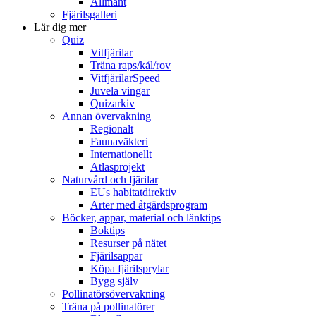
Allmänt
Fjärilsgalleri
Lär dig mer
Quiz
Vitfjärilar
Träna raps/kål/rov
VitfjärilarSpeed
Juvela vingar
Quizarkiv
Annan övervakning
Regionalt
Faunaväkteri
Internationellt
Atlasprojekt
Naturvård och fjärilar
EUs habitatdirektiv
Arter med åtgärdsprogram
Böcker, appar, material och länktips
Boktips
Resurser på nätet
Fjärilsappar
Köpa fjärilsprylar
Bygg själv
Pollinatörsövervakning
Träna på pollinatörer