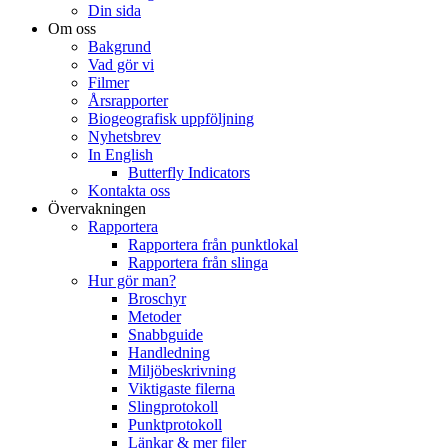
Din sida
Om oss
Bakgrund
Vad gör vi
Filmer
Årsrapporter
Biogeografisk uppföljning
Nyhetsbrev
In English
Butterfly Indicators
Kontakta oss
Övervakningen
Rapportera
Rapportera från punktlokal
Rapportera från slinga
Hur gör man?
Broschyr
Metoder
Snabbguide
Handledning
Miljöbeskrivning
Viktigaste filerna
Slingprotokoll
Punktprotokoll
Länkar & mer filer