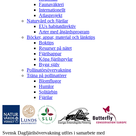
Faunaväkteri
Internationellt
Atlasprojekt
Naturvård och fjärilar
EUs habitatdirektiv
Arter med åtgärdsprogram
Böcker, appar, material och länktips
Boktips
Resurser på nätet
Fjärilsappar
Köpa fjärilsprylar
Bygg själv
Pollinatörsövervakning
Träna på pollinatörer
Blomflugor
Humlor
Solitärbin
Fjärilar
Svensk Dagfjärilsövervakning utförs i samarbete med