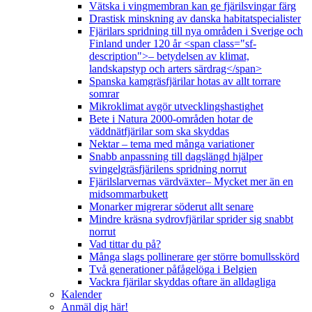
Vätska i vingmembran kan ge fjärilsvingar färg
Drastisk minskning av danska habitatspecialister
Fjärilars spridning till nya områden i Sverige och
Finland under 120 år <span class="sf-
description">– betydelsen av klimat,
landskapstyp och arters särdrag</span>
Spanska kamgräsfjärilar hotas av allt torrare
somrar
Mikroklimat avgör utvecklingshastighet
Bete i Natura 2000-områden hotar de
väddnätfjärilar som ska skyddas
Nektar – tema med många variationer
Snabb anpassning till dagslängd hjälper
svingelgräsfjärilens spridning norrut
Fjärilslarvernas värdväxter– Mycket mer än en
midsommarbukett
Monarker migrerar söderut allt senare
Mindre kräsna sydrovfjärilar sprider sig snabbt
norrut
Vad tittar du på?
Många slags pollinerare ger större bomullsskörd
Två generationer påfågelöga i Belgien
Vackra fjärilar skyddas oftare än alldagliga
Kalender
Anmäl dig här!