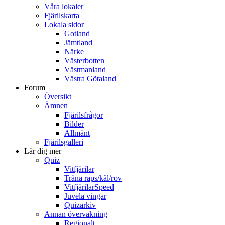
Våra lokaler
Fjärilskarta
Lokala sidor
Gotland
Jämtland
Närke
Västerbotten
Västmanland
Västra Götaland
Forum
Översikt
Ämnen
Fjärilsfrågor
Bilder
Allmänt
Fjärilsgalleri
Lär dig mer
Quiz
Vitfjärilar
Träna raps/kål/rov
VitfjärilarSpeed
Juvela vingar
Quizarkiv
Annan övervakning
Regionalt