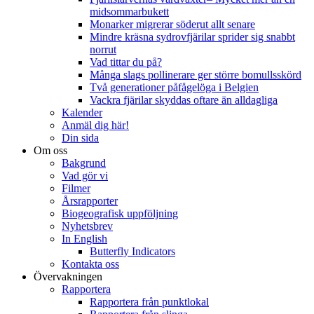
midsommarbukett
Monarker migrerar söderut allt senare
Mindre kräsna sydrovfjärilar sprider sig snabbt
norrut
Vad tittar du på?
Många slags pollinerare ger större bomullsskörd
Två generationer påfågelöga i Belgien
Vackra fjärilar skyddas oftare än alldagliga
Kalender
Anmäl dig här!
Din sida
Om oss
Bakgrund
Vad gör vi
Filmer
Årsrapporter
Biogeografisk uppföljning
Nyhetsbrev
In English
Butterfly Indicators
Kontakta oss
Övervakningen
Rapportera
Rapportera från punktlokal