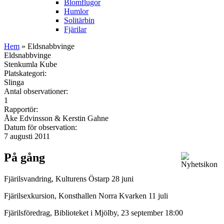
Blomflugor
Humlor
Solitärbin
Fjärilar
Hem
» Eldsnabbvinge
Eldsnabbvinge
Stenkumla Kube
Platskategori:
Slinga
Antal observationer:
1
Rapportör:
Åke Edvinsson & Kerstin Gahne
Datum för observation:
7 augusti 2011
På gång
Fjärilsvandring, Kulturens Östarp 28 juni
Fjärilsexkursion, Konsthallen Norra Kvarken 11 juli
Fjärilsföredrag, Biblioteket i Mjölby, 23 september 18:00