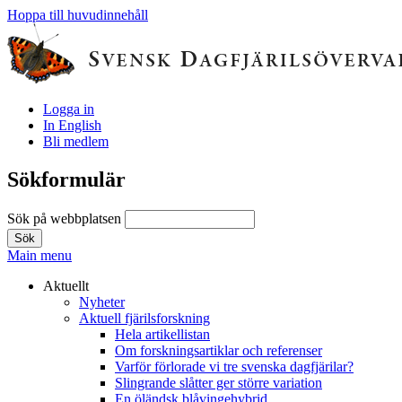
Hoppa till huvudinnehåll
Logga in
In English
Bli medlem
Sökformulär
Sök på webbplatsen
Main menu
Aktuellt
Nyheter
Aktuell fjärilsforskning
Hela artikellistan
Om forskningsartiklar och referenser
Varför förlorade vi tre svenska dagfjärilar?
Slingrande slåtter ger större variation
En öländsk blåvingehybrid