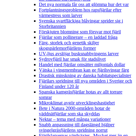
Det nya normala får oss att glömma hur det var
Fortplantningsproblem hos rapsfjärilar efter
värmestress som larver
Svenska svartfläckiga blåvingar sprider sig i
Storbritannien
Förskjuten blomning som försvar mot fjäril
Fjärilar som pollinerare – en laddad fråga
Färg, storlek och genetik skiljer
skogspärlemorfjärilens former
UV-ljus avslöjar busksnabbvingens larver
Sydrovfjäril har smak för stadslivet
Handel med fjärilar omsätter miljontals dollar
Vätska i vingmembran kan ge fjärilsvingar färg
Drastisk minskning av danska habitatspecialister
Fjärilars spridning till nya områden i Sverige och
Finland under 120 år
Spanska kamgräsfjärilar hotas av allt torrare
somrar
Mikroklimat avgör utvecklingshastighet
Bete i Natura 2000-områden hotar de
väddnätfjärilar som ska skyddas
Nektar – tema med många variationer
Snabb anpassning till dagslängd hjälper
svingelgräsfjärilens spridning norrut
Fjärilslarvernas värdväxter– Mycket mer än en