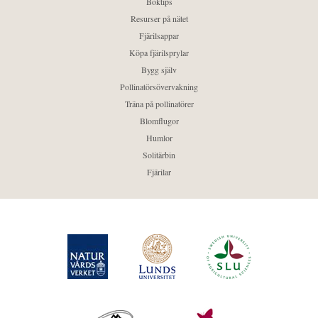
Boktips
Resurser på nätet
Fjärilsappar
Köpa fjärilsprylar
Bygg själv
Pollinatörsövervakning
Träna på pollinatörer
Blomflugor
Humlor
Solitärbin
Fjärilar