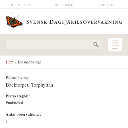
Hoppa till huvudinnehåll
BLI MEDLEM
IN ENGLISH
LOGGA IN
Sökformulär
Hem
» Eldsnabbvinge
Eldsnabbvinge
Bäcktorpet, Torphyttan
Platskategori:
Punktlokal
Antal observationer:
1