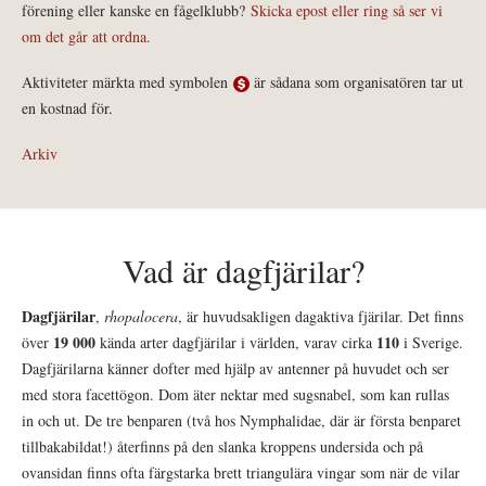
förening eller kanske en fågelklubb?
Skicka epost eller ring så ser vi
om det går att ordna.
Aktiviteter märkta med symbolen
är sådana som organisatören tar ut
en kostnad för.
Arkiv
Vad är dagfjärilar?
Dagfjärilar
,
rhopalocera
, är huvudsakligen dagaktiva fjärilar. Det finns
19 000
110
över
kända arter dagfjärilar i världen, varav cirka
i Sverige.
Dagfjärilarna känner dofter med hjälp av antenner på huvudet och ser
med stora facettögon. Dom äter nektar med sugsnabel, som kan rullas
in och ut. De tre benparen (två hos Nymphalidae, där är första benparet
tillbakabildat!) återfinns på den slanka kroppens undersida och på
ovansidan finns ofta färgstarka brett triangulära vingar som när de vilar