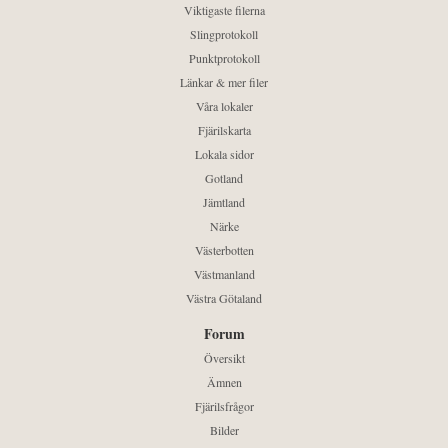
Viktigaste filerna
Slingprotokoll
Punktprotokoll
Länkar & mer filer
Våra lokaler
Fjärilskarta
Lokala sidor
Gotland
Jämtland
Närke
Västerbotten
Västmanland
Västra Götaland
Forum
Översikt
Ämnen
Fjärilsfrågor
Bilder