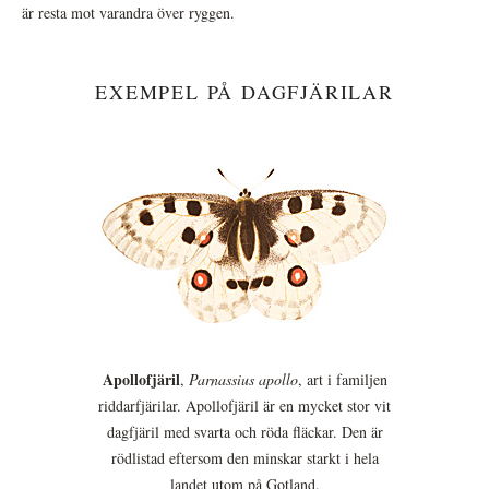
är resta mot varandra över ryggen.
EXEMPEL PÅ DAGFJÄRILAR
Apollofjäril
,
Parnassius apollo
, art i familjen
riddarfjärilar. Apollofjäril är en mycket stor vit
dagfjäril med svarta och röda fläckar. Den är
rödlistad eftersom den minskar starkt i hela
landet utom på Gotland.