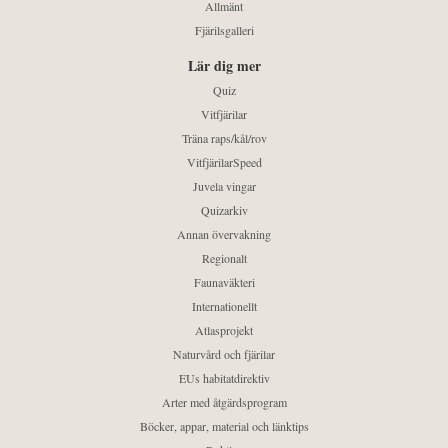
Allmänt
Fjärilsgalleri
Lär dig mer
Quiz
Vitfjärilar
Träna raps/kål/rov
VitfjärilarSpeed
Juvela vingar
Quizarkiv
Annan övervakning
Regionalt
Faunaväkteri
Internationellt
Atlasprojekt
Naturvård och fjärilar
EUs habitatdirektiv
Arter med åtgärdsprogram
Böcker, appar, material och länktips