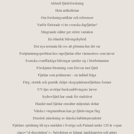
Aktuell fjärilsforskning
Hela artikellistan
Om forskningsartiklar och referenser
Varför förlorade vi tre svenska dagfjärilar?
Slingrande slåtter ger större variation
En öländsk blåvingehybrid
Det nya normala får oss att glömma hur det var
Fortplantningsproblem hos rapsfjärilar efter värmestress som larver
Svenska svartfläckiga blåvingar sprider sig i Storbritannien
Förskjuten blomning som försvar mot fjäril
Fjärilar som pollinerare – en laddad fråga
Färg, storlek och genetik skiljer skogspärlemorfjärilens former
UV-ljus avslöjar busksnabbvingens larver
Sydrovfjäril har smak för stadslivet
Handel med fjärilar omsätter miljontals dollar
Vätska i vingmembran kan ge fjärilsvingar färg
Drastisk minskning av danska habitatspecialister
Fjärilars spridning till nya områden i Sverige och Finland under 120 år <span
class="sf-description">– betydelsen av klimat, landskapstyp och arters