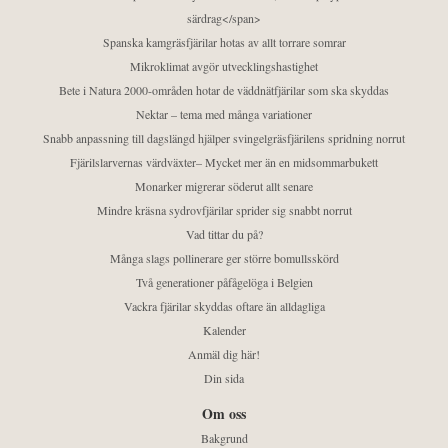
särdrag</span>
Spanska kamgräsfjärilar hotas av allt torrare somrar
Mikroklimat avgör utvecklingshastighet
Bete i Natura 2000-områden hotar de väddnätfjärilar som ska skyddas
Nektar – tema med många variationer
Snabb anpassning till dagslängd hjälper svingelgräsfjärilens spridning norrut
Fjärilslarvernas värdväxter– Mycket mer än en midsommarbukett
Monarker migrerar söderut allt senare
Mindre kräsna sydrovfjärilar sprider sig snabbt norrut
Vad tittar du på?
Många slags pollinerare ger större bomullsskörd
Två generationer påfågelöga i Belgien
Vackra fjärilar skyddas oftare än alldagliga
Kalender
Anmäl dig här!
Din sida
Om oss
Bakgrund