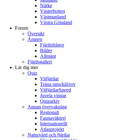
Närke
Västerbotten
Västmanland
Västra Götaland
Forum
Översikt
Ämnen
Fjärilsfrågor
Bilder
Allmänt
Fjärilsgalleri
Lär dig mer
Quiz
Vitfjärilar
Träna raps/kål/rov
VitfjärilarSpeed
Juvela vingar
Quizarkiv
Annan övervakning
Regionalt
Faunaväkteri
Internationellt
Atlasprojekt
Naturvård och fjärilar