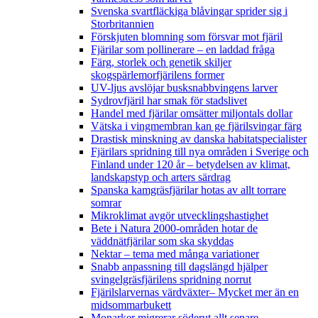
Svenska svartfläckiga blåvingar sprider sig i
Storbritannien
Förskjuten blomning som försvar mot fjäril
Fjärilar som pollinerare – en laddad fråga
Färg, storlek och genetik skiljer
skogspärlemorfjärilens former
UV-ljus avslöjar busksnabbvingens larver
Sydrovfjäril har smak för stadslivet
Handel med fjärilar omsätter miljontals dollar
Vätska i vingmembran kan ge fjärilsvingar färg
Drastisk minskning av danska habitatspecialister
Fjärilars spridning till nya områden i Sverige och
Finland under 120 år
– betydelsen av klimat,
landskapstyp och arters särdrag
Spanska kamgräsfjärilar hotas av allt torrare
somrar
Mikroklimat avgör utvecklingshastighet
Bete i Natura 2000-områden hotar de
väddnätfjärilar som ska skyddas
Nektar – tema med många variationer
Snabb anpassning till dagslängd hjälper
svingelgräsfjärilens spridning norrut
Fjärilslarvernas värdväxter– Mycket mer än en
midsommarbukett
Monarker migrerar söderut allt senare