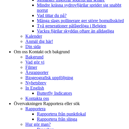
Mindre kräsna sydrovfjärilar sprider sig snabbt
norrut
Vad tittar du på?
Många slags pollinerare ger större bomullsskörd
Två generationer påfågelöga i Belgien
Vackra fjärilar skyddas oftare än alldagliga
Kalender
Anmäl dig här!
Din sida
Om oss
Kontakt och bakgrund
Bakgrund
Vad gör vi
Filmer
Årsrapporter
Biogeografisk uppföljning
Nyhetsbrev
In English
Butterfly Indicators
Kontakta oss
Övervakningen
Rapportera eller sök
Rapportera
Rapportera från punktlokal
Rapportera från slinga
Hur gör man?