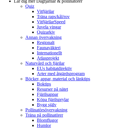
Lär dig mer
Dagfjärilar & pollinatörer
Quiz
Vitfjärilar
Träna raps/kål/rov
VitfjärilarSpeed
Juvela vingar
Quizarkiv
Annan övervakning
Regionalt
Faunaväkteri
Internationellt
Atlasprojekt
Naturvård och fjärilar
EUs habitatdirektiv
Arter med åtgärdsprogram
Böcker, appar, material och länktips
Boktips
Resurser på nätet
Fjärilsappar
Köpa fjärilsprylar
Bygg själv
Pollinatörsövervakning
Träna på pollinatörer
Blomflugor
Humlor