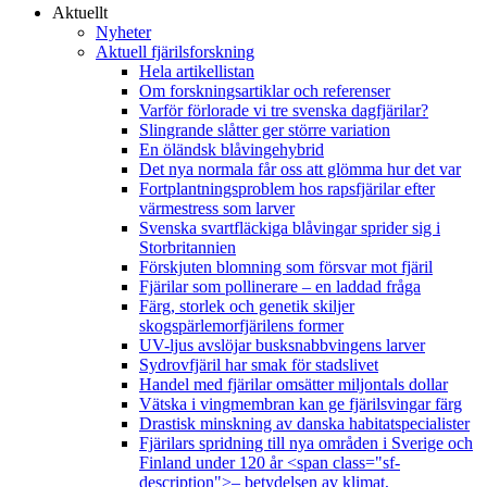
Aktuellt
Nyheter
Aktuell fjärilsforskning
Hela artikellistan
Om forskningsartiklar och referenser
Varför förlorade vi tre svenska dagfjärilar?
Slingrande slåtter ger större variation
En öländsk blåvingehybrid
Det nya normala får oss att glömma hur det var
Fortplantningsproblem hos rapsfjärilar efter
värmestress som larver
Svenska svartfläckiga blåvingar sprider sig i
Storbritannien
Förskjuten blomning som försvar mot fjäril
Fjärilar som pollinerare – en laddad fråga
Färg, storlek och genetik skiljer
skogspärlemorfjärilens former
UV-ljus avslöjar busksnabbvingens larver
Sydrovfjäril har smak för stadslivet
Handel med fjärilar omsätter miljontals dollar
Vätska i vingmembran kan ge fjärilsvingar färg
Drastisk minskning av danska habitatspecialister
Fjärilars spridning till nya områden i Sverige och
Finland under 120 år <span class="sf-
description">– betydelsen av klimat,