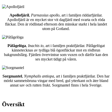
Apollofjäril
,
Parnassius apollo
, art i familjen riddarfjärilar.
Apollofjäril är en mycket stor vit dagfjäril med svarta och röda
fläckar. Den är rödlistad eftersom den minskar starkt i hela landet
utom på Gotland.
Påfågelöga
,
Inachis io
, art i familjen praktfjärilar. Påfågelögat
kännetecknas av tydliga blå ögonfläckar mot en rödbrun
bakgrundsfärg. Fjärilen övervintrar som vuxen och därför kan den
ses mycket tidigt på våren.
Sorgmantel
,
Nymphalis antiopa
, art i familjen praktfjärilar. Den har
mörkt sammetsbruna vingar med bred, gul ytterkant och äter bland
annat sav och rutten frukt. Sorgmantel finns i hela Sverige.
Översikt