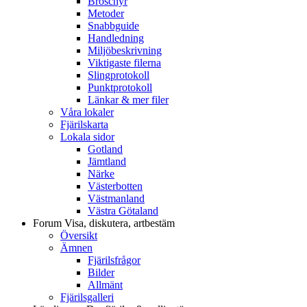
Broschyr
Metoder
Snabbguide
Handledning
Miljöbeskrivning
Viktigaste filerna
Slingprotokoll
Punktprotokoll
Länkar & mer filer
Våra lokaler
Fjärilskarta
Lokala sidor
Gotland
Jämtland
Närke
Västerbotten
Västmanland
Västra Götaland
Forum
Visa, diskutera, artbestäm
Översikt
Ämnen
Fjärilsfrågor
Bilder
Allmänt
Fjärilsgalleri