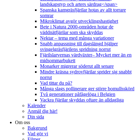
landskapstyp och arters särdrag</span>
Spanska kamgräsfjärilar hotas av allt torrare
somrar
Mikroklimat avgör utvecklingshastighet
Bete i Natura 2000-områden hotar de
väddnätfjärilar som ska skyddas
Nektar – tema med många variationer
Snabb anpassning till dagslängd hjälper
svingelgräsfjärilens spridning norrut
Fjärilslarvernas värdväxter– Mycket mer än en
midsommarbukett
Monarker migrerar söderut allt senare
Mindre kräsna sydrovfjärilar sprider sig snabbt
norrut
Vad tittar du på?
Många slags pollinerare ger större bomullsskörd
Två generationer påfågelöga i Belgien
Vackra fjärilar skyddas oftare än alldagliga
Kalender
Anmäl dig här!
Din sida
Om oss
Bakgrund
Vad gör vi
Filmer