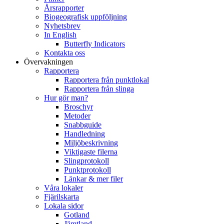
Årsrapporter
Biogeografisk uppföljning
Nyhetsbrev
In English
Butterfly Indicators
Kontakta oss
Övervakningen
Rapportera
Rapportera från punktlokal
Rapportera från slinga
Hur gör man?
Broschyr
Metoder
Snabbguide
Handledning
Miljöbeskrivning
Viktigaste filerna
Slingprotokoll
Punktprotokoll
Länkar & mer filer
Våra lokaler
Fjärilskarta
Lokala sidor
Gotland
Jämtland