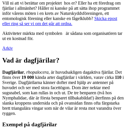
Vill ni att vi berättar om projektet hos er? Eller ha ett föredrag om
fjärilar i allmänhet? Håller ni kanske på att sätta ihop programmet
inför vårens möten i en krets av Naturskyddsföreningen, ett
entomologisk förening eller kanske en fågelklubb?
Skicka epost
eller ring så ser vi om det går att ordna.
Aktiviteter märkta med symbolen
är sådana som organisatören tar
ut en kostnad för.
Arkiv
Vad är dagfjärilar?
Dagfjärilar
,
rhopalocera
, är huvudsakligen dagaktiva fjärilar. Det
finns över
19 000
kända arter dagfjärilar i världen, varav cirka
110
i
Sverige. Dagfjärilarna känner dofter med hjälp av antenner på
huvudet och ser med stora facettögon. Dom äter nektar med
sugsnabel, som kan rullas in och ut. De tre benparen (två hos
Nymphalidae, där är första benparet tillbakabildat!) återfinns på den
slanka kroppens undersida och på ovansidan finns ofta färgstarka
brett triangulära vingar som när de vilar är resta mot varandra över
ryggen.
Exempel på dagfjärilar