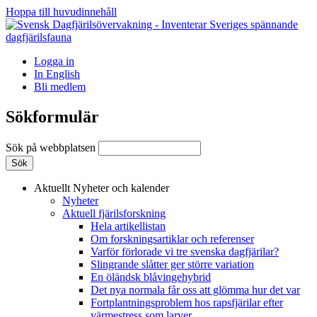
Hoppa till huvudinnehåll
Logga in
In English
Bli medlem
Sökformulär
Sök på webbplatsen
Aktuellt
Nyheter och kalender
Nyheter
Aktuell fjärilsforskning
Hela artikellistan
Om forskningsartiklar och referenser
Varför förlorade vi tre svenska dagfjärilar?
Slingrande slåtter ger större variation
En öländsk blåvingehybrid
Det nya normala får oss att glömma hur det var
Fortplantningsproblem hos rapsfjärilar efter
värmestress som larver