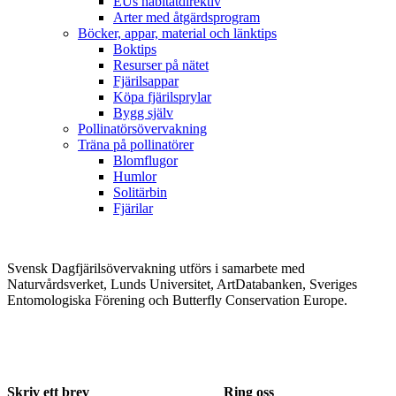
EUs habitatdirektiv
Arter med åtgärdsprogram
Böcker, appar, material och länktips
Boktips
Resurser på nätet
Fjärilsappar
Köpa fjärilsprylar
Bygg själv
Pollinatörsövervakning
Träna på pollinatörer
Blomflugor
Humlor
Solitärbin
Fjärilar
Svensk Dagfjärilsövervakning utförs i samarbete med
Naturvårdsverket, Lunds Universitet, ArtDatabanken, Sveriges
Entomologiska Förening och Butterfly Conservation Europe.
Skriv ett brev
Ring oss