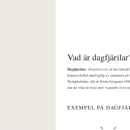
Vad är dagfjärilar
Dagfjärilar
,
rhopalocera
, är huvudsakl
känner dofter med hjälp av antenner på 
Nymphalidae, där är första benparet till
när de vilar är resta mot varandra över r
EXEMPEL PÅ DAGFJÄ