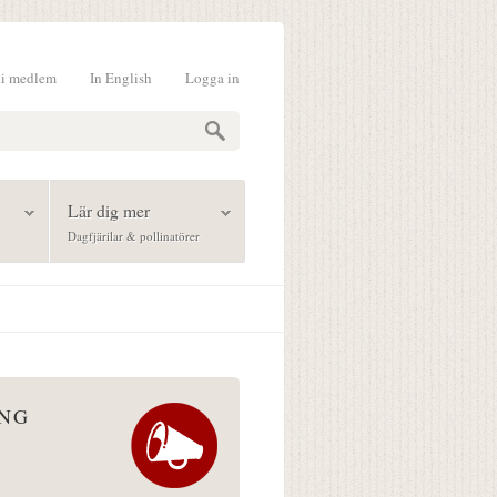
li medlem
In English
Logga in
formulär
Lär dig mer
Dagfjärilar & pollinatörer
ÅNG