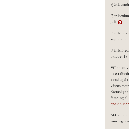
Fjärilsvand
Fjärilsexku
juli
Fjärilsföred
september 
Fjärilsföred
oktober 17
Vill ni att 
ha ett föred
kanske på a
vårens möte
Naturskydds
förening el
epost eller 
Aktivitete
som organisa