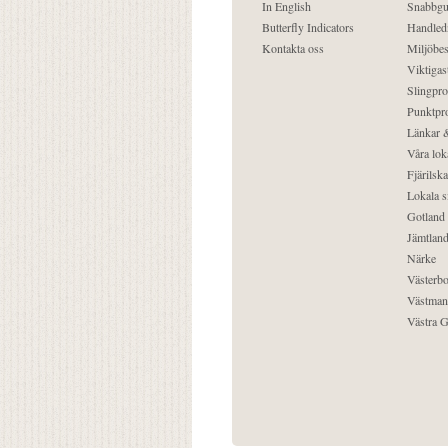
In English
Snabbgu
Butterfly Indicators
Handled
Kontakta oss
Miljöbes
Viktigast
Slingpro
Punktpro
Länkar &
Våra lok
Fjärilska
Lokala s
Gotland
Jämtlan
Närke
Västerbo
Västman
Västra G