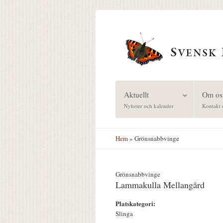
Hoppa till huvudinnehåll
Aktuellt
Om os
Nyheter och kalender
Kontakt 
Hem
» Grönsnabbvinge
Grönsnabbvinge
Lammakulla Mellangård
Platskategori:
Slinga