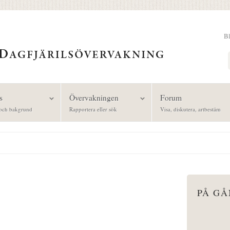
B
Sök
s
Övervakningen
Forum
och bakgrund
Rapportera eller sök
Visa, diskutera, artbestäm
PÅ G