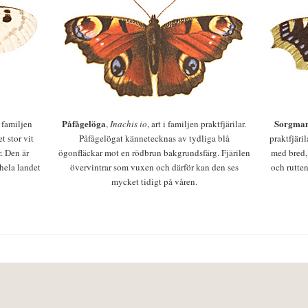
Påfågelöga
Sorgman
 i familjen
,
Inachis io
, art i familjen praktfjärilar.
t stor vit
Påfågelögat kännetecknas av tydliga blå
praktfjäri
r. Den är
ögonfläckar mot en rödbrun bakgrundsfärg. Fjärilen
med bred,
 hela landet
övervintrar som vuxen och därför kan den ses
och rutten
mycket tidigt på våren.