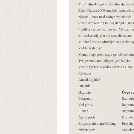
Mikroklimat avgör utvecklingshastighe
Bete i Natura 2000-områden hotar de v
Nektar – tema med många variationer
Snabb anpassning till dagslängd hjälper
Fjärilslarvernas värdväxter– Mycket 
Monarker migrerar söderut allt senare
Mindre kräsna sydrovfjärilar sprider si
Vad tittar du på?
Många slags pollinerare ger större bom
Två generationer påfågelöga i Belgien
Vackra fjärilar skyddas oftare än alldag
Kalender
Anmäl dig här!
Din sida
Om oss
Överva
Bakgrund
Rapport
Vad gör vi
Rapporte
Filmer
Rapporte
Årsrapporter
Hur gör
Biogeografisk uppföljning
Broschy
Nyhetsbrev
Metoder