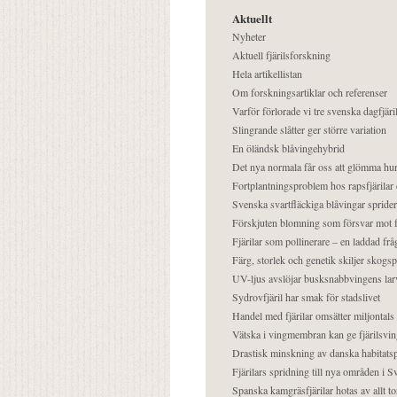
Aktuellt
Nyheter
Aktuell fjärilsforskning
Hela artikellistan
Om forskningsartiklar och referenser
Varför förlorade vi tre svenska dagfjäri
Slingrande slåtter ger större variation
En öländsk blåvingehybrid
Det nya normala får oss att glömma hur
Fortplantningsproblem hos rapsfjärilar 
Svenska svartfläckiga blåvingar sprider 
Förskjuten blomning som försvar mot fj
Fjärilar som pollinerare – en laddad frå
Färg, storlek och genetik skiljer skogs
UV-ljus avslöjar busksnabbvingens lar
Sydrovfjäril har smak för stadslivet
Handel med fjärilar omsätter miljontals 
Vätska i vingmembran kan ge fjärilsvin
Drastisk minskning av danska habitatsp
Fjärilars spridning till nya områden i
Spanska kamgräsfjärilar hotas av allt t