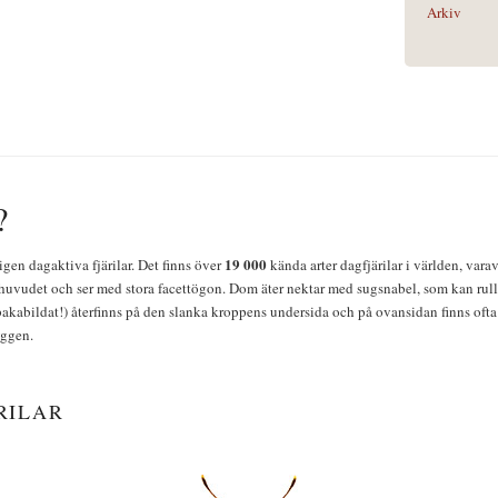
Arkiv
?
19 000
igen dagaktiva fjärilar. Det finns över
kända arter dagfjärilar i världen, vara
huvudet och ser med stora facettögon. Dom äter nektar med sugsnabel, som kan rulla
bakabildat!) återfinns på den slanka kroppens undersida och på ovansidan finns ofta 
yggen.
RILAR