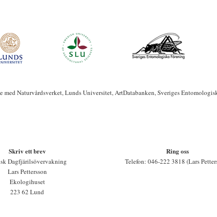
te med Naturvårdsverket, Lunds Universitet, ArtDatabanken, Sveriges Entomologis
Skriv ett brev
Ring oss
sk Dagfjärilsövervakning
Telefon: 046-222 3818 (Lars Petter
Lars Pettersson
Ekologihuset
223 62 Lund