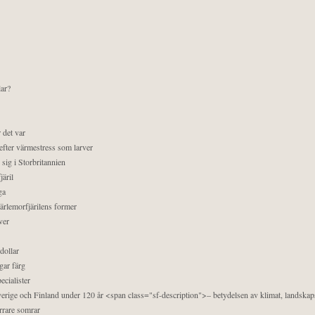
lar?
 det var
efter värmestress som larver
sig i Storbritannien
äril
ga
pärlemorfjärilens former
ver
dollar
gar färg
ecialister
 Sverige och Finland under 120 år <span class="sf-description">– betydelsen av klimat, landska
orrare somrar