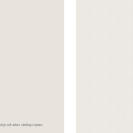
pstyp och arters särdrag</span>