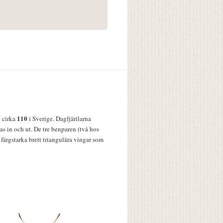
110
v cirka
i Sverige. Dagfjärilarna
s in och ut. De tre benparen (två hos
färgstarka brett triangulära vingar som