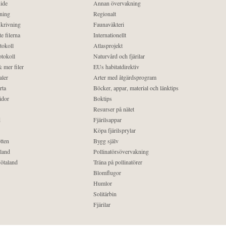
ide
Annan övervakning
ning
Regionalt
krivning
Faunaväkteri
e filerna
Internationellt
tokoll
Atlasprojekt
tokoll
Naturvård och fjärilar
 mer filer
EUs habitatdirektiv
aler
Arter med åtgärdsprogram
rta
Böcker, appar, material och länktips
idor
Boktips
Resurser på nätet
d
Fjärilsappar
Köpa fjärilsprylar
tten
Bygg själv
land
Pollinatörsövervakning
ötaland
Träna på pollinatörer
Blomflugor
Humlor
Solitärbin
Fjärilar