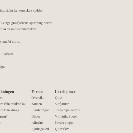
t
äddnätfjärilar som ska skyddas
 svingelgräsfjärilens spridning norrut
mer än en midsommarbukett
g snabbt norrut
ullsskörd
liga
kningen
Forum
Lär dig mer
era
Översikt
Quiz
ra från punktlokal
Ämnen
Vitfjärilar
ra från slinga
Fjärilsfrågor
Träna raps/kål/rov
 man?
Bilder
VitfjärilarSpeed
r
Allmänt
Juvela vingar
Fjärilsgalleri
Quizarkiv