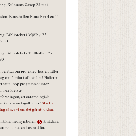
ring, Kulturens Östarp 28 juni
rsion, Konsthallen Norra Kvarken 11
rag, Biblioteket i Mjölby, 23
18:00
rag, Biblioteket i Trollhättan, 27
:30
vi berättar om projektet hos er? Eller
rag om fjärilar i allmänhet? Håller ni
tt sätta ihop programmet inför
n i en krets av
föreningen, ett entomologisk
ler kanske en fågelklubb?
Skicka
ring så ser vi om det går att ordna.
r märkta med symbolen
är sådana
tören tar ut en kostnad för.