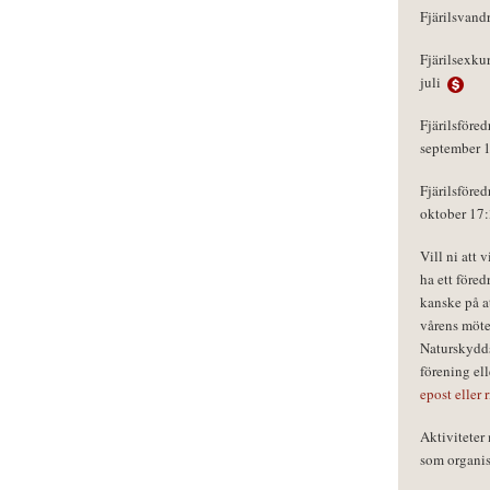
Fjärilsvand
Fjärilsexku
juli
Fjärilsföred
september 
Fjärilsföred
oktober 17
Vill ni att 
ha ett föred
kanske på a
vårens möte
Naturskydds
förening el
epost eller 
Aktivitete
som organisa