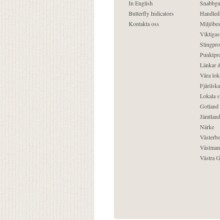
In English
Snabbgu
Butterfly Indicators
Handled
Kontakta oss
Miljöbes
Viktigast
Slingpro
Punktpro
Länkar &
Våra lok
Fjärilska
Lokala s
Gotland
Jämtlan
Närke
Västerbo
Västman
Västra G