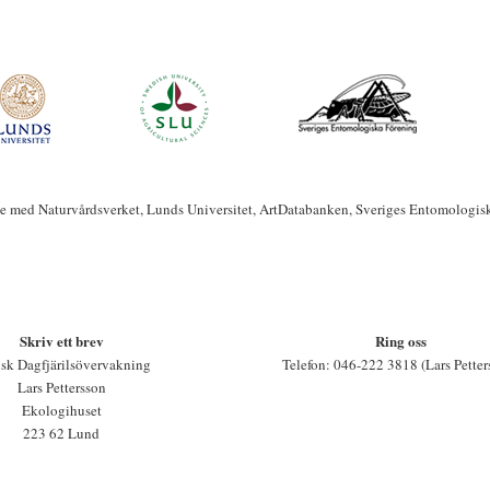
te med Naturvårdsverket, Lunds Universitet, ArtDatabanken, Sveriges Entomologis
Skriv ett brev
Ring oss
sk Dagfjärilsövervakning
Telefon: 046-222 3818 (Lars Petter
Lars Pettersson
Ekologihuset
223 62 Lund