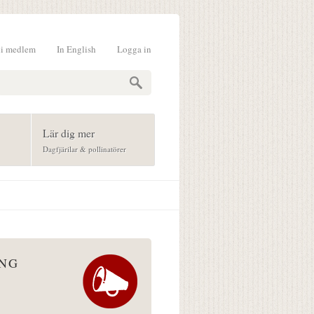
li medlem
In English
Logga in
formulär
Lär dig mer
Dagfjärilar & pollinatörer
ÅNG