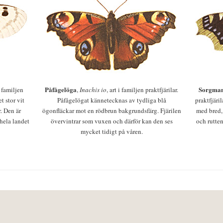
Påfågelöga
Sorgman
 i familjen
,
Inachis io
, art i familjen praktfjärilar.
t stor vit
Påfågelögat kännetecknas av tydliga blå
praktfjäri
r. Den är
ögonfläckar mot en rödbrun bakgrundsfärg. Fjärilen
med bred,
 hela landet
övervintrar som vuxen och därför kan den ses
och rutten
mycket tidigt på våren.