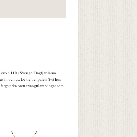
110
v cirka
i Sverige. Dagfjärilarna
s in och ut. De tre benparen (två hos
färgstarka brett triangulära vingar som