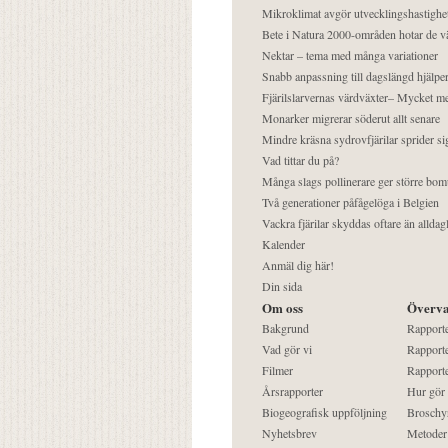
Mikroklimat avgör utvecklingshastighe
Bete i Natura 2000-områden hotar de v
Nektar – tema med många variationer
Snabb anpassning till dagslängd hjälper
Fjärilslarvernas värdväxter– Mycket 
Monarker migrerar söderut allt senare
Mindre kräsna sydrovfjärilar sprider si
Vad tittar du på?
Många slags pollinerare ger större bom
Två generationer påfågelöga i Belgien
Vackra fjärilar skyddas oftare än alldag
Kalender
Anmäl dig här!
Din sida
Om oss
Överva
Bakgrund
Rapport
Vad gör vi
Rapporte
Filmer
Rapporte
Årsrapporter
Hur gör
Biogeografisk uppföljning
Broschy
Nyhetsbrev
Metoder