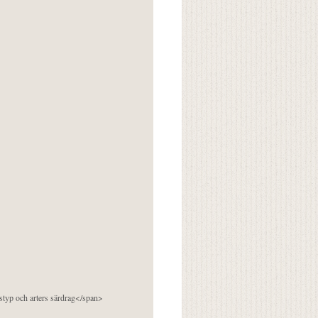
pstyp och arters särdrag</span>