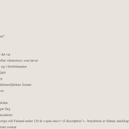
lar?
 det var
efter värmestress som larver
sig i Storbritannien
äril
ga
pärlemorfjärilens former
ver
dollar
gar färg
ecialister
 Sverige och Finland under 120 år <span class="sf-description">– betydelsen av klimat, landska
orrare somrar