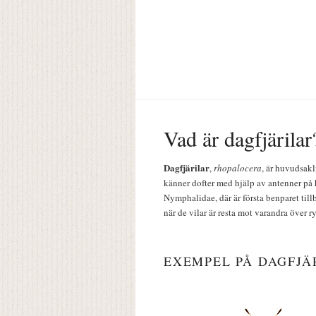
Vad är dagfjärilar
Dagfjärilar
,
rhopalocera
, är huvudsakl
känner dofter med hjälp av antenner på 
Nymphalidae, där är första benparet till
när de vilar är resta mot varandra över r
EXEMPEL PÅ DAGFJÄ