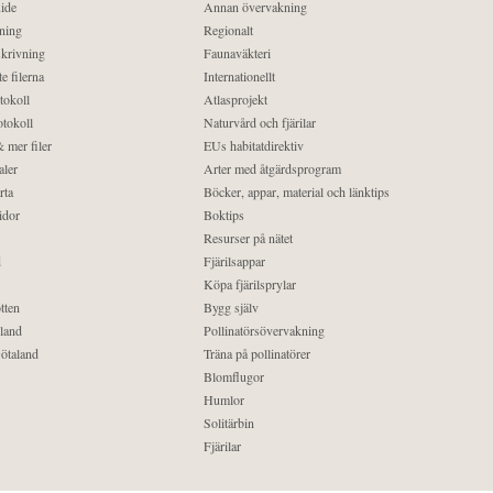
ide
Annan övervakning
ning
Regionalt
krivning
Faunaväkteri
e filerna
Internationellt
tokoll
Atlasprojekt
tokoll
Naturvård och fjärilar
 mer filer
EUs habitatdirektiv
aler
Arter med åtgärdsprogram
rta
Böcker, appar, material och länktips
idor
Boktips
Resurser på nätet
d
Fjärilsappar
Köpa fjärilsprylar
tten
Bygg själv
land
Pollinatörsövervakning
ötaland
Träna på pollinatörer
Blomflugor
Humlor
Solitärbin
Fjärilar