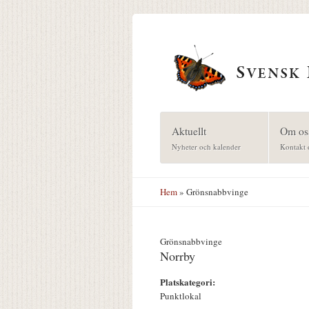
Hoppa till huvudinnehåll
Aktuellt
Om os
Nyheter och kalender
Kontakt 
Hem
» Grönsnabbvinge
Grönsnabbvinge
Norrby
Platskategori:
Punktlokal