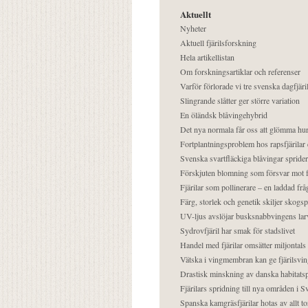
Aktuellt
Nyheter
Aktuell fjärilsforskning
Hela artikellistan
Om forskningsartiklar och referenser
Varför förlorade vi tre svenska dagfjäri
Slingrande slåtter ger större variation
En öländsk blåvingehybrid
Det nya normala får oss att glömma hur
Fortplantningsproblem hos rapsfjärilar 
Svenska svartfläckiga blåvingar sprider 
Förskjuten blomning som försvar mot fj
Fjärilar som pollinerare – en laddad frå
Färg, storlek och genetik skiljer skogs
UV-ljus avslöjar busksnabbvingens lar
Sydrovfjäril har smak för stadslivet
Handel med fjärilar omsätter miljontals 
Vätska i vingmembran kan ge fjärilsvin
Drastisk minskning av danska habitatsp
Fjärilars spridning till nya områden i
Spanska kamgräsfjärilar hotas av allt t