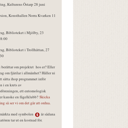
ring, Kulturens Östarp 28 juni
rsion, Konsthallen Norra Kvarken 11
rag, Biblioteket i Mjölby, 23
18:00
rag, Biblioteket i Trollhättan, 27
:30
vi berättar om projektet hos er? Eller
rag om fjärilar i allmänhet? Håller ni
tt sätta ihop programmet inför
n i en krets av
föreningen, ett entomologisk
ler kanske en fågelklubb?
Skicka
ring så ser vi om det går att ordna.
r märkta med symbolen
är sådana
tören tar ut en kostnad för.