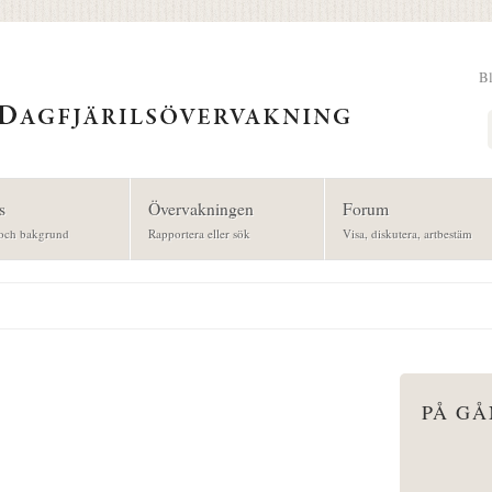
B
Sök
s
Övervakningen
Forum
och bakgrund
Rapportera eller sök
Visa, diskutera, artbestäm
PÅ G