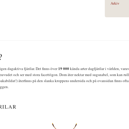
Arkiv
?
19 000
igen dagaktiva fjärilar. Det finns över
kända arter dagfjärilar i världen, vara
huvudet och ser med stora facettögon. Dom äter nektar med sugsnabel, som kan rulla
bakabildat!) återfinns på den slanka kroppens undersida och på ovansidan finns ofta 
yggen.
RILAR