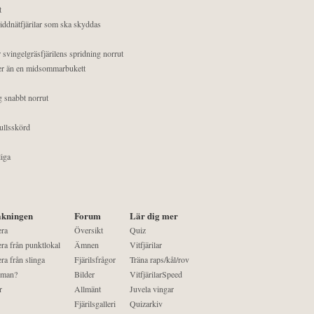
t
äddnätfjärilar som ska skyddas
 svingelgräsfjärilens spridning norrut
mer än en midsommarbukett
g snabbt norrut
ullsskörd
liga
kningen
Forum
Lär dig mer
era
Översikt
Quiz
ra från punktlokal
Ämnen
Vitfjärilar
ra från slinga
Fjärilsfrågor
Träna raps/kål/rov
 man?
Bilder
VitfjärilarSpeed
r
Allmänt
Juvela vingar
Fjärilsgalleri
Quizarkiv