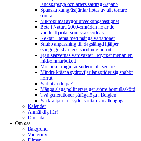
landskapstyp och arters särdrag</span>
Spanska kamgräsfjärilar hotas av allt torrare
somrar
Mikroklimat avgör utvecklingshastighet
Bete i Natura 2000-områden hotar de
väddnätfjärilar som ska skyddas
Nektar – tema med många variationer
Snabb anpassning till dagslängd hjälper
svingelgräsfjärilens spridning norrut
Fjärilslarvernas värdväxter– Mycket mer än en
midsommarbukett
Monarker migrerar söderut allt senare
Mindre kräsna sydrovfjärilar sprider sig snabbt
norrut
Vad tittar du på?
Många slags pollinerare ger större bomullsskörd
Två generationer påfågelöga i Belgien
Vackra fjärilar skyddas oftare än alldagliga
Kalender
Anmäl dig här!
Din sida
Om oss
Bakgrund
Vad gör vi
Filmer