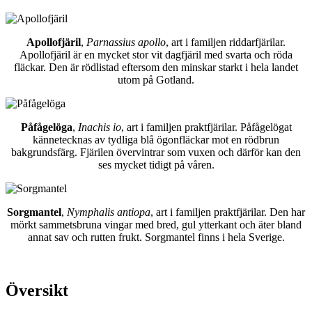
Apollofjäril
,
Parnassius apollo
, art i familjen riddarfjärilar.
Apollofjäril är en mycket stor vit dagfjäril med svarta och röda
fläckar. Den är rödlistad eftersom den minskar starkt i hela landet
utom på Gotland.
Påfågelöga
,
Inachis io
, art i familjen praktfjärilar. Påfågelögat
kännetecknas av tydliga blå ögonfläckar mot en rödbrun
bakgrundsfärg. Fjärilen övervintrar som vuxen och därför kan den
ses mycket tidigt på våren.
Sorgmantel
,
Nymphalis antiopa
, art i familjen praktfjärilar. Den har
mörkt sammetsbruna vingar med bred, gul ytterkant och äter bland
annat sav och rutten frukt. Sorgmantel finns i hela Sverige.
Översikt