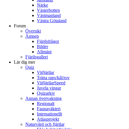
Närke
Västerbotten
Västmanland
Västra Götaland
Forum
Översikt
Ämnen
Fjärilsfrågor
Bilder
Allmänt
Fjärilsgalleri
Lär dig mer
Quiz
Vitfjärilar
Träna raps/kål/rov
VitfjärilarSpeed
Juvela vingar
Quizarkiv
Annan övervakning
Regionalt
Faunaväkteri
Internationellt
Atlasprojekt
Naturvård och fjärilar