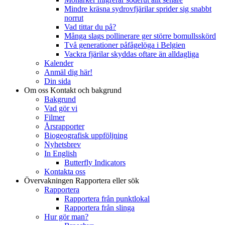
Mindre kräsna sydrovfjärilar sprider sig snabbt
norrut
Vad tittar du på?
Många slags pollinerare ger större bomullsskörd
Två generationer påfågelöga i Belgien
Vackra fjärilar skyddas oftare än alldagliga
Kalender
Anmäl dig här!
Din sida
Om oss
Kontakt och bakgrund
Bakgrund
Vad gör vi
Filmer
Årsrapporter
Biogeografisk uppföljning
Nyhetsbrev
In English
Butterfly Indicators
Kontakta oss
Övervakningen
Rapportera eller sök
Rapportera
Rapportera från punktlokal
Rapportera från slinga
Hur gör man?