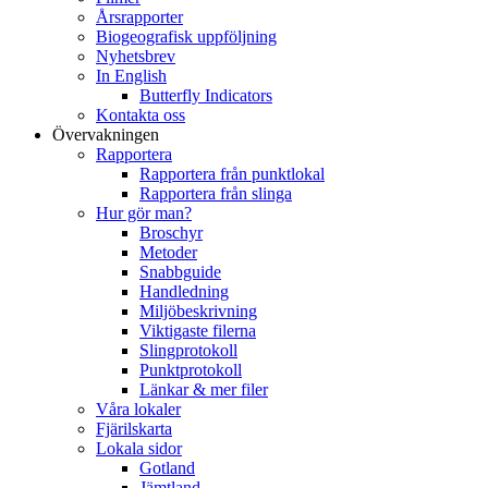
Årsrapporter
Biogeografisk uppföljning
Nyhetsbrev
In English
Butterfly Indicators
Kontakta oss
Övervakningen
Rapportera
Rapportera från punktlokal
Rapportera från slinga
Hur gör man?
Broschyr
Metoder
Snabbguide
Handledning
Miljöbeskrivning
Viktigaste filerna
Slingprotokoll
Punktprotokoll
Länkar & mer filer
Våra lokaler
Fjärilskarta
Lokala sidor
Gotland
Jämtland