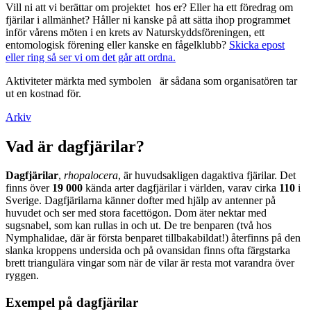
Vill ni att vi berättar om projektet hos er? Eller ha ett föredrag om
fjärilar i allmänhet? Håller ni kanske på att sätta ihop programmet
inför vårens möten i en krets av Naturskyddsföreningen, ett
entomologisk förening eller kanske en fågelklubb?
Skicka epost
eller ring så ser vi om det går att ordna.
Aktiviteter märkta med symbolen
är sådana som organisatören tar
ut en kostnad för.
Arkiv
Vad är dagfjärilar?
Dagfjärilar
,
rhopalocera
, är huvudsakligen dagaktiva fjärilar. Det
finns över
19 000
kända arter dagfjärilar i världen, varav cirka
110
i
Sverige. Dagfjärilarna känner dofter med hjälp av antenner på
huvudet och ser med stora facettögon. Dom äter nektar med
sugsnabel, som kan rullas in och ut. De tre benparen (två hos
Nymphalidae, där är första benparet tillbakabildat!) återfinns på den
slanka kroppens undersida och på ovansidan finns ofta färgstarka
brett triangulära vingar som när de vilar är resta mot varandra över
ryggen.
Exempel på dagfjärilar