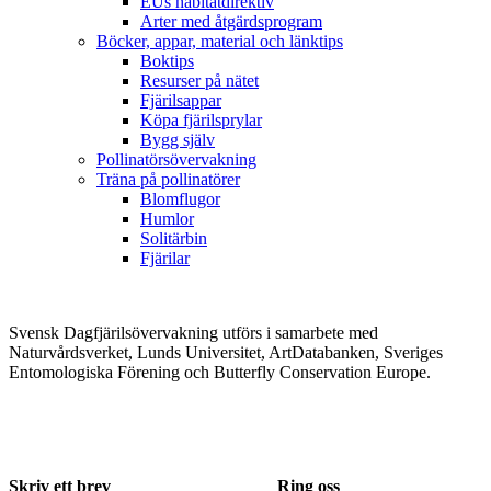
EUs habitatdirektiv
Arter med åtgärdsprogram
Böcker, appar, material och länktips
Boktips
Resurser på nätet
Fjärilsappar
Köpa fjärilsprylar
Bygg själv
Pollinatörsövervakning
Träna på pollinatörer
Blomflugor
Humlor
Solitärbin
Fjärilar
Svensk Dagfjärilsövervakning utförs i samarbete med
Naturvårdsverket, Lunds Universitet, ArtDatabanken, Sveriges
Entomologiska Förening och Butterfly Conservation Europe.
Skriv ett brev
Ring oss