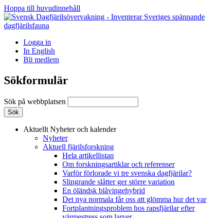
Hoppa till huvudinnehåll
Logga in
In English
Bli medlem
Sökformulär
Sök på webbplatsen
Aktuellt
Nyheter och kalender
Nyheter
Aktuell fjärilsforskning
Hela artikellistan
Om forskningsartiklar och referenser
Varför förlorade vi tre svenska dagfjärilar?
Slingrande slåtter ger större variation
En öländsk blåvingehybrid
Det nya normala får oss att glömma hur det var
Fortplantningsproblem hos rapsfjärilar efter
värmestress som larver