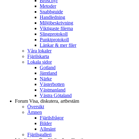
Broschyr
Metoder
Snabbguide
Handledning
Miljöbeskrivning
Viktigaste filerna
Slingprotokoll
Punktprotokoll
Länkar & mer filer
Våra lokaler
Fjärilskarta
Lokala sidor
Gotland
Jämtland
Närke
Västerbotten
Västmanland
Västra Götaland
Forum
Visa, diskutera, artbestäm
Översikt
Ämnen
Fjärilsfrågor
Bilder
Allmänt
Fjärilsgalleri