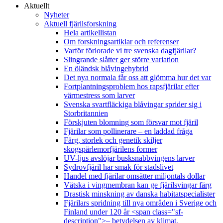
Aktuellt
Nyheter
Aktuell fjärilsforskning
Hela artikellistan
Om forskningsartiklar och referenser
Varför förlorade vi tre svenska dagfjärilar?
Slingrande slåtter ger större variation
En öländsk blåvingehybrid
Det nya normala får oss att glömma hur det var
Fortplantningsproblem hos rapsfjärilar efter
värmestress som larver
Svenska svartfläckiga blåvingar sprider sig i
Storbritannien
Förskjuten blomning som försvar mot fjäril
Fjärilar som pollinerare – en laddad fråga
Färg, storlek och genetik skiljer
skogspärlemorfjärilens former
UV-ljus avslöjar busksnabbvingens larver
Sydrovfjäril har smak för stadslivet
Handel med fjärilar omsätter miljontals dollar
Vätska i vingmembran kan ge fjärilsvingar färg
Drastisk minskning av danska habitatspecialister
Fjärilars spridning till nya områden i Sverige och
Finland under 120 år <span class="sf-
description">– betydelsen av klimat,