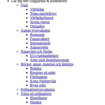
Lär dig mer
Dagfjärilar & pollinatörer
Quiz
Vitfjärilar
Träna raps/kål/rov
VitfjärilarSpeed
Juvela vingar
Quizarkiv
Annan övervakning
Regionalt
Faunaväkteri
Internationellt
Atlasprojekt
Naturvård och fjärilar
EUs habitatdirektiv
Arter med åtgärdsprogram
Böcker, appar, material och länktips
Boktips
Resurser på nätet
Fjärilsappar
Köpa fjärilsprylar
Bygg själv
Pollinatörsövervakning
Träna på pollinatörer
Blomflugor
Humlor