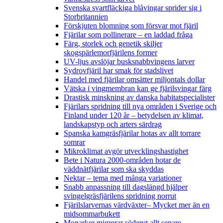
Svenska svartfläckiga blåvingar sprider sig i
Storbritannien
Förskjuten blomning som försvar mot fjäril
Fjärilar som pollinerare – en laddad fråga
Färg, storlek och genetik skiljer
skogspärlemorfjärilens former
UV-ljus avslöjar busksnabbvingens larver
Sydrovfjäril har smak för stadslivet
Handel med fjärilar omsätter miljontals dollar
Vätska i vingmembran kan ge fjärilsvingar färg
Drastisk minskning av danska habitatspecialister
Fjärilars spridning till nya områden i Sverige och
Finland under 120 år
– betydelsen av klimat,
landskapstyp och arters särdrag
Spanska kamgräsfjärilar hotas av allt torrare
somrar
Mikroklimat avgör utvecklingshastighet
Bete i Natura 2000-områden hotar de
väddnätfjärilar som ska skyddas
Nektar – tema med många variationer
Snabb anpassning till dagslängd hjälper
svingelgräsfjärilens spridning norrut
Fjärilslarvernas värdväxter– Mycket mer än en
midsommarbukett
Monarker migrerar söderut allt senare