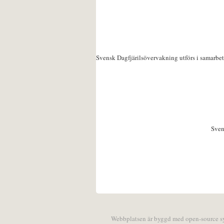
Svensk Dagfjärilsövervakning utförs i samarbe
Sven
Webbplatsen är byggd med open-source 