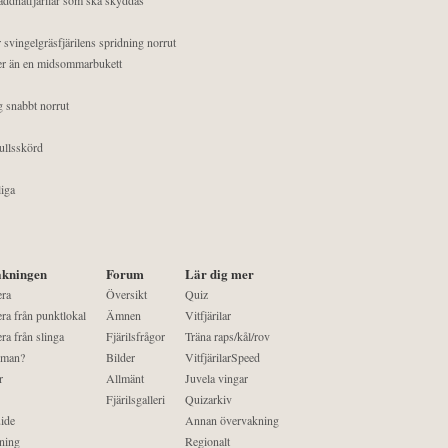
 svingelgräsfjärilens spridning norrut
mer än en midsommarbukett
g snabbt norrut
ullsskörd
liga
kningen
Forum
Lär dig mer
era
Översikt
Quiz
ra från punktlokal
Ämnen
Vitfjärilar
ra från slinga
Fjärilsfrågor
Träna raps/kål/rov
 man?
Bilder
VitfjärilarSpeed
r
Allmänt
Juvela vingar
Fjärilsgalleri
Quizarkiv
ide
Annan övervakning
ning
Regionalt