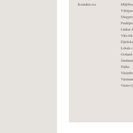
Kontakta oss
Miljöbes
Viktigast
Slingpro
Punktpro
Länkar &
Våra lok
Fjärilska
Lokala s
Gotland
Jämtlan
Närke
Västerbo
Västman
Västra G