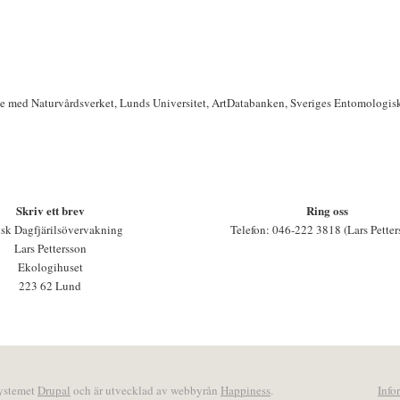
te med Naturvårdsverket, Lunds Universitet, ArtDatabanken, Sveriges Entomologis
Skriv ett brev
Ring oss
sk Dagfjärilsövervakning
Telefon: 046-222 3818 (Lars Petter
Lars Pettersson
Ekologihuset
223 62 Lund
systemet
Drupal
och är utvecklad av webbyrån
Happiness
.
Info