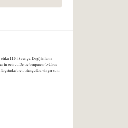
110
v cirka
i Sverige. Dagfjärilarna
s in och ut. De tre benparen (två hos
färgstarka brett triangulära vingar som