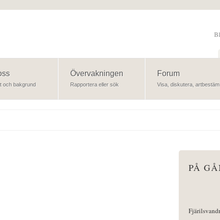
B
Sök
oss
Övervakningen
Forum
t och bakgrund
Rapportera eller sök
Visa, diskutera, artbestäm
PÅ G
Fjärilsvand