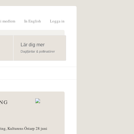
li medlem
In English
Logga in
formulär
Lär dig mer
Dagfjärilar & pollinatörer
ÅNG
ring, Kulturens Östarp 28 juni