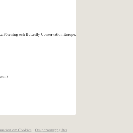
ka Förening och Butterfly Conservation Europe.
sson)
rmation om Cookies
Om personuppgifter