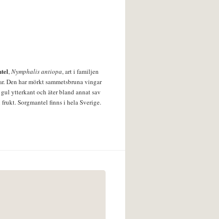
tel
,
Nymphalis antiopa
, art i familjen
lar. Den har mörkt sammetsbruna vingar
 gul ytterkant och äter bland annat sav
 frukt. Sorgmantel finns i hela Sverige.