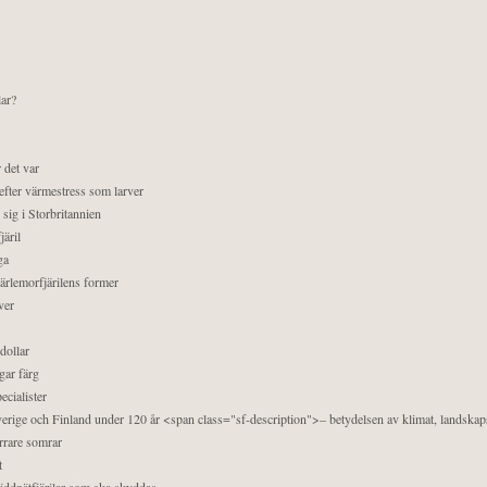
lar?
 det var
efter värmestress som larver
sig i Storbritannien
äril
ga
pärlemorfjärilens former
ver
dollar
gar färg
ecialister
 Sverige och Finland under 120 år <span class="sf-description">– betydelsen av klimat, landska
orrare somrar
t
äddnätfjärilar som ska skyddas