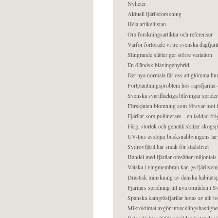
Nyheter
Aktuell fjärilsforskning
Hela artikellistan
Om forskningsartiklar och referenser
Varför förlorade vi tre svenska dagfjäri
Slingrande slåtter ger större variation
En öländsk blåvingehybrid
Det nya normala får oss att glömma hur
Fortplantningsproblem hos rapsfjärilar 
Svenska svartfläckiga blåvingar sprider 
Förskjuten blomning som försvar mot fj
Fjärilar som pollinerare – en laddad frå
Färg, storlek och genetik skiljer skogs
UV-ljus avslöjar busksnabbvingens lar
Sydrovfjäril har smak för stadslivet
Handel med fjärilar omsätter miljontals 
Vätska i vingmembran kan ge fjärilsvin
Drastisk minskning av danska habitatsp
Fjärilars spridning till nya områden i
Spanska kamgräsfjärilar hotas av allt t
Mikroklimat avgör utvecklingshastighe
Bete i Natura 2000-områden hotar de v