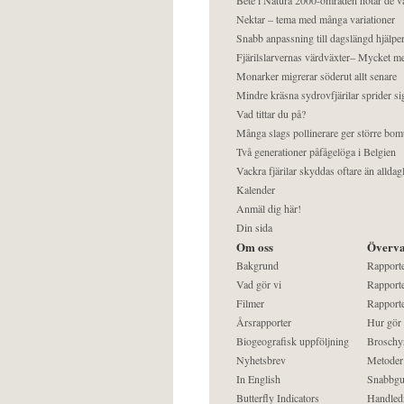
Nektar – tema med många variationer
Snabb anpassning till dagslängd hjälper
Fjärilslarvernas värdväxter– Mycket 
Monarker migrerar söderut allt senare
Mindre kräsna sydrovfjärilar sprider si
Vad tittar du på?
Många slags pollinerare ger större bom
Två generationer påfågelöga i Belgien
Vackra fjärilar skyddas oftare än alldag
Kalender
Anmäl dig här!
Din sida
Om oss
Överva
Bakgrund
Rapport
Vad gör vi
Rapporte
Filmer
Rapporte
Årsrapporter
Hur gör
Biogeografisk uppföljning
Broschy
Nyhetsbrev
Metoder
In English
Snabbgu
Butterfly Indicators
Handled