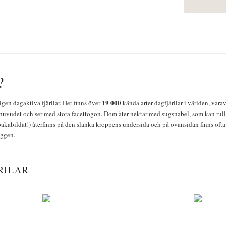
?
19 000
igen dagaktiva fjärilar. Det finns över
kända arter dagfjärilar i världen, vara
huvudet och ser med stora facettögon. Dom äter nektar med sugsnabel, som kan rulla
bakabildat!) återfinns på den slanka kroppens undersida och på ovansidan finns ofta 
yggen.
RILAR