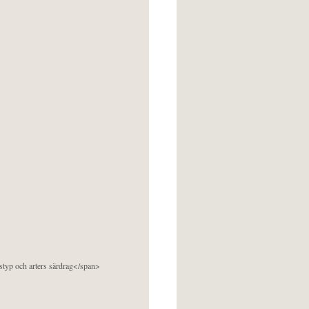
pstyp och arters särdrag</span>