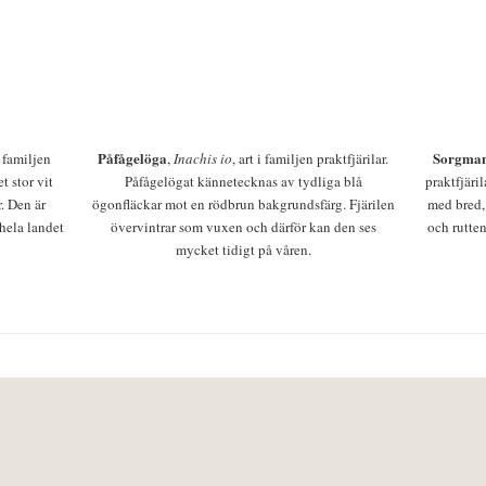
Påfågelöga
Sorgman
 i familjen
,
Inachis io
, art i familjen praktfjärilar.
t stor vit
Påfågelögat kännetecknas av tydliga blå
praktfjäri
r. Den är
ögonfläckar mot en rödbrun bakgrundsfärg. Fjärilen
med bred,
 hela landet
övervintrar som vuxen och därför kan den ses
och rutten
mycket tidigt på våren.