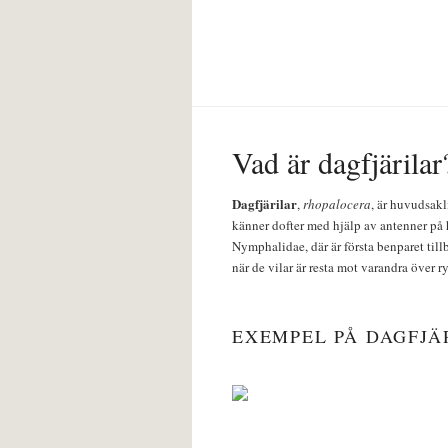
Vad är dagfjärilar
Dagfjärilar
,
rhopalocera
, är huvudsakl
känner dofter med hjälp av antenner på 
Nymphalidae, där är första benparet till
när de vilar är resta mot varandra över r
EXEMPEL PÅ DAGFJÄ