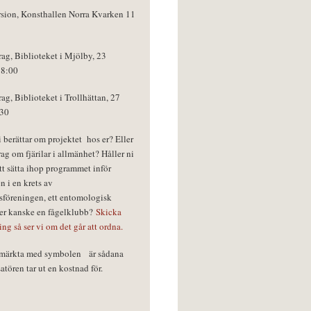
rsion, Konsthallen Norra Kvarken 11
rag, Biblioteket i Mjölby, 23
18:00
rag, Biblioteket i Trollhättan, 27
:30
vi berättar om projektet hos er? Eller
rag om fjärilar i allmänhet? Håller ni
tt sätta ihop programmet inför
n i en krets av
föreningen, ett entomologisk
ler kanske en fågelklubb?
Skicka
ring så ser vi om det går att ordna.
r märkta med symbolen
är sådana
tören tar ut en kostnad för.