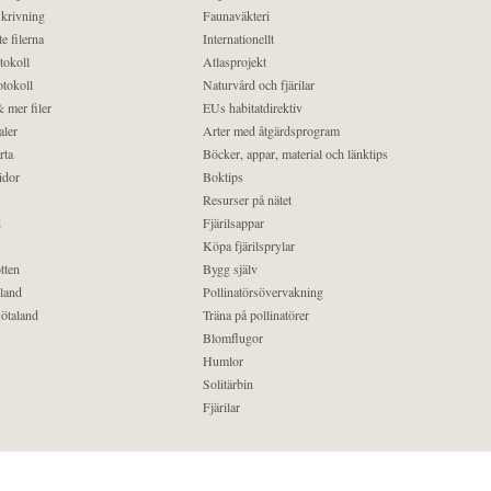
krivning
Faunaväkteri
e filerna
Internationellt
tokoll
Atlasprojekt
tokoll
Naturvård och fjärilar
 mer filer
EUs habitatdirektiv
aler
Arter med åtgärdsprogram
rta
Böcker, appar, material och länktips
idor
Boktips
Resurser på nätet
d
Fjärilsappar
Köpa fjärilsprylar
tten
Bygg själv
land
Pollinatörsövervakning
ötaland
Träna på pollinatörer
Blomflugor
Humlor
Solitärbin
Fjärilar