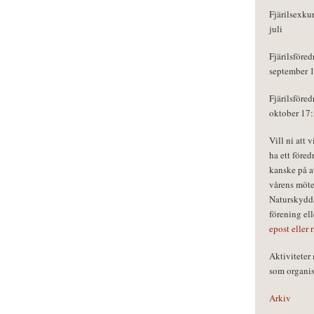
Fjärilsexku
juli
Fjärilsföred
september 
Fjärilsföred
oktober 17
Vill ni att 
ha ett föred
kanske på a
vårens möte
Naturskydds
förening el
epost eller 
Aktivitete
som organisa
Arkiv