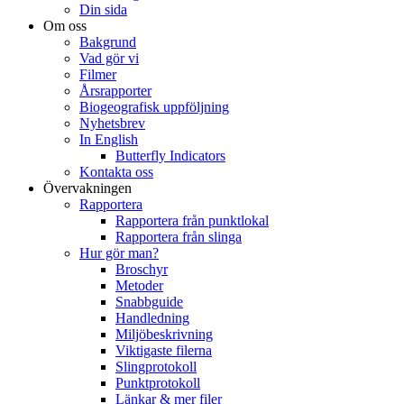
Din sida
Om oss
Bakgrund
Vad gör vi
Filmer
Årsrapporter
Biogeografisk uppföljning
Nyhetsbrev
In English
Butterfly Indicators
Kontakta oss
Övervakningen
Rapportera
Rapportera från punktlokal
Rapportera från slinga
Hur gör man?
Broschyr
Metoder
Snabbguide
Handledning
Miljöbeskrivning
Viktigaste filerna
Slingprotokoll
Punktprotokoll
Länkar & mer filer