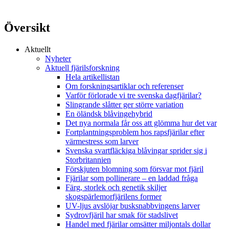
Översikt
Aktuellt
Nyheter
Aktuell fjärilsforskning
Hela artikellistan
Om forskningsartiklar och referenser
Varför förlorade vi tre svenska dagfjärilar?
Slingrande slåtter ger större variation
En öländsk blåvingehybrid
Det nya normala får oss att glömma hur det var
Fortplantningsproblem hos rapsfjärilar efter
värmestress som larver
Svenska svartfläckiga blåvingar sprider sig i
Storbritannien
Förskjuten blomning som försvar mot fjäril
Fjärilar som pollinerare – en laddad fråga
Färg, storlek och genetik skiljer
skogspärlemorfjärilens former
UV-ljus avslöjar busksnabbvingens larver
Sydrovfjäril har smak för stadslivet
Handel med fjärilar omsätter miljontals dollar