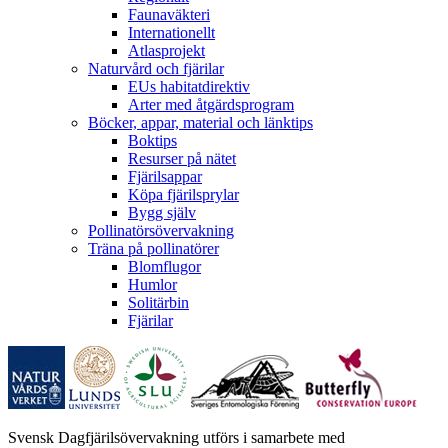
Faunaväkteri
Internationellt
Atlasprojekt
Naturvård och fjärilar
EUs habitatdirektiv
Arter med åtgärdsprogram
Böcker, appar, material och länktips
Boktips
Resurser på nätet
Fjärilsappar
Köpa fjärilsprylar
Bygg själv
Pollinatörsövervakning
Träna på pollinatörer
Blomflugor
Humlor
Solitärbin
Fjärilar
Svensk Dagfjärilsövervakning utförs i samarbete med