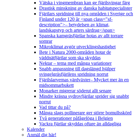
Vätska i vingmembran kan ge fjärilsvingar färg
Drastisk minskning av danska habitatspecialister
Fjärilars spridning till nya områden i Sverige och
Finland under 120 år <span class="sf-
description">– betydelsen av klimat,
landskapstyp och arters särdrag</span>
Spanska kamgräsfjärilar hotas av allt torrare
somrar
Mikroklimat avgör utvecklingshastighet
Bete i Natura 2000-områden hotar de
väddnätfjärilar som ska skyddas
Nektar – tema med många variationer
Snabb anpassning till dagslängd hjälper
svingelgräsfjärilens spridning norrut
Fjärilslarvernas värdväxter– Mycket mer än en
midsommarbukett
Monarker migrerar söderut allt senare
Mindre kräsna sydrovfjärilar sprider sig snabbt
norrut
Vad tittar du på?
Många slags pollinerare ger större bomullsskörd
Två generationer påfågelöga i Belgien
Vackra fjärilar skyddas oftare än alldagliga
Kalender
Anmäl dig här!