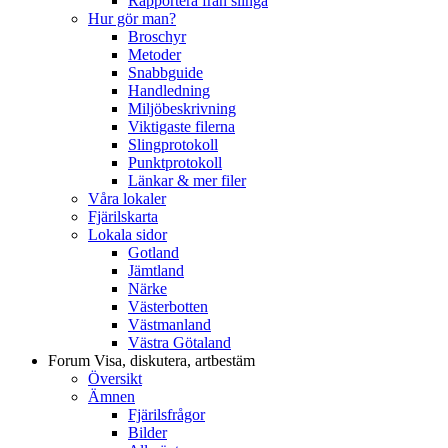
Rapportera från slinga
Hur gör man?
Broschyr
Metoder
Snabbguide
Handledning
Miljöbeskrivning
Viktigaste filerna
Slingprotokoll
Punktprotokoll
Länkar & mer filer
Våra lokaler
Fjärilskarta
Lokala sidor
Gotland
Jämtland
Närke
Västerbotten
Västmanland
Västra Götaland
Forum
Visa, diskutera, artbestäm
Översikt
Ämnen
Fjärilsfrågor
Bilder