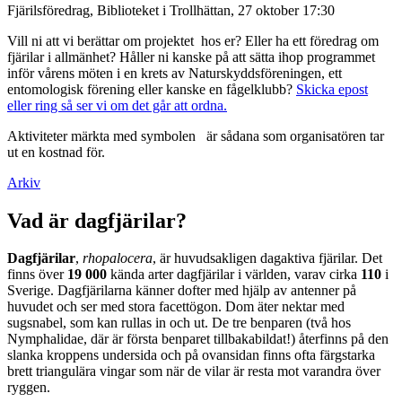
Fjärilsföredrag, Biblioteket i Trollhättan, 27 oktober 17:30
Vill ni att vi berättar om projektet hos er? Eller ha ett föredrag om
fjärilar i allmänhet? Håller ni kanske på att sätta ihop programmet
inför vårens möten i en krets av Naturskyddsföreningen, ett
entomologisk förening eller kanske en fågelklubb?
Skicka epost
eller ring så ser vi om det går att ordna.
Aktiviteter märkta med symbolen
är sådana som organisatören tar
ut en kostnad för.
Arkiv
Vad är dagfjärilar?
Dagfjärilar
,
rhopalocera
, är huvudsakligen dagaktiva fjärilar. Det
finns över
19 000
kända arter dagfjärilar i världen, varav cirka
110
i
Sverige. Dagfjärilarna känner dofter med hjälp av antenner på
huvudet och ser med stora facettögon. Dom äter nektar med
sugsnabel, som kan rullas in och ut. De tre benparen (två hos
Nymphalidae, där är första benparet tillbakabildat!) återfinns på den
slanka kroppens undersida och på ovansidan finns ofta färgstarka
brett triangulära vingar som när de vilar är resta mot varandra över
ryggen.