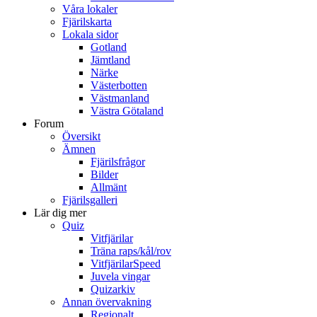
Våra lokaler
Fjärilskarta
Lokala sidor
Gotland
Jämtland
Närke
Västerbotten
Västmanland
Västra Götaland
Forum
Översikt
Ämnen
Fjärilsfrågor
Bilder
Allmänt
Fjärilsgalleri
Lär dig mer
Quiz
Vitfjärilar
Träna raps/kål/rov
VitfjärilarSpeed
Juvela vingar
Quizarkiv
Annan övervakning
Regionalt