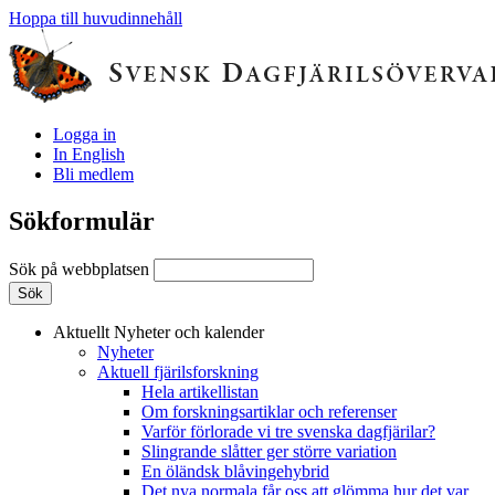
Hoppa till huvudinnehåll
Logga in
In English
Bli medlem
Sökformulär
Sök på webbplatsen
Aktuellt
Nyheter och kalender
Nyheter
Aktuell fjärilsforskning
Hela artikellistan
Om forskningsartiklar och referenser
Varför förlorade vi tre svenska dagfjärilar?
Slingrande slåtter ger större variation
En öländsk blåvingehybrid
Det nya normala får oss att glömma hur det var