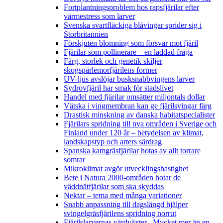
Fortplantningsproblem hos rapsfjärilar efter
värmestress som larver
Svenska svartfläckiga blåvingar sprider sig i
Storbritannien
Förskjuten blomning som försvar mot fjäril
Fjärilar som pollinerare – en laddad fråga
Färg, storlek och genetik skiljer
skogspärlemorfjärilens former
UV-ljus avslöjar busksnabbvingens larver
Sydrovfjäril har smak för stadslivet
Handel med fjärilar omsätter miljontals dollar
Vätska i vingmembran kan ge fjärilsvingar färg
Drastisk minskning av danska habitatspecialister
Fjärilars spridning till nya områden i Sverige och
Finland under 120 år
– betydelsen av klimat,
landskapstyp och arters särdrag
Spanska kamgräsfjärilar hotas av allt torrare
somrar
Mikroklimat avgör utvecklingshastighet
Bete i Natura 2000-områden hotar de
väddnätfjärilar som ska skyddas
Nektar – tema med många variationer
Snabb anpassning till dagslängd hjälper
svingelgräsfjärilens spridning norrut
Fjärilslarvernas värdväxter– Mycket mer än en