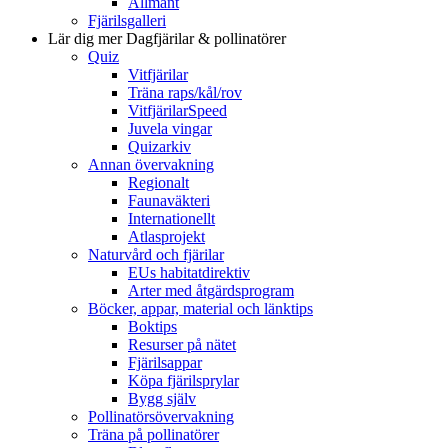
Allmänt
Fjärilsgalleri
Lär dig mer
Dagfjärilar & pollinatörer
Quiz
Vitfjärilar
Träna raps/kål/rov
VitfjärilarSpeed
Juvela vingar
Quizarkiv
Annan övervakning
Regionalt
Faunaväkteri
Internationellt
Atlasprojekt
Naturvård och fjärilar
EUs habitatdirektiv
Arter med åtgärdsprogram
Böcker, appar, material och länktips
Boktips
Resurser på nätet
Fjärilsappar
Köpa fjärilsprylar
Bygg själv
Pollinatörsövervakning
Träna på pollinatörer