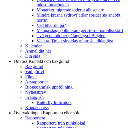
midsommarbukett
Monarker migrerar söderut allt senare
Mindre kräsna sydrovfjärilar sprider sig snabbt
norrut
Vad tittar du på?
Många slags pollinerare ger större bomullsskörd
Två generationer påfågelöga i Belgien
Vackra fjärilar skyddas oftare än alldagliga
Kalender
Anmäl dig här!
Din sida
Om oss
Kontakt och bakgrund
Bakgrund
Vad gör vi
Filmer
Årsrapporter
Biogeografisk uppföljning
Nyhetsbrev
In English
Butterfly Indicators
Kontakta oss
Övervakningen
Rapportera eller sök
Rapportera
Rapportera från punktlokal