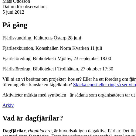
Mats Ottosson
Datum för observation:
5 juni 2012
På gång
Fjärilsvandring, Kulturens Östarp 28 juni
Fjärilsexkursion, Konsthallen Norra Kvarken 11 juli
Fjärilsföredrag, Biblioteket i Mjölby, 23 september 18:00
Fjärilsföredrag, Biblioteket i Trollhättan, 27 oktober 17:30
Vill ni att vi berättar om projektet hos er? Eller ha ett föredrag om f
förening eller kanske en fågelklubb?
Skicka epost eller ring så ser vi 
Aktiviteter märkta med symbolen
är sådana som organisatören tar ut 
Arkiv
Vad är dagfjärilar?
Dagfjärilar
,
rhopalocera
, är huvudsakligen dagaktiva fjärilar. Det fi