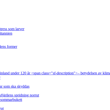
tress som larver
ritannien
ilens former
 Finland under 120 år <span class="sf-description">– betydelsen av klim
r
lar som ska skyddas
fjärilens spridning norrut
idsommarbukett
rut