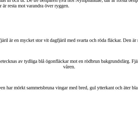
as in och ut. De tre benparen (två hos Nymphalidae, där är första benpa
ar är resta mot varandra över ryggen.
lofjäril är en mycket stor vit dagfjäril med svarta och röda fläckar. Den 
kännetecknas av tydliga blå ögonfläckar mot en rödbrun bakgrundsfärg. Fj
våren.
r. Den har mörkt sammetsbruna vingar med bred, gul ytterkant och äter bla