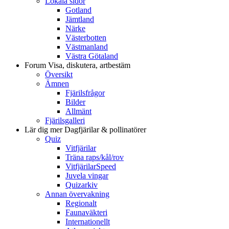
Lokala sidor
Gotland
Jämtland
Närke
Västerbotten
Västmanland
Västra Götaland
Forum
Visa, diskutera, artbestäm
Översikt
Ämnen
Fjärilsfrågor
Bilder
Allmänt
Fjärilsgalleri
Lär dig mer
Dagfjärilar & pollinatörer
Quiz
Vitfjärilar
Träna raps/kål/rov
VitfjärilarSpeed
Juvela vingar
Quizarkiv
Annan övervakning
Regionalt
Faunaväkteri
Internationellt