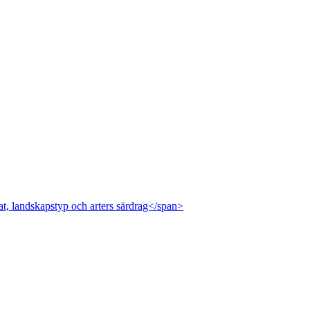
at, landskapstyp och arters särdrag</span>