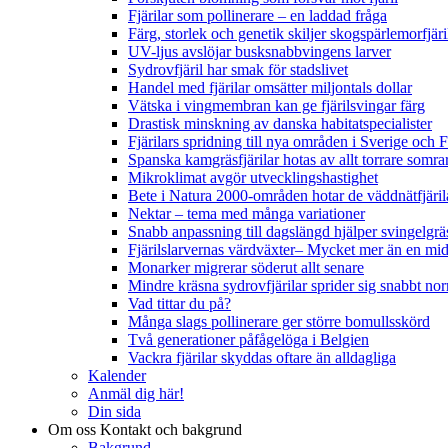
Fjärilar som pollinerare – en laddad fråga
Färg, storlek och genetik skiljer skogspärlemorfjär
UV-ljus avslöjar busksnabbvingens larver
Sydrovfjäril har smak för stadslivet
Handel med fjärilar omsätter miljontals dollar
Vätska i vingmembran kan ge fjärilsvingar färg
Drastisk minskning av danska habitatspecialister
Fjärilars spridning till nya områden i Sverige och
Spanska kamgräsfjärilar hotas av allt torrare somra
Mikroklimat avgör utvecklingshastighet
Bete i Natura 2000-områden hotar de väddnätfjäri
Nektar – tema med många variationer
Snabb anpassning till dagslängd hjälper svingelgräs
Fjärilslarvernas värdväxter– Mycket mer än en m
Monarker migrerar söderut allt senare
Mindre kräsna sydrovfjärilar sprider sig snabbt nor
Vad tittar du på?
Många slags pollinerare ger större bomullsskörd
Två generationer påfågelöga i Belgien
Vackra fjärilar skyddas oftare än alldagliga
Kalender
Anmäl dig här!
Din sida
Om oss
Kontakt och bakgrund
Bakgrund