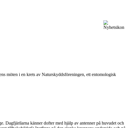
vårens möten i en krets av Naturskyddsföreningen, ett entomologisk
ge. Dagfjärilarna känner dofter med hjälp av antenner på huvudet och