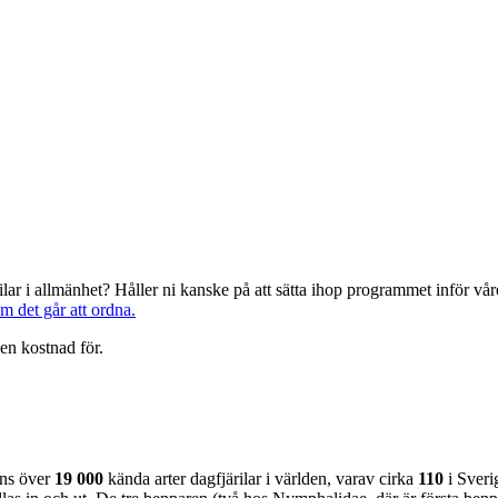
järilar i allmänhet? Håller ni kanske på att sätta ihop programmet inför 
om det går att ordna.
en kostnad för.
nns över
19 000
kända arter dagfjärilar i världen, varav cirka
110
i Sveri