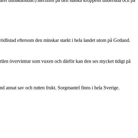
ret tillbakabildat!) återfinns på den slanka kroppens undersida och på
är rödlistad eftersom den minskar starkt i hela landet utom på Gotland.
ärilen övervintrar som vuxen och därför kan den ses mycket tidigt på
nd annat sav och rutten frukt. Sorgmantel finns i hela Sverige.