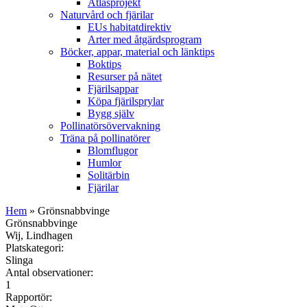
Atlasprojekt
Naturvård och fjärilar
EUs habitatdirektiv
Arter med åtgärdsprogram
Böcker, appar, material och länktips
Boktips
Resurser på nätet
Fjärilsappar
Köpa fjärilsprylar
Bygg själv
Pollinatörsövervakning
Träna på pollinatörer
Blomflugor
Humlor
Solitärbin
Fjärilar
Hem
» Grönsnabbvinge
Grönsnabbvinge
Wij, Lindhagen
Platskategori:
Slinga
Antal observationer:
1
Rapportör: