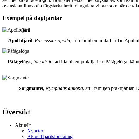
ser med stora facettögon. Dom äter nektar med sugsnabel, som kan rull
ovansidan finns ofta färgstarka brett triangulära vingar som när de vil
Exempel på dagfjärilar
Apollofjäril
,
Parnassius apollo
, art i familjen riddarfjärilar. Apol
Påfågelöga
,
Inachis io
, art i familjen praktfjärilar. Påfågelögat 
Sorgmantel
,
Nymphalis antiopa
, art i familjen praktfjärila
Översikt
Aktuellt
Nyheter
Aktuell fjärilsforskning