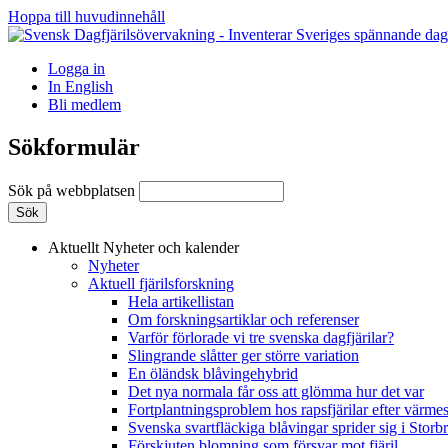
Hoppa till huvudinnehåll
Logga in
In English
Bli medlem
Sökformulär
Sök på webbplatsen
Aktuellt
Nyheter och kalender
Nyheter
Aktuell fjärilsforskning
Hela artikellistan
Om forskningsartiklar och referenser
Varför förlorade vi tre svenska dagfjärilar?
Slingrande slåtter ger större variation
En öländsk blåvingehybrid
Det nya normala får oss att glömma hur det var
Fortplantningsproblem hos rapsfjärilar efter värmes
Svenska svartfläckiga blåvingar sprider sig i Storb
Förskjuten blomning som försvar mot fjäril