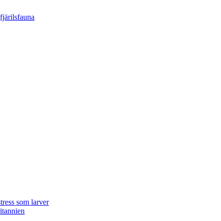
tress som larver
ritannien