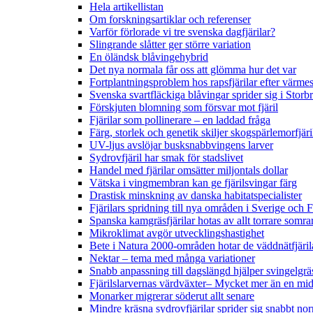
Hela artikellistan
Om forskningsartiklar och referenser
Varför förlorade vi tre svenska dagfjärilar?
Slingrande slåtter ger större variation
En öländsk blåvingehybrid
Det nya normala får oss att glömma hur det var
Fortplantningsproblem hos rapsfjärilar efter värmes
Svenska svartfläckiga blåvingar sprider sig i Storb
Förskjuten blomning som försvar mot fjäril
Fjärilar som pollinerare – en laddad fråga
Färg, storlek och genetik skiljer skogspärlemorfjär
UV-ljus avslöjar busksnabbvingens larver
Sydrovfjäril har smak för stadslivet
Handel med fjärilar omsätter miljontals dollar
Vätska i vingmembran kan ge fjärilsvingar färg
Drastisk minskning av danska habitatspecialister
Fjärilars spridning till nya områden i Sverige och
Spanska kamgräsfjärilar hotas av allt torrare somra
Mikroklimat avgör utvecklingshastighet
Bete i Natura 2000-områden hotar de väddnätfjäri
Nektar – tema med många variationer
Snabb anpassning till dagslängd hjälper svingelgräs
Fjärilslarvernas värdväxter– Mycket mer än en m
Monarker migrerar söderut allt senare
Mindre kräsna sydrovfjärilar sprider sig snabbt nor