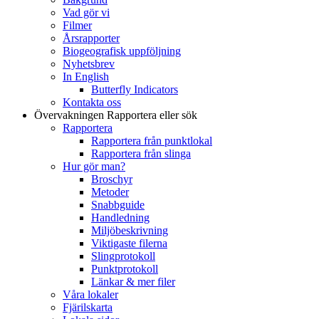
Vad gör vi
Filmer
Årsrapporter
Biogeografisk uppföljning
Nyhetsbrev
In English
Butterfly Indicators
Kontakta oss
Övervakningen
Rapportera eller sök
Rapportera
Rapportera från punktlokal
Rapportera från slinga
Hur gör man?
Broschyr
Metoder
Snabbguide
Handledning
Miljöbeskrivning
Viktigaste filerna
Slingprotokoll
Punktprotokoll
Länkar & mer filer
Våra lokaler
Fjärilskarta