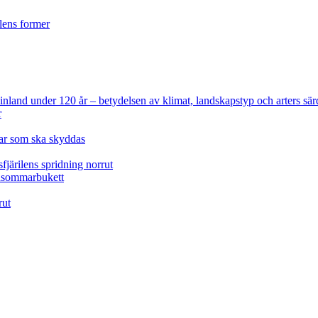
ilens former
 Finland under 120 år
– betydelsen av klimat, landskapstyp och arters sär
r
lar som ska skyddas
fjärilens spridning norrut
idsommarbukett
rut