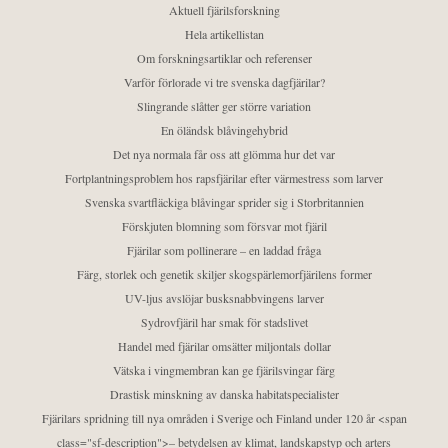
Aktuell fjärilsforskning
Hela artikellistan
Om forskningsartiklar och referenser
Varför förlorade vi tre svenska dagfjärilar?
Slingrande slåtter ger större variation
En öländsk blåvingehybrid
Det nya normala får oss att glömma hur det var
Fortplantningsproblem hos rapsfjärilar efter värmestress som larver
Svenska svartfläckiga blåvingar sprider sig i Storbritannien
Förskjuten blomning som försvar mot fjäril
Fjärilar som pollinerare – en laddad fråga
Färg, storlek och genetik skiljer skogspärlemorfjärilens former
UV-ljus avslöjar busksnabbvingens larver
Sydrovfjäril har smak för stadslivet
Handel med fjärilar omsätter miljontals dollar
Vätska i vingmembran kan ge fjärilsvingar färg
Drastisk minskning av danska habitatspecialister
Fjärilars spridning till nya områden i Sverige och Finland under 120 år <span
class="sf-description">– betydelsen av klimat, landskapstyp och arters