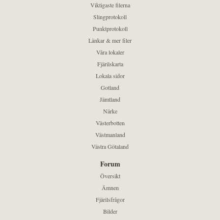
Viktigaste filerna
Slingprotokoll
Punktprotokoll
Länkar & mer filer
Våra lokaler
Fjärilskarta
Lokala sidor
Gotland
Jämtland
Närke
Västerbotten
Västmanland
Västra Götaland
Forum
Översikt
Ämnen
Fjärilsfrågor
Bilder