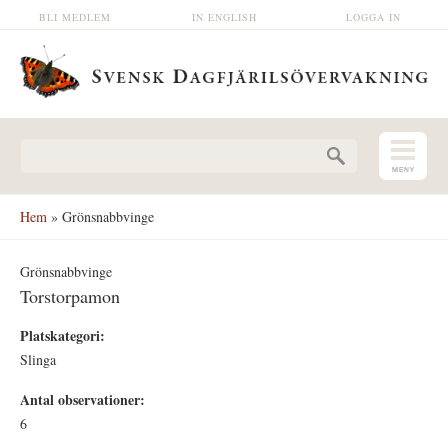
Hoppa till huvudinnehåll
BLI MEDLEM
IN ENGLISH
LOGGA IN
Sökformulär
Hem
» Grönsnabbvinge
Grönsnabbvinge
Torstorpamon
Platskategori:
Slinga
Antal observationer:
6