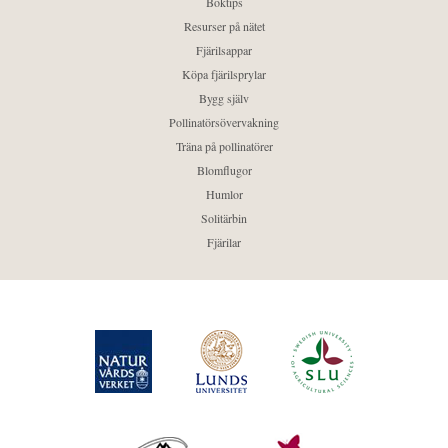
Boktips
Resurser på nätet
Fjärilsappar
Köpa fjärilsprylar
Bygg själv
Pollinatörsövervakning
Träna på pollinatörer
Blomflugor
Humlor
Solitärbin
Fjärilar