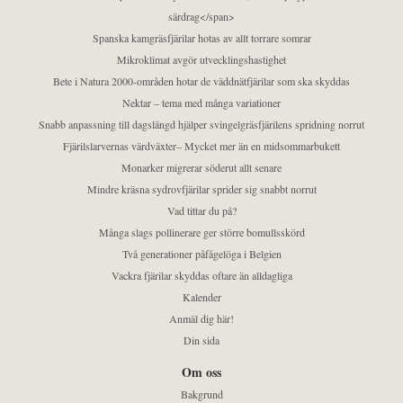
särdrag</span>
Spanska kamgräsfjärilar hotas av allt torrare somrar
Mikroklimat avgör utvecklingshastighet
Bete i Natura 2000-områden hotar de väddnätfjärilar som ska skyddas
Nektar – tema med många variationer
Snabb anpassning till dagslängd hjälper svingelgräsfjärilens spridning norrut
Fjärilslarvernas värdväxter– Mycket mer än en midsommarbukett
Monarker migrerar söderut allt senare
Mindre kräsna sydrovfjärilar sprider sig snabbt norrut
Vad tittar du på?
Många slags pollinerare ger större bomullsskörd
Två generationer påfågelöga i Belgien
Vackra fjärilar skyddas oftare än alldagliga
Kalender
Anmäl dig här!
Din sida
Om oss
Bakgrund