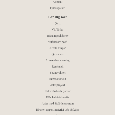
Allmänt
Fjärilsgalleri
Lär dig mer
Quiz
Vitfjärilar
Träna raps/kål/rov
VitfjärilarSpeed
Juvela vingar
Quizarkiv
Annan övervakning
Regionalt
Faunaväkteri
Internationellt
Atlasprojekt
Naturvård och fjärilar
EUs habitatdirektiv
Arter med åtgärdsprogram
Böcker, appar, material och länktips