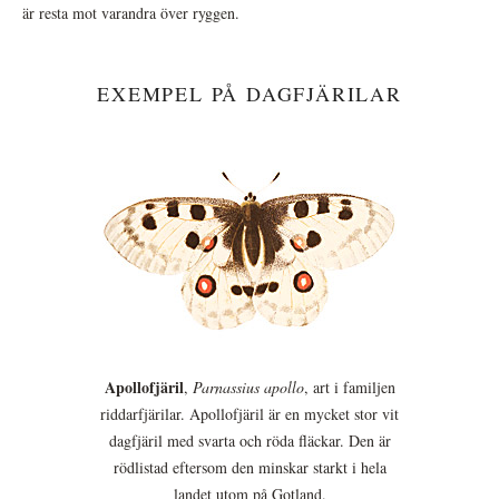
är resta mot varandra över ryggen.
EXEMPEL PÅ DAGFJÄRILAR
Apollofjäril
,
Parnassius apollo
, art i familjen
riddarfjärilar. Apollofjäril är en mycket stor vit
dagfjäril med svarta och röda fläckar. Den är
rödlistad eftersom den minskar starkt i hela
landet utom på Gotland.