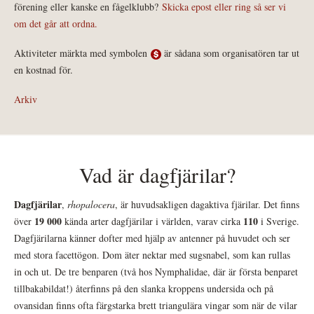
förening eller kanske en fågelklubb?
Skicka epost eller ring så ser vi
om det går att ordna.
Aktiviteter märkta med symbolen
är sådana som organisatören tar ut
en kostnad för.
Arkiv
Vad är dagfjärilar?
Dagfjärilar
,
rhopalocera
, är huvudsakligen dagaktiva fjärilar. Det finns
19 000
110
över
kända arter dagfjärilar i världen, varav cirka
i Sverige.
Dagfjärilarna känner dofter med hjälp av antenner på huvudet och ser
med stora facettögon. Dom äter nektar med sugsnabel, som kan rullas
in och ut. De tre benparen (två hos Nymphalidae, där är första benparet
tillbakabildat!) återfinns på den slanka kroppens undersida och på
ovansidan finns ofta färgstarka brett triangulära vingar som när de vilar