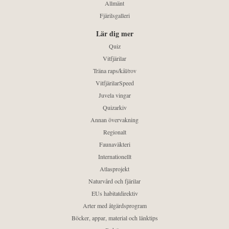
Allmänt
Fjärilsgalleri
Lär dig mer
Quiz
Vitfjärilar
Träna raps/kål/rov
VitfjärilarSpeed
Juvela vingar
Quizarkiv
Annan övervakning
Regionalt
Faunaväkteri
Internationellt
Atlasprojekt
Naturvård och fjärilar
EUs habitatdirektiv
Arter med åtgärdsprogram
Böcker, appar, material och länktips