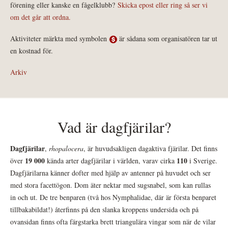
förening eller kanske en fågelklubb?
Skicka epost eller ring så ser vi
om det går att ordna.
Aktiviteter märkta med symbolen
är sådana som organisatören tar ut
en kostnad för.
Arkiv
Vad är dagfjärilar?
Dagfjärilar
,
rhopalocera
, är huvudsakligen dagaktiva fjärilar. Det finns
19 000
110
över
kända arter dagfjärilar i världen, varav cirka
i Sverige.
Dagfjärilarna känner dofter med hjälp av antenner på huvudet och ser
med stora facettögon. Dom äter nektar med sugsnabel, som kan rullas
in och ut. De tre benparen (två hos Nymphalidae, där är första benparet
tillbakabildat!) återfinns på den slanka kroppens undersida och på
ovansidan finns ofta färgstarka brett triangulära vingar som när de vilar