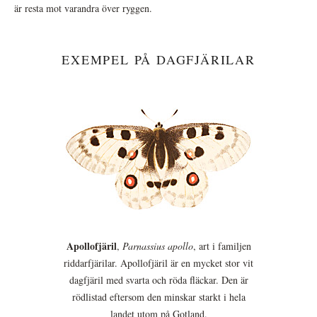
är resta mot varandra över ryggen.
EXEMPEL PÅ DAGFJÄRILAR
Apollofjäril
,
Parnassius apollo
, art i familjen
riddarfjärilar. Apollofjäril är en mycket stor vit
dagfjäril med svarta och röda fläckar. Den är
rödlistad eftersom den minskar starkt i hela
landet utom på Gotland.