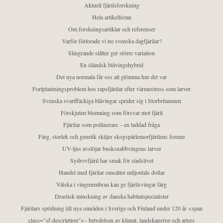
Aktuell fjärilsforskning
Hela artikellistan
Om forskningsartiklar och referenser
Varför förlorade vi tre svenska dagfjärilar?
Slingrande slåtter ger större variation
En öländsk blåvingehybrid
Det nya normala får oss att glömma hur det var
Fortplantningsproblem hos rapsfjärilar efter värmestress som larver
Svenska svartfläckiga blåvingar sprider sig i Storbritannien
Förskjuten blomning som försvar mot fjäril
Fjärilar som pollinerare – en laddad fråga
Färg, storlek och genetik skiljer skogspärlemorfjärilens former
UV-ljus avslöjar busksnabbvingens larver
Sydrovfjäril har smak för stadslivet
Handel med fjärilar omsätter miljontals dollar
Vätska i vingmembran kan ge fjärilsvingar färg
Drastisk minskning av danska habitatspecialister
Fjärilars spridning till nya områden i Sverige och Finland under 120 år <span
class="sf-description">– betydelsen av klimat, landskapstyp och arters