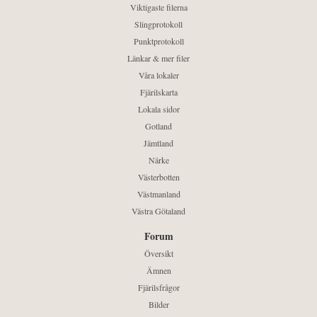
Viktigaste filerna
Slingprotokoll
Punktprotokoll
Länkar & mer filer
Våra lokaler
Fjärilskarta
Lokala sidor
Gotland
Jämtland
Närke
Västerbotten
Västmanland
Västra Götaland
Forum
Översikt
Ämnen
Fjärilsfrågor
Bilder