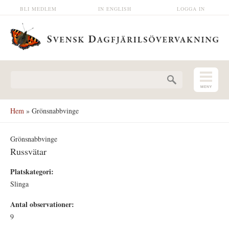
Hoppa till huvudinnehåll
BLI MEDLEM
IN ENGLISH
LOGGA IN
Sökformulär
Hem
» Grönsnabbvinge
Grönsnabbvinge
Russvätar
Platskategori:
Slinga
Antal observationer:
9