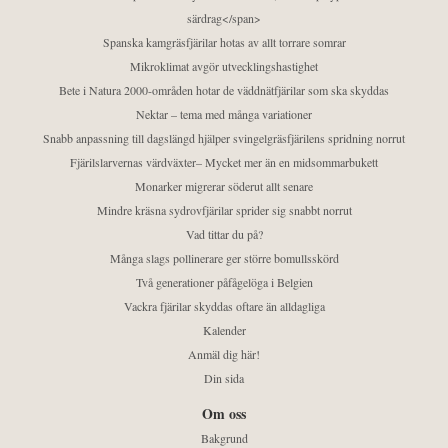
särdrag</span>
Spanska kamgräsfjärilar hotas av allt torrare somrar
Mikroklimat avgör utvecklingshastighet
Bete i Natura 2000-områden hotar de väddnätfjärilar som ska skyddas
Nektar – tema med många variationer
Snabb anpassning till dagslängd hjälper svingelgräsfjärilens spridning norrut
Fjärilslarvernas värdväxter– Mycket mer än en midsommarbukett
Monarker migrerar söderut allt senare
Mindre kräsna sydrovfjärilar sprider sig snabbt norrut
Vad tittar du på?
Många slags pollinerare ger större bomullsskörd
Två generationer påfågelöga i Belgien
Vackra fjärilar skyddas oftare än alldagliga
Kalender
Anmäl dig här!
Din sida
Om oss
Bakgrund