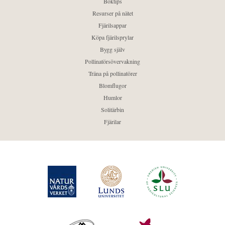
Boktips
Resurser på nätet
Fjärilsappar
Köpa fjärilsprylar
Bygg själv
Pollinatörsövervakning
Träna på pollinatörer
Blomflugor
Humlor
Solitärbin
Fjärilar