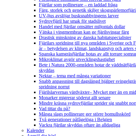
Fjärilar som pollinerare – en laddad fråga
Färg, storlek och genetik skiljer skogspärlemorfjär
UV-ljus avslöjar busksnabbvingens larver
Sydrovfjäril har smak för stadslivet
Handel med fjärilar omsätter miljontals dollar
Vätska i vingmembran kan ge fjärilsvingar färg
Drastisk minskning av danska habitatspecialister
Fjärilars spridning till nya områden i Sverige och
år
– betydelsen av klimat, landskapstyp och arters 
Spanska kamgräsfjärilar hotas av allt torrare somra
Mikroklimat avgör utvecklingshastighet
Bete i Natura 2000-områden hotar de väddnätfjäril
skyddas
Nektar – tema med många variationer
Snabb anpassning till dagslängd hjälper svingelgräs
spridning norrut
Fjärilslarvernas värdväxter– Mycket mer än en m
Monarker migrerar söderut allt senare
Mindre kräsna sydrovfjärilar sprider sig snabbt nor
Vad tittar du på?
Många slags pollinerare ger större bomullsskörd
Två generationer påfågelöga i Belgien
Vackra fjärilar skyddas oftare än alldagliga
Kalender
Anmäl dig här!