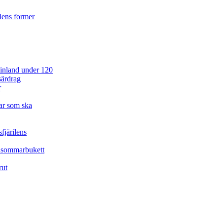
ilens former
 Finland under 120
särdrag
r
ar som ska
fjärilens
idsommarbukett
rut