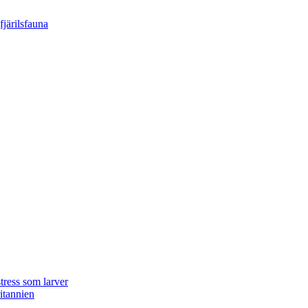
tress som larver
ritannien