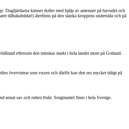
ge. Dagfjärilarna känner dofter med hjälp av antenner på huvudet och
ret tillbakabildat!) återfinns på den slanka kroppens undersida och på
är rödlistad eftersom den minskar starkt i hela landet utom på Gotland.
ärilen övervintrar som vuxen och därför kan den ses mycket tidigt på
nd annat sav och rutten frukt. Sorgmantel finns i hela Sverige.