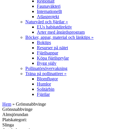
Regionalt
Faunaväkteri
Internationellt
Atlasprojekt
Naturvård och fjärilar
»
EUs habitatdirektiv
Arter med åtgärdsprogram
Böcker, appar, material och länktips
»
Boktips
Resurser på nätet
Fjärilsappar
Köpa fjärilsprylar
Bygg själv
Pollinatörsövervakning
Träna på pollinatörer
»
Blomflugor
Humlor
Solitärbin
Fjärilar
Hem
» Grönsnabbvinge
Grönsnabbvinge
Almsjörundan
Platskategori:
Slinga