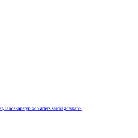
at, landskapstyp och arters särdrag</span>