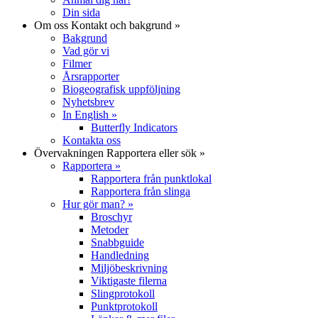
Din sida
Om oss
Kontakt och bakgrund
»
Bakgrund
Vad gör vi
Filmer
Årsrapporter
Biogeografisk uppföljning
Nyhetsbrev
In English
»
Butterfly Indicators
Kontakta oss
Övervakningen
Rapportera eller sök
»
Rapportera
»
Rapportera från punktlokal
Rapportera från slinga
Hur gör man?
»
Broschyr
Metoder
Snabbguide
Handledning
Miljöbeskrivning
Viktigaste filerna
Slingprotokoll
Punktprotokoll