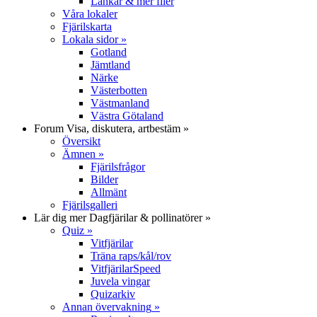
Länkar & mer filer
Våra lokaler
Fjärilskarta
Lokala sidor
»
Gotland
Jämtland
Närke
Västerbotten
Västmanland
Västra Götaland
Forum
Visa, diskutera, artbestäm
»
Översikt
Ämnen
»
Fjärilsfrågor
Bilder
Allmänt
Fjärilsgalleri
Lär dig mer
Dagfjärilar & pollinatörer
»
Quiz
»
Vitfjärilar
Träna raps/kål/rov
VitfjärilarSpeed
Juvela vingar
Quizarkiv
Annan övervakning
»