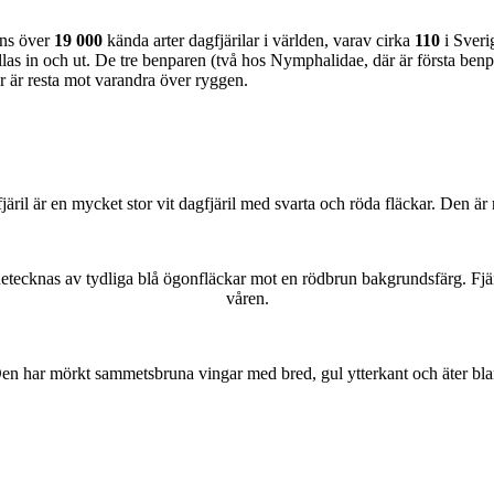
nns över
19 000
kända arter dagfjärilar i världen, varav cirka
110
i Sveri
as in och ut. De tre benparen (två hos Nymphalidae, där är första benpa
ar är resta mot varandra över ryggen.
lofjäril är en mycket stor vit dagfjäril med svarta och röda fläckar. Den 
kännetecknas av tydliga blå ögonfläckar mot en rödbrun bakgrundsfärg. Fj
våren.
r. Den har mörkt sammetsbruna vingar med bred, gul ytterkant och äter bla