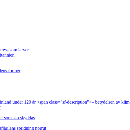
tress som larver
ritannien
ilens former
 Finland under 120 år <span class="sf-description">– betydelsen av klim
r
lar som ska skyddas
fjärilens spridning norrut