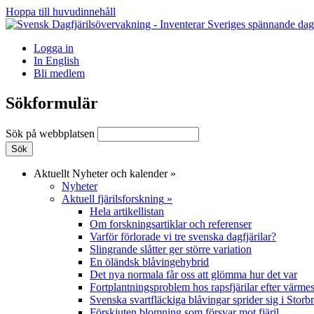
Hoppa till huvudinnehåll
Logga in
In English
Bli medlem
Sökformulär
Sök på webbplatsen
Aktuellt
Nyheter och kalender
»
Nyheter
Aktuell fjärilsforskning
»
Hela artikellistan
Om forskningsartiklar och referenser
Varför förlorade vi tre svenska dagfjärilar?
Slingrande slåtter ger större variation
En öländsk blåvingehybrid
Det nya normala får oss att glömma hur det var
Fortplantningsproblem hos rapsfjärilar efter värmes
Svenska svartfläckiga blåvingar sprider sig i Storb
Förskjuten blomning som försvar mot fjäril