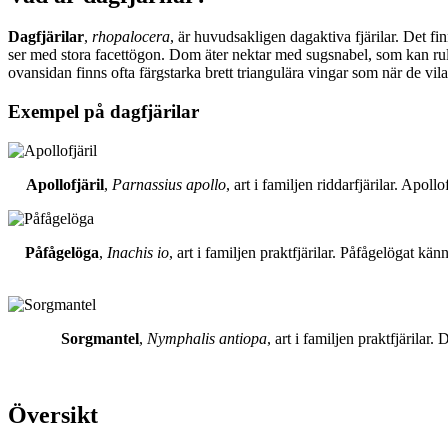
Dagfjärilar
,
rhopalocera
, är huvudsakligen dagaktiva fjärilar. Det fi
ser med stora facettögon. Dom äter nektar med sugsnabel, som kan rull
ovansidan finns ofta färgstarka brett triangulära vingar som när de vil
Exempel på dagfjärilar
Apollofjäril
,
Parnassius apollo
, art i familjen riddarfjärilar. Apol
Påfågelöga
,
Inachis io
, art i familjen praktfjärilar. Påfågelögat 
Sorgmantel
,
Nymphalis antiopa
, art i familjen praktfjärila
Översikt