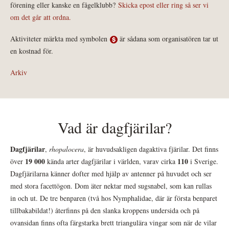
förening eller kanske en fågelklubb?
Skicka epost eller ring så ser vi
om det går att ordna.
Aktiviteter märkta med symbolen
är sådana som organisatören tar ut
en kostnad för.
Arkiv
Vad är dagfjärilar?
Dagfjärilar
,
rhopalocera
, är huvudsakligen dagaktiva fjärilar. Det finns
19 000
110
över
kända arter dagfjärilar i världen, varav cirka
i Sverige.
Dagfjärilarna känner dofter med hjälp av antenner på huvudet och ser
med stora facettögon. Dom äter nektar med sugsnabel, som kan rullas
in och ut. De tre benparen (två hos Nymphalidae, där är första benparet
tillbakabildat!) återfinns på den slanka kroppens undersida och på
ovansidan finns ofta färgstarka brett triangulära vingar som när de vilar