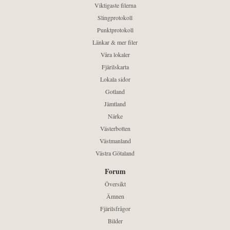
Viktigaste filerna
Slingprotokoll
Punktprotokoll
Länkar & mer filer
Våra lokaler
Fjärilskarta
Lokala sidor
Gotland
Jämtland
Närke
Västerbotten
Västmanland
Västra Götaland
Forum
Översikt
Ämnen
Fjärilsfrågor
Bilder