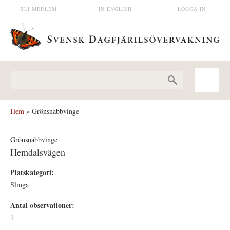
Hoppa till huvudinnehåll
BLI MEDLEM
IN ENGLISH
LOGGA IN
Sökformulär
Hem
» Grönsnabbvinge
Grönsnabbvinge
Hemdalsvägen
Platskategori:
Slinga
Antal observationer:
1