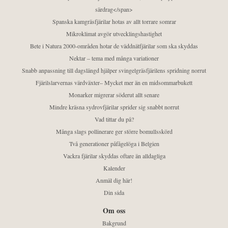
särdrag</span>
Spanska kamgräsfjärilar hotas av allt torrare somrar
Mikroklimat avgör utvecklingshastighet
Bete i Natura 2000-områden hotar de väddnätfjärilar som ska skyddas
Nektar – tema med många variationer
Snabb anpassning till dagslängd hjälper svingelgräsfjärilens spridning norrut
Fjärilslarvernas värdväxter– Mycket mer än en midsommarbukett
Monarker migrerar söderut allt senare
Mindre kräsna sydrovfjärilar sprider sig snabbt norrut
Vad tittar du på?
Många slags pollinerare ger större bomullsskörd
Två generationer påfågelöga i Belgien
Vackra fjärilar skyddas oftare än alldagliga
Kalender
Anmäl dig här!
Din sida
Om oss
Bakgrund