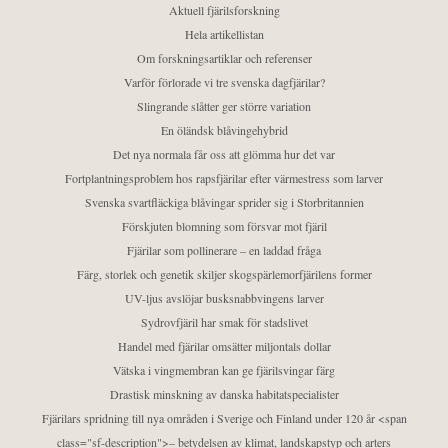
Aktuell fjärilsforskning
Hela artikellistan
Om forskningsartiklar och referenser
Varför förlorade vi tre svenska dagfjärilar?
Slingrande slåtter ger större variation
En öländsk blåvingehybrid
Det nya normala får oss att glömma hur det var
Fortplantningsproblem hos rapsfjärilar efter värmestress som larver
Svenska svartfläckiga blåvingar sprider sig i Storbritannien
Förskjuten blomning som försvar mot fjäril
Fjärilar som pollinerare – en laddad fråga
Färg, storlek och genetik skiljer skogspärlemorfjärilens former
UV-ljus avslöjar busksnabbvingens larver
Sydrovfjäril har smak för stadslivet
Handel med fjärilar omsätter miljontals dollar
Vätska i vingmembran kan ge fjärilsvingar färg
Drastisk minskning av danska habitatspecialister
Fjärilars spridning till nya områden i Sverige och Finland under 120 år <span
class="sf-description">– betydelsen av klimat, landskapstyp och arters