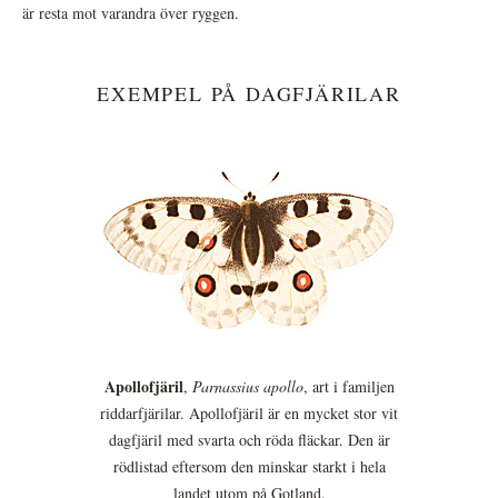
är resta mot varandra över ryggen.
EXEMPEL PÅ DAGFJÄRILAR
Apollofjäril
,
Parnassius apollo
, art i familjen
riddarfjärilar. Apollofjäril är en mycket stor vit
dagfjäril med svarta och röda fläckar. Den är
rödlistad eftersom den minskar starkt i hela
landet utom på Gotland.