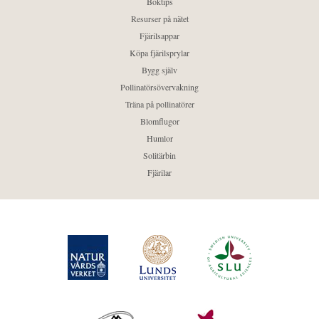
Boktips
Resurser på nätet
Fjärilsappar
Köpa fjärilsprylar
Bygg själv
Pollinatörsövervakning
Träna på pollinatörer
Blomflugor
Humlor
Solitärbin
Fjärilar