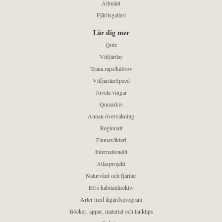
Allmänt
Fjärilsgalleri
Lär dig mer
Quiz
Vitfjärilar
Träna raps/kål/rov
VitfjärilarSpeed
Juvela vingar
Quizarkiv
Annan övervakning
Regionalt
Faunaväkteri
Internationellt
Atlasprojekt
Naturvård och fjärilar
EUs habitatdirektiv
Arter med åtgärdsprogram
Böcker, appar, material och länktips