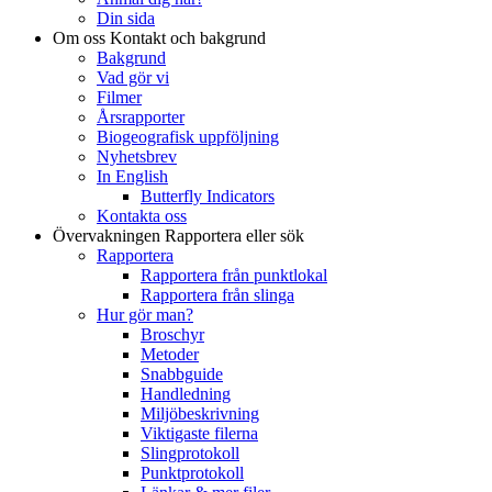
Din sida
Om oss
Kontakt och bakgrund
Bakgrund
Vad gör vi
Filmer
Årsrapporter
Biogeografisk uppföljning
Nyhetsbrev
In English
Butterfly Indicators
Kontakta oss
Övervakningen
Rapportera eller sök
Rapportera
Rapportera från punktlokal
Rapportera från slinga
Hur gör man?
Broschyr
Metoder
Snabbguide
Handledning
Miljöbeskrivning
Viktigaste filerna
Slingprotokoll
Punktprotokoll