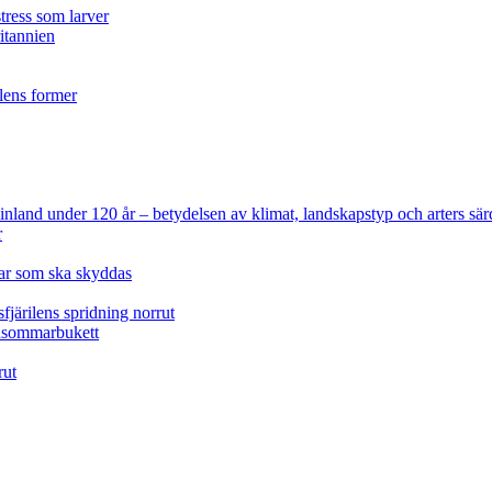
tress som larver
ritannien
ilens former
 Finland under 120 år
– betydelsen av klimat, landskapstyp och arters sär
r
lar som ska skyddas
fjärilens spridning norrut
idsommarbukett
rut