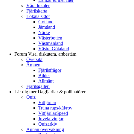
Länkar & mer filer
Våra lokaler
Fjärilskarta
Lokala sidor
Gotland
Jämtland
Närke
Västerbotten
Västmanland
Västra Götaland
Forum
Visa, diskutera, artbestäm
Översikt
Ämnen
Fjärilsfrågor
Bilder
Allmänt
Fjärilsgalleri
Lär dig mer
Dagfjärilar & pollinatörer
Quiz
Vitfjärilar
Träna raps/kål/rov
VitfjärilarSpeed
Juvela vingar
Quizarkiv
Annan övervakning