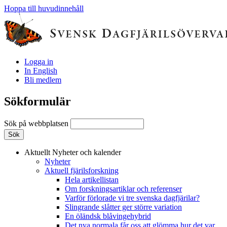
Hoppa till huvudinnehåll
Logga in
In English
Bli medlem
Sökformulär
Sök på webbplatsen
Aktuellt
Nyheter och kalender
Nyheter
Aktuell fjärilsforskning
Hela artikellistan
Om forskningsartiklar och referenser
Varför förlorade vi tre svenska dagfjärilar?
Slingrande slåtter ger större variation
En öländsk blåvingehybrid
Det nya normala får oss att glömma hur det var