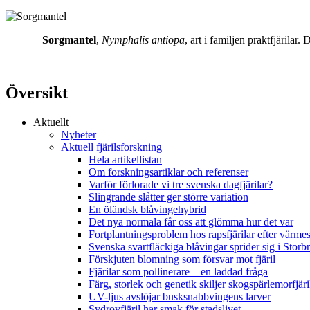
Sorgmantel
,
Nymphalis antiopa
, art i familjen praktfjärila
Översikt
Aktuellt
Nyheter
Aktuell fjärilsforskning
Hela artikellistan
Om forskningsartiklar och referenser
Varför förlorade vi tre svenska dagfjärilar?
Slingrande slåtter ger större variation
En öländsk blåvingehybrid
Det nya normala får oss att glömma hur det var
Fortplantningsproblem hos rapsfjärilar efter värmes
Svenska svartfläckiga blåvingar sprider sig i Storb
Förskjuten blomning som försvar mot fjäril
Fjärilar som pollinerare – en laddad fråga
Färg, storlek och genetik skiljer skogspärlemorfjär
UV-ljus avslöjar busksnabbvingens larver
Sydrovfjäril har smak för stadslivet