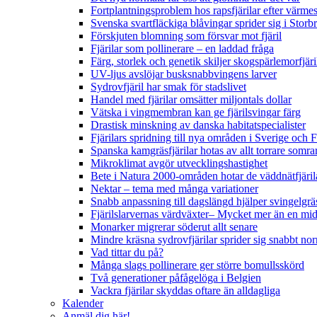
Fortplantningsproblem hos rapsfjärilar efter värmes
Svenska svartfläckiga blåvingar sprider sig i Storb
Förskjuten blomning som försvar mot fjäril
Fjärilar som pollinerare – en laddad fråga
Färg, storlek och genetik skiljer skogspärlemorfjär
UV-ljus avslöjar busksnabbvingens larver
Sydrovfjäril har smak för stadslivet
Handel med fjärilar omsätter miljontals dollar
Vätska i vingmembran kan ge fjärilsvingar färg
Drastisk minskning av danska habitatspecialister
Fjärilars spridning till nya områden i Sverige och
Spanska kamgräsfjärilar hotas av allt torrare somra
Mikroklimat avgör utvecklingshastighet
Bete i Natura 2000-områden hotar de väddnätfjäri
Nektar – tema med många variationer
Snabb anpassning till dagslängd hjälper svingelgräs
Fjärilslarvernas värdväxter– Mycket mer än en m
Monarker migrerar söderut allt senare
Mindre kräsna sydrovfjärilar sprider sig snabbt nor
Vad tittar du på?
Många slags pollinerare ger större bomullsskörd
Två generationer påfågelöga i Belgien
Vackra fjärilar skyddas oftare än alldagliga
Kalender
Anmäl dig här!