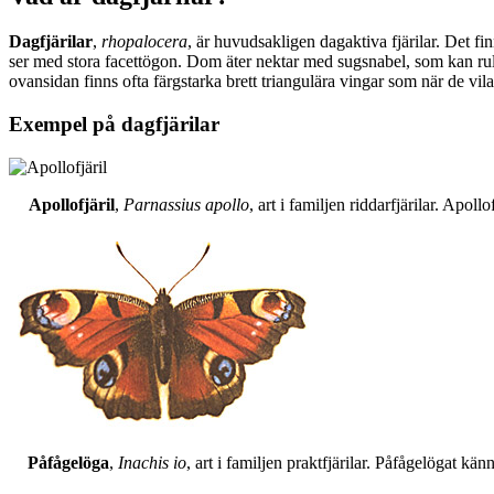
Dagfjärilar
,
rhopalocera
, är huvudsakligen dagaktiva fjärilar. Det fi
ser med stora facettögon. Dom äter nektar med sugsnabel, som kan rull
ovansidan finns ofta färgstarka brett triangulära vingar som när de vil
Exempel på dagfjärilar
Apollofjäril
,
Parnassius apollo
, art i familjen riddarfjärilar. Apol
Påfågelöga
,
Inachis io
, art i familjen praktfjärilar. Påfågelögat 