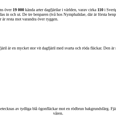
nns över
19 000
kända arter dagfjärilar i världen, varav cirka
110
i Sveri
as in och ut. De tre benparen (två hos Nymphalidae, där är första benpa
ar är resta mot varandra över ryggen.
lofjäril är en mycket stor vit dagfjäril med svarta och röda fläckar. Den 
kännetecknas av tydliga blå ögonfläckar mot en rödbrun bakgrundsfärg. Fj
våren.