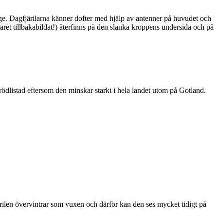
ge. Dagfjärilarna känner dofter med hjälp av antenner på huvudet och
ret tillbakabildat!) återfinns på den slanka kroppens undersida och på
är rödlistad eftersom den minskar starkt i hela landet utom på Gotland.
ärilen övervintrar som vuxen och därför kan den ses mycket tidigt på