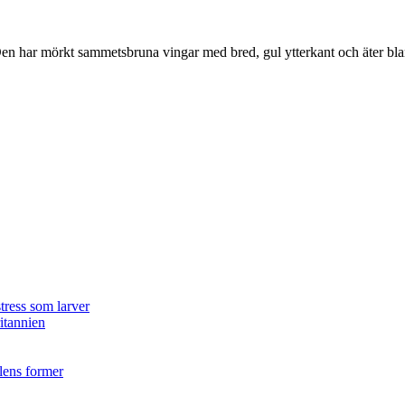
r. Den har mörkt sammetsbruna vingar med bred, gul ytterkant och äter bla
tress som larver
ritannien
ilens former