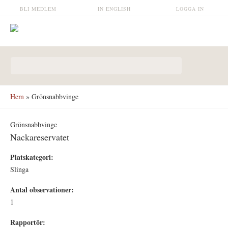
Hoppa till huvudinnehåll
BLI MEDLEM
IN ENGLISH
LOGGA IN
Sökformulär
Hem
» Grönsnabbvinge
Grönsnabbvinge
Nackareservatet
Platskategori:
Slinga
Antal observationer:
1
Rapportör: