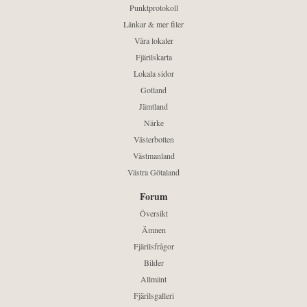
Punktprotokoll
Länkar & mer filer
Våra lokaler
Fjärilskarta
Lokala sidor
Gotland
Jämtland
Närke
Västerbotten
Västmanland
Västra Götaland
Forum
Översikt
Ämnen
Fjärilsfrågor
Bilder
Allmänt
Fjärilsgalleri