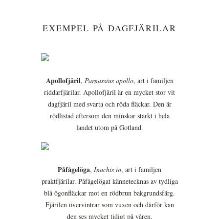
EXEMPEL PÅ DAGFJÄRILAR
Apollofjäril
,
Parnassius apollo
, art i familjen
riddarfjärilar. Apollofjäril är en mycket stor vit
dagfjäril med svarta och röda fläckar. Den är
rödlistad eftersom den minskar starkt i hela
landet utom på Gotland.
Påfågelöga
,
Inachis io
, art i familjen
praktfjärilar. Påfågelögat kännetecknas av tydliga
blå ögonfläckar mot en rödbrun bakgrundsfärg.
Fjärilen övervintrar som vuxen och därför kan
den ses mycket tidigt på våren.