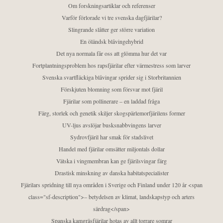
Om forskningsartiklar och referenser
Varför förlorade vi tre svenska dagfjärilar?
Slingrande slåtter ger större variation
En öländsk blåvingehybrid
Det nya normala får oss att glömma hur det var
Fortplantningsproblem hos rapsfjärilar efter värmestress som larver
Svenska svartfläckiga blåvingar sprider sig i Storbritannien
Förskjuten blomning som försvar mot fjäril
Fjärilar som pollinerare – en laddad fråga
Färg, storlek och genetik skiljer skogspärlemorfjärilens former
UV-ljus avslöjar busksnabbvingens larver
Sydrovfjäril har smak för stadslivet
Handel med fjärilar omsätter miljontals dollar
Vätska i vingmembran kan ge fjärilsvingar färg
Drastisk minskning av danska habitatspecialister
Fjärilars spridning till nya områden i Sverige och Finland under 120 år <span
class="sf-description">– betydelsen av klimat, landskapstyp och arters
särdrag</span>
Spanska kamgräsfjärilar hotas av allt torrare somrar