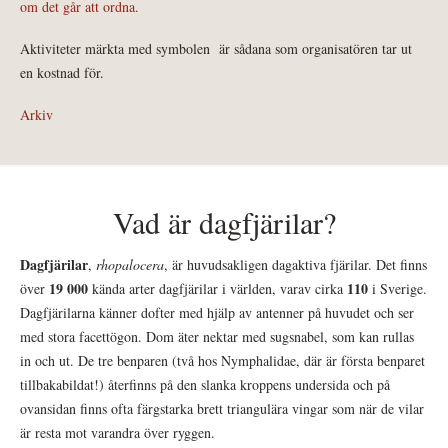
om det går att ordna.
Aktiviteter märkta med symbolen
är sådana som organisatören tar ut
en kostnad för.
Arkiv
Vad är dagfjärilar?
Dagfjärilar
,
rhopalocera
, är huvudsakligen dagaktiva fjärilar. Det finns
19 000
110
över
kända arter dagfjärilar i världen, varav cirka
i Sverige.
Dagfjärilarna känner dofter med hjälp av antenner på huvudet och ser
med stora facettögon. Dom äter nektar med sugsnabel, som kan rullas
in och ut. De tre benparen (två hos Nymphalidae, där är första benparet
tillbakabildat!) återfinns på den slanka kroppens undersida och på
ovansidan finns ofta färgstarka brett triangulära vingar som när de vilar
är resta mot varandra över ryggen.