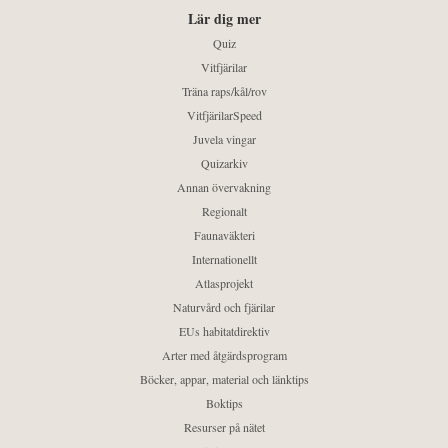
Lär dig mer
Quiz
Vitfjärilar
Träna raps/kål/rov
VitfjärilarSpeed
Juvela vingar
Quizarkiv
Annan övervakning
Regionalt
Faunaväkteri
Internationellt
Atlasprojekt
Naturvård och fjärilar
EUs habitatdirektiv
Arter med åtgärdsprogram
Böcker, appar, material och länktips
Boktips
Resurser på nätet