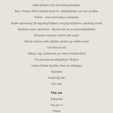
Mikroklimat avgör utvecklingshastighet
Bete i Natura 2000-områden hotar de väddnätfjärilar som ska skyddas
Nektar – tema med många variationer
Snabb anpassning till dagslängd hjälper svingelgräsfjärilens spridning norrut
Fjärilslarvernas värdväxter– Mycket mer än en midsommarbukett
Monarker migrerar söderut allt senare
Mindre kräsna sydrovfjärilar sprider sig snabbt norrut
Vad tittar du på?
Många slags pollinerare ger större bomullsskörd
Två generationer påfågelöga i Belgien
Vackra fjärilar skyddas oftare än alldagliga
Kalender
Anmäl dig här!
Din sida
Om oss
Bakgrund
Vad gör vi
Filmer