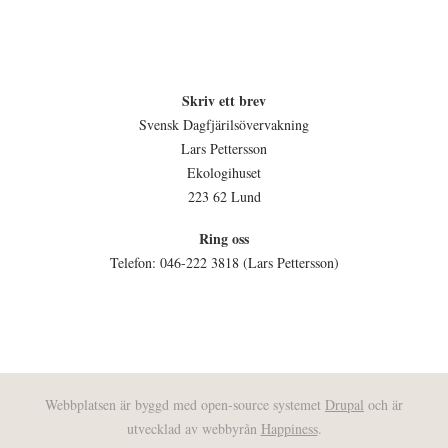
Skriv ett brev
Svensk Dagfjärilsövervakning
Lars Pettersson
Ekologihuset
223 62 Lund
Ring oss
Telefon: 046-222 3818 (Lars Pettersson)
Webbplatsen är byggd med open-source systemet
Drupal
och är
utvecklad av webbyrån
Happiness
.