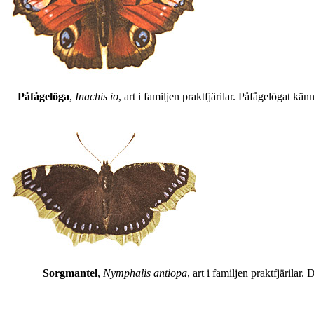
Påfågelöga
,
Inachis io
, art i familjen praktfjärilar. Påfågelögat 
Sorgmantel
,
Nymphalis antiopa
, art i familjen praktfjärila