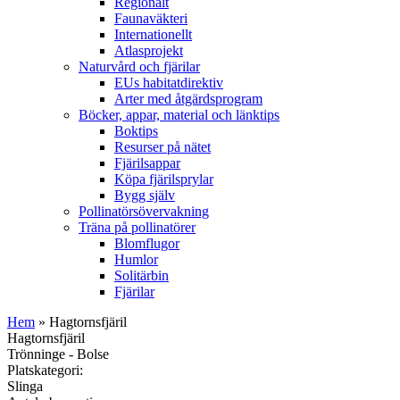
Regionalt
Faunaväkteri
Internationellt
Atlasprojekt
Naturvård och fjärilar
EUs habitatdirektiv
Arter med åtgärdsprogram
Böcker, appar, material och länktips
Boktips
Resurser på nätet
Fjärilsappar
Köpa fjärilsprylar
Bygg själv
Pollinatörsövervakning
Träna på pollinatörer
Blomflugor
Humlor
Solitärbin
Fjärilar
Hem
» Hagtornsfjäril
Hagtornsfjäril
Trönninge - Bolse
Platskategori:
Slinga