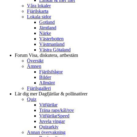
Länkar & mer filer
Våra lokaler
Fjärilskarta
Lokala sidor
Gotland
Jämtland
Närke
Västerbotten
Västmanland
Västra Götaland
Forum
Visa, diskutera, artbestäm
Översikt
Ämnen
Fjärilsfrågor
Bilder
Allmänt
Fjärilsgalleri
Lär dig mer
Dagfjärilar & pollinatörer
Quiz
Vitfjärilar
Träna raps/kål/rov
VitfjärilarSpeed
Juvela vingar
Quizarkiv
Annan övervakning