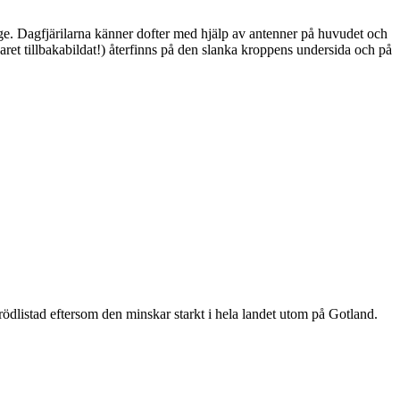
ge. Dagfjärilarna känner dofter med hjälp av antenner på huvudet och
ret tillbakabildat!) återfinns på den slanka kroppens undersida och på
är rödlistad eftersom den minskar starkt i hela landet utom på Gotland.