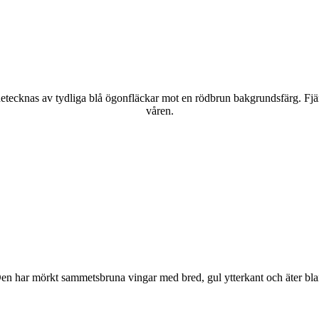
kännetecknas av tydliga blå ögonfläckar mot en rödbrun bakgrundsfärg. Fj
våren.
r. Den har mörkt sammetsbruna vingar med bred, gul ytterkant och äter bla