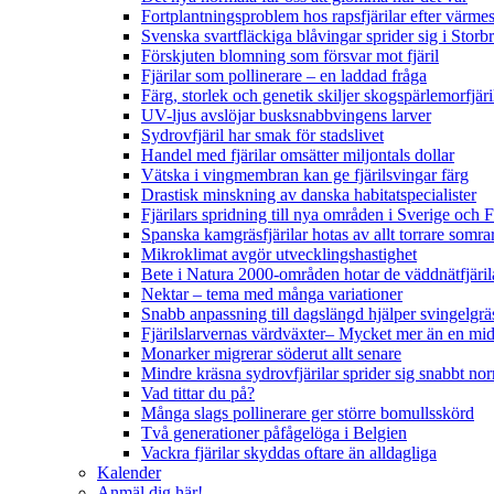
Fortplantningsproblem hos rapsfjärilar efter värmes
Svenska svartfläckiga blåvingar sprider sig i Storb
Förskjuten blomning som försvar mot fjäril
Fjärilar som pollinerare – en laddad fråga
Färg, storlek och genetik skiljer skogspärlemorfjär
UV-ljus avslöjar busksnabbvingens larver
Sydrovfjäril har smak för stadslivet
Handel med fjärilar omsätter miljontals dollar
Vätska i vingmembran kan ge fjärilsvingar färg
Drastisk minskning av danska habitatspecialister
Fjärilars spridning till nya områden i Sverige och
Spanska kamgräsfjärilar hotas av allt torrare somra
Mikroklimat avgör utvecklingshastighet
Bete i Natura 2000-områden hotar de väddnätfjäri
Nektar – tema med många variationer
Snabb anpassning till dagslängd hjälper svingelgräs
Fjärilslarvernas värdväxter– Mycket mer än en m
Monarker migrerar söderut allt senare
Mindre kräsna sydrovfjärilar sprider sig snabbt nor
Vad tittar du på?
Många slags pollinerare ger större bomullsskörd
Två generationer påfågelöga i Belgien
Vackra fjärilar skyddas oftare än alldagliga
Kalender
Anmäl dig här!