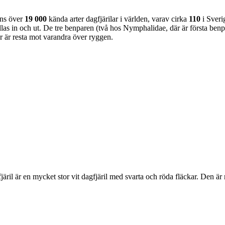
nns över
19 000
kända arter dagfjärilar i världen, varav cirka
110
i Sveri
as in och ut. De tre benparen (två hos Nymphalidae, där är första benpa
ar är resta mot varandra över ryggen.
lofjäril är en mycket stor vit dagfjäril med svarta och röda fläckar. Den 