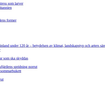
tress som larver
ritannien
ilens former
 Finland under 120 år
– betydelsen av klimat, landskapstyp och arters sär
r
lar som ska skyddas
fjärilens spridning norrut
idsommarbukett
rut