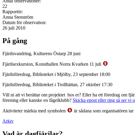
Antal observationer:
22
Rapportör:
Anna Stenström
Datum för observation:
26 juli 2010
På gång
Fjärilsvandring, Kulturens Östarp 28 juni
Fjärilsexkursion, Konsthallen Norra Kvarken 11 juli
Fjärilsföredrag, Biblioteket i Mjölby, 23 september 18:00
Fjärilsföredrag, Biblioteket i Trollhättan, 27 oktober 17:30
Vill ni att vi berättar om projektet hos er? Eller ha ett föredrag om f
förening eller kanske en fågelklubb?
Skicka epost eller ring så ser vi 
Aktiviteter märkta med symbolen
är sådana som organisatören tar 
Arkiv
Vad är dagfjärilar?