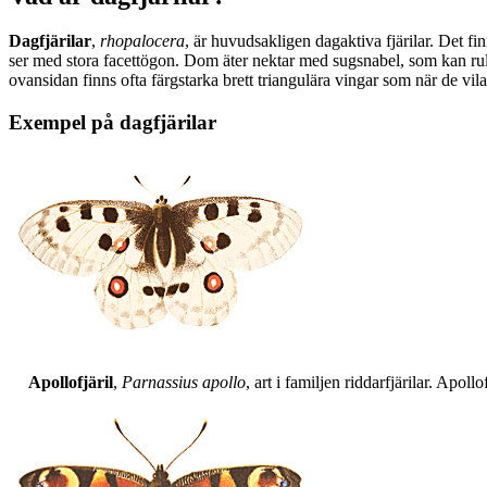
Dagfjärilar
,
rhopalocera
, är huvudsakligen dagaktiva fjärilar. Det fi
ser med stora facettögon. Dom äter nektar med sugsnabel, som kan rull
ovansidan finns ofta färgstarka brett triangulära vingar som när de vil
Exempel på dagfjärilar
Apollofjäril
,
Parnassius apollo
, art i familjen riddarfjärilar. Apol