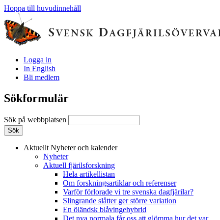
Hoppa till huvudinnehåll
Logga in
In English
Bli medlem
Sökformulär
Sök på webbplatsen
Aktuellt
Nyheter och kalender
Nyheter
Aktuell fjärilsforskning
Hela artikellistan
Om forskningsartiklar och referenser
Varför förlorade vi tre svenska dagfjärilar?
Slingrande slåtter ger större variation
En öländsk blåvingehybrid
Det nya normala får oss att glömma hur det var