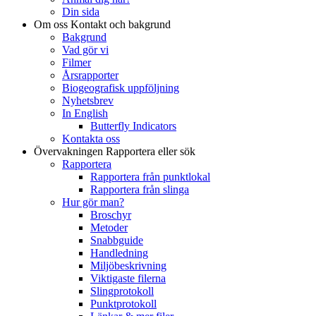
Din sida
Om oss
Kontakt och bakgrund
Bakgrund
Vad gör vi
Filmer
Årsrapporter
Biogeografisk uppföljning
Nyhetsbrev
In English
Butterfly Indicators
Kontakta oss
Övervakningen
Rapportera eller sök
Rapportera
Rapportera från punktlokal
Rapportera från slinga
Hur gör man?
Broschyr
Metoder
Snabbguide
Handledning
Miljöbeskrivning
Viktigaste filerna
Slingprotokoll
Punktprotokoll