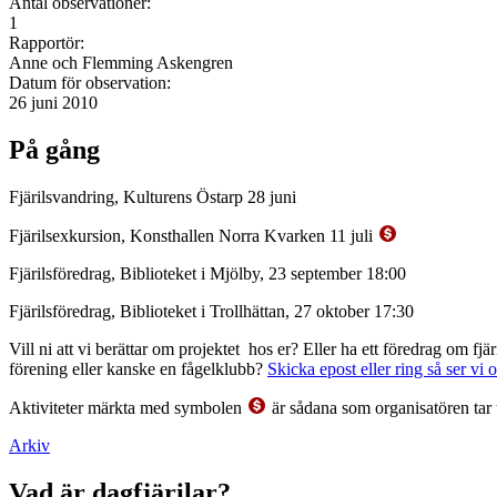
Antal observationer:
1
Rapportör:
Anne och Flemming Askengren
Datum för observation:
26 juni 2010
På gång
Fjärilsvandring, Kulturens Östarp 28 juni
Fjärilsexkursion, Konsthallen Norra Kvarken 11 juli
Fjärilsföredrag, Biblioteket i Mjölby, 23 september 18:00
Fjärilsföredrag, Biblioteket i Trollhättan, 27 oktober 17:30
Vill ni att vi berättar om projektet hos er? Eller ha ett föredrag om f
förening eller kanske en fågelklubb?
Skicka epost eller ring så ser vi 
Aktiviteter märkta med symbolen
är sådana som organisatören tar 
Arkiv
Vad är dagfjärilar?