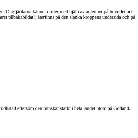
ge. Dagfjärilarna känner dofter med hjälp av antenner på huvudet och
ret tillbakabildat!) återfinns på den slanka kroppens undersida och på
är rödlistad eftersom den minskar starkt i hela landet utom på Gotland.