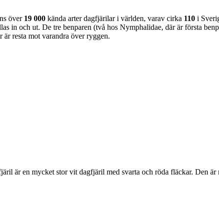
nns över
19 000
kända arter dagfjärilar i världen, varav cirka
110
i Sveri
as in och ut. De tre benparen (två hos Nymphalidae, där är första benpa
ar är resta mot varandra över ryggen.
lofjäril är en mycket stor vit dagfjäril med svarta och röda fläckar. Den 