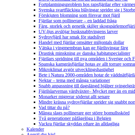
Fortplantningsproblem hos rapsfjärilar efter värmes
Svenska svartfläckiga blåvingar sprider sig i Storb
Förskjuten blomning som försvar mot fjäril
Fjärilar som pollinerare – en laddad fråga
Färg, storlek och genetik skiljer skogspärlemorfjär
UV-ljus avslöjar busksnabbvingens larver
Sydrovfjäril har smak för stadslivet
Handel med fjärilar omsätter miljontals dollar
Vätska i vingmembran kan ge fjärilsvingar färg
Drastisk minskning av danska habitatspecialister
Fjärilars spridning till nya områden i Sverige och
Spanska kamgräsfjärilar hotas av allt torrare somra
Mikroklimat avgör utvecklingshastighet
Bete i Natura 2000-områden hotar de väddnätfjäri
Nektar – tema med många variationer
Snabb anpassning till dagslängd hjälper svingelgräs
Fjärilslarvernas värdväxter– Mycket mer än en m
Monarker migrerar söderut allt senare
Mindre kräsna sydrovfjärilar sprider sig snabbt nor
Vad tittar du på?
Många slags pollinerare ger större bomullsskörd
Två generationer påfågelöga i Belgien
Vackra fjärilar skyddas oftare än alldagliga
Kalender
Anmäl dig här!