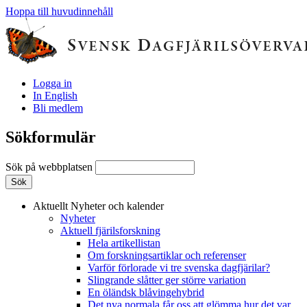
Hoppa till huvudinnehåll
Logga in
In English
Bli medlem
Sökformulär
Sök på webbplatsen
Aktuellt
Nyheter och kalender
Nyheter
Aktuell fjärilsforskning
Hela artikellistan
Om forskningsartiklar och referenser
Varför förlorade vi tre svenska dagfjärilar?
Slingrande slåtter ger större variation
En öländsk blåvingehybrid
Det nya normala får oss att glömma hur det var