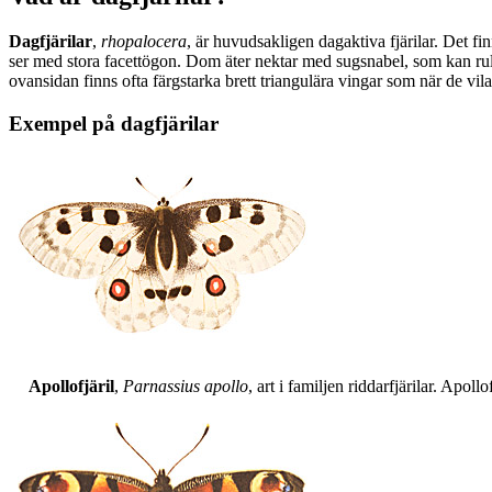
Dagfjärilar
,
rhopalocera
, är huvudsakligen dagaktiva fjärilar. Det fi
ser med stora facettögon. Dom äter nektar med sugsnabel, som kan rull
ovansidan finns ofta färgstarka brett triangulära vingar som när de vil
Exempel på dagfjärilar
Apollofjäril
,
Parnassius apollo
, art i familjen riddarfjärilar. Apol