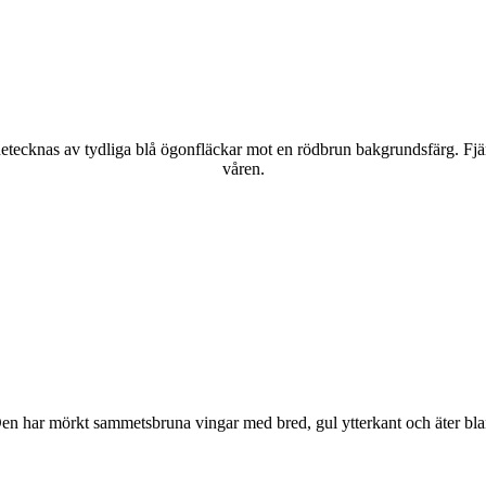
kännetecknas av tydliga blå ögonfläckar mot en rödbrun bakgrundsfärg. Fj
våren.
r. Den har mörkt sammetsbruna vingar med bred, gul ytterkant och äter bla