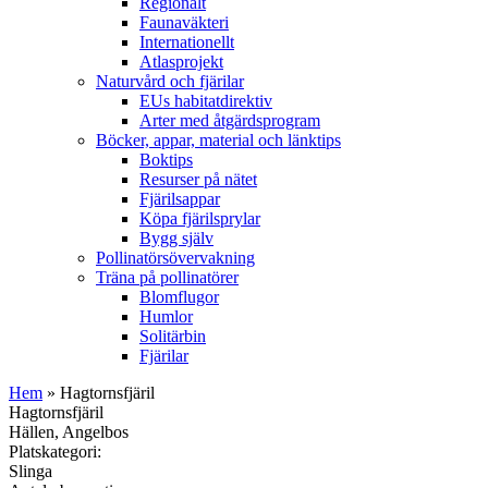
Regionalt
Faunaväkteri
Internationellt
Atlasprojekt
Naturvård och fjärilar
EUs habitatdirektiv
Arter med åtgärdsprogram
Böcker, appar, material och länktips
Boktips
Resurser på nätet
Fjärilsappar
Köpa fjärilsprylar
Bygg själv
Pollinatörsövervakning
Träna på pollinatörer
Blomflugor
Humlor
Solitärbin
Fjärilar
Hem
» Hagtornsfjäril
Hagtornsfjäril
Hällen, Angelbos
Platskategori:
Slinga