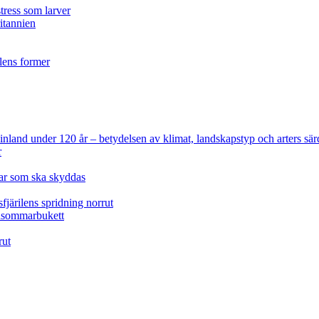
tress som larver
ritannien
ilens former
 Finland under 120 år
– betydelsen av klimat, landskapstyp och arters sär
r
lar som ska skyddas
fjärilens spridning norrut
idsommarbukett
rut