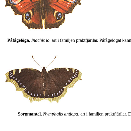
Påfågelöga
,
Inachis io
, art i familjen praktfjärilar. Påfågelögat 
Sorgmantel
,
Nymphalis antiopa
, art i familjen praktfjärila