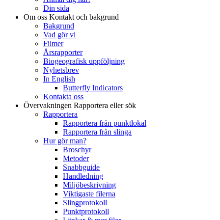
Din sida
Om oss
Kontakt och bakgrund
Bakgrund
Vad gör vi
Filmer
Årsrapporter
Biogeografisk uppföljning
Nyhetsbrev
In English
Butterfly Indicators
Kontakta oss
Övervakningen
Rapportera eller sök
Rapportera
Rapportera från punktlokal
Rapportera från slinga
Hur gör man?
Broschyr
Metoder
Snabbguide
Handledning
Miljöbeskrivning
Viktigaste filerna
Slingprotokoll
Punktprotokoll