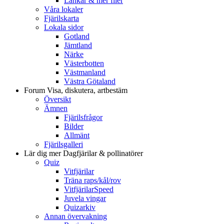
Länkar & mer filer
Våra lokaler
Fjärilskarta
Lokala sidor
Gotland
Jämtland
Närke
Västerbotten
Västmanland
Västra Götaland
Forum
Visa, diskutera, artbestäm
Översikt
Ämnen
Fjärilsfrågor
Bilder
Allmänt
Fjärilsgalleri
Lär dig mer
Dagfjärilar & pollinatörer
Quiz
Vitfjärilar
Träna raps/kål/rov
VitfjärilarSpeed
Juvela vingar
Quizarkiv
Annan övervakning