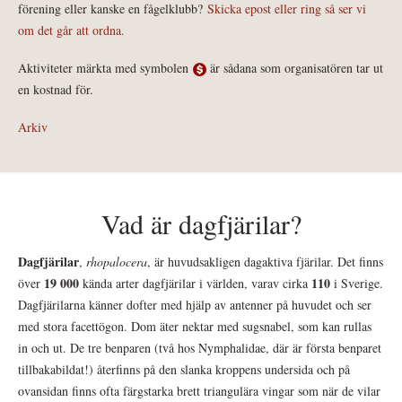
förening eller kanske en fågelklubb?
Skicka epost eller ring så ser vi
om det går att ordna.
Aktiviteter märkta med symbolen
är sådana som organisatören tar ut
en kostnad för.
Arkiv
Vad är dagfjärilar?
Dagfjärilar
,
rhopalocera
, är huvudsakligen dagaktiva fjärilar. Det finns
19 000
110
över
kända arter dagfjärilar i världen, varav cirka
i Sverige.
Dagfjärilarna känner dofter med hjälp av antenner på huvudet och ser
med stora facettögon. Dom äter nektar med sugsnabel, som kan rullas
in och ut. De tre benparen (två hos Nymphalidae, där är första benparet
tillbakabildat!) återfinns på den slanka kroppens undersida och på
ovansidan finns ofta färgstarka brett triangulära vingar som när de vilar