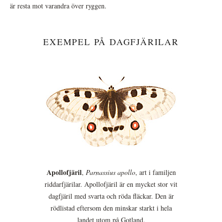
är resta mot varandra över ryggen.
EXEMPEL PÅ DAGFJÄRILAR
Apollofjäril
,
Parnassius apollo
, art i familjen
riddarfjärilar. Apollofjäril är en mycket stor vit
dagfjäril med svarta och röda fläckar. Den är
rödlistad eftersom den minskar starkt i hela
landet utom på Gotland.