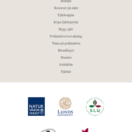
Boktips
Resurser på nätet
Fjärilsappar
Köpa fjärilsprylar
Bygg själv
Pollinatörsövervakning
Träna på pollinatörer
Blomflugor
Humlor
Solitärbin
Fjärilar