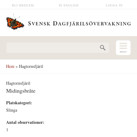
Hoppa till huvudinnehåll
BLI MEDLEM
IN ENGLISH
LOGGA IN
Sökformulär
Hem
» Hagtornsfjäril
Hagtornsfjäril
Midingsbråte
Platskategori:
Slinga
Antal observationer:
1