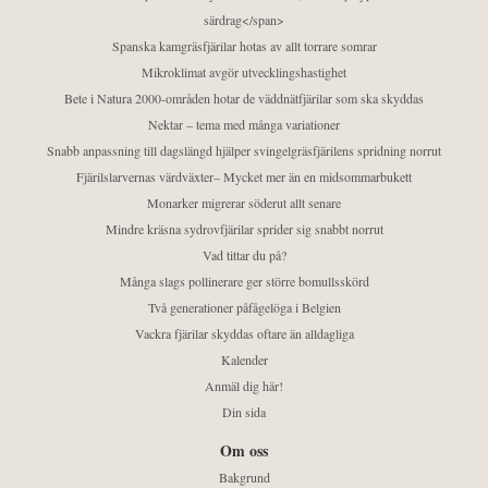
särdrag</span>
Spanska kamgräsfjärilar hotas av allt torrare somrar
Mikroklimat avgör utvecklingshastighet
Bete i Natura 2000-områden hotar de väddnätfjärilar som ska skyddas
Nektar – tema med många variationer
Snabb anpassning till dagslängd hjälper svingelgräsfjärilens spridning norrut
Fjärilslarvernas värdväxter– Mycket mer än en midsommarbukett
Monarker migrerar söderut allt senare
Mindre kräsna sydrovfjärilar sprider sig snabbt norrut
Vad tittar du på?
Många slags pollinerare ger större bomullsskörd
Två generationer påfågelöga i Belgien
Vackra fjärilar skyddas oftare än alldagliga
Kalender
Anmäl dig här!
Din sida
Om oss
Bakgrund