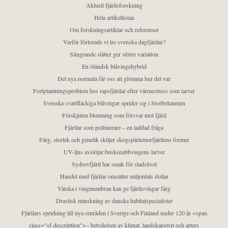
Aktuell fjärilsforskning
Hela artikellistan
Om forskningsartiklar och referenser
Varför förlorade vi tre svenska dagfjärilar?
Slingrande slåtter ger större variation
En öländsk blåvingehybrid
Det nya normala får oss att glömma hur det var
Fortplantningsproblem hos rapsfjärilar efter värmestress som larver
Svenska svartfläckiga blåvingar sprider sig i Storbritannien
Förskjuten blomning som försvar mot fjäril
Fjärilar som pollinerare – en laddad fråga
Färg, storlek och genetik skiljer skogspärlemorfjärilens former
UV-ljus avslöjar busksnabbvingens larver
Sydrovfjäril har smak för stadslivet
Handel med fjärilar omsätter miljontals dollar
Vätska i vingmembran kan ge fjärilsvingar färg
Drastisk minskning av danska habitatspecialister
Fjärilars spridning till nya områden i Sverige och Finland under 120 år <span
class="sf-description">– betydelsen av klimat, landskapstyp och arters