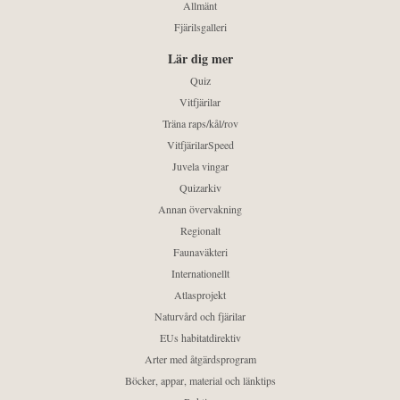
Allmänt
Fjärilsgalleri
Lär dig mer
Quiz
Vitfjärilar
Träna raps/kål/rov
VitfjärilarSpeed
Juvela vingar
Quizarkiv
Annan övervakning
Regionalt
Faunaväkteri
Internationellt
Atlasprojekt
Naturvård och fjärilar
EUs habitatdirektiv
Arter med åtgärdsprogram
Böcker, appar, material och länktips