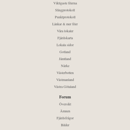
Viktigaste filerna
Slingprotokoll
Punktprotokoll
Länkar & mer filer
Våra lokaler
Fjärilskarta
Lokala sidor
Gotland
Jämtland
Närke
Västerbotten
Västmanland
Västra Götaland
Forum
Översikt
Ämnen
Fjärilsfrågor
Bilder