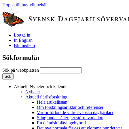
Hoppa till huvudinnehåll
Logga in
In English
Bli medlem
Sökformulär
Sök på webbplatsen
Aktuellt
Nyheter och kalender
Nyheter
Aktuell fjärilsforskning
Hela artikellistan
Om forskningsartiklar och referenser
Varför förlorade vi tre svenska dagfjärilar?
Slingrande slåtter ger större variation
En öländsk blåvingehybrid
Det nya normala får oss att glömma hur det var