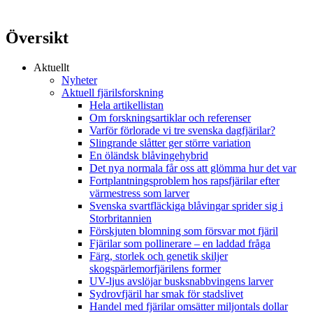
Översikt
Aktuellt
Nyheter
Aktuell fjärilsforskning
Hela artikellistan
Om forskningsartiklar och referenser
Varför förlorade vi tre svenska dagfjärilar?
Slingrande slåtter ger större variation
En öländsk blåvingehybrid
Det nya normala får oss att glömma hur det var
Fortplantningsproblem hos rapsfjärilar efter
värmestress som larver
Svenska svartfläckiga blåvingar sprider sig i
Storbritannien
Förskjuten blomning som försvar mot fjäril
Fjärilar som pollinerare – en laddad fråga
Färg, storlek och genetik skiljer
skogspärlemorfjärilens former
UV-ljus avslöjar busksnabbvingens larver
Sydrovfjäril har smak för stadslivet
Handel med fjärilar omsätter miljontals dollar