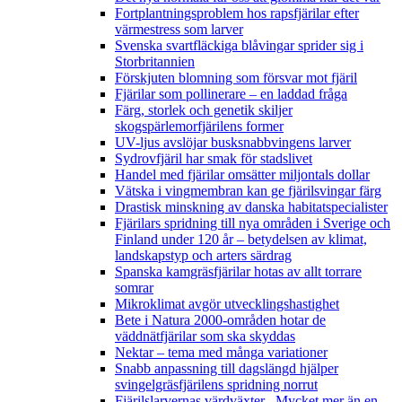
Fortplantningsproblem hos rapsfjärilar efter
värmestress som larver
Svenska svartfläckiga blåvingar sprider sig i
Storbritannien
Förskjuten blomning som försvar mot fjäril
Fjärilar som pollinerare – en laddad fråga
Färg, storlek och genetik skiljer
skogspärlemorfjärilens former
UV-ljus avslöjar busksnabbvingens larver
Sydrovfjäril har smak för stadslivet
Handel med fjärilar omsätter miljontals dollar
Vätska i vingmembran kan ge fjärilsvingar färg
Drastisk minskning av danska habitatspecialister
Fjärilars spridning till nya områden i Sverige och
Finland under 120 år
– betydelsen av klimat,
landskapstyp och arters särdrag
Spanska kamgräsfjärilar hotas av allt torrare
somrar
Mikroklimat avgör utvecklingshastighet
Bete i Natura 2000-områden hotar de
väddnätfjärilar som ska skyddas
Nektar – tema med många variationer
Snabb anpassning till dagslängd hjälper
svingelgräsfjärilens spridning norrut
Fjärilslarvernas värdväxter– Mycket mer än en