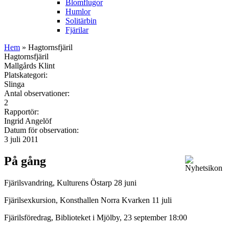
Blomflugor
Humlor
Solitärbin
Fjärilar
Hem
» Hagtornsfjäril
Hagtornsfjäril
Mallgårds Klint
Platskategori:
Slinga
Antal observationer:
2
Rapportör:
Ingrid Angelöf
Datum för observation:
3 juli 2011
På gång
Fjärilsvandring, Kulturens Östarp 28 juni
Fjärilsexkursion, Konsthallen Norra Kvarken 11 juli
Fjärilsföredrag, Biblioteket i Mjölby, 23 september 18:00