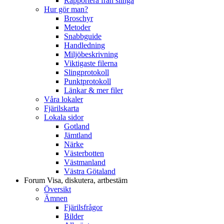
Rapportera från slinga
Hur gör man?
Broschyr
Metoder
Snabbguide
Handledning
Miljöbeskrivning
Viktigaste filerna
Slingprotokoll
Punktprotokoll
Länkar & mer filer
Våra lokaler
Fjärilskarta
Lokala sidor
Gotland
Jämtland
Närke
Västerbotten
Västmanland
Västra Götaland
Forum
Visa, diskutera, artbestäm
Översikt
Ämnen
Fjärilsfrågor
Bilder