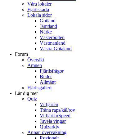
Våra lokaler
Fjärilskarta
Lokala sidor
Gotland
Jämtland
Närke
Västerbotten
Västmanland
Västra Götaland
Forum
Översikt
Ämnen
Fjärilsfrågor
Bilder
Allmänt
Fjärilsgalleri
Lär dig mer
Quiz
Vitfjärilar
Träna raps/kål/rov
VitfjärilarSpeed
Juvela vingar
Quizarkiv
Annan övervakning
Regionalt