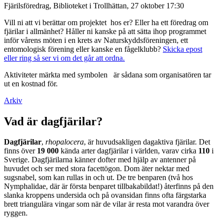
Fjärilsföredrag, Biblioteket i Trollhättan, 27 oktober 17:30
Vill ni att vi berättar om projektet hos er? Eller ha ett föredrag om
fjärilar i allmänhet? Håller ni kanske på att sätta ihop programmet
inför vårens möten i en krets av Naturskyddsföreningen, ett
entomologisk förening eller kanske en fågelklubb?
Skicka epost
eller ring så ser vi om det går att ordna.
Aktiviteter märkta med symbolen
är sådana som organisatören tar
ut en kostnad för.
Arkiv
Vad är dagfjärilar?
Dagfjärilar
,
rhopalocera
, är huvudsakligen dagaktiva fjärilar. Det
finns över
19 000
kända arter dagfjärilar i världen, varav cirka
110
i
Sverige. Dagfjärilarna känner dofter med hjälp av antenner på
huvudet och ser med stora facettögon. Dom äter nektar med
sugsnabel, som kan rullas in och ut. De tre benparen (två hos
Nymphalidae, där är första benparet tillbakabildat!) återfinns på den
slanka kroppens undersida och på ovansidan finns ofta färgstarka
brett triangulära vingar som när de vilar är resta mot varandra över
ryggen.