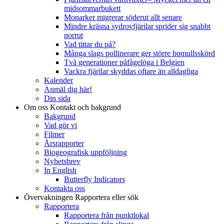
midsommarbukett
Monarker migrerar söderut allt senare
Mindre kräsna sydrovfjärilar sprider sig snabbt
norrut
Vad tittar du på?
Många slags pollinerare ger större bomullsskörd
Två generationer påfågelöga i Belgien
Vackra fjärilar skyddas oftare än alldagliga
Kalender
Anmäl dig här!
Din sida
Om oss
Kontakt och bakgrund
Bakgrund
Vad gör vi
Filmer
Årsrapporter
Biogeografisk uppföljning
Nyhetsbrev
In English
Butterfly Indicators
Kontakta oss
Övervakningen
Rapportera eller sök
Rapportera
Rapportera från punktlokal