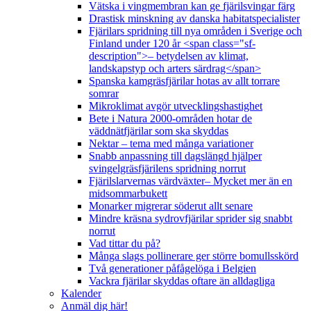
Vätska i vingmembran kan ge fjärilsvingar färg
Drastisk minskning av danska habitatspecialister
Fjärilars spridning till nya områden i Sverige och
Finland under 120 år <span class="sf-
description">– betydelsen av klimat,
landskapstyp och arters särdrag</span>
Spanska kamgräsfjärilar hotas av allt torrare
somrar
Mikroklimat avgör utvecklingshastighet
Bete i Natura 2000-områden hotar de
väddnätfjärilar som ska skyddas
Nektar – tema med många variationer
Snabb anpassning till dagslängd hjälper
svingelgräsfjärilens spridning norrut
Fjärilslarvernas värdväxter– Mycket mer än en
midsommarbukett
Monarker migrerar söderut allt senare
Mindre kräsna sydrovfjärilar sprider sig snabbt
norrut
Vad tittar du på?
Många slags pollinerare ger större bomullsskörd
Två generationer påfågelöga i Belgien
Vackra fjärilar skyddas oftare än alldagliga
Kalender
Anmäl dig här!