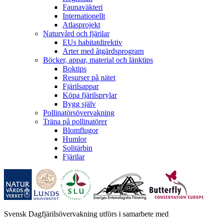
Faunaväkteri
Internationellt
Atlasprojekt
Naturvård och fjärilar
EUs habitatdirektiv
Arter med åtgärdsprogram
Böcker, appar, material och länktips
Boktips
Resurser på nätet
Fjärilsappar
Köpa fjärilsprylar
Bygg själv
Pollinatörsövervakning
Träna på pollinatörer
Blomflugor
Humlor
Solitärbin
Fjärilar
Svensk Dagfjärilsövervakning utförs i samarbete med