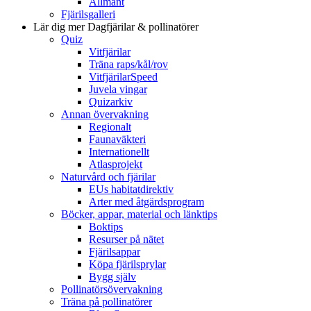
Allmänt
Fjärilsgalleri
Lär dig mer
Dagfjärilar & pollinatörer
Quiz
Vitfjärilar
Träna raps/kål/rov
VitfjärilarSpeed
Juvela vingar
Quizarkiv
Annan övervakning
Regionalt
Faunaväkteri
Internationellt
Atlasprojekt
Naturvård och fjärilar
EUs habitatdirektiv
Arter med åtgärdsprogram
Böcker, appar, material och länktips
Boktips
Resurser på nätet
Fjärilsappar
Köpa fjärilsprylar
Bygg själv
Pollinatörsövervakning
Träna på pollinatörer