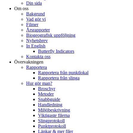
Din sida
Om oss
Bakgrund
Vad gör vi
Filmer
Årsrapporter
Biogeografisk uppföljning
Nyhetsbrev
In English
Butterfly Indicators
Kontakta oss
Övervakningen
Rapportera
Rapportera från punktlokal
Rapportera från slinga
Hur gör man?
Broschyr
Metoder
Snabbguide
Handledning
Miljöbeskrivning
Viktigaste filerna
Slingprotokoll
Punktprotokoll
Länkar & mer filer