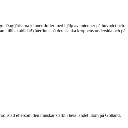
ge. Dagfjärilarna känner dofter med hjälp av antenner på huvudet och
ret tillbakabildat!) återfinns på den slanka kroppens undersida och på
är rödlistad eftersom den minskar starkt i hela landet utom på Gotland.