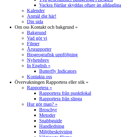
Vackra fjärilar skyddas oftare än alldagliga
Kalender
Anmäl dig här!
Din sida
Om oss
Kontakt och bakgrund
»
Bakgrund
Vad gör vi
Filmer
Årsrapporter
Biogeografisk uppföljning
Nyhetsbrev
In English
»
Butterfly Indicators
Kontakta oss
Övervakningen
Rapportera eller sök
»
Rapportera
»
Rapportera från punktlokal
Rapportera från slinga
Hur gör man?
»
Broschyr
Metoder
Snabbguide
Handledning
Miljöbeskrivning