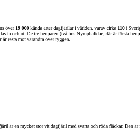
nns över
19 000
kända arter dagfjärilar i världen, varav cirka
110
i Sveri
as in och ut. De tre benparen (två hos Nymphalidae, där är första benpa
ar är resta mot varandra över ryggen.
lofjäril är en mycket stor vit dagfjäril med svarta och röda fläckar. Den 