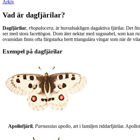
Arkiv
Vad är dagfjärilar?
Dagfjärilar
,
rhopalocera
, är huvudsakligen dagaktiva fjärilar. Det fi
ser med stora facettögon. Dom äter nektar med sugsnabel, som kan rull
ovansidan finns ofta färgstarka brett triangulära vingar som när de vil
Exempel på dagfjärilar
Apollofjäril
,
Parnassius apollo
, art i familjen riddarfjärilar. Apol