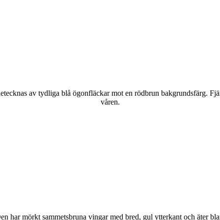
kännetecknas av tydliga blå ögonfläckar mot en rödbrun bakgrundsfärg. Fj
våren.
r. Den har mörkt sammetsbruna vingar med bred, gul ytterkant och äter bla