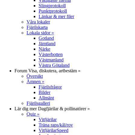
Viktigaste filerna
Slingprotokoll
Punktprotokoll
Länkar & mer filer
Våra lokaler
Fjärilskarta
Lokala sidor
»
Gotland
Jämtland
Närke
Västerbotten
Västmanland
Västra Götaland
Forum
Visa, diskutera, artbestäm
»
Översikt
Ämnen
»
Fjärilsfrågor
Bilder
Allmänt
Fjärilsgalleri
Lär dig mer
Dagfjärilar & pollinatörer
»
Quiz
»
Vitfjärilar
Träna raps/kål/rov
VitfjärilarSpeed