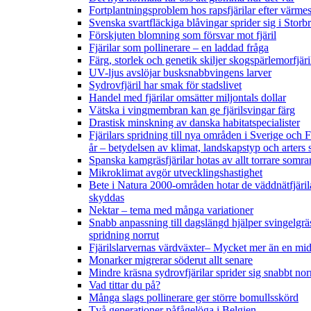
Fortplantningsproblem hos rapsfjärilar efter värmes
Svenska svartfläckiga blåvingar sprider sig i Storb
Förskjuten blomning som försvar mot fjäril
Fjärilar som pollinerare – en laddad fråga
Färg, storlek och genetik skiljer skogspärlemorfjär
UV-ljus avslöjar busksnabbvingens larver
Sydrovfjäril har smak för stadslivet
Handel med fjärilar omsätter miljontals dollar
Vätska i vingmembran kan ge fjärilsvingar färg
Drastisk minskning av danska habitatspecialister
Fjärilars spridning till nya områden i Sverige och
år
– betydelsen av klimat, landskapstyp och arters 
Spanska kamgräsfjärilar hotas av allt torrare somra
Mikroklimat avgör utvecklingshastighet
Bete i Natura 2000-områden hotar de väddnätfjäril
skyddas
Nektar – tema med många variationer
Snabb anpassning till dagslängd hjälper svingelgräs
spridning norrut
Fjärilslarvernas värdväxter– Mycket mer än en m
Monarker migrerar söderut allt senare
Mindre kräsna sydrovfjärilar sprider sig snabbt nor
Vad tittar du på?
Många slags pollinerare ger större bomullsskörd
Två generationer påfågelöga i Belgien