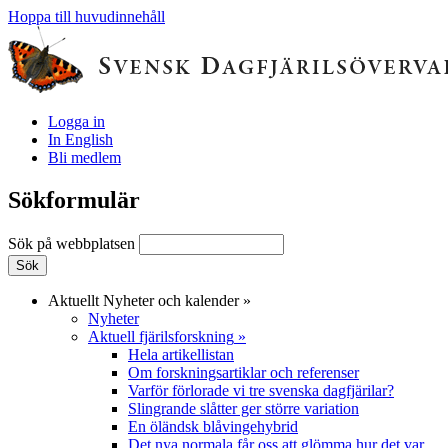
Hoppa till huvudinnehåll
Logga in
In English
Bli medlem
Sökformulär
Sök på webbplatsen
Aktuellt
Nyheter och kalender
»
Nyheter
Aktuell fjärilsforskning
»
Hela artikellistan
Om forskningsartiklar och referenser
Varför förlorade vi tre svenska dagfjärilar?
Slingrande slåtter ger större variation
En öländsk blåvingehybrid
Det nya normala får oss att glömma hur det var