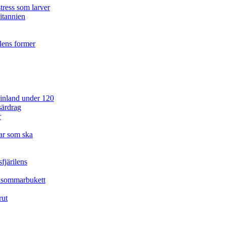
tress som larver
ritannien
ilens former
 Finland under 120
särdrag
r
ar som ska
fjärilens
idsommarbukett
rut