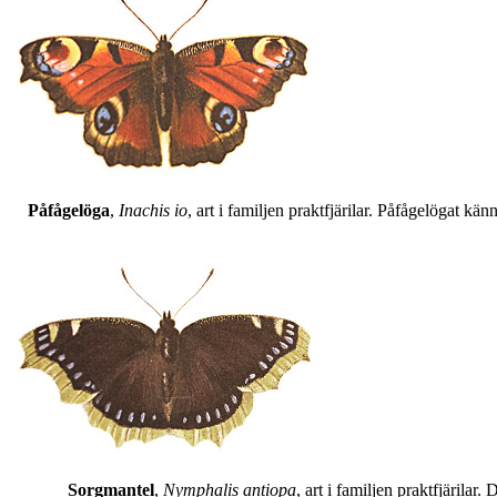
Påfågelöga
,
Inachis io
, art i familjen praktfjärilar. Påfågelögat 
Sorgmantel
,
Nymphalis antiopa
, art i familjen praktfjärila