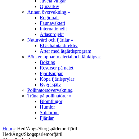
Juvela vingar
Quizarkiv
Annan övervakning
»
Regionalt
Faunaväkteri
Internationellt
Atlasprojekt
Naturvård och fjärilar
»
EUs habitatdirektiv
Arter med åtgärdsprogram
Böcker, appar, material och länktips
»
Boktips
Resurser på nätet
Fjärilsappar
Köpa fjärilsprylar
Bygg själv
Pollinatörsövervakning
Träna på pollinatörer
»
Blomflugor
Humlor
Solitärbin
Fjärilar
Hem
» Hed/Ängs/Skogspärlemorfjäril
Hed/Ängs/Skogspärlemorfjäril