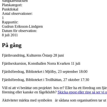
Sångkärrsbacken
Platskategori:
Punktlokal
Antal observationer:
1
Rapportör:
Gudrun Eriksson-Lindgren
Datum för observation:
8 juli 2011
På gång
Fjärilsvandring, Kulturens Östarp 28 juni
Fjärilsexkursion, Konsthallen Norra Kvarken 11 juli
Fjärilsföredrag, Biblioteket i Mjölby, 23 september 18:00
Fjärilsföredrag, Biblioteket i Trollhättan, 27 oktober 17:30
Vill ni att vi berättar om projektet hos er? Eller ha ett föredrag om f
förening eller kanske en fågelklubb?
Skicka epost eller ring så ser vi 
Aktiviteter märkta med symbolen
är sådana som organisatören tar ut 