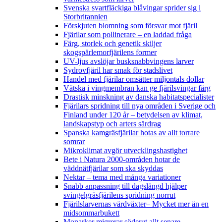
Svenska svartfläckiga blåvingar sprider sig i
Storbritannien
Förskjuten blomning som försvar mot fjäril
Fjärilar som pollinerare – en laddad fråga
Färg, storlek och genetik skiljer
skogspärlemorfjärilens former
UV-ljus avslöjar busksnabbvingens larver
Sydrovfjäril har smak för stadslivet
Handel med fjärilar omsätter miljontals dollar
Vätska i vingmembran kan ge fjärilsvingar färg
Drastisk minskning av danska habitatspecialister
Fjärilars spridning till nya områden i Sverige och
Finland under 120 år
– betydelsen av klimat,
landskapstyp och arters särdrag
Spanska kamgräsfjärilar hotas av allt torrare
somrar
Mikroklimat avgör utvecklingshastighet
Bete i Natura 2000-områden hotar de
väddnätfjärilar som ska skyddas
Nektar – tema med många variationer
Snabb anpassning till dagslängd hjälper
svingelgräsfjärilens spridning norrut
Fjärilslarvernas värdväxter– Mycket mer än en
midsommarbukett
Monarker migrerar söderut allt senare