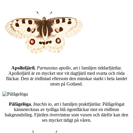
Apollofjäril
,
Parnassius apollo
, art i familjen riddarfjärilar.
Apollofjäril är en mycket stor vit dagfjäril med svarta och röda
fläckar. Den är rödlistad eftersom den minskar starkt i hela landet
utom på Gotland.
Påfågelöga
,
Inachis io
, art i familjen praktfjärilar. Påfågelögat
kännetecknas av tydliga blå ögonfläckar mot en rödbrun
bakgrundsfärg. Fjärilen övervintrar som vuxen och därför kan den
ses mycket tidigt på våren.