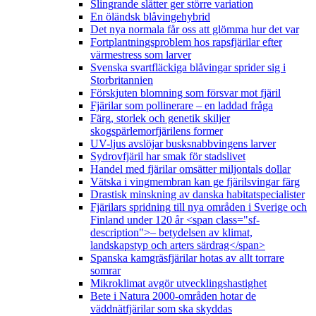
Slingrande slåtter ger större variation
En öländsk blåvingehybrid
Det nya normala får oss att glömma hur det var
Fortplantningsproblem hos rapsfjärilar efter
värmestress som larver
Svenska svartfläckiga blåvingar sprider sig i
Storbritannien
Förskjuten blomning som försvar mot fjäril
Fjärilar som pollinerare – en laddad fråga
Färg, storlek och genetik skiljer
skogspärlemorfjärilens former
UV-ljus avslöjar busksnabbvingens larver
Sydrovfjäril har smak för stadslivet
Handel med fjärilar omsätter miljontals dollar
Vätska i vingmembran kan ge fjärilsvingar färg
Drastisk minskning av danska habitatspecialister
Fjärilars spridning till nya områden i Sverige och
Finland under 120 år <span class="sf-
description">– betydelsen av klimat,
landskapstyp och arters särdrag</span>
Spanska kamgräsfjärilar hotas av allt torrare
somrar
Mikroklimat avgör utvecklingshastighet
Bete i Natura 2000-områden hotar de
väddnätfjärilar som ska skyddas