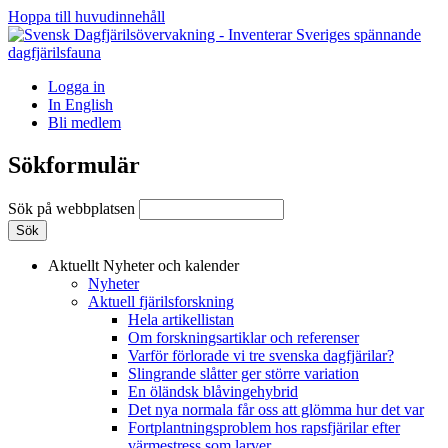
Hoppa till huvudinnehåll
Logga in
In English
Bli medlem
Sökformulär
Sök på webbplatsen
Aktuellt
Nyheter och kalender
Nyheter
Aktuell fjärilsforskning
Hela artikellistan
Om forskningsartiklar och referenser
Varför förlorade vi tre svenska dagfjärilar?
Slingrande slåtter ger större variation
En öländsk blåvingehybrid
Det nya normala får oss att glömma hur det var
Fortplantningsproblem hos rapsfjärilar efter
värmestress som larver