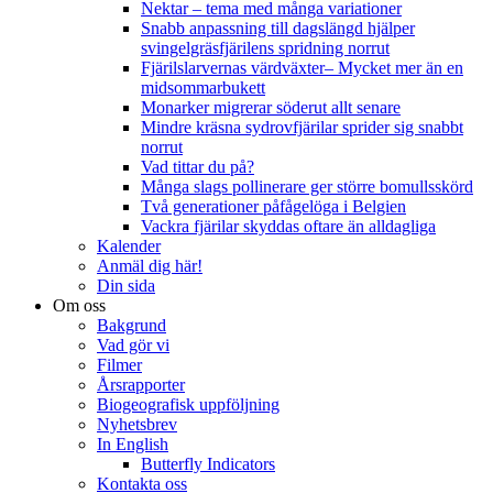
Nektar – tema med många variationer
Snabb anpassning till dagslängd hjälper
svingelgräsfjärilens spridning norrut
Fjärilslarvernas värdväxter– Mycket mer än en
midsommarbukett
Monarker migrerar söderut allt senare
Mindre kräsna sydrovfjärilar sprider sig snabbt
norrut
Vad tittar du på?
Många slags pollinerare ger större bomullsskörd
Två generationer påfågelöga i Belgien
Vackra fjärilar skyddas oftare än alldagliga
Kalender
Anmäl dig här!
Din sida
Om oss
Bakgrund
Vad gör vi
Filmer
Årsrapporter
Biogeografisk uppföljning
Nyhetsbrev
In English
Butterfly Indicators
Kontakta oss