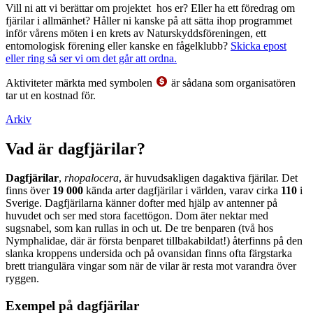
Vill ni att vi berättar om projektet hos er? Eller ha ett föredrag om
fjärilar i allmänhet? Håller ni kanske på att sätta ihop programmet
inför vårens möten i en krets av Naturskyddsföreningen, ett
entomologisk förening eller kanske en fågelklubb?
Skicka epost
eller ring så ser vi om det går att ordna.
Aktiviteter märkta med symbolen
är sådana som organisatören
tar ut en kostnad för.
Arkiv
Vad är dagfjärilar?
Dagfjärilar
,
rhopalocera
, är huvudsakligen dagaktiva fjärilar. Det
finns över
19 000
kända arter dagfjärilar i världen, varav cirka
110
i
Sverige. Dagfjärilarna känner dofter med hjälp av antenner på
huvudet och ser med stora facettögon. Dom äter nektar med
sugsnabel, som kan rullas in och ut. De tre benparen (två hos
Nymphalidae, där är första benparet tillbakabildat!) återfinns på den
slanka kroppens undersida och på ovansidan finns ofta färgstarka
brett triangulära vingar som när de vilar är resta mot varandra över
ryggen.
Exempel på dagfjärilar