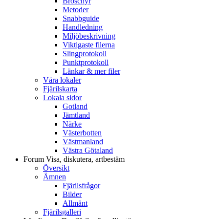
Broschyr
Metoder
Snabbguide
Handledning
Miljöbeskrivning
Viktigaste filerna
Slingprotokoll
Punktprotokoll
Länkar & mer filer
Våra lokaler
Fjärilskarta
Lokala sidor
Gotland
Jämtland
Närke
Västerbotten
Västmanland
Västra Götaland
Forum
Visa, diskutera, artbestäm
Översikt
Ämnen
Fjärilsfrågor
Bilder
Allmänt
Fjärilsgalleri