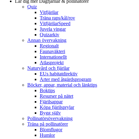
Lär dig mer
Dagfjärilar & pollinatörer
Quiz
Vitfjärilar
Träna raps/kål/rov
VitfjärilarSpeed
Juvela vingar
Quizarkiv
Annan övervakning
Regionalt
Faunaväkteri
Internationellt
Atlasprojekt
Naturvård och fjärilar
EUs habitatdirektiv
Arter med åtgärdsprogram
Böcker, appar, material och länktips
Boktips
Resurser på nätet
Fjärilsappar
Köpa fjärilsprylar
Bygg själv
Pollinatörsövervakning
Träna på pollinatörer
Blomflugor
Humlor