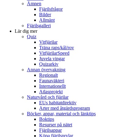
Ämnen
Fjärilsfrågor
Bilder
Allmänt
Fjärilsgalleri
Lär dig mer
Quiz
Vitfjärilar
Träna raps/kål/rov
VitfjärilarSpeed
Juvela vingar
Quizarkiv
Annan övervakning
Regionalt
Faunaväkteri
Internationellt
Atlasprojekt
Naturvård och fjärilar
EUs habitatdirektiv
Arter med åtgärdsprogram
Böcker, appar, material och länktips
Boktips
Resurser på nätet
Fjärilsappar
Köpa fjärilsprylar