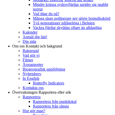
Mindre kräsna sydrovfjärilar sprider sig snabbt
norrut
Vad tittar du på?
Många slags pollinerare ger större bomullsskörd
Två generationer påfågelöga i Belgien
Vackra fjärilar skyddas oftare än alldagliga
Kalender
Anmäl dig här!
Din sida
Om oss
Kontakt och bakgrund
Bakgrund
Vad gör vi
Filmer
Årsrapporter
Biogeografisk uppföljning
Nyhetsbrev
In English
Butterfly Indicators
Kontakta oss
Övervakningen
Rapportera eller sök
Rapportera
Rapportera från punktlokal
Rapportera från slinga
Hur gör man?