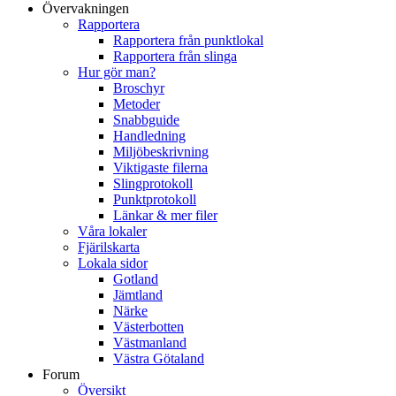
Övervakningen
Rapportera
Rapportera från punktlokal
Rapportera från slinga
Hur gör man?
Broschyr
Metoder
Snabbguide
Handledning
Miljöbeskrivning
Viktigaste filerna
Slingprotokoll
Punktprotokoll
Länkar & mer filer
Våra lokaler
Fjärilskarta
Lokala sidor
Gotland
Jämtland
Närke
Västerbotten
Västmanland
Västra Götaland
Forum
Översikt