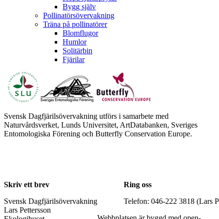
Bygg själv
Pollinatörsövervakning
Träna på pollinatörer
Blomflugor
Humlor
Solitärbin
Fjärilar
Svensk Dagfjärilsövervakning utförs i samarbete med
Naturvårdsverket, Lunds Universitet, ArtDatabanken, Sveriges
Entomologiska Förening och Butterfly Conservation Europe.
Skriv ett brev
Ring oss
Svensk Dagfjärilsövervakning
Telefon: 046-222 3818 (Lars P
Lars Pettersson
Webbplatsen är byggd med open-
Ekologihuset