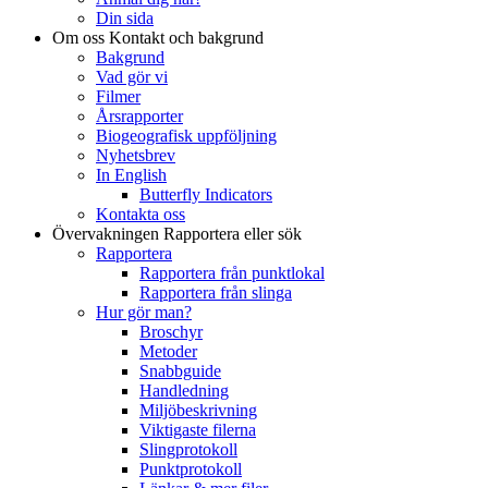
Din sida
Om oss
Kontakt och bakgrund
Bakgrund
Vad gör vi
Filmer
Årsrapporter
Biogeografisk uppföljning
Nyhetsbrev
In English
Butterfly Indicators
Kontakta oss
Övervakningen
Rapportera eller sök
Rapportera
Rapportera från punktlokal
Rapportera från slinga
Hur gör man?
Broschyr
Metoder
Snabbguide
Handledning
Miljöbeskrivning
Viktigaste filerna
Slingprotokoll
Punktprotokoll