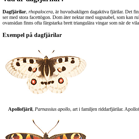
Dagfjärilar
,
rhopalocera
, är huvudsakligen dagaktiva fjärilar. Det fi
ser med stora facettögon. Dom äter nektar med sugsnabel, som kan rull
ovansidan finns ofta färgstarka brett triangulära vingar som när de vil
Exempel på dagfjärilar
Apollofjäril
,
Parnassius apollo
, art i familjen riddarfjärilar. Apol