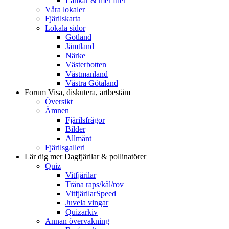
Länkar & mer filer
Våra lokaler
Fjärilskarta
Lokala sidor
Gotland
Jämtland
Närke
Västerbotten
Västmanland
Västra Götaland
Forum
Visa, diskutera, artbestäm
Översikt
Ämnen
Fjärilsfrågor
Bilder
Allmänt
Fjärilsgalleri
Lär dig mer
Dagfjärilar & pollinatörer
Quiz
Vitfjärilar
Träna raps/kål/rov
VitfjärilarSpeed
Juvela vingar
Quizarkiv
Annan övervakning