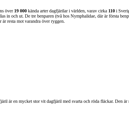
nns över
19 000
kända arter dagfjärilar i världen, varav cirka
110
i Sveri
as in och ut. De tre benparen (två hos Nymphalidae, där är första benpa
ar är resta mot varandra över ryggen.
lofjäril är en mycket stor vit dagfjäril med svarta och röda fläckar. Den 