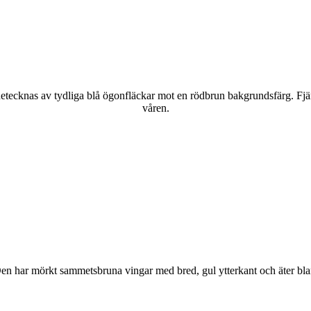
kännetecknas av tydliga blå ögonfläckar mot en rödbrun bakgrundsfärg. Fj
våren.
r. Den har mörkt sammetsbruna vingar med bred, gul ytterkant och äter bla