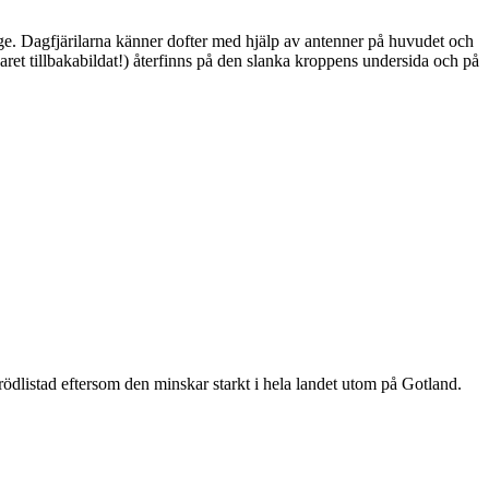
ge. Dagfjärilarna känner dofter med hjälp av antenner på huvudet och
ret tillbakabildat!) återfinns på den slanka kroppens undersida och på
är rödlistad eftersom den minskar starkt i hela landet utom på Gotland.