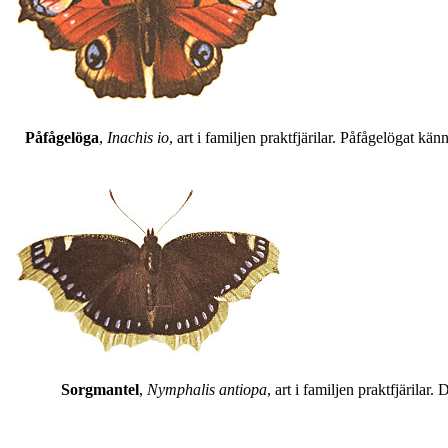
Påfågelöga
,
Inachis io
, art i familjen praktfjärilar. Påfågelögat 
Sorgmantel
,
Nymphalis antiopa
, art i familjen praktfjärila