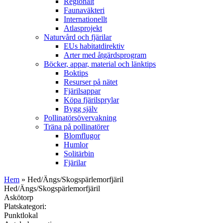
Regionalt
Faunaväkteri
Internationellt
Atlasprojekt
Naturvård och fjärilar
EUs habitatdirektiv
Arter med åtgärdsprogram
Böcker, appar, material och länktips
Boktips
Resurser på nätet
Fjärilsappar
Köpa fjärilsprylar
Bygg själv
Pollinatörsövervakning
Träna på pollinatörer
Blomflugor
Humlor
Solitärbin
Fjärilar
Hem
» Hed/Ängs/Skogspärlemorfjäril
Hed/Ängs/Skogspärlemorfjäril
Askötorp
Platskategori:
Punktlokal