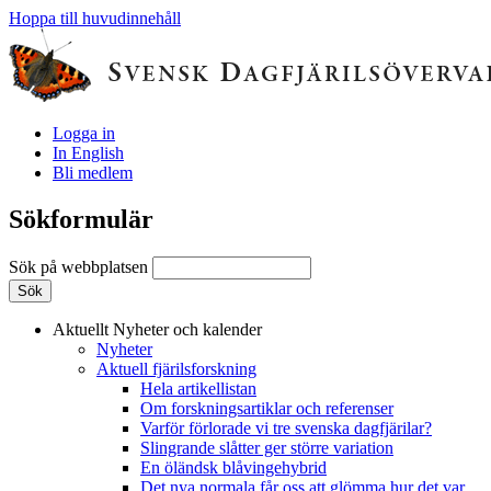
Hoppa till huvudinnehåll
Logga in
In English
Bli medlem
Sökformulär
Sök på webbplatsen
Aktuellt
Nyheter och kalender
Nyheter
Aktuell fjärilsforskning
Hela artikellistan
Om forskningsartiklar och referenser
Varför förlorade vi tre svenska dagfjärilar?
Slingrande slåtter ger större variation
En öländsk blåvingehybrid
Det nya normala får oss att glömma hur det var