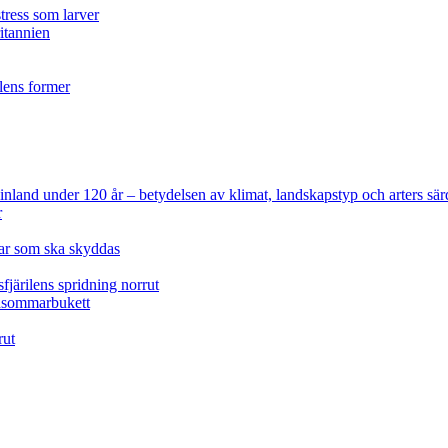
tress som larver
ritannien
ilens former
 Finland under 120 år
– betydelsen av klimat, landskapstyp och arters sär
r
lar som ska skyddas
fjärilens spridning norrut
idsommarbukett
rut