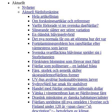
Aktuellt
Nyheter
Aktuell fjärilsforskning
Hela artikellistan
Om forskningsartiklar och referenser
Varför förlorade vi tre svenska dagfjärilar?
Slingrande slåtter ger större variation
En öländsk blåvingehybrid
Det nya normala får oss att glömma hur det var
Fortplantningsproblem hos rapsfjärilar efter
värmestress som larver
Svenska svartfläckiga blåvingar sprider sig i
Storbritannien
Förskjuten blomning som försvar mot fjäril
Fjärilar som pollinerare – en laddad fråga
Färg, storlek och genetik skiljer
skogspärlemorfjärilens former
UV-ljus avslöjar busksnabbvingens larver
Sydrovfjäril har smak för stadslivet
Handel med fjärilar omsätter miljontals dollar
Vätska i vingmembran kan ge fjärilsvingar färg
Drastisk minskning av danska habitatspecialister
Fjärilars spridning till nya områden i Sverige och
Finland under 120 år <span class="sf-
description">– betydelsen av klimat,