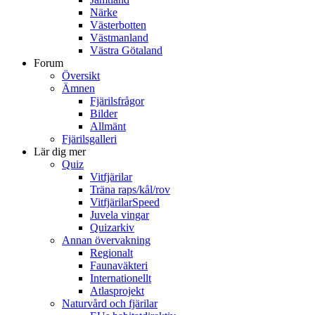
Närke
Västerbotten
Västmanland
Västra Götaland
Forum
Översikt
Ämnen
Fjärilsfrågor
Bilder
Allmänt
Fjärilsgalleri
Lär dig mer
Quiz
Vitfjärilar
Träna raps/kål/rov
VitfjärilarSpeed
Juvela vingar
Quizarkiv
Annan övervakning
Regionalt
Faunaväkteri
Internationellt
Atlasprojekt
Naturvård och fjärilar