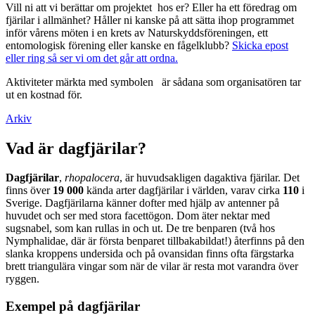
Vill ni att vi berättar om projektet hos er? Eller ha ett föredrag om
fjärilar i allmänhet? Håller ni kanske på att sätta ihop programmet
inför vårens möten i en krets av Naturskyddsföreningen, ett
entomologisk förening eller kanske en fågelklubb?
Skicka epost
eller ring så ser vi om det går att ordna.
Aktiviteter märkta med symbolen
är sådana som organisatören tar
ut en kostnad för.
Arkiv
Vad är dagfjärilar?
Dagfjärilar
,
rhopalocera
, är huvudsakligen dagaktiva fjärilar. Det
finns över
19 000
kända arter dagfjärilar i världen, varav cirka
110
i
Sverige. Dagfjärilarna känner dofter med hjälp av antenner på
huvudet och ser med stora facettögon. Dom äter nektar med
sugsnabel, som kan rullas in och ut. De tre benparen (två hos
Nymphalidae, där är första benparet tillbakabildat!) återfinns på den
slanka kroppens undersida och på ovansidan finns ofta färgstarka
brett triangulära vingar som när de vilar är resta mot varandra över
ryggen.
Exempel på dagfjärilar