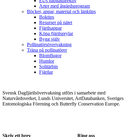
EUs habitatdirektiv
Arter med åtgärdsprogram
Böcker, appar, material och länktips
Boktips
Resurser på nätet
Fjärilsappar
Köpa fjärilsprylar
Bygg själv
Pollinatörsövervakning
Träna på pollinatörer
Blomflugor
Humlor
Solitärbin
Fjärilar
Svensk Dagfjärilsövervakning utförs i samarbete med
Naturvårdsverket, Lunds Universitet, ArtDatabanken, Sveriges
Entomologiska Förening och Butterfly Conservation Europe.
Skriv ett brev
Ring oss