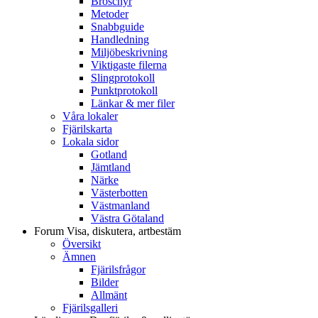
Broschyr
Metoder
Snabbguide
Handledning
Miljöbeskrivning
Viktigaste filerna
Slingprotokoll
Punktprotokoll
Länkar & mer filer
Våra lokaler
Fjärilskarta
Lokala sidor
Gotland
Jämtland
Närke
Västerbotten
Västmanland
Västra Götaland
Forum
Visa, diskutera, artbestäm
Översikt
Ämnen
Fjärilsfrågor
Bilder
Allmänt
Fjärilsgalleri