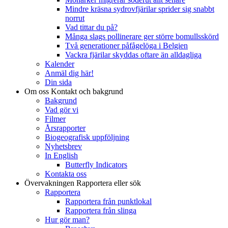
Mindre kräsna sydrovfjärilar sprider sig snabbt
norrut
Vad tittar du på?
Många slags pollinerare ger större bomullsskörd
Två generationer påfågelöga i Belgien
Vackra fjärilar skyddas oftare än alldagliga
Kalender
Anmäl dig här!
Din sida
Om oss
Kontakt och bakgrund
Bakgrund
Vad gör vi
Filmer
Årsrapporter
Biogeografisk uppföljning
Nyhetsbrev
In English
Butterfly Indicators
Kontakta oss
Övervakningen
Rapportera eller sök
Rapportera
Rapportera från punktlokal
Rapportera från slinga
Hur gör man?