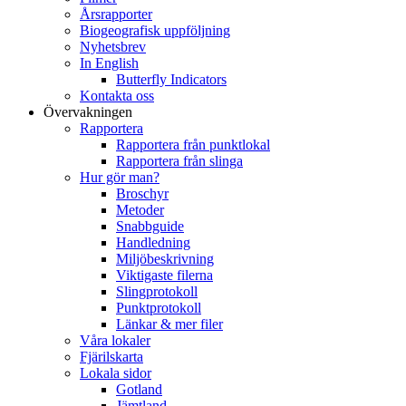
Årsrapporter
Biogeografisk uppföljning
Nyhetsbrev
In English
Butterfly Indicators
Kontakta oss
Övervakningen
Rapportera
Rapportera från punktlokal
Rapportera från slinga
Hur gör man?
Broschyr
Metoder
Snabbguide
Handledning
Miljöbeskrivning
Viktigaste filerna
Slingprotokoll
Punktprotokoll
Länkar & mer filer
Våra lokaler
Fjärilskarta
Lokala sidor
Gotland
Jämtland