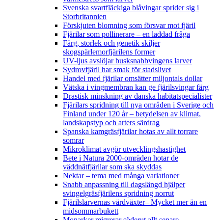
Svenska svartfläckiga blåvingar sprider sig i
Storbritannien
Förskjuten blomning som försvar mot fjäril
Fjärilar som pollinerare – en laddad fråga
Färg, storlek och genetik skiljer
skogspärlemorfjärilens former
UV-ljus avslöjar busksnabbvingens larver
Sydrovfjäril har smak för stadslivet
Handel med fjärilar omsätter miljontals dollar
Vätska i vingmembran kan ge fjärilsvingar färg
Drastisk minskning av danska habitatspecialister
Fjärilars spridning till nya områden i Sverige och
Finland under 120 år
– betydelsen av klimat,
landskapstyp och arters särdrag
Spanska kamgräsfjärilar hotas av allt torrare
somrar
Mikroklimat avgör utvecklingshastighet
Bete i Natura 2000-områden hotar de
väddnätfjärilar som ska skyddas
Nektar – tema med många variationer
Snabb anpassning till dagslängd hjälper
svingelgräsfjärilens spridning norrut
Fjärilslarvernas värdväxter– Mycket mer än en
midsommarbukett
Monarker migrerar söderut allt senare