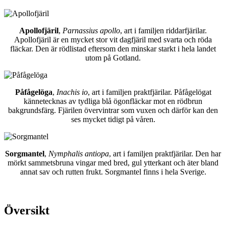
Apollofjäril
,
Parnassius apollo
, art i familjen riddarfjärilar.
Apollofjäril är en mycket stor vit dagfjäril med svarta och röda
fläckar. Den är rödlistad eftersom den minskar starkt i hela landet
utom på Gotland.
Påfågelöga
,
Inachis io
, art i familjen praktfjärilar. Påfågelögat
kännetecknas av tydliga blå ögonfläckar mot en rödbrun
bakgrundsfärg. Fjärilen övervintrar som vuxen och därför kan den
ses mycket tidigt på våren.
Sorgmantel
,
Nymphalis antiopa
, art i familjen praktfjärilar. Den har
mörkt sammetsbruna vingar med bred, gul ytterkant och äter bland
annat sav och rutten frukt. Sorgmantel finns i hela Sverige.
Översikt