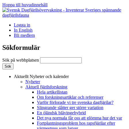
Hoppa till huvudinnehåll
Logga in
In English
Bli medlem
Sökformulär
Sök på webbplatsen
Aktuellt
Nyheter och kalender
Nyheter
Aktuell fjärilsforskning
Hela artikellistan
Om forskningsartiklar och referenser
Varför förlorade vi tre svenska dagfjärilar?
Slingrande slåtter ger större variation
En öländsk blåvingehybrid
Det nya normala får oss att glömma hur det var
Fortplantningsproblem hos rapsfjärilar efter
värmestress som larver