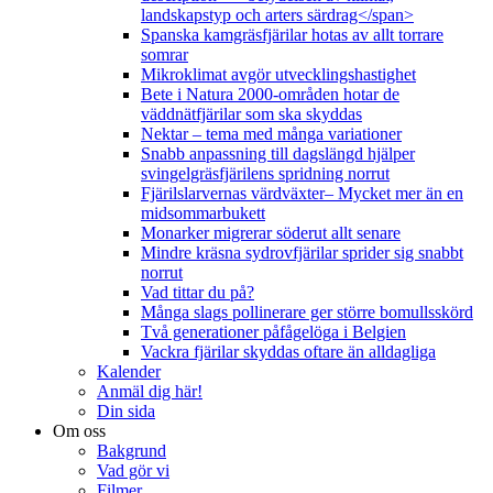
landskapstyp och arters särdrag</span>
Spanska kamgräsfjärilar hotas av allt torrare
somrar
Mikroklimat avgör utvecklingshastighet
Bete i Natura 2000-områden hotar de
väddnätfjärilar som ska skyddas
Nektar – tema med många variationer
Snabb anpassning till dagslängd hjälper
svingelgräsfjärilens spridning norrut
Fjärilslarvernas värdväxter– Mycket mer än en
midsommarbukett
Monarker migrerar söderut allt senare
Mindre kräsna sydrovfjärilar sprider sig snabbt
norrut
Vad tittar du på?
Många slags pollinerare ger större bomullsskörd
Två generationer påfågelöga i Belgien
Vackra fjärilar skyddas oftare än alldagliga
Kalender
Anmäl dig här!
Din sida
Om oss
Bakgrund
Vad gör vi
Filmer