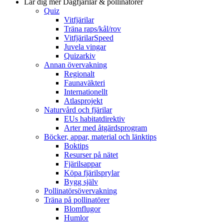
Lär dig mer
Dagfjärilar & pollinatörer
Quiz
Vitfjärilar
Träna raps/kål/rov
VitfjärilarSpeed
Juvela vingar
Quizarkiv
Annan övervakning
Regionalt
Faunaväkteri
Internationellt
Atlasprojekt
Naturvård och fjärilar
EUs habitatdirektiv
Arter med åtgärdsprogram
Böcker, appar, material och länktips
Boktips
Resurser på nätet
Fjärilsappar
Köpa fjärilsprylar
Bygg själv
Pollinatörsövervakning
Träna på pollinatörer
Blomflugor
Humlor