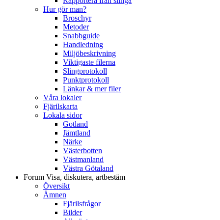
Rapportera från slinga
Hur gör man?
Broschyr
Metoder
Snabbguide
Handledning
Miljöbeskrivning
Viktigaste filerna
Slingprotokoll
Punktprotokoll
Länkar & mer filer
Våra lokaler
Fjärilskarta
Lokala sidor
Gotland
Jämtland
Närke
Västerbotten
Västmanland
Västra Götaland
Forum
Visa, diskutera, artbestäm
Översikt
Ämnen
Fjärilsfrågor
Bilder