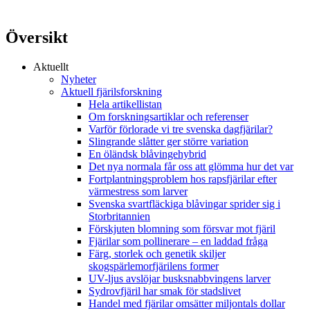
Översikt
Aktuellt
Nyheter
Aktuell fjärilsforskning
Hela artikellistan
Om forskningsartiklar och referenser
Varför förlorade vi tre svenska dagfjärilar?
Slingrande slåtter ger större variation
En öländsk blåvingehybrid
Det nya normala får oss att glömma hur det var
Fortplantningsproblem hos rapsfjärilar efter
värmestress som larver
Svenska svartfläckiga blåvingar sprider sig i
Storbritannien
Förskjuten blomning som försvar mot fjäril
Fjärilar som pollinerare – en laddad fråga
Färg, storlek och genetik skiljer
skogspärlemorfjärilens former
UV-ljus avslöjar busksnabbvingens larver
Sydrovfjäril har smak för stadslivet
Handel med fjärilar omsätter miljontals dollar