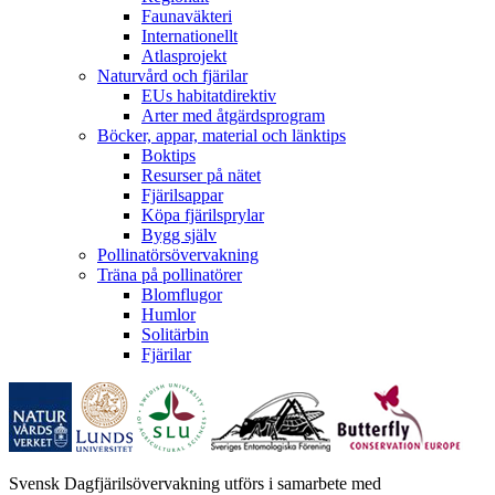
Faunaväkteri
Internationellt
Atlasprojekt
Naturvård och fjärilar
EUs habitatdirektiv
Arter med åtgärdsprogram
Böcker, appar, material och länktips
Boktips
Resurser på nätet
Fjärilsappar
Köpa fjärilsprylar
Bygg själv
Pollinatörsövervakning
Träna på pollinatörer
Blomflugor
Humlor
Solitärbin
Fjärilar
Svensk Dagfjärilsövervakning utförs i samarbete med