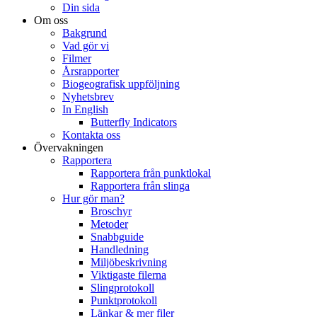
Din sida
Om oss
Bakgrund
Vad gör vi
Filmer
Årsrapporter
Biogeografisk uppföljning
Nyhetsbrev
In English
Butterfly Indicators
Kontakta oss
Övervakningen
Rapportera
Rapportera från punktlokal
Rapportera från slinga
Hur gör man?
Broschyr
Metoder
Snabbguide
Handledning
Miljöbeskrivning
Viktigaste filerna
Slingprotokoll
Punktprotokoll
Länkar & mer filer