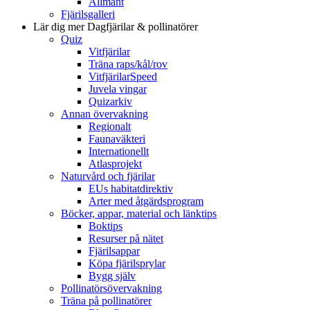
Allmänt
Fjärilsgalleri
Lär dig mer
Dagfjärilar & pollinatörer
Quiz
Vitfjärilar
Träna raps/kål/rov
VitfjärilarSpeed
Juvela vingar
Quizarkiv
Annan övervakning
Regionalt
Faunaväkteri
Internationellt
Atlasprojekt
Naturvård och fjärilar
EUs habitatdirektiv
Arter med åtgärdsprogram
Böcker, appar, material och länktips
Boktips
Resurser på nätet
Fjärilsappar
Köpa fjärilsprylar
Bygg själv
Pollinatörsövervakning
Träna på pollinatörer