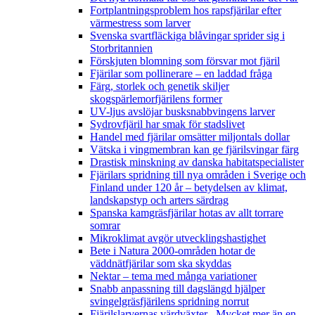
Fortplantningsproblem hos rapsfjärilar efter
värmestress som larver
Svenska svartfläckiga blåvingar sprider sig i
Storbritannien
Förskjuten blomning som försvar mot fjäril
Fjärilar som pollinerare – en laddad fråga
Färg, storlek och genetik skiljer
skogspärlemorfjärilens former
UV-ljus avslöjar busksnabbvingens larver
Sydrovfjäril har smak för stadslivet
Handel med fjärilar omsätter miljontals dollar
Vätska i vingmembran kan ge fjärilsvingar färg
Drastisk minskning av danska habitatspecialister
Fjärilars spridning till nya områden i Sverige och
Finland under 120 år
– betydelsen av klimat,
landskapstyp och arters särdrag
Spanska kamgräsfjärilar hotas av allt torrare
somrar
Mikroklimat avgör utvecklingshastighet
Bete i Natura 2000-områden hotar de
väddnätfjärilar som ska skyddas
Nektar – tema med många variationer
Snabb anpassning till dagslängd hjälper
svingelgräsfjärilens spridning norrut
Fjärilslarvernas värdväxter– Mycket mer än en