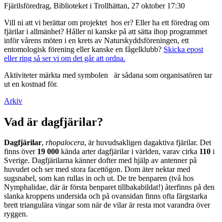
Fjärilsföredrag, Biblioteket i Trollhättan, 27 oktober 17:30
Vill ni att vi berättar om projektet hos er? Eller ha ett föredrag om
fjärilar i allmänhet? Håller ni kanske på att sätta ihop programmet
inför vårens möten i en krets av Naturskyddsföreningen, ett
entomologisk förening eller kanske en fågelklubb?
Skicka epost
eller ring så ser vi om det går att ordna.
Aktiviteter märkta med symbolen
är sådana som organisatören tar
ut en kostnad för.
Arkiv
Vad är dagfjärilar?
Dagfjärilar
,
rhopalocera
, är huvudsakligen dagaktiva fjärilar. Det
finns över
19 000
kända arter dagfjärilar i världen, varav cirka
110
i
Sverige. Dagfjärilarna känner dofter med hjälp av antenner på
huvudet och ser med stora facettögon. Dom äter nektar med
sugsnabel, som kan rullas in och ut. De tre benparen (två hos
Nymphalidae, där är första benparet tillbakabildat!) återfinns på den
slanka kroppens undersida och på ovansidan finns ofta färgstarka
brett triangulära vingar som när de vilar är resta mot varandra över
ryggen.