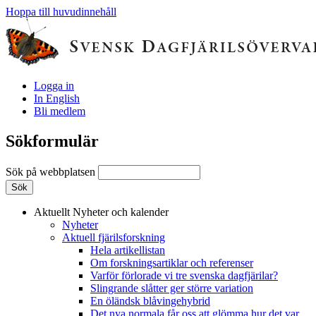
Hoppa till huvudinnehåll
Logga in
In English
Bli medlem
Sökformulär
Sök på webbplatsen
Aktuellt
Nyheter och kalender
Nyheter
Aktuell fjärilsforskning
Hela artikellistan
Om forskningsartiklar och referenser
Varför förlorade vi tre svenska dagfjärilar?
Slingrande slåtter ger större variation
En öländsk blåvingehybrid
Det nya normala får oss att glömma hur det var