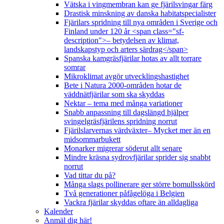
Vätska i vingmembran kan ge fjärilsvingar färg
Drastisk minskning av danska habitatspecialister
Fjärilars spridning till nya områden i Sverige och
Finland under 120 år <span class="sf-
description">– betydelsen av klimat,
landskapstyp och arters särdrag</span>
Spanska kamgräsfjärilar hotas av allt torrare
somrar
Mikroklimat avgör utvecklingshastighet
Bete i Natura 2000-områden hotar de
väddnätfjärilar som ska skyddas
Nektar – tema med många variationer
Snabb anpassning till dagslängd hjälper
svingelgräsfjärilens spridning norrut
Fjärilslarvernas värdväxter– Mycket mer än en
midsommarbukett
Monarker migrerar söderut allt senare
Mindre kräsna sydrovfjärilar sprider sig snabbt
norrut
Vad tittar du på?
Många slags pollinerare ger större bomullsskörd
Två generationer påfågelöga i Belgien
Vackra fjärilar skyddas oftare än alldagliga
Kalender
Anmäl dig här!