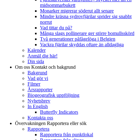
midsommarbukett
Monarker migrerar söderut allt senare
Mindre kräsna sydrovfjärilar sprider sig snabbt
norrut
Vad tittar du på?
Många slags pollinerare ger större bomullsskörd
Två generationer påfågelöga i Belgien
Vackra fjärilar skyddas oftare än alldagliga
Kalender
Anmäl dig här!
Din sida
Om oss
Kontakt och bakgrund
Bakgrund
Vad gör vi
Filmer
Årsrapporter
Biogeografisk uppföljning
Nyhetsbrev
In English
Butterfly Indicators
Kontakta oss
Övervakningen
Rapportera eller sök
Rapportera
Rapportera från punktlokal