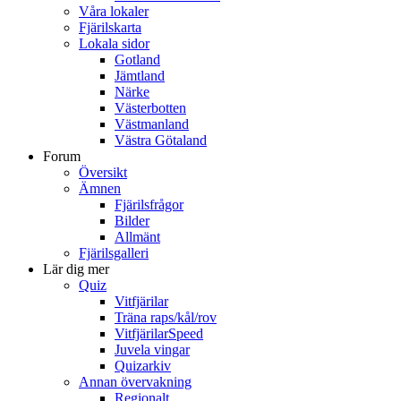
Våra lokaler
Fjärilskarta
Lokala sidor
Gotland
Jämtland
Närke
Västerbotten
Västmanland
Västra Götaland
Forum
Översikt
Ämnen
Fjärilsfrågor
Bilder
Allmänt
Fjärilsgalleri
Lär dig mer
Quiz
Vitfjärilar
Träna raps/kål/rov
VitfjärilarSpeed
Juvela vingar
Quizarkiv
Annan övervakning
Regionalt