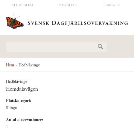
Hoppa till huvudinnehåll
BLI MEDLEM
IN ENGLISH
LOGGA IN
Sökformulär
Hem
» Hedblåvinge
Hedblåvinge
Hemdalsvägen
Platskategori:
Slinga
Antal observationer:
1