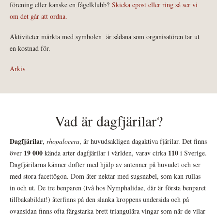
förening eller kanske en fågelklubb?
Skicka epost eller ring så ser vi
om det går att ordna.
Aktiviteter märkta med symbolen
är sådana som organisatören tar ut
en kostnad för.
Arkiv
Vad är dagfjärilar?
Dagfjärilar
,
rhopalocera
, är huvudsakligen dagaktiva fjärilar. Det finns
19 000
110
över
kända arter dagfjärilar i världen, varav cirka
i Sverige.
Dagfjärilarna känner dofter med hjälp av antenner på huvudet och ser
med stora facettögon. Dom äter nektar med sugsnabel, som kan rullas
in och ut. De tre benparen (två hos Nymphalidae, där är första benparet
tillbakabildat!) återfinns på den slanka kroppens undersida och på
ovansidan finns ofta färgstarka brett triangulära vingar som när de vilar