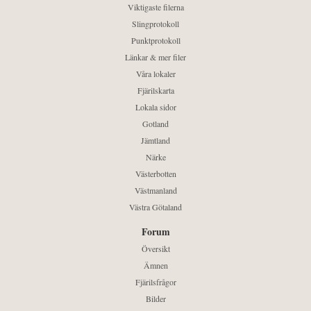
Viktigaste filerna
Slingprotokoll
Punktprotokoll
Länkar & mer filer
Våra lokaler
Fjärilskarta
Lokala sidor
Gotland
Jämtland
Närke
Västerbotten
Västmanland
Västra Götaland
Forum
Översikt
Ämnen
Fjärilsfrågor
Bilder