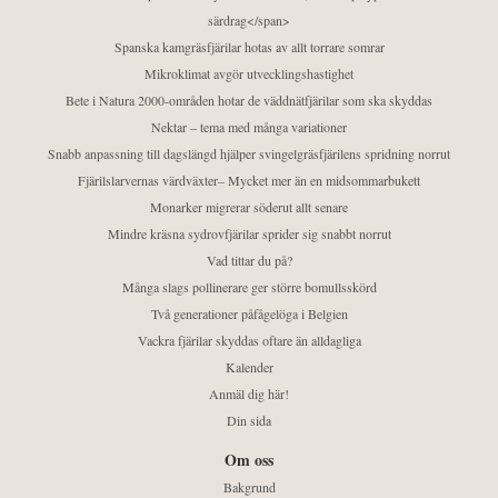
särdrag</span>
Spanska kamgräsfjärilar hotas av allt torrare somrar
Mikroklimat avgör utvecklingshastighet
Bete i Natura 2000-områden hotar de väddnätfjärilar som ska skyddas
Nektar – tema med många variationer
Snabb anpassning till dagslängd hjälper svingelgräsfjärilens spridning norrut
Fjärilslarvernas värdväxter– Mycket mer än en midsommarbukett
Monarker migrerar söderut allt senare
Mindre kräsna sydrovfjärilar sprider sig snabbt norrut
Vad tittar du på?
Många slags pollinerare ger större bomullsskörd
Två generationer påfågelöga i Belgien
Vackra fjärilar skyddas oftare än alldagliga
Kalender
Anmäl dig här!
Din sida
Om oss
Bakgrund