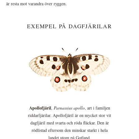
är resta mot varandra över ryggen.
EXEMPEL PÅ DAGFJÄRILAR
Apollofjäril
,
Parnassius apollo
, art i familjen
riddarfjärilar. Apollofjäril är en mycket stor vit
dagfjäril med svarta och röda fläckar. Den är
rödlistad eftersom den minskar starkt i hela
landet utom på Gotland.