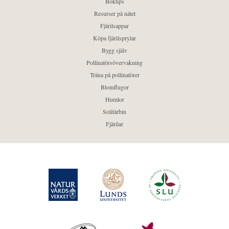
Boktips
Resurser på nätet
Fjärilsappar
Köpa fjärilsprylar
Bygg själv
Pollinatörsövervakning
Träna på pollinatörer
Blomflugor
Humlor
Solitärbin
Fjärilar