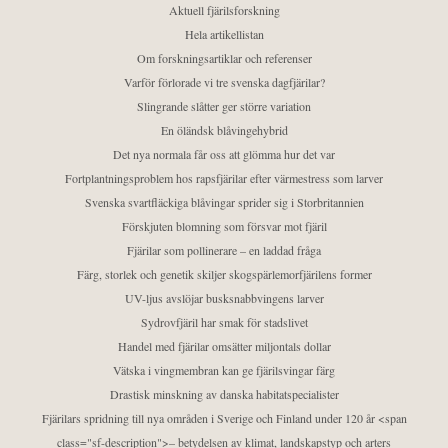
Aktuell fjärilsforskning
Hela artikellistan
Om forskningsartiklar och referenser
Varför förlorade vi tre svenska dagfjärilar?
Slingrande slåtter ger större variation
En öländsk blåvingehybrid
Det nya normala får oss att glömma hur det var
Fortplantningsproblem hos rapsfjärilar efter värmestress som larver
Svenska svartfläckiga blåvingar sprider sig i Storbritannien
Förskjuten blomning som försvar mot fjäril
Fjärilar som pollinerare – en laddad fråga
Färg, storlek och genetik skiljer skogspärlemorfjärilens former
UV-ljus avslöjar busksnabbvingens larver
Sydrovfjäril har smak för stadslivet
Handel med fjärilar omsätter miljontals dollar
Vätska i vingmembran kan ge fjärilsvingar färg
Drastisk minskning av danska habitatspecialister
Fjärilars spridning till nya områden i Sverige och Finland under 120 år <span
class="sf-description">– betydelsen av klimat, landskapstyp och arters