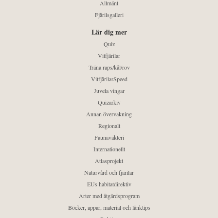
Allmänt
Fjärilsgalleri
Lär dig mer
Quiz
Vitfjärilar
Träna raps/kål/rov
VitfjärilarSpeed
Juvela vingar
Quizarkiv
Annan övervakning
Regionalt
Faunaväkteri
Internationellt
Atlasprojekt
Naturvård och fjärilar
EUs habitatdirektiv
Arter med åtgärdsprogram
Böcker, appar, material och länktips