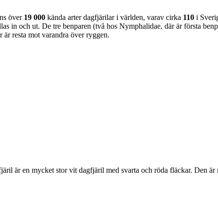
nns över
19 000
kända arter dagfjärilar i världen, varav cirka
110
i Sveri
as in och ut. De tre benparen (två hos Nymphalidae, där är första benpa
ar är resta mot varandra över ryggen.
lofjäril är en mycket stor vit dagfjäril med svarta och röda fläckar. Den 