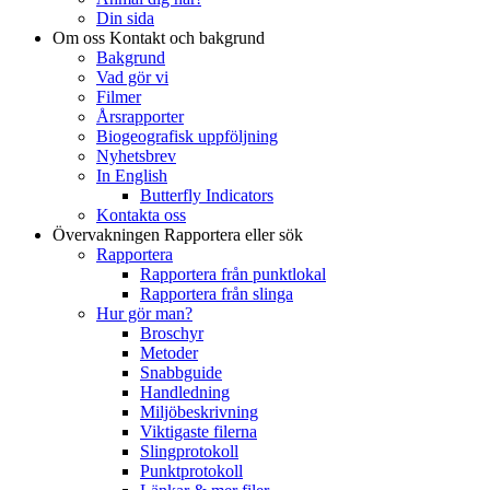
Din sida
Om oss
Kontakt och bakgrund
Bakgrund
Vad gör vi
Filmer
Årsrapporter
Biogeografisk uppföljning
Nyhetsbrev
In English
Butterfly Indicators
Kontakta oss
Övervakningen
Rapportera eller sök
Rapportera
Rapportera från punktlokal
Rapportera från slinga
Hur gör man?
Broschyr
Metoder
Snabbguide
Handledning
Miljöbeskrivning
Viktigaste filerna
Slingprotokoll
Punktprotokoll