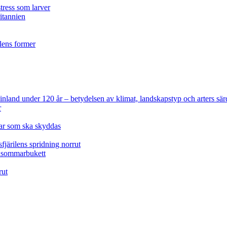
tress som larver
ritannien
ilens former
 Finland under 120 år
– betydelsen av klimat, landskapstyp och arters sär
r
lar som ska skyddas
fjärilens spridning norrut
idsommarbukett
rut