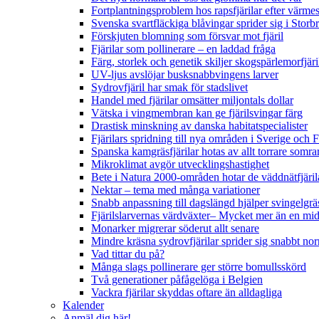
Fortplantningsproblem hos rapsfjärilar efter värmes
Svenska svartfläckiga blåvingar sprider sig i Storb
Förskjuten blomning som försvar mot fjäril
Fjärilar som pollinerare – en laddad fråga
Färg, storlek och genetik skiljer skogspärlemorfjär
UV-ljus avslöjar busksnabbvingens larver
Sydrovfjäril har smak för stadslivet
Handel med fjärilar omsätter miljontals dollar
Vätska i vingmembran kan ge fjärilsvingar färg
Drastisk minskning av danska habitatspecialister
Fjärilars spridning till nya områden i Sverige och
Spanska kamgräsfjärilar hotas av allt torrare somra
Mikroklimat avgör utvecklingshastighet
Bete i Natura 2000-områden hotar de väddnätfjäri
Nektar – tema med många variationer
Snabb anpassning till dagslängd hjälper svingelgräs
Fjärilslarvernas värdväxter– Mycket mer än en m
Monarker migrerar söderut allt senare
Mindre kräsna sydrovfjärilar sprider sig snabbt nor
Vad tittar du på?
Många slags pollinerare ger större bomullsskörd
Två generationer påfågelöga i Belgien
Vackra fjärilar skyddas oftare än alldagliga
Kalender
Anmäl dig här!