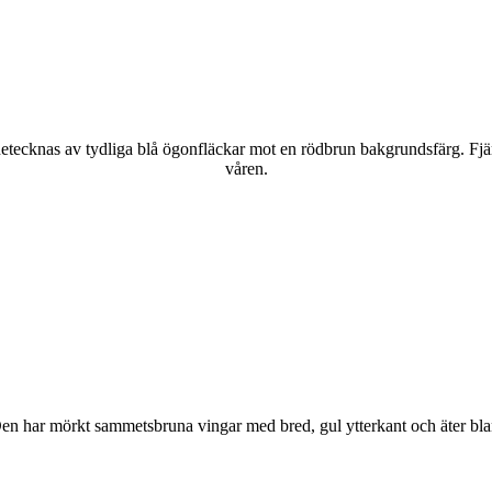
kännetecknas av tydliga blå ögonfläckar mot en rödbrun bakgrundsfärg. Fj
våren.
r. Den har mörkt sammetsbruna vingar med bred, gul ytterkant och äter bla