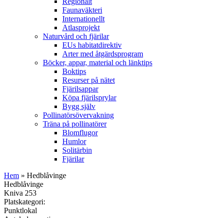
Regionalt
Faunaväkteri
Internationellt
Atlasprojekt
Naturvård och fjärilar
EUs habitatdirektiv
Arter med åtgärdsprogram
Böcker, appar, material och länktips
Boktips
Resurser på nätet
Fjärilsappar
Köpa fjärilsprylar
Bygg själv
Pollinatörsövervakning
Träna på pollinatörer
Blomflugor
Humlor
Solitärbin
Fjärilar
Hem
» Hedblåvinge
Hedblåvinge
Kniva 253
Platskategori:
Punktlokal