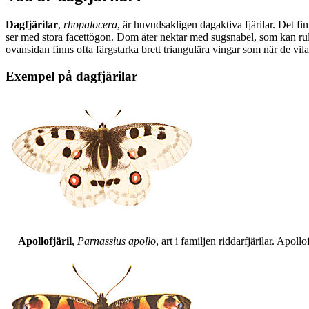
Dagfjärilar
,
rhopalocera
, är huvudsakligen dagaktiva fjärilar. Det fi
ser med stora facettögon. Dom äter nektar med sugsnabel, som kan rull
ovansidan finns ofta färgstarka brett triangulära vingar som när de vil
Exempel på dagfjärilar
Apollofjäril
,
Parnassius apollo
, art i familjen riddarfjärilar. Apol