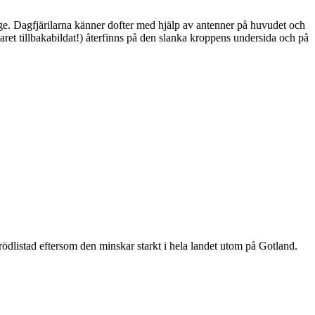
ge. Dagfjärilarna känner dofter med hjälp av antenner på huvudet och
ret tillbakabildat!) återfinns på den slanka kroppens undersida och på
är rödlistad eftersom den minskar starkt i hela landet utom på Gotland.