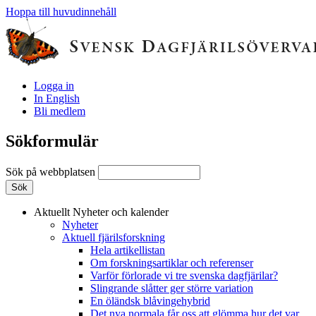
Hoppa till huvudinnehåll
Logga in
In English
Bli medlem
Sökformulär
Sök på webbplatsen
Aktuellt
Nyheter och kalender
Nyheter
Aktuell fjärilsforskning
Hela artikellistan
Om forskningsartiklar och referenser
Varför förlorade vi tre svenska dagfjärilar?
Slingrande slåtter ger större variation
En öländsk blåvingehybrid
Det nya normala får oss att glömma hur det var