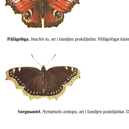
Påfågelöga
,
Inachis io
, art i familjen praktfjärilar. Påfågelögat 
Sorgmantel
,
Nymphalis antiopa
, art i familjen praktfjärila