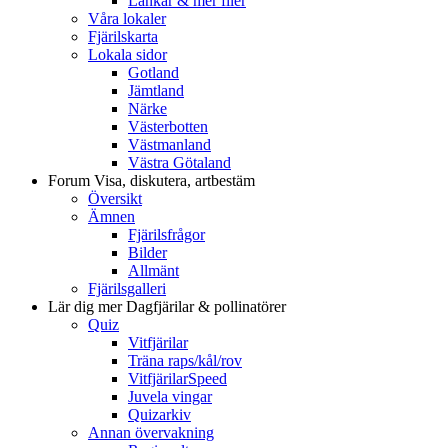
Länkar & mer filer
Våra lokaler
Fjärilskarta
Lokala sidor
Gotland
Jämtland
Närke
Västerbotten
Västmanland
Västra Götaland
Forum
Visa, diskutera, artbestäm
Översikt
Ämnen
Fjärilsfrågor
Bilder
Allmänt
Fjärilsgalleri
Lär dig mer
Dagfjärilar & pollinatörer
Quiz
Vitfjärilar
Träna raps/kål/rov
VitfjärilarSpeed
Juvela vingar
Quizarkiv
Annan övervakning