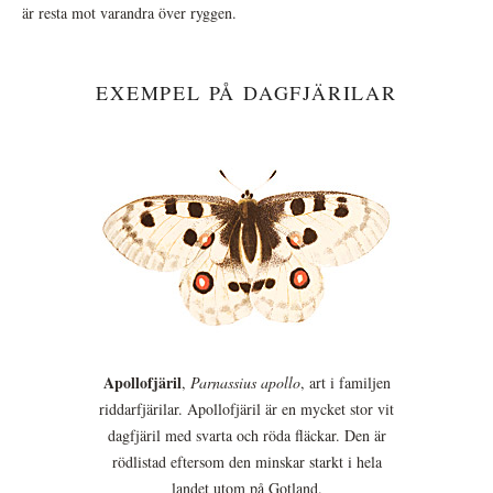
är resta mot varandra över ryggen.
EXEMPEL PÅ DAGFJÄRILAR
Apollofjäril
,
Parnassius apollo
, art i familjen
riddarfjärilar. Apollofjäril är en mycket stor vit
dagfjäril med svarta och röda fläckar. Den är
rödlistad eftersom den minskar starkt i hela
landet utom på Gotland.