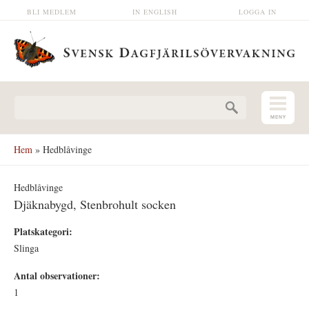
Hoppa till huvudinnehåll
BLI MEDLEM
IN ENGLISH
LOGGA IN
Sökformulär
Hem
» Hedblåvinge
Hedblåvinge
Djäknabygd, Stenbrohult socken
Platskategori:
Slinga
Antal observationer:
1