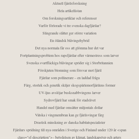
Aktuell fjärilsforskning
Hela artikellistan
Om forskningsartiklar och referenser
Varför förlorade vi tre svenska dagfjärilar?
Slingrande slåtter ger större variation
En öländsk blåvingehybrid
Det nya normala får oss att glömma hur det var
Fortplantningsproblem hos rapsfjärilar efter värmestress som larver
Svenska svartfläckiga blåvingar sprider sig i Storbritannien
Förskjuten blomning som försvar mot fjäril
Fjärilar som pollinerare – en laddad fråga
Färg, storlek och genetik skiljer skogspärlemorfjärilens former
UV-ljus avslöjar busksnabbvingens larver
Sydrovfjäril har smak för stadslivet
Handel med fjärilar omsätter miljontals dollar
Vätska i vingmembran kan ge fjärilsvingar färg
Drastisk minskning av danska habitatspecialister
Fjärilars spridning till nya områden i Sverige och Finland under 120 år <span
class="sf-description">– betydelsen av klimat, landskapstyp och arters