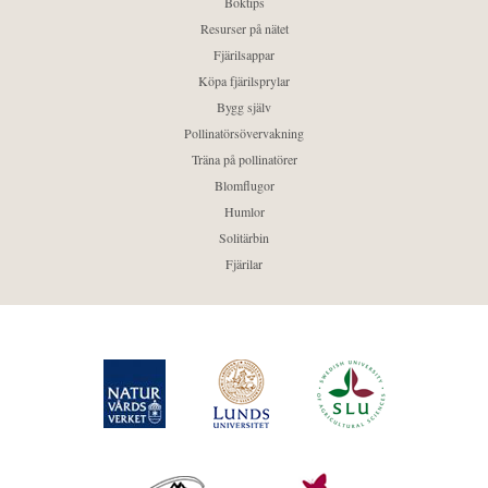
Boktips
Resurser på nätet
Fjärilsappar
Köpa fjärilsprylar
Bygg själv
Pollinatörsövervakning
Träna på pollinatörer
Blomflugor
Humlor
Solitärbin
Fjärilar