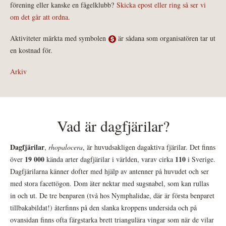
förening eller kanske en fågelklubb?
Skicka epost eller ring så ser vi
om det går att ordna.
Aktiviteter märkta med symbolen
är sådana som organisatören tar ut
en kostnad för.
Arkiv
Vad är dagfjärilar?
Dagfjärilar
,
rhopalocera
, är huvudsakligen dagaktiva fjärilar. Det finns
19 000
110
över
kända arter dagfjärilar i världen, varav cirka
i Sverige.
Dagfjärilarna känner dofter med hjälp av antenner på huvudet och ser
med stora facettögon. Dom äter nektar med sugsnabel, som kan rullas
in och ut. De tre benparen (två hos Nymphalidae, där är första benparet
tillbakabildat!) återfinns på den slanka kroppens undersida och på
ovansidan finns ofta färgstarka brett triangulära vingar som när de vilar