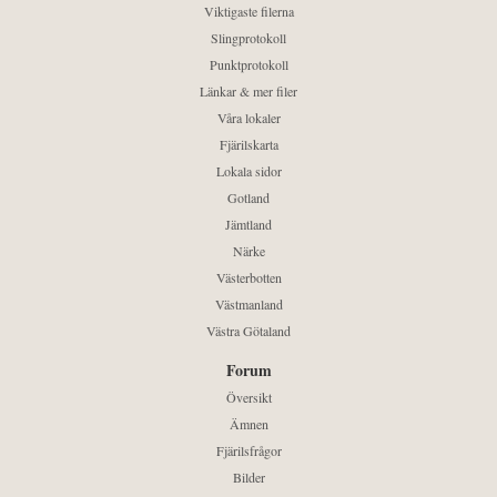
Viktigaste filerna
Slingprotokoll
Punktprotokoll
Länkar & mer filer
Våra lokaler
Fjärilskarta
Lokala sidor
Gotland
Jämtland
Närke
Västerbotten
Västmanland
Västra Götaland
Forum
Översikt
Ämnen
Fjärilsfrågor
Bilder