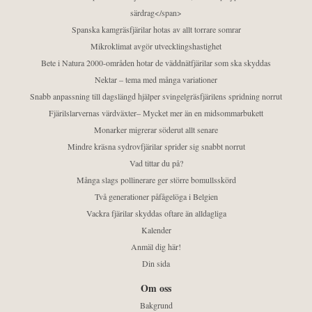
särdrag</span>
Spanska kamgräsfjärilar hotas av allt torrare somrar
Mikroklimat avgör utvecklingshastighet
Bete i Natura 2000-områden hotar de väddnätfjärilar som ska skyddas
Nektar – tema med många variationer
Snabb anpassning till dagslängd hjälper svingelgräsfjärilens spridning norrut
Fjärilslarvernas värdväxter– Mycket mer än en midsommarbukett
Monarker migrerar söderut allt senare
Mindre kräsna sydrovfjärilar sprider sig snabbt norrut
Vad tittar du på?
Många slags pollinerare ger större bomullsskörd
Två generationer påfågelöga i Belgien
Vackra fjärilar skyddas oftare än alldagliga
Kalender
Anmäl dig här!
Din sida
Om oss
Bakgrund