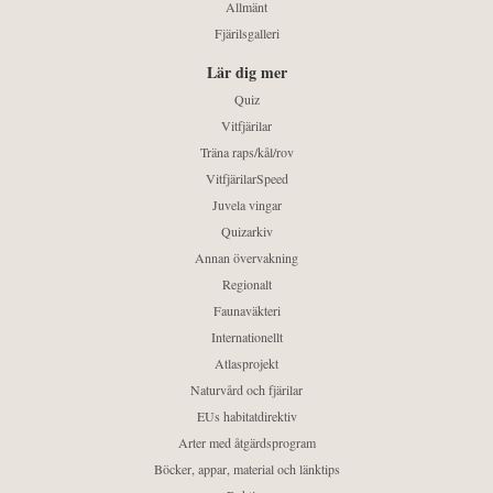
Allmänt
Fjärilsgalleri
Lär dig mer
Quiz
Vitfjärilar
Träna raps/kål/rov
VitfjärilarSpeed
Juvela vingar
Quizarkiv
Annan övervakning
Regionalt
Faunaväkteri
Internationellt
Atlasprojekt
Naturvård och fjärilar
EUs habitatdirektiv
Arter med åtgärdsprogram
Böcker, appar, material och länktips