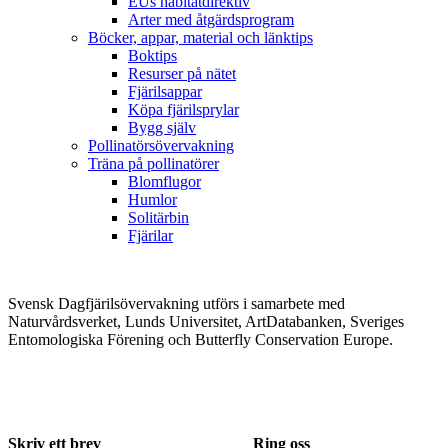
EUs habitatdirektiv
Arter med åtgärdsprogram
Böcker, appar, material och länktips
Boktips
Resurser på nätet
Fjärilsappar
Köpa fjärilsprylar
Bygg själv
Pollinatörsövervakning
Träna på pollinatörer
Blomflugor
Humlor
Solitärbin
Fjärilar
Svensk Dagfjärilsövervakning utförs i samarbete med
Naturvårdsverket, Lunds Universitet, ArtDatabanken, Sveriges
Entomologiska Förening och Butterfly Conservation Europe.
Skriv ett brev
Ring oss