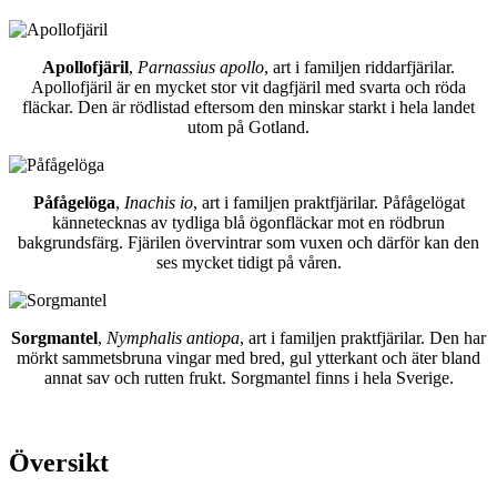
Apollofjäril
,
Parnassius apollo
, art i familjen riddarfjärilar.
Apollofjäril är en mycket stor vit dagfjäril med svarta och röda
fläckar. Den är rödlistad eftersom den minskar starkt i hela landet
utom på Gotland.
Påfågelöga
,
Inachis io
, art i familjen praktfjärilar. Påfågelögat
kännetecknas av tydliga blå ögonfläckar mot en rödbrun
bakgrundsfärg. Fjärilen övervintrar som vuxen och därför kan den
ses mycket tidigt på våren.
Sorgmantel
,
Nymphalis antiopa
, art i familjen praktfjärilar. Den har
mörkt sammetsbruna vingar med bred, gul ytterkant och äter bland
annat sav och rutten frukt. Sorgmantel finns i hela Sverige.
Översikt