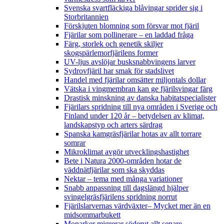
Svenska svartfläckiga blåvingar sprider sig i
Storbritannien
Förskjuten blomning som försvar mot fjäril
Fjärilar som pollinerare – en laddad fråga
Färg, storlek och genetik skiljer
skogspärlemorfjärilens former
UV-ljus avslöjar busksnabbvingens larver
Sydrovfjäril har smak för stadslivet
Handel med fjärilar omsätter miljontals dollar
Vätska i vingmembran kan ge fjärilsvingar färg
Drastisk minskning av danska habitatspecialister
Fjärilars spridning till nya områden i Sverige och
Finland under 120 år
– betydelsen av klimat,
landskapstyp och arters särdrag
Spanska kamgräsfjärilar hotas av allt torrare
somrar
Mikroklimat avgör utvecklingshastighet
Bete i Natura 2000-områden hotar de
väddnätfjärilar som ska skyddas
Nektar – tema med många variationer
Snabb anpassning till dagslängd hjälper
svingelgräsfjärilens spridning norrut
Fjärilslarvernas värdväxter– Mycket mer än en
midsommarbukett
Monarker migrerar söderut allt senare