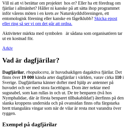
Vill ni att vi berättar om projektet hos er? Eller ha ett föredrag om
fjärilar i allmänhet? Håller ni kanske på att sätta ihop programmet
inför vårens möten i en krets av Naturskyddsföreningen, ett
entomologisk förening eller kanske en fågelklubb?
Skicka epost
eller ring så ser vi om det går att ordna.
Aktiviteter märkta med symbolen
är sådana som organisatören tar
ut en kostnad för.
Arkiv
Vad är dagfjärilar?
Dagfjärilar
,
rhopalocera
, är huvudsakligen dagaktiva fjärilar. Det
finns över
19 000
kända arter dagfjärilar i världen, varav cirka
110
i
Sverige. Dagfjärilarna känner dofter med hjälp av antenner på
huvudet och ser med stora facettögon. Dom äter nektar med
sugsnabel, som kan rullas in och ut. De tre benparen (två hos
Nymphalidae, där är första benparet tillbakabildat!) återfinns på den
slanka kroppens undersida och på ovansidan finns ofta färgstarka
brett triangulära vingar som när de vilar är resta mot varandra över
ryggen.
Exempel på dagfjärilar