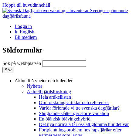
Hoppa till huvudinnehåll
Logga in
In English
Bli medlem
Sökformulär
Sök på webbplatsen
Aktuellt
Nyheter och kalender
Nyheter
Aktuell fjärilsforskning
Hela artikellistan
Om forskningsartiklar och referenser
Varför förlorade vi tre svenska dagfjärilar?
Slingrande slåtter ger större variation
En öländsk blåvingehybrid
Det nya normala får oss att glömma hur det var
Fortplantningsproblem hos rapsfjärilar efter
värmestress som larver