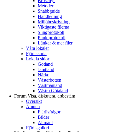
Broschyr
Metoder
Snabbguide
Handledning
Miljöbeskrivning
Viktigaste filerna
Slingprotokoll
Punktprotokoll
Länkar & mer filer
Våra lokaler
Fjärilskarta
Lokala sidor
Gotland
Jämtland
Närke
Västerbotten
Västmanland
Västra Götaland
Forum
Visa, diskutera, artbestäm
Översikt
Ämnen
Fjärilsfrågor
Bilder
Allmänt
Fjärilsgalleri