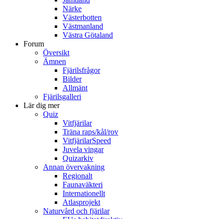
Närke
Västerbotten
Västmanland
Västra Götaland
Forum
Översikt
Ämnen
Fjärilsfrågor
Bilder
Allmänt
Fjärilsgalleri
Lär dig mer
Quiz
Vitfjärilar
Träna raps/kål/rov
VitfjärilarSpeed
Juvela vingar
Quizarkiv
Annan övervakning
Regionalt
Faunaväkteri
Internationellt
Atlasprojekt
Naturvård och fjärilar