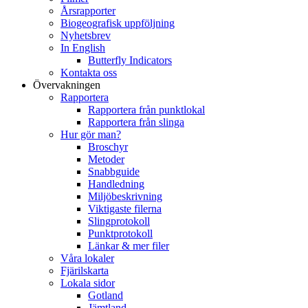
Årsrapporter
Biogeografisk uppföljning
Nyhetsbrev
In English
Butterfly Indicators
Kontakta oss
Övervakningen
Rapportera
Rapportera från punktlokal
Rapportera från slinga
Hur gör man?
Broschyr
Metoder
Snabbguide
Handledning
Miljöbeskrivning
Viktigaste filerna
Slingprotokoll
Punktprotokoll
Länkar & mer filer
Våra lokaler
Fjärilskarta
Lokala sidor
Gotland
Jämtland