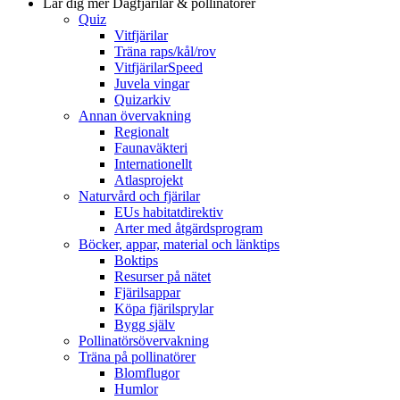
Lär dig mer
Dagfjärilar & pollinatörer
Quiz
Vitfjärilar
Träna raps/kål/rov
VitfjärilarSpeed
Juvela vingar
Quizarkiv
Annan övervakning
Regionalt
Faunaväkteri
Internationellt
Atlasprojekt
Naturvård och fjärilar
EUs habitatdirektiv
Arter med åtgärdsprogram
Böcker, appar, material och länktips
Boktips
Resurser på nätet
Fjärilsappar
Köpa fjärilsprylar
Bygg själv
Pollinatörsövervakning
Träna på pollinatörer
Blomflugor
Humlor