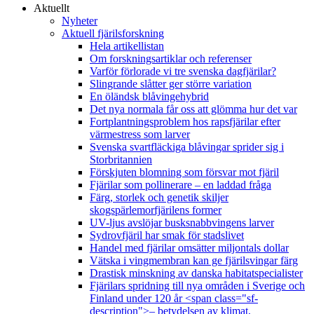
Aktuellt
Nyheter
Aktuell fjärilsforskning
Hela artikellistan
Om forskningsartiklar och referenser
Varför förlorade vi tre svenska dagfjärilar?
Slingrande slåtter ger större variation
En öländsk blåvingehybrid
Det nya normala får oss att glömma hur det var
Fortplantningsproblem hos rapsfjärilar efter
värmestress som larver
Svenska svartfläckiga blåvingar sprider sig i
Storbritannien
Förskjuten blomning som försvar mot fjäril
Fjärilar som pollinerare – en laddad fråga
Färg, storlek och genetik skiljer
skogspärlemorfjärilens former
UV-ljus avslöjar busksnabbvingens larver
Sydrovfjäril har smak för stadslivet
Handel med fjärilar omsätter miljontals dollar
Vätska i vingmembran kan ge fjärilsvingar färg
Drastisk minskning av danska habitatspecialister
Fjärilars spridning till nya områden i Sverige och
Finland under 120 år <span class="sf-
description">– betydelsen av klimat,