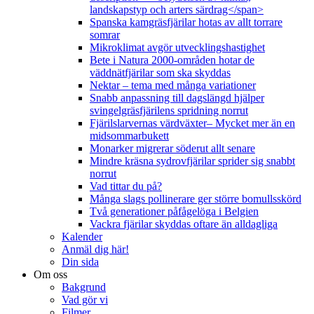
landskapstyp och arters särdrag</span>
Spanska kamgräsfjärilar hotas av allt torrare
somrar
Mikroklimat avgör utvecklingshastighet
Bete i Natura 2000-områden hotar de
väddnätfjärilar som ska skyddas
Nektar – tema med många variationer
Snabb anpassning till dagslängd hjälper
svingelgräsfjärilens spridning norrut
Fjärilslarvernas värdväxter– Mycket mer än en
midsommarbukett
Monarker migrerar söderut allt senare
Mindre kräsna sydrovfjärilar sprider sig snabbt
norrut
Vad tittar du på?
Många slags pollinerare ger större bomullsskörd
Två generationer påfågelöga i Belgien
Vackra fjärilar skyddas oftare än alldagliga
Kalender
Anmäl dig här!
Din sida
Om oss
Bakgrund
Vad gör vi
Filmer