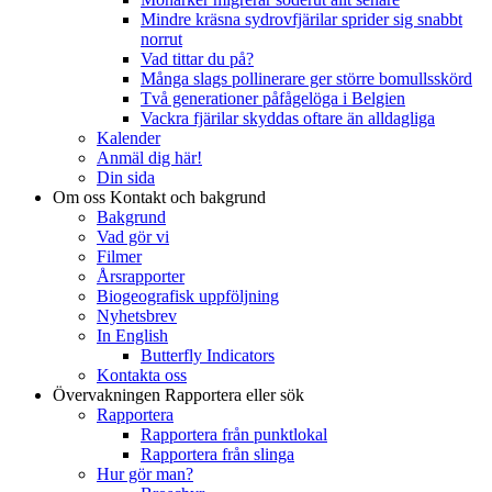
Mindre kräsna sydrovfjärilar sprider sig snabbt
norrut
Vad tittar du på?
Många slags pollinerare ger större bomullsskörd
Två generationer påfågelöga i Belgien
Vackra fjärilar skyddas oftare än alldagliga
Kalender
Anmäl dig här!
Din sida
Om oss
Kontakt och bakgrund
Bakgrund
Vad gör vi
Filmer
Årsrapporter
Biogeografisk uppföljning
Nyhetsbrev
In English
Butterfly Indicators
Kontakta oss
Övervakningen
Rapportera eller sök
Rapportera
Rapportera från punktlokal
Rapportera från slinga
Hur gör man?