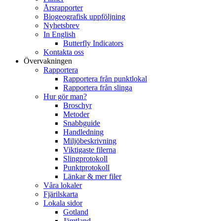
Årsrapporter
Biogeografisk uppföljning
Nyhetsbrev
In English
Butterfly Indicators
Kontakta oss
Övervakningen
Rapportera
Rapportera från punktlokal
Rapportera från slinga
Hur gör man?
Broschyr
Metoder
Snabbguide
Handledning
Miljöbeskrivning
Viktigaste filerna
Slingprotokoll
Punktprotokoll
Länkar & mer filer
Våra lokaler
Fjärilskarta
Lokala sidor
Gotland
Jämtland