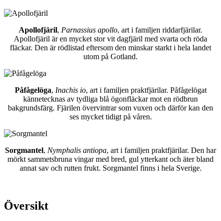
Apollofjäril
,
Parnassius apollo
, art i familjen riddarfjärilar.
Apollofjäril är en mycket stor vit dagfjäril med svarta och röda
fläckar. Den är rödlistad eftersom den minskar starkt i hela landet
utom på Gotland.
Påfågelöga
,
Inachis io
, art i familjen praktfjärilar. Påfågelögat
kännetecknas av tydliga blå ögonfläckar mot en rödbrun
bakgrundsfärg. Fjärilen övervintrar som vuxen och därför kan den
ses mycket tidigt på våren.
Sorgmantel
,
Nymphalis antiopa
, art i familjen praktfjärilar. Den har
mörkt sammetsbruna vingar med bred, gul ytterkant och äter bland
annat sav och rutten frukt. Sorgmantel finns i hela Sverige.
Översikt