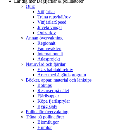
Lär dig mer
Dagfjärilar & pollinatörer
Quiz
Vitfjärilar
Träna raps/kål/rov
VitfjärilarSpeed
Juvela vingar
Quizarkiv
Annan övervakning
Regionalt
Faunaväkteri
Internationellt
Atlasprojekt
Naturvård och fjärilar
EUs habitatdirektiv
Arter med åtgärdsprogram
Böcker, appar, material och länktips
Boktips
Resurser på nätet
Fjärilsappar
Köpa fjärilsprylar
Bygg själv
Pollinatörsövervakning
Träna på pollinatörer
Blomflugor
Humlor