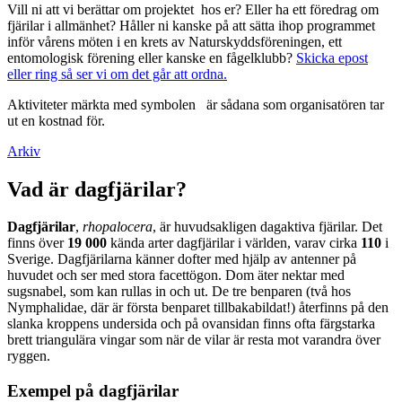
Vill ni att vi berättar om projektet hos er? Eller ha ett föredrag om
fjärilar i allmänhet? Håller ni kanske på att sätta ihop programmet
inför vårens möten i en krets av Naturskyddsföreningen, ett
entomologisk förening eller kanske en fågelklubb?
Skicka epost
eller ring så ser vi om det går att ordna.
Aktiviteter märkta med symbolen
är sådana som organisatören tar
ut en kostnad för.
Arkiv
Vad är dagfjärilar?
Dagfjärilar
,
rhopalocera
, är huvudsakligen dagaktiva fjärilar. Det
finns över
19 000
kända arter dagfjärilar i världen, varav cirka
110
i
Sverige. Dagfjärilarna känner dofter med hjälp av antenner på
huvudet och ser med stora facettögon. Dom äter nektar med
sugsnabel, som kan rullas in och ut. De tre benparen (två hos
Nymphalidae, där är första benparet tillbakabildat!) återfinns på den
slanka kroppens undersida och på ovansidan finns ofta färgstarka
brett triangulära vingar som när de vilar är resta mot varandra över
ryggen.
Exempel på dagfjärilar