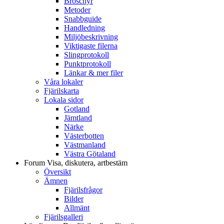
Broschyr
Metoder
Snabbguide
Handledning
Miljöbeskrivning
Viktigaste filerna
Slingprotokoll
Punktprotokoll
Länkar & mer filer
Våra lokaler
Fjärilskarta
Lokala sidor
Gotland
Jämtland
Närke
Västerbotten
Västmanland
Västra Götaland
Forum
Visa, diskutera, artbestäm
Översikt
Ämnen
Fjärilsfrågor
Bilder
Allmänt
Fjärilsgalleri