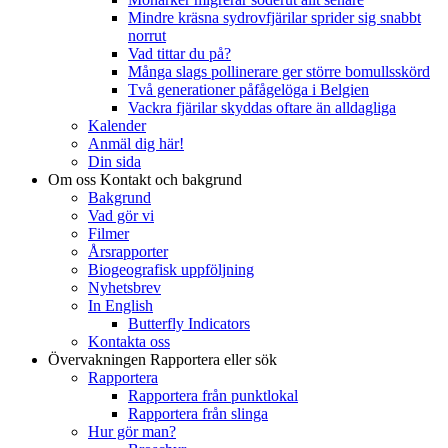
Mindre kräsna sydrovfjärilar sprider sig snabbt
norrut
Vad tittar du på?
Många slags pollinerare ger större bomullsskörd
Två generationer påfågelöga i Belgien
Vackra fjärilar skyddas oftare än alldagliga
Kalender
Anmäl dig här!
Din sida
Om oss
Kontakt och bakgrund
Bakgrund
Vad gör vi
Filmer
Årsrapporter
Biogeografisk uppföljning
Nyhetsbrev
In English
Butterfly Indicators
Kontakta oss
Övervakningen
Rapportera eller sök
Rapportera
Rapportera från punktlokal
Rapportera från slinga
Hur gör man?