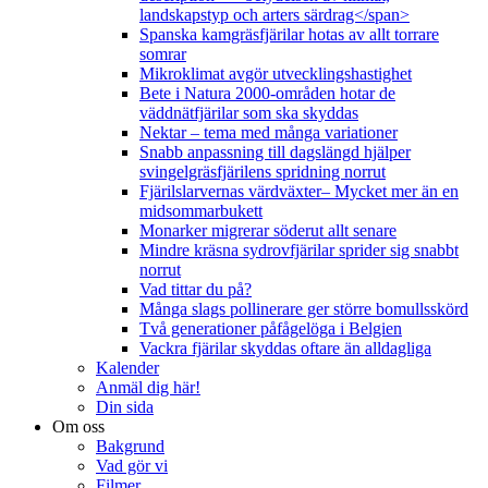
landskapstyp och arters särdrag</span>
Spanska kamgräsfjärilar hotas av allt torrare
somrar
Mikroklimat avgör utvecklingshastighet
Bete i Natura 2000-områden hotar de
väddnätfjärilar som ska skyddas
Nektar – tema med många variationer
Snabb anpassning till dagslängd hjälper
svingelgräsfjärilens spridning norrut
Fjärilslarvernas värdväxter– Mycket mer än en
midsommarbukett
Monarker migrerar söderut allt senare
Mindre kräsna sydrovfjärilar sprider sig snabbt
norrut
Vad tittar du på?
Många slags pollinerare ger större bomullsskörd
Två generationer påfågelöga i Belgien
Vackra fjärilar skyddas oftare än alldagliga
Kalender
Anmäl dig här!
Din sida
Om oss
Bakgrund
Vad gör vi
Filmer