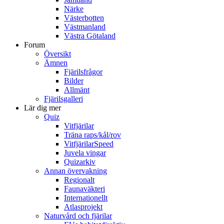
Närke
Västerbotten
Västmanland
Västra Götaland
Forum
Översikt
Ämnen
Fjärilsfrågor
Bilder
Allmänt
Fjärilsgalleri
Lär dig mer
Quiz
Vitfjärilar
Träna raps/kål/rov
VitfjärilarSpeed
Juvela vingar
Quizarkiv
Annan övervakning
Regionalt
Faunaväkteri
Internationellt
Atlasprojekt
Naturvård och fjärilar