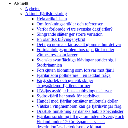
Aktuellt
Nyheter
Aktuell fjärilsforskning
Hela artikellistan
Om forskningsartiklar och referenser
Varför förlorade vi tre svenska dagfjärilar?
Slingrande slåtter ger större variation
En öländsk blåvingehybrid
Det nya normala får oss att glömma hur det var
Fortplantningsproblem hos rapsfjärilar efter
värmestress som larver
Svenska svartfläckiga blåvingar sprider sig i
Storbritannien
Förskjuten blomning som försvar mot fjäril
Fjärilar som pollinerare – en laddad fråga
Färg, storlek och genetik skiljer
skogspärlemorfjärilens former
UV-ljus avslöjar busksnabbvingens larver
Sydrovfjäril har smak för stadslivet
Handel med fjärilar omsätter miljontals dollar
Vätska i vingmembran kan ge fjärilsvingar färg
Drastisk minskning av danska habitatspecialister
Fjärilars spridning till nya områden i Sverige och
Finland under 120 år <span class="sf-
description">– betydelsen av klimat,