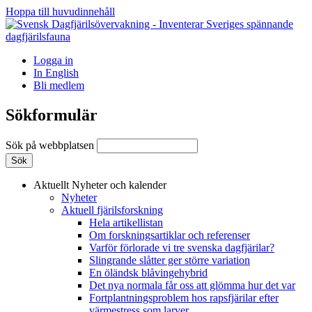
Hoppa till huvudinnehåll
Logga in
In English
Bli medlem
Sökformulär
Sök på webbplatsen
Aktuellt
Nyheter och kalender
Nyheter
Aktuell fjärilsforskning
Hela artikellistan
Om forskningsartiklar och referenser
Varför förlorade vi tre svenska dagfjärilar?
Slingrande slåtter ger större variation
En öländsk blåvingehybrid
Det nya normala får oss att glömma hur det var
Fortplantningsproblem hos rapsfjärilar efter
värmestress som larver