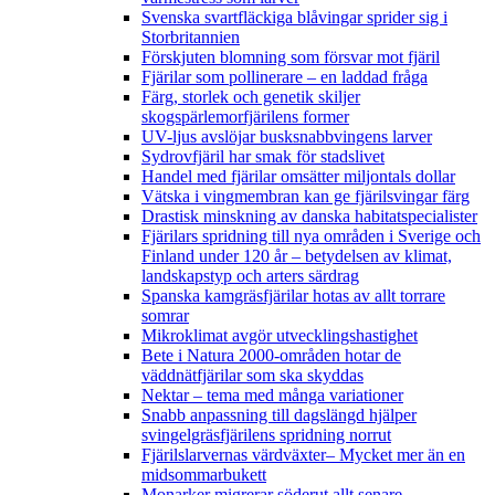
Svenska svartfläckiga blåvingar sprider sig i
Storbritannien
Förskjuten blomning som försvar mot fjäril
Fjärilar som pollinerare – en laddad fråga
Färg, storlek och genetik skiljer
skogspärlemorfjärilens former
UV-ljus avslöjar busksnabbvingens larver
Sydrovfjäril har smak för stadslivet
Handel med fjärilar omsätter miljontals dollar
Vätska i vingmembran kan ge fjärilsvingar färg
Drastisk minskning av danska habitatspecialister
Fjärilars spridning till nya områden i Sverige och
Finland under 120 år
– betydelsen av klimat,
landskapstyp och arters särdrag
Spanska kamgräsfjärilar hotas av allt torrare
somrar
Mikroklimat avgör utvecklingshastighet
Bete i Natura 2000-områden hotar de
väddnätfjärilar som ska skyddas
Nektar – tema med många variationer
Snabb anpassning till dagslängd hjälper
svingelgräsfjärilens spridning norrut
Fjärilslarvernas värdväxter– Mycket mer än en
midsommarbukett
Monarker migrerar söderut allt senare