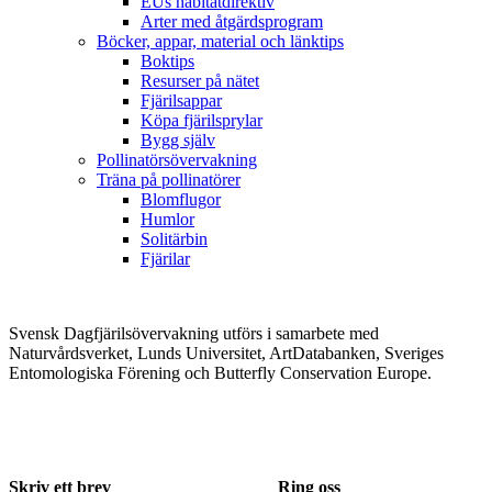
EUs habitatdirektiv
Arter med åtgärdsprogram
Böcker, appar, material och länktips
Boktips
Resurser på nätet
Fjärilsappar
Köpa fjärilsprylar
Bygg själv
Pollinatörsövervakning
Träna på pollinatörer
Blomflugor
Humlor
Solitärbin
Fjärilar
Svensk Dagfjärilsövervakning utförs i samarbete med
Naturvårdsverket, Lunds Universitet, ArtDatabanken, Sveriges
Entomologiska Förening och Butterfly Conservation Europe.
Skriv ett brev
Ring oss