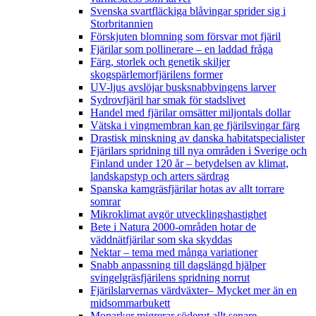
Svenska svartfläckiga blåvingar sprider sig i
Storbritannien
Förskjuten blomning som försvar mot fjäril
Fjärilar som pollinerare – en laddad fråga
Färg, storlek och genetik skiljer
skogspärlemorfjärilens former
UV-ljus avslöjar busksnabbvingens larver
Sydrovfjäril har smak för stadslivet
Handel med fjärilar omsätter miljontals dollar
Vätska i vingmembran kan ge fjärilsvingar färg
Drastisk minskning av danska habitatspecialister
Fjärilars spridning till nya områden i Sverige och
Finland under 120 år
– betydelsen av klimat,
landskapstyp och arters särdrag
Spanska kamgräsfjärilar hotas av allt torrare
somrar
Mikroklimat avgör utvecklingshastighet
Bete i Natura 2000-områden hotar de
väddnätfjärilar som ska skyddas
Nektar – tema med många variationer
Snabb anpassning till dagslängd hjälper
svingelgräsfjärilens spridning norrut
Fjärilslarvernas värdväxter– Mycket mer än en
midsommarbukett
Monarker migrerar söderut allt senare