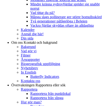
Mindre kräsna sydrovfjärilar sprider sig snabbt
norrut
Vad tittar du på?
Många slags pollinerare ger större bomullsskörd
Två generationer påfågelöga i Belgien
Vackra fjärilar skyddas oftare än alldagliga
Kalender
Anmäl dig här!
Din sida
Om oss
Kontakt och bakgrund
Bakgrund
Vad gör vi
Filmer
Årsrapporter
Biogeografisk uppföljning
Nyhetsbrev
In English
Butterfly Indicators
Kontakta oss
Övervakningen
Rapportera eller sök
Rapportera
Rapportera från punktlokal
Rapportera från slinga
Hur gör man?