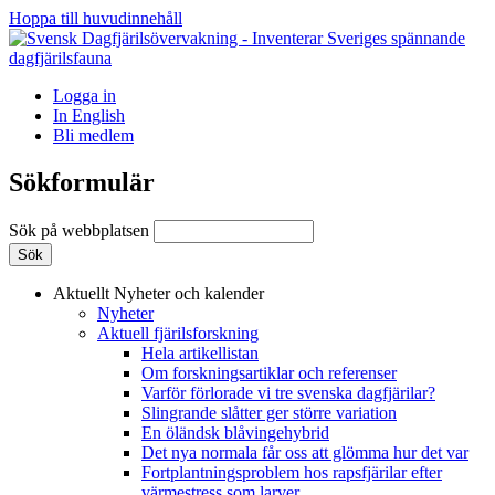
Hoppa till huvudinnehåll
Logga in
In English
Bli medlem
Sökformulär
Sök på webbplatsen
Aktuellt
Nyheter och kalender
Nyheter
Aktuell fjärilsforskning
Hela artikellistan
Om forskningsartiklar och referenser
Varför förlorade vi tre svenska dagfjärilar?
Slingrande slåtter ger större variation
En öländsk blåvingehybrid
Det nya normala får oss att glömma hur det var
Fortplantningsproblem hos rapsfjärilar efter
värmestress som larver