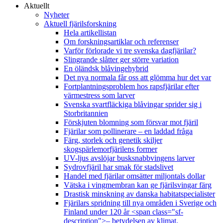
Aktuellt
Nyheter
Aktuell fjärilsforskning
Hela artikellistan
Om forskningsartiklar och referenser
Varför förlorade vi tre svenska dagfjärilar?
Slingrande slåtter ger större variation
En öländsk blåvingehybrid
Det nya normala får oss att glömma hur det var
Fortplantningsproblem hos rapsfjärilar efter
värmestress som larver
Svenska svartfläckiga blåvingar sprider sig i
Storbritannien
Förskjuten blomning som försvar mot fjäril
Fjärilar som pollinerare – en laddad fråga
Färg, storlek och genetik skiljer
skogspärlemorfjärilens former
UV-ljus avslöjar busksnabbvingens larver
Sydrovfjäril har smak för stadslivet
Handel med fjärilar omsätter miljontals dollar
Vätska i vingmembran kan ge fjärilsvingar färg
Drastisk minskning av danska habitatspecialister
Fjärilars spridning till nya områden i Sverige och
Finland under 120 år <span class="sf-
description">– betydelsen av klimat,