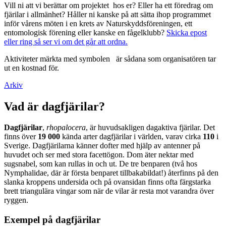
Vill ni att vi berättar om projektet hos er? Eller ha ett föredrag om
fjärilar i allmänhet? Håller ni kanske på att sätta ihop programmet
inför vårens möten i en krets av Naturskyddsföreningen, ett
entomologisk förening eller kanske en fågelklubb?
Skicka epost
eller ring så ser vi om det går att ordna.
Aktiviteter märkta med symbolen
är sådana som organisatören tar
ut en kostnad för.
Arkiv
Vad är dagfjärilar?
Dagfjärilar
,
rhopalocera
, är huvudsakligen dagaktiva fjärilar. Det
finns över
19 000
kända arter dagfjärilar i världen, varav cirka
110
i
Sverige. Dagfjärilarna känner dofter med hjälp av antenner på
huvudet och ser med stora facettögon. Dom äter nektar med
sugsnabel, som kan rullas in och ut. De tre benparen (två hos
Nymphalidae, där är första benparet tillbakabildat!) återfinns på den
slanka kroppens undersida och på ovansidan finns ofta färgstarka
brett triangulära vingar som när de vilar är resta mot varandra över
ryggen.
Exempel på dagfjärilar