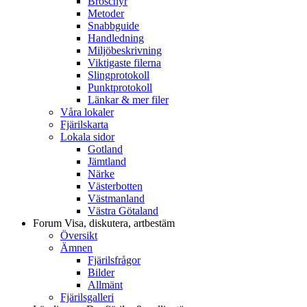
Broschyr
Metoder
Snabbguide
Handledning
Miljöbeskrivning
Viktigaste filerna
Slingprotokoll
Punktprotokoll
Länkar & mer filer
Våra lokaler
Fjärilskarta
Lokala sidor
Gotland
Jämtland
Närke
Västerbotten
Västmanland
Västra Götaland
Forum
Visa, diskutera, artbestäm
Översikt
Ämnen
Fjärilsfrågor
Bilder
Allmänt
Fjärilsgalleri