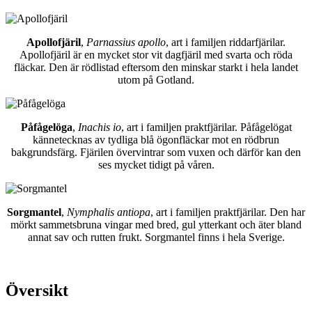
Apollofjäril
,
Parnassius apollo
, art i familjen riddarfjärilar.
Apollofjäril är en mycket stor vit dagfjäril med svarta och röda
fläckar. Den är rödlistad eftersom den minskar starkt i hela landet
utom på Gotland.
Påfågelöga
,
Inachis io
, art i familjen praktfjärilar. Påfågelögat
kännetecknas av tydliga blå ögonfläckar mot en rödbrun
bakgrundsfärg. Fjärilen övervintrar som vuxen och därför kan den
ses mycket tidigt på våren.
Sorgmantel
,
Nymphalis antiopa
, art i familjen praktfjärilar. Den har
mörkt sammetsbruna vingar med bred, gul ytterkant och äter bland
annat sav och rutten frukt. Sorgmantel finns i hela Sverige.
Översikt