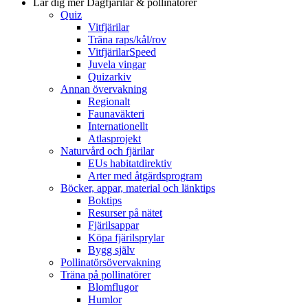
Lär dig mer
Dagfjärilar & pollinatörer
Quiz
Vitfjärilar
Träna raps/kål/rov
VitfjärilarSpeed
Juvela vingar
Quizarkiv
Annan övervakning
Regionalt
Faunaväkteri
Internationellt
Atlasprojekt
Naturvård och fjärilar
EUs habitatdirektiv
Arter med åtgärdsprogram
Böcker, appar, material och länktips
Boktips
Resurser på nätet
Fjärilsappar
Köpa fjärilsprylar
Bygg själv
Pollinatörsövervakning
Träna på pollinatörer
Blomflugor
Humlor