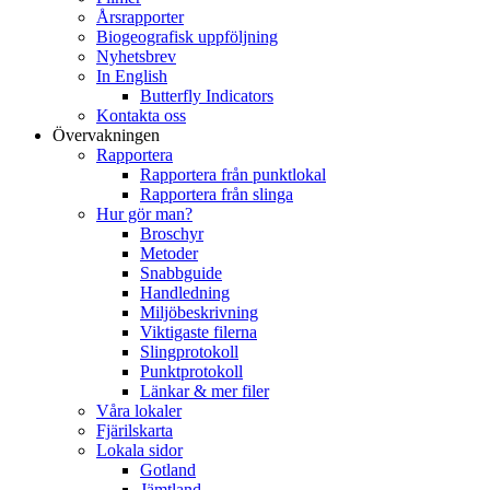
Årsrapporter
Biogeografisk uppföljning
Nyhetsbrev
In English
Butterfly Indicators
Kontakta oss
Övervakningen
Rapportera
Rapportera från punktlokal
Rapportera från slinga
Hur gör man?
Broschyr
Metoder
Snabbguide
Handledning
Miljöbeskrivning
Viktigaste filerna
Slingprotokoll
Punktprotokoll
Länkar & mer filer
Våra lokaler
Fjärilskarta
Lokala sidor
Gotland
Jämtland