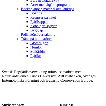
EUs habitatdirektiv
Arter med åtgärdsprogram
Böcker, appar, material och länktips
Boktips
Resurser på nätet
Fjärilsappar
Köpa fjärilsprylar
Bygg själv
Pollinatörsövervakning
Träna på pollinatörer
Blomflugor
Humlor
Solitärbin
Fjärilar
Svensk Dagfjärilsövervakning utförs i samarbete med
Naturvårdsverket, Lunds Universitet, ArtDatabanken, Sveriges
Entomologiska Förening och Butterfly Conservation Europe.
Skriv ett brev
Ring oss