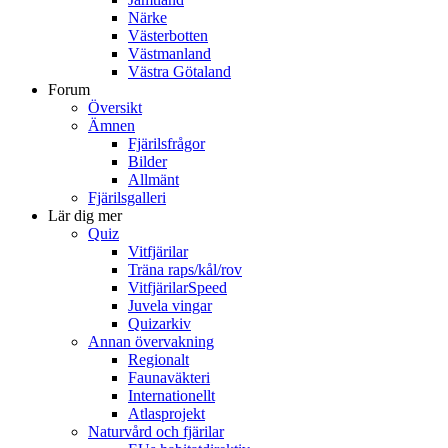
Närke
Västerbotten
Västmanland
Västra Götaland
Forum
Översikt
Ämnen
Fjärilsfrågor
Bilder
Allmänt
Fjärilsgalleri
Lär dig mer
Quiz
Vitfjärilar
Träna raps/kål/rov
VitfjärilarSpeed
Juvela vingar
Quizarkiv
Annan övervakning
Regionalt
Faunaväkteri
Internationellt
Atlasprojekt
Naturvård och fjärilar