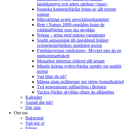
landskapstyp och arters särdrag</span>
Spanska kamgräsfjärilar hotas av allt torrare
somrar
Mikroklimat avgör utvecklingshastighet
Bete i Natura 2000-områden hotar de
väddnätfjärilar som ska skyddas
Nektar – tema med många variationer
Snabb anpassning till dagslängd hjälper
svingelgräsfjärilens spridning norrut
Fjärilslarvernas värdväxter– Mycket mer än en
midsommarbukett
Monarker migrerar söderut allt senare
Mindre kräsna sydrovfjärilar sprider sig snabbt
norrut
Vad tittar du på?
Många slags pollinerare ger större bomullsskörd
Två generationer påfågelöga i Belgien
Vackra fjärilar skyddas oftare än alldagliga
Kalender
Anmäl dig här!
Din sida
Om oss
Bakgrund
Vad gör vi
Filmer