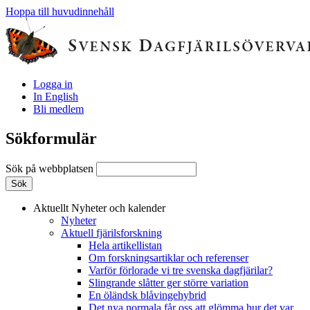
Hoppa till huvudinnehåll
Logga in
In English
Bli medlem
Sökformulär
Sök på webbplatsen
Aktuellt
Nyheter och kalender
Nyheter
Aktuell fjärilsforskning
Hela artikellistan
Om forskningsartiklar och referenser
Varför förlorade vi tre svenska dagfjärilar?
Slingrande slåtter ger större variation
En öländsk blåvingehybrid
Det nya normala får oss att glömma hur det var