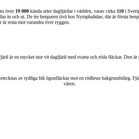
nns över
19 000
kända arter dagfjärilar i världen, varav cirka
110
i Sveri
as in och ut. De tre benparen (två hos Nymphalidae, där är första benpa
ar är resta mot varandra över ryggen.
lofjäril är en mycket stor vit dagfjäril med svarta och röda fläckar. Den 
kännetecknas av tydliga blå ögonfläckar mot en rödbrun bakgrundsfärg. Fj
våren.