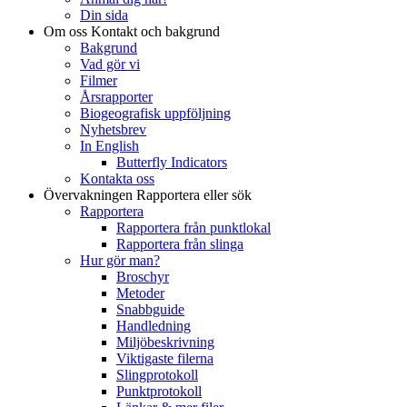
Din sida
Om oss
Kontakt och bakgrund
Bakgrund
Vad gör vi
Filmer
Årsrapporter
Biogeografisk uppföljning
Nyhetsbrev
In English
Butterfly Indicators
Kontakta oss
Övervakningen
Rapportera eller sök
Rapportera
Rapportera från punktlokal
Rapportera från slinga
Hur gör man?
Broschyr
Metoder
Snabbguide
Handledning
Miljöbeskrivning
Viktigaste filerna
Slingprotokoll
Punktprotokoll