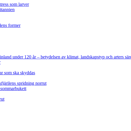
tress som larver
ritannien
ilens former
 Finland under 120 år
– betydelsen av klimat, landskapstyp och arters sär
r
lar som ska skyddas
fjärilens spridning norrut
idsommarbukett
rut