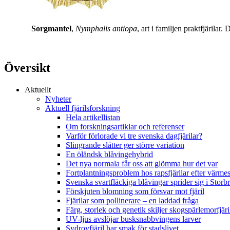
Sorgmantel
,
Nymphalis antiopa
, art i familjen praktfjärila
Översikt
Aktuellt
Nyheter
Aktuell fjärilsforskning
Hela artikellistan
Om forskningsartiklar och referenser
Varför förlorade vi tre svenska dagfjärilar?
Slingrande slåtter ger större variation
En öländsk blåvingehybrid
Det nya normala får oss att glömma hur det var
Fortplantningsproblem hos rapsfjärilar efter värmes
Svenska svartfläckiga blåvingar sprider sig i Storb
Förskjuten blomning som försvar mot fjäril
Fjärilar som pollinerare – en laddad fråga
Färg, storlek och genetik skiljer skogspärlemorfjär
UV-ljus avslöjar busksnabbvingens larver
Sydrovfjäril har smak för stadslivet