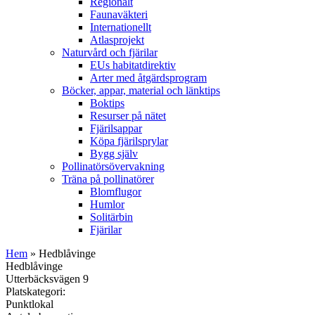
Regionalt
Faunaväkteri
Internationellt
Atlasprojekt
Naturvård och fjärilar
EUs habitatdirektiv
Arter med åtgärdsprogram
Böcker, appar, material och länktips
Boktips
Resurser på nätet
Fjärilsappar
Köpa fjärilsprylar
Bygg själv
Pollinatörsövervakning
Träna på pollinatörer
Blomflugor
Humlor
Solitärbin
Fjärilar
Hem
» Hedblåvinge
Hedblåvinge
Utterbäcksvägen 9
Platskategori:
Punktlokal