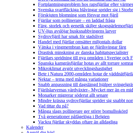
Fortplantningsproblem hos rapsfjärilar efter värmes
Svenska svartfläckiga blåvingar sprider sig i Storb
Förskjuten blomning som försvar mot fjäril
Fjärilar som pollinerare – en laddad fråga
Färg, storlek och genetik skiljer skogspärlemorfjär
UV-ljus avslöjar busksnabbvingens larver
Sydrovfjäril har smak för stadslivet
Handel med fjärilar omsätter miljontals dollar
Vätska i vingmembran kan ge fjärilsvingar färg
Drastisk minskning av danska habitatspecialister
Fjärilars spridning till nya områden i Sverige och
Spanska kamgräsfjärilar hotas av allt torrare somra
Mikroklimat avgör utvecklingshastighet
Bete i Natura 2000-områden hotar de väddnätfjäri
Nektar – tema med många variationer
Snabb anpassning till dagslängd hjälper svingelgräs
Fjärilslarvernas värdväxter– Mycket mer än en m
Monarker migrerar söderut allt senare
Mindre kräsna sydrovfjärilar sprider sig snabbt nor
Vad tittar du på?
Många slags pollinerare ger större bomullsskörd
Två generationer påfågelöga i Belgien
Vackra fjärilar skyddas oftare än alldagliga
Kalender
Anmäl dig här!