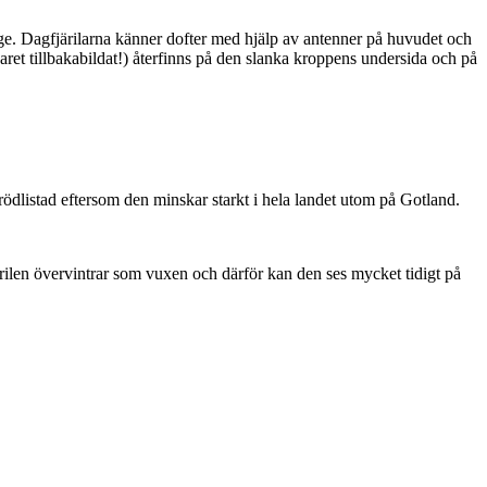
ge. Dagfjärilarna känner dofter med hjälp av antenner på huvudet och
ret tillbakabildat!) återfinns på den slanka kroppens undersida och på
är rödlistad eftersom den minskar starkt i hela landet utom på Gotland.
ärilen övervintrar som vuxen och därför kan den ses mycket tidigt på