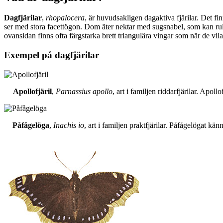
Dagfjärilar
,
rhopalocera
, är huvudsakligen dagaktiva fjärilar. Det fi
ser med stora facettögon. Dom äter nektar med sugsnabel, som kan rull
ovansidan finns ofta färgstarka brett triangulära vingar som när de vil
Exempel på dagfjärilar
Apollofjäril
,
Parnassius apollo
, art i familjen riddarfjärilar. Apol
Påfågelöga
,
Inachis io
, art i familjen praktfjärilar. Påfågelögat 