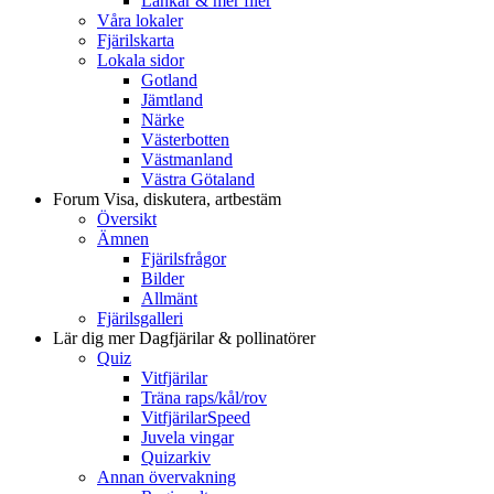
Länkar & mer filer
Våra lokaler
Fjärilskarta
Lokala sidor
Gotland
Jämtland
Närke
Västerbotten
Västmanland
Västra Götaland
Forum
Visa, diskutera, artbestäm
Översikt
Ämnen
Fjärilsfrågor
Bilder
Allmänt
Fjärilsgalleri
Lär dig mer
Dagfjärilar & pollinatörer
Quiz
Vitfjärilar
Träna raps/kål/rov
VitfjärilarSpeed
Juvela vingar
Quizarkiv
Annan övervakning