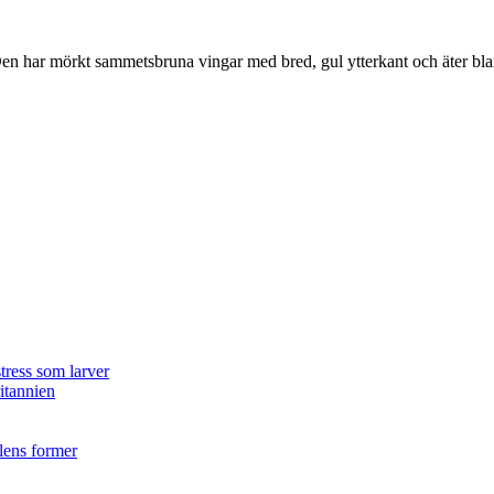
r. Den har mörkt sammetsbruna vingar med bred, gul ytterkant och äter bla
tress som larver
ritannien
ilens former