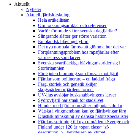
Aktuellt
Nyheter
Aktuell fjärilsforskning
Hela artikellistan
Om forskningsartiklar och referenser
Varför förlorade vi tre svenska dagfjärilar?
Slingrande slåtter ger större variation
En öländsk blåvingehybrid
Det nya normala får oss att glömma hur det var
Fortplantningsproblem hos rapsfjärilar efter
värmestress som larver
Svenska svartfläckiga blåvingar sprider sig i
Storbritannien
Förskjuten blomning som försvar mot fjäril
Fjärilar som pollinerare – en laddad fråga
Färg, storlek och genetik skiljer
skogspärlemorfjärilens former
UV-ljus avslöjar busksnabbvingens larver
Sydrovfjäril har smak för stadslivet
Handel med fjärilar omsätter miljontals dollar
Vätska i vingmembran kan ge fjärilsvingar färg
Drastisk minskning av danska habitatspecialister
Fjärilars spridning till nya områden i Sverige och
Finland under 120 år <span class="sf-
description">– betydelsen av klimat,