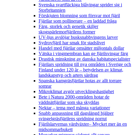
Svenska svartfläckiga blåvingar sprider sig i
Storbritannien
Förskjuten blomning som försvar mot fjäril
Fjärilar som pollinerare – en laddad fråga
Färg, storlek och genetik skiljer
skogspärlemorfjärilens former
UV-ljus avslöjar busksnabbvingens larver
Sydrovfjäril har smak för stadslivet
Handel med fjärilar omsätter miljontals dollar
Vätska i vingmembran kan ge fjärilsvingar färg
Drastisk minskning av danska habitatspecialister
Fjärilars spridning till nya områden i Sverige och
Finland under 120 år
– betydelsen av klimat,
landskapstyp och arters särdrag
Spanska kamgräsfjärilar hotas av allt torrare
somrar
Mikroklimat avgör utvecklingshastighet
Bete i Natura 2000-områden hotar de
väddnätfjärilar som ska skyddas
Nektar – tema med många variationer
Snabb anpassning till dagslängd hjälper
svingelgräsfjärilens spridning norrut
Fjärilslarvernas värdväxter– Mycket mer än en
midsommarbukett
Monarker migrerar söderut allt senare