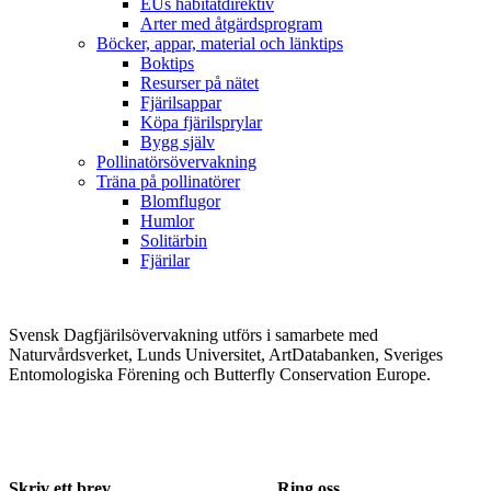
EUs habitatdirektiv
Arter med åtgärdsprogram
Böcker, appar, material och länktips
Boktips
Resurser på nätet
Fjärilsappar
Köpa fjärilsprylar
Bygg själv
Pollinatörsövervakning
Träna på pollinatörer
Blomflugor
Humlor
Solitärbin
Fjärilar
Svensk Dagfjärilsövervakning utförs i samarbete med
Naturvårdsverket, Lunds Universitet, ArtDatabanken, Sveriges
Entomologiska Förening och Butterfly Conservation Europe.
Skriv ett brev
Ring oss