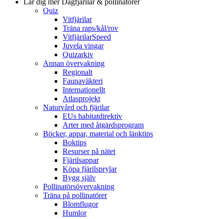
Lär dig mer
Dagfjärilar & pollinatörer
Quiz
Vitfjärilar
Träna raps/kål/rov
VitfjärilarSpeed
Juvela vingar
Quizarkiv
Annan övervakning
Regionalt
Faunaväkteri
Internationellt
Atlasprojekt
Naturvård och fjärilar
EUs habitatdirektiv
Arter med åtgärdsprogram
Böcker, appar, material och länktips
Boktips
Resurser på nätet
Fjärilsappar
Köpa fjärilsprylar
Bygg själv
Pollinatörsövervakning
Träna på pollinatörer
Blomflugor
Humlor