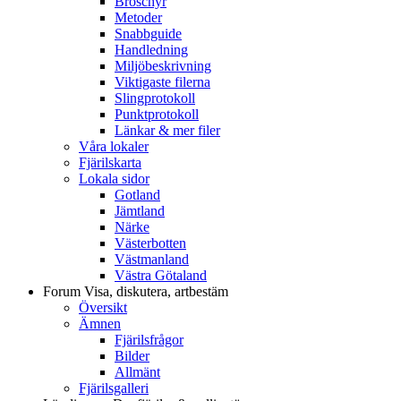
Broschyr
Metoder
Snabbguide
Handledning
Miljöbeskrivning
Viktigaste filerna
Slingprotokoll
Punktprotokoll
Länkar & mer filer
Våra lokaler
Fjärilskarta
Lokala sidor
Gotland
Jämtland
Närke
Västerbotten
Västmanland
Västra Götaland
Forum
Visa, diskutera, artbestäm
Översikt
Ämnen
Fjärilsfrågor
Bilder
Allmänt
Fjärilsgalleri