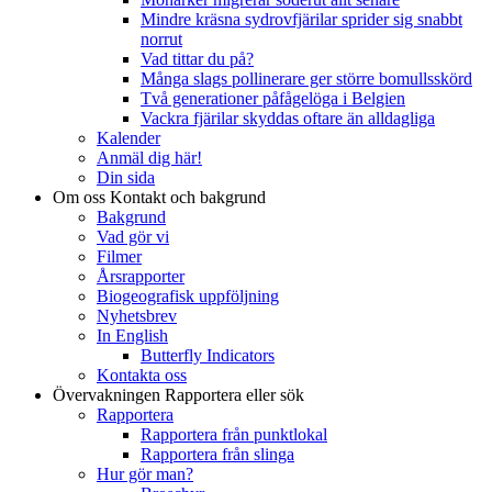
Mindre kräsna sydrovfjärilar sprider sig snabbt
norrut
Vad tittar du på?
Många slags pollinerare ger större bomullsskörd
Två generationer påfågelöga i Belgien
Vackra fjärilar skyddas oftare än alldagliga
Kalender
Anmäl dig här!
Din sida
Om oss
Kontakt och bakgrund
Bakgrund
Vad gör vi
Filmer
Årsrapporter
Biogeografisk uppföljning
Nyhetsbrev
In English
Butterfly Indicators
Kontakta oss
Övervakningen
Rapportera eller sök
Rapportera
Rapportera från punktlokal
Rapportera från slinga
Hur gör man?