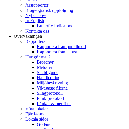
Årsrapporter
Biogeografisk uppföljning
Nyhetsbrev
In English
Butterfly Indicators
Kontakta oss
Övervakningen
Rapportera
Rapportera från punktlokal
Rapportera från slinga
Hur gör man?
Broschyr
Metoder
Snabbguide
Handledning
Miljöbeskrivning
Viktigaste filerna
Slingprotokoll
Punktprotokoll
Länkar & mer filer
Våra lokaler
Fjärilskarta
Lokala sidor
Gotland