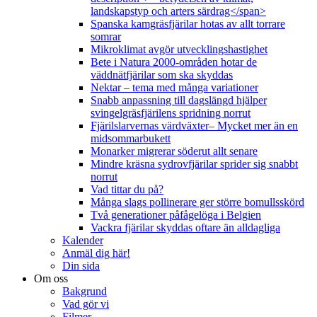
landskapstyp och arters särdrag</span>
Spanska kamgräsfjärilar hotas av allt torrare
somrar
Mikroklimat avgör utvecklingshastighet
Bete i Natura 2000-områden hotar de
väddnätfjärilar som ska skyddas
Nektar – tema med många variationer
Snabb anpassning till dagslängd hjälper
svingelgräsfjärilens spridning norrut
Fjärilslarvernas värdväxter– Mycket mer än en
midsommarbukett
Monarker migrerar söderut allt senare
Mindre kräsna sydrovfjärilar sprider sig snabbt
norrut
Vad tittar du på?
Många slags pollinerare ger större bomullsskörd
Två generationer påfågelöga i Belgien
Vackra fjärilar skyddas oftare än alldagliga
Kalender
Anmäl dig här!
Din sida
Om oss
Bakgrund
Vad gör vi
Filmer