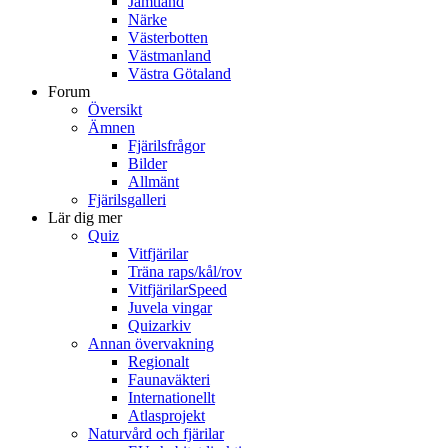
Jämtland
Närke
Västerbotten
Västmanland
Västra Götaland
Forum
Översikt
Ämnen
Fjärilsfrågor
Bilder
Allmänt
Fjärilsgalleri
Lär dig mer
Quiz
Vitfjärilar
Träna raps/kål/rov
VitfjärilarSpeed
Juvela vingar
Quizarkiv
Annan övervakning
Regionalt
Faunaväkteri
Internationellt
Atlasprojekt
Naturvård och fjärilar