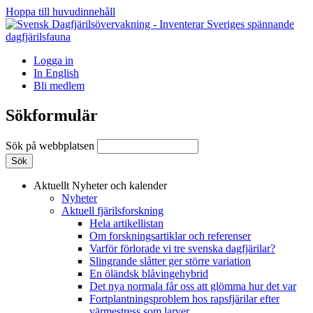
Hoppa till huvudinnehåll
Logga in
In English
Bli medlem
Sökformulär
Sök på webbplatsen
Aktuellt
Nyheter och kalender
Nyheter
Aktuell fjärilsforskning
Hela artikellistan
Om forskningsartiklar och referenser
Varför förlorade vi tre svenska dagfjärilar?
Slingrande slåtter ger större variation
En öländsk blåvingehybrid
Det nya normala får oss att glömma hur det var
Fortplantningsproblem hos rapsfjärilar efter
värmestress som larver