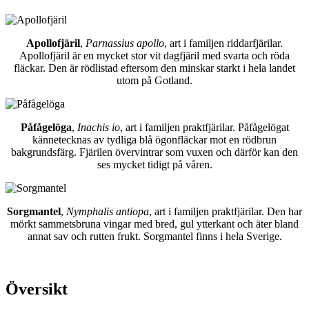
Apollofjäril
,
Parnassius apollo
, art i familjen riddarfjärilar.
Apollofjäril är en mycket stor vit dagfjäril med svarta och röda
fläckar. Den är rödlistad eftersom den minskar starkt i hela landet
utom på Gotland.
Påfågelöga
,
Inachis io
, art i familjen praktfjärilar. Påfågelögat
kännetecknas av tydliga blå ögonfläckar mot en rödbrun
bakgrundsfärg. Fjärilen övervintrar som vuxen och därför kan den
ses mycket tidigt på våren.
Sorgmantel
,
Nymphalis antiopa
, art i familjen praktfjärilar. Den har
mörkt sammetsbruna vingar med bred, gul ytterkant och äter bland
annat sav och rutten frukt. Sorgmantel finns i hela Sverige.
Översikt