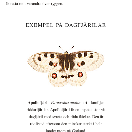
är resta mot varandra över ryggen.
EXEMPEL PÅ DAGFJÄRILAR
Apollofjäril
,
Parnassius apollo
, art i familjen
riddarfjärilar. Apollofjäril är en mycket stor vit
dagfjäril med svarta och röda fläckar. Den är
rödlistad eftersom den minskar starkt i hela
landet utom på Gotland.