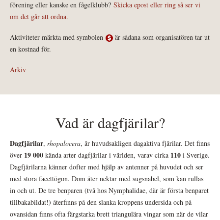
förening eller kanske en fågelklubb?
Skicka epost eller ring så ser vi
om det går att ordna.
Aktiviteter märkta med symbolen
är sådana som organisatören tar ut
en kostnad för.
Arkiv
Vad är dagfjärilar?
Dagfjärilar
,
rhopalocera
, är huvudsakligen dagaktiva fjärilar. Det finns
19 000
110
över
kända arter dagfjärilar i världen, varav cirka
i Sverige.
Dagfjärilarna känner dofter med hjälp av antenner på huvudet och ser
med stora facettögon. Dom äter nektar med sugsnabel, som kan rullas
in och ut. De tre benparen (två hos Nymphalidae, där är första benparet
tillbakabildat!) återfinns på den slanka kroppens undersida och på
ovansidan finns ofta färgstarka brett triangulära vingar som när de vilar