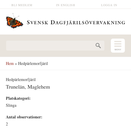
Hoppa till huvudinnehåll
BLI MEDLEM
IN ENGLISH
LOGGA IN
Sökformulär
Hem
» Hedpärlemorfjäril
Hedpärlemorfjäril
Trunelän, Maglehem
Platskategori:
Slinga
Antal observationer:
2