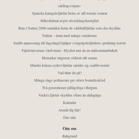
särdrag</span>
Spanska kamgräsfjärilar hotas av allt torrare somrar
Mikroklimat avgör utvecklingshastighet
Bete i Natura 2000-områden hotar de väddnätfjärilar som ska skyddas
Nektar – tema med många variationer
Snabb anpassning till dagslängd hjälper svingelgräsfjärilens spridning norrut
Fjärilslarvernas värdväxter– Mycket mer än en midsommarbukett
Monarker migrerar söderut allt senare
Mindre kräsna sydrovfjärilar sprider sig snabbt norrut
Vad tittar du på?
Många slags pollinerare ger större bomullsskörd
Två generationer påfågelöga i Belgien
Vackra fjärilar skyddas oftare än alldagliga
Kalender
Anmäl dig här!
Din sida
Om oss
Bakgrund