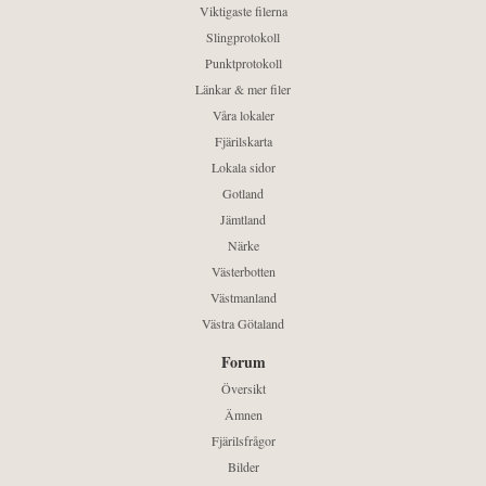
Viktigaste filerna
Slingprotokoll
Punktprotokoll
Länkar & mer filer
Våra lokaler
Fjärilskarta
Lokala sidor
Gotland
Jämtland
Närke
Västerbotten
Västmanland
Västra Götaland
Forum
Översikt
Ämnen
Fjärilsfrågor
Bilder