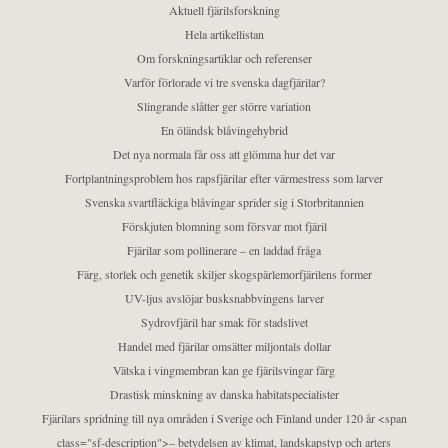
Aktuell fjärilsforskning
Hela artikellistan
Om forskningsartiklar och referenser
Varför förlorade vi tre svenska dagfjärilar?
Slingrande slåtter ger större variation
En öländsk blåvingehybrid
Det nya normala får oss att glömma hur det var
Fortplantningsproblem hos rapsfjärilar efter värmestress som larver
Svenska svartfläckiga blåvingar sprider sig i Storbritannien
Förskjuten blomning som försvar mot fjäril
Fjärilar som pollinerare – en laddad fråga
Färg, storlek och genetik skiljer skogspärlemorfjärilens former
UV-ljus avslöjar busksnabbvingens larver
Sydrovfjäril har smak för stadslivet
Handel med fjärilar omsätter miljontals dollar
Vätska i vingmembran kan ge fjärilsvingar färg
Drastisk minskning av danska habitatspecialister
Fjärilars spridning till nya områden i Sverige och Finland under 120 år <span
class="sf-description">– betydelsen av klimat, landskapstyp och arters