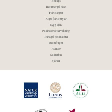
Boktips
Resurser på nätet
Fjärilsappar
Köpa fjärilsprylar
Bygg själv
Pollinatörsövervakning
Träna på pollinatörer
Blomflugor
Humlor
Solitärbin
Fjärilar