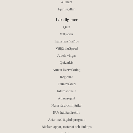
Allmänt
Fjärilsgalleri
Lär dig mer
Quiz
Vitfjärilar
Träna raps/kål/rov
VitfjärilarSpeed
Juvela vingar
Quizarkiv
Annan övervakning
Regionalt
Faunaväkteri
Internationellt
Atlasprojekt
Naturvård och fjärilar
EUs habitatdirektiv
Arter med åtgärdsprogram
Böcker, appar, material och länktips