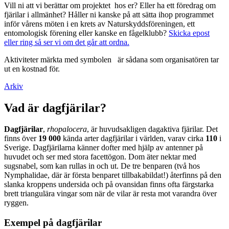
Vill ni att vi berättar om projektet hos er? Eller ha ett föredrag om
fjärilar i allmänhet? Håller ni kanske på att sätta ihop programmet
inför vårens möten i en krets av Naturskyddsföreningen, ett
entomologisk förening eller kanske en fågelklubb?
Skicka epost
eller ring så ser vi om det går att ordna.
Aktiviteter märkta med symbolen
är sådana som organisatören tar
ut en kostnad för.
Arkiv
Vad är dagfjärilar?
Dagfjärilar
,
rhopalocera
, är huvudsakligen dagaktiva fjärilar. Det
finns över
19 000
kända arter dagfjärilar i världen, varav cirka
110
i
Sverige. Dagfjärilarna känner dofter med hjälp av antenner på
huvudet och ser med stora facettögon. Dom äter nektar med
sugsnabel, som kan rullas in och ut. De tre benparen (två hos
Nymphalidae, där är första benparet tillbakabildat!) återfinns på den
slanka kroppens undersida och på ovansidan finns ofta färgstarka
brett triangulära vingar som när de vilar är resta mot varandra över
ryggen.
Exempel på dagfjärilar