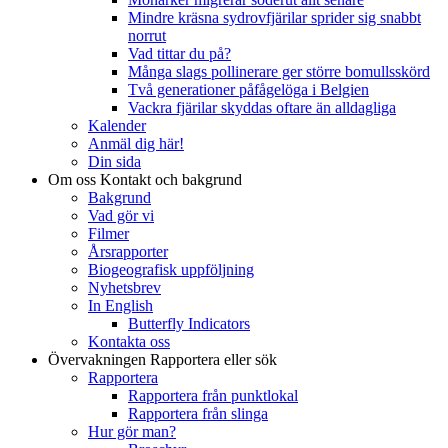
Mindre kräsna sydrovfjärilar sprider sig snabbt
norrut
Vad tittar du på?
Många slags pollinerare ger större bomullsskörd
Två generationer påfågelöga i Belgien
Vackra fjärilar skyddas oftare än alldagliga
Kalender
Anmäl dig här!
Din sida
Om oss
Kontakt och bakgrund
Bakgrund
Vad gör vi
Filmer
Årsrapporter
Biogeografisk uppföljning
Nyhetsbrev
In English
Butterfly Indicators
Kontakta oss
Övervakningen
Rapportera eller sök
Rapportera
Rapportera från punktlokal
Rapportera från slinga
Hur gör man?