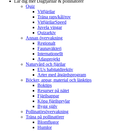
Lär dig mer
Dagfjärilar & pollinatörer
Quiz
Vitfjärilar
Träna raps/kål/rov
VitfjärilarSpeed
Juvela vingar
Quizarkiv
Annan övervakning
Regionalt
Faunaväkteri
Internationellt
Atlasprojekt
Naturvård och fjärilar
EUs habitatdirektiv
Arter med åtgärdsprogram
Böcker, appar, material och länktips
Boktips
Resurser på nätet
Fjärilsappar
Köpa fjärilsprylar
Bygg själv
Pollinatörsövervakning
Träna på pollinatörer
Blomflugor
Humlor