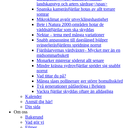
landskapstyp och arters särdrag</span>
Spanska kamgräsfjärilar hotas av allt torrare
somrar
Mikroklimat avgör utvecklingshastighet
Bete i Natura 2000-områden hotar de
väddnätfjärilar som ska skyddas
Nektar – tema med många variationer
Snabb anpassning till dagslängd hjälper
svingelgräsfjärilens spridning norrut
Fjärilslarvernas värdväxter– Mycket mer än en
midsommarbukett
Monarker migrerar söderut allt senare
Mindre kräsna sydrovfjärilar sprider sig snabbt
norrut
Vad tittar du på?
Många slags pollinerare ger större bomullsskörd
Två generationer påfågelöga i Belgien
Vackra fjärilar skyddas oftare än alldagliga
Kalender
Anmäl dig här!
Din sida
Om oss
Bakgrund
Vad gör vi
Filmer