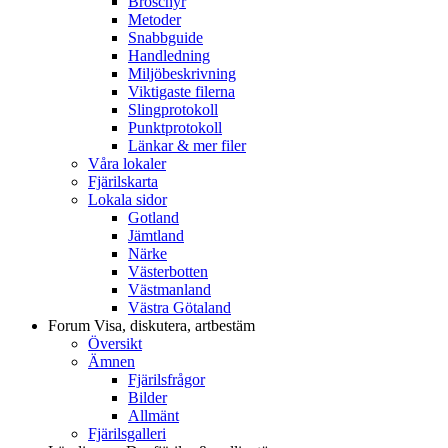
Broschyr
Metoder
Snabbguide
Handledning
Miljöbeskrivning
Viktigaste filerna
Slingprotokoll
Punktprotokoll
Länkar & mer filer
Våra lokaler
Fjärilskarta
Lokala sidor
Gotland
Jämtland
Närke
Västerbotten
Västmanland
Västra Götaland
Forum
Visa, diskutera, artbestäm
Översikt
Ämnen
Fjärilsfrågor
Bilder
Allmänt
Fjärilsgalleri