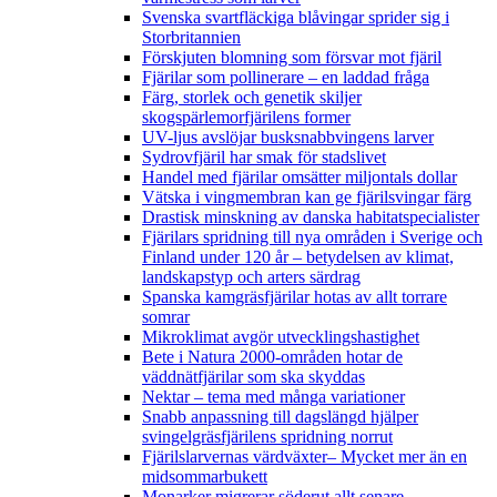
Svenska svartfläckiga blåvingar sprider sig i
Storbritannien
Förskjuten blomning som försvar mot fjäril
Fjärilar som pollinerare – en laddad fråga
Färg, storlek och genetik skiljer
skogspärlemorfjärilens former
UV-ljus avslöjar busksnabbvingens larver
Sydrovfjäril har smak för stadslivet
Handel med fjärilar omsätter miljontals dollar
Vätska i vingmembran kan ge fjärilsvingar färg
Drastisk minskning av danska habitatspecialister
Fjärilars spridning till nya områden i Sverige och
Finland under 120 år
– betydelsen av klimat,
landskapstyp och arters särdrag
Spanska kamgräsfjärilar hotas av allt torrare
somrar
Mikroklimat avgör utvecklingshastighet
Bete i Natura 2000-områden hotar de
väddnätfjärilar som ska skyddas
Nektar – tema med många variationer
Snabb anpassning till dagslängd hjälper
svingelgräsfjärilens spridning norrut
Fjärilslarvernas värdväxter– Mycket mer än en
midsommarbukett
Monarker migrerar söderut allt senare