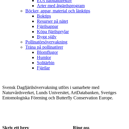
EUs habitatdirektiv
Arter med åtgärdsprogram
Böcker, appar, material och länktips
Boktips
Resurser på nätet
Fjärilsappar
Köpa fjärilsprylar
Bygg själv
Pollinatörsövervakning
Träna på pollinatörer
Blomflugor
Humlor
Solitärbin
Fjärilar
Svensk Dagfjärilsövervakning utförs i samarbete med
Naturvårdsverket, Lunds Universitet, ArtDatabanken, Sveriges
Entomologiska Förening och Butterfly Conservation Europe.
Skriv ett brev
Ring oss