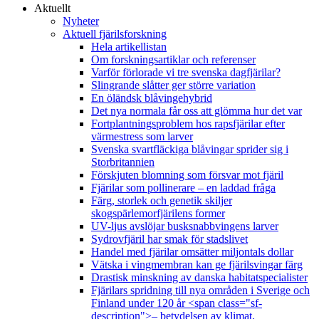
Aktuellt
Nyheter
Aktuell fjärilsforskning
Hela artikellistan
Om forskningsartiklar och referenser
Varför förlorade vi tre svenska dagfjärilar?
Slingrande slåtter ger större variation
En öländsk blåvingehybrid
Det nya normala får oss att glömma hur det var
Fortplantningsproblem hos rapsfjärilar efter
värmestress som larver
Svenska svartfläckiga blåvingar sprider sig i
Storbritannien
Förskjuten blomning som försvar mot fjäril
Fjärilar som pollinerare – en laddad fråga
Färg, storlek och genetik skiljer
skogspärlemorfjärilens former
UV-ljus avslöjar busksnabbvingens larver
Sydrovfjäril har smak för stadslivet
Handel med fjärilar omsätter miljontals dollar
Vätska i vingmembran kan ge fjärilsvingar färg
Drastisk minskning av danska habitatspecialister
Fjärilars spridning till nya områden i Sverige och
Finland under 120 år <span class="sf-
description">– betydelsen av klimat,