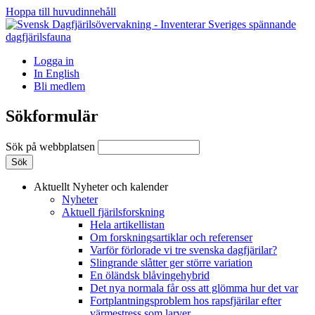
Hoppa till huvudinnehåll
Logga in
In English
Bli medlem
Sökformulär
Sök på webbplatsen
Aktuellt
Nyheter och kalender
Nyheter
Aktuell fjärilsforskning
Hela artikellistan
Om forskningsartiklar och referenser
Varför förlorade vi tre svenska dagfjärilar?
Slingrande slåtter ger större variation
En öländsk blåvingehybrid
Det nya normala får oss att glömma hur det var
Fortplantningsproblem hos rapsfjärilar efter
värmestress som larver