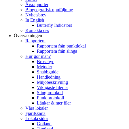
Årsrapporter
Biogeografisk uppföljning
Nyhetsbrev
In English
Butterfly Indicators
Kontakta oss
Övervakningen
Rapportera
Rapportera från punktlokal
Rapportera från slinga
Hur gör man?
Broschyr
Metoder
Snabbguide
Handledning
Miljöbeskrivning
Viktigaste filerna
Slingprotokoll
Punktprotokoll
Länkar & mer filer
Våra lokaler
Fjärilskarta
Lokala sidor
Gotland
Jämtland