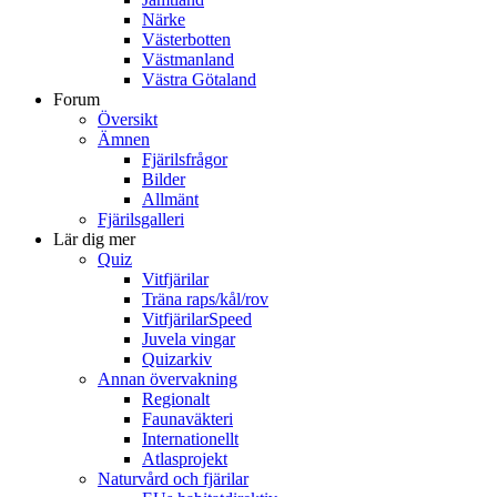
Närke
Västerbotten
Västmanland
Västra Götaland
Forum
Översikt
Ämnen
Fjärilsfrågor
Bilder
Allmänt
Fjärilsgalleri
Lär dig mer
Quiz
Vitfjärilar
Träna raps/kål/rov
VitfjärilarSpeed
Juvela vingar
Quizarkiv
Annan övervakning
Regionalt
Faunaväkteri
Internationellt
Atlasprojekt
Naturvård och fjärilar