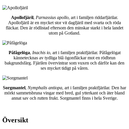
Apollofjäril
,
Parnassius apollo
, art i familjen riddarfjärilar.
Apollofjäril är en mycket stor vit dagfjäril med svarta och röda
fläckar. Den är rödlistad eftersom den minskar starkt i hela landet
utom på Gotland.
Påfågelöga
,
Inachis io
, art i familjen praktfjärilar. Påfågelögat
kännetecknas av tydliga blå ögonfläckar mot en rödbrun
bakgrundsfärg. Fjärilen övervintrar som vuxen och därför kan den
ses mycket tidigt på våren.
Sorgmantel
,
Nymphalis antiopa
, art i familjen praktfjärilar. Den har
mörkt sammetsbruna vingar med bred, gul ytterkant och äter bland
annat sav och rutten frukt. Sorgmantel finns i hela Sverige.
Översikt