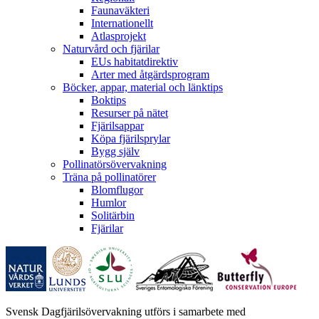
Faunaväkteri
Internationellt
Atlasprojekt
Naturvård och fjärilar
EUs habitatdirektiv
Arter med åtgärdsprogram
Böcker, appar, material och länktips
Boktips
Resurser på nätet
Fjärilsappar
Köpa fjärilsprylar
Bygg själv
Pollinatörsövervakning
Träna på pollinatörer
Blomflugor
Humlor
Solitärbin
Fjärilar
Svensk Dagfjärilsövervakning utförs i samarbete med