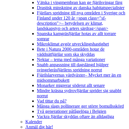
Vätska i vingmembran kan ge fjärilsvingar färg
Drastisk minskning av danska habitatspecialister
Fjärilars spridning till nya områden i Sverige och
Finland under 120 år <span class="sf-
description">– betydelsen av klimat,
landskapstyp och arters särdrag</span>
Spanska kamgräsfjärilar hotas av allt torrare
somrar
Mikroklimat avgör utvecklingshastighet
Bete i Natura 2000-områden hotar de
väddnätfjärilar som ska skyddas
Nektar – tema med många variationer
Snabb anpassning till dagslängd hjälper
svingelgräsfjärilens spridning norrut
Fjärilslarvernas värdväxter– Mycket mer än en
midsommarbukett
Monarker migrerar söderut allt senare
Mindre kräsna sydrovfjärilar sprider sig snabbt
norrut
Vad tittar du på?
Många slags pollinerare ger större bomullsskörd
Två generationer påfågelöga i Belgien
Vackra fjärilar skyddas oftare än alldagliga
Kalender
Anmäl dig här!