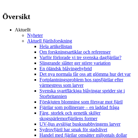
Översikt
Aktuellt
Nyheter
Aktuell fjärilsforskning
Hela artikellistan
Om forskningsartiklar och referenser
Varför förlorade vi tre svenska dagfjärilar?
Slingrande slåtter ger större variation
En öländsk blåvingehybrid
Det nya normala får oss att glömma hur det var
Fortplantningsproblem hos rapsfjärilar efter
värmestress som larver
Svenska svartfläckiga blåvingar sprider sig i
Storbritannien
Förskjuten blomning som försvar mot fjäril
Fjärilar som pollinerare – en laddad fråga
Färg, storlek och genetik skiljer
skogspärlemorfjärilens former
UV-ljus avslöjar busksnabbvingens larver
Sydrovfjäril har smak för stadslivet
Handel med fjärilar omsätter miljontals dollar