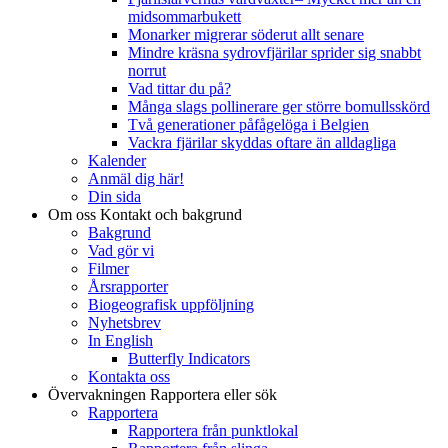
midsommarbukett
Monarker migrerar söderut allt senare
Mindre kräsna sydrovfjärilar sprider sig snabbt
norrut
Vad tittar du på?
Många slags pollinerare ger större bomullsskörd
Två generationer påfågelöga i Belgien
Vackra fjärilar skyddas oftare än alldagliga
Kalender
Anmäl dig här!
Din sida
Om oss
Kontakt och bakgrund
Bakgrund
Vad gör vi
Filmer
Årsrapporter
Biogeografisk uppföljning
Nyhetsbrev
In English
Butterfly Indicators
Kontakta oss
Övervakningen
Rapportera eller sök
Rapportera
Rapportera från punktlokal