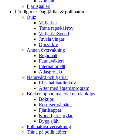
Allmänt
Fjärilsgalleri
Lär dig mer
Dagfjärilar & pollinatörer
Quiz
Vitfjärilar
Träna raps/kål/rov
VitfjärilarSpeed
Juvela vingar
Quizarkiv
Annan övervakning
Regionalt
Faunaväkteri
Internationellt
Atlasprojekt
Naturvård och fjärilar
EUs habitatdirektiv
Arter med åtgärdsprogram
Böcker, appar, material och länktips
Boktips
Resurser på nätet
Fjärilsappar
Köpa fjärilsprylar
Bygg själv
Pollinatörsövervakning
Träna på pollinatörer