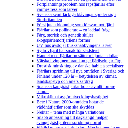
Fortplantningsproblem hos rapsfjärilar efter
värmestress som larver
Svenska svartfläckiga blåvingar sprider sig i
Storbritannien
Förskjuten blomning som försvar mot fjäril
Fjärilar som pollinerare – en laddad fråga
Färg, storlek och genetik skiljer
skogspärlemorfjärilens former
UV-ljus avslöjar busksnabbvingens larver
Sydrovfjäril har smak för stadslivet
Handel med fjärilar omsätter miljontals dollar
Vätska i vingmembran kan ge fjärilsvingar färg
Drastisk minskning av danska habitatspecialister
Fjärilars spridning till nya områden i Sverige och
Finland under 120 år
– betydelsen av klimat,
landskapstyp och arters särdrag
Spanska kamgräsfjärilar hotas av allt torrare
somrar
Mikroklimat avgör utvecklingshastighet
Bete i Natura 2000-områden hotar de
väddnätfjärilar som ska skyddas
Nektar – tema med många variationer
Snabb anpassning till dagslängd hjälper
svingelgräsfjärilens spridning norrut
Fjärilslarvernas värdväxter– Mycket mer än en