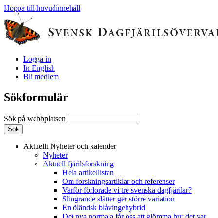
Hoppa till huvudinnehåll
Logga in
In English
Bli medlem
Sökformulär
Sök på webbplatsen
Aktuellt
Nyheter och kalender
Nyheter
Aktuell fjärilsforskning
Hela artikellistan
Om forskningsartiklar och referenser
Varför förlorade vi tre svenska dagfjärilar?
Slingrande slåtter ger större variation
En öländsk blåvingehybrid
Det nya normala får oss att glömma hur det var