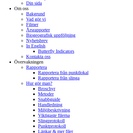
Din sida
Om oss
Bakgrund
Vad gör vi
Filmer
Årsrapporter
Biogeografisk uppföljning
Nyhetsbrev
In English
Butterfly Indicators
Kontakta oss
Övervakningen
Rapportera
Rapportera från punktlokal
Rapportera från slinga
Hur gör man?
Broschyr
Metoder
Snabbguide
Handledning
Miljöbeskrivning
Viktigaste filerna
Slingprotokoll
Punktprotokoll
Länkar & mer filer