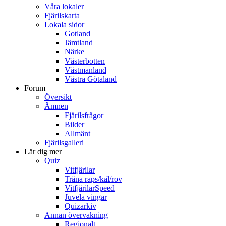
Våra lokaler
Fjärilskarta
Lokala sidor
Gotland
Jämtland
Närke
Västerbotten
Västmanland
Västra Götaland
Forum
Översikt
Ämnen
Fjärilsfrågor
Bilder
Allmänt
Fjärilsgalleri
Lär dig mer
Quiz
Vitfjärilar
Träna raps/kål/rov
VitfjärilarSpeed
Juvela vingar
Quizarkiv
Annan övervakning
Regionalt