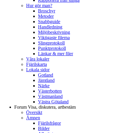
Rapportera från slinga
Hur gör man?
Broschyr
Metoder
Snabbguide
Handledning
Miljöbeskrivning
Viktigaste filerna
Slingprotokoll
Punktprotokoll
Länkar & mer filer
Våra lokaler
Fjärilskarta
Lokala sidor
Gotland
Jämtland
Närke
Västerbotten
Västmanland
Västra Götaland
Forum
Visa, diskutera, artbestäm
Översikt
Ämnen
Fjärilsfrågor
Bilder