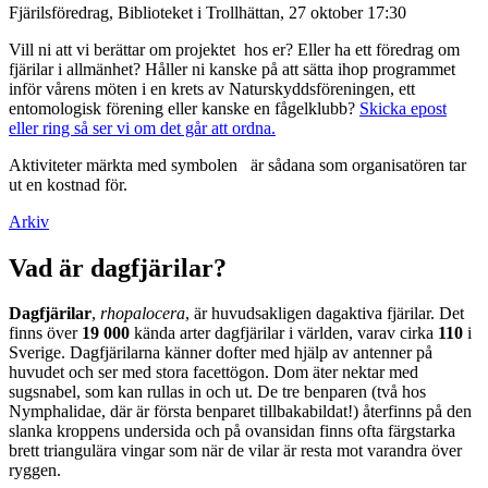
Fjärilsföredrag, Biblioteket i Trollhättan, 27 oktober 17:30
Vill ni att vi berättar om projektet hos er? Eller ha ett föredrag om
fjärilar i allmänhet? Håller ni kanske på att sätta ihop programmet
inför vårens möten i en krets av Naturskyddsföreningen, ett
entomologisk förening eller kanske en fågelklubb?
Skicka epost
eller ring så ser vi om det går att ordna.
Aktiviteter märkta med symbolen
är sådana som organisatören tar
ut en kostnad för.
Arkiv
Vad är dagfjärilar?
Dagfjärilar
,
rhopalocera
, är huvudsakligen dagaktiva fjärilar. Det
finns över
19 000
kända arter dagfjärilar i världen, varav cirka
110
i
Sverige. Dagfjärilarna känner dofter med hjälp av antenner på
huvudet och ser med stora facettögon. Dom äter nektar med
sugsnabel, som kan rullas in och ut. De tre benparen (två hos
Nymphalidae, där är första benparet tillbakabildat!) återfinns på den
slanka kroppens undersida och på ovansidan finns ofta färgstarka
brett triangulära vingar som när de vilar är resta mot varandra över
ryggen.