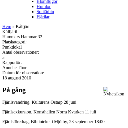
Blomflugor
Humlor
Solitärbin
Fjärilar
Hem
» Kålfjäril
Kålfjäril
Hammars Hammar 32
Platskategori:
Punktlokal
Antal observationer:
3
Rapportör:
Annelie Thor
Datum för observation:
18 augusti 2010
På gång
Fjärilsvandring, Kulturens Östarp 28 juni
Fjärilsexkursion, Konsthallen Norra Kvarken 11 juli
Fjärilsföredrag, Biblioteket i Mjölby, 23 september 18:00