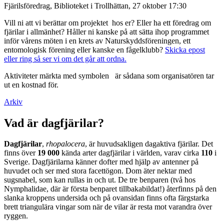
Fjärilsföredrag, Biblioteket i Trollhättan, 27 oktober 17:30
Vill ni att vi berättar om projektet hos er? Eller ha ett föredrag om
fjärilar i allmänhet? Håller ni kanske på att sätta ihop programmet
inför vårens möten i en krets av Naturskyddsföreningen, ett
entomologisk förening eller kanske en fågelklubb?
Skicka epost
eller ring så ser vi om det går att ordna.
Aktiviteter märkta med symbolen
är sådana som organisatören tar
ut en kostnad för.
Arkiv
Vad är dagfjärilar?
Dagfjärilar
,
rhopalocera
, är huvudsakligen dagaktiva fjärilar. Det
finns över
19 000
kända arter dagfjärilar i världen, varav cirka
110
i
Sverige. Dagfjärilarna känner dofter med hjälp av antenner på
huvudet och ser med stora facettögon. Dom äter nektar med
sugsnabel, som kan rullas in och ut. De tre benparen (två hos
Nymphalidae, där är första benparet tillbakabildat!) återfinns på den
slanka kroppens undersida och på ovansidan finns ofta färgstarka
brett triangulära vingar som när de vilar är resta mot varandra över
ryggen.