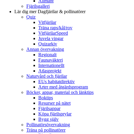
Allmänt
Fjärilsgalleri
Lär dig mer
Dagfjärilar & pollinatörer
Quiz
Vitfjärilar
Träna raps/kål/rov
VitfjärilarSpeed
Juvela vingar
Quizarkiv
Annan övervakning
Regionalt
Faunaväkteri
Internationellt
Atlasprojekt
Naturvård och fjärilar
EUs habitatdirektiv
Arter med åtgärdsprogram
Böcker, appar, material och länktips
Boktips
Resurser på nätet
Fjärilsappar
Köpa fjärilsprylar
Bygg själv
Pollinatörsövervakning
Träna på pollinatörer