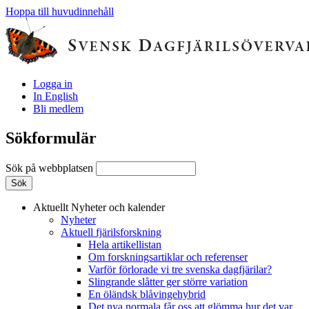
Hoppa till huvudinnehåll
Logga in
In English
Bli medlem
Sökformulär
Sök på webbplatsen
Aktuellt
Nyheter och kalender
Nyheter
Aktuell fjärilsforskning
Hela artikellistan
Om forskningsartiklar och referenser
Varför förlorade vi tre svenska dagfjärilar?
Slingrande slåtter ger större variation
En öländsk blåvingehybrid
Det nya normala får oss att glömma hur det var