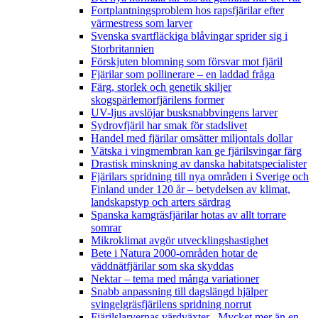
Fortplantningsproblem hos rapsfjärilar efter
värmestress som larver
Svenska svartfläckiga blåvingar sprider sig i
Storbritannien
Förskjuten blomning som försvar mot fjäril
Fjärilar som pollinerare – en laddad fråga
Färg, storlek och genetik skiljer
skogspärlemorfjärilens former
UV-ljus avslöjar busksnabbvingens larver
Sydrovfjäril har smak för stadslivet
Handel med fjärilar omsätter miljontals dollar
Vätska i vingmembran kan ge fjärilsvingar färg
Drastisk minskning av danska habitatspecialister
Fjärilars spridning till nya områden i Sverige och
Finland under 120 år
– betydelsen av klimat,
landskapstyp och arters särdrag
Spanska kamgräsfjärilar hotas av allt torrare
somrar
Mikroklimat avgör utvecklingshastighet
Bete i Natura 2000-områden hotar de
väddnätfjärilar som ska skyddas
Nektar – tema med många variationer
Snabb anpassning till dagslängd hjälper
svingelgräsfjärilens spridning norrut
Fjärilslarvernas värdväxter– Mycket mer än en