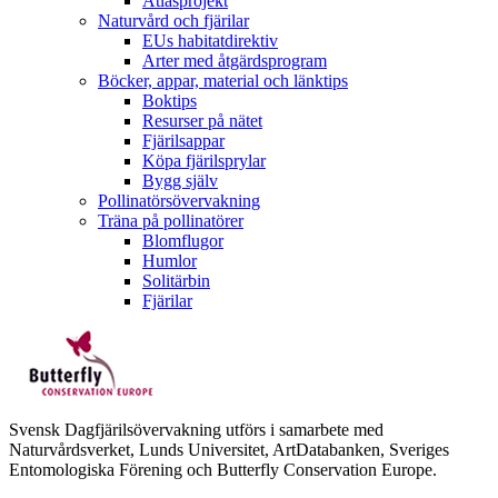
Atlasprojekt
Naturvård och fjärilar
EUs habitatdirektiv
Arter med åtgärdsprogram
Böcker, appar, material och länktips
Boktips
Resurser på nätet
Fjärilsappar
Köpa fjärilsprylar
Bygg själv
Pollinatörsövervakning
Träna på pollinatörer
Blomflugor
Humlor
Solitärbin
Fjärilar
Svensk Dagfjärilsövervakning utförs i samarbete med
Naturvårdsverket, Lunds Universitet, ArtDatabanken, Sveriges
Entomologiska Förening och Butterfly Conservation Europe.