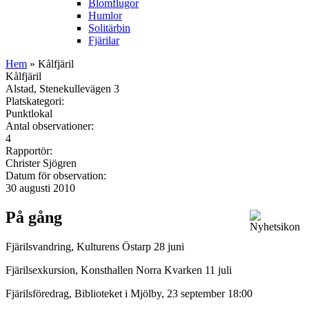
Blomflugor
Humlor
Solitärbin
Fjärilar
Hem
» Kålfjäril
Kålfjäril
Alstad, Stenekullevägen 3
Platskategori:
Punktlokal
Antal observationer:
4
Rapportör:
Christer Sjögren
Datum för observation:
30 augusti 2010
På gång
Fjärilsvandring, Kulturens Östarp 28 juni
Fjärilsexkursion, Konsthallen Norra Kvarken 11 juli
Fjärilsföredrag, Biblioteket i Mjölby, 23 september 18:00