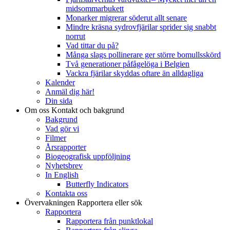
midsommarbukett
Monarker migrerar söderut allt senare
Mindre kräsna sydrovfjärilar sprider sig snabbt
norrut
Vad tittar du på?
Många slags pollinerare ger större bomullsskörd
Två generationer påfågelöga i Belgien
Vackra fjärilar skyddas oftare än alldagliga
Kalender
Anmäl dig här!
Din sida
Om oss
Kontakt och bakgrund
Bakgrund
Vad gör vi
Filmer
Årsrapporter
Biogeografisk uppföljning
Nyhetsbrev
In English
Butterfly Indicators
Kontakta oss
Övervakningen
Rapportera eller sök
Rapportera
Rapportera från punktlokal