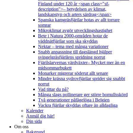
Finland under 120 år <span class="sf-
description">– betydelsen av klimat,
landskapstyp och arters särdrag</span>
Spanska kamgräsfjärilar hotas av allt torrare
somrar
Mikroklimat avgör utvecklingshastighet
Bete i Natura 2000-områden hotar de
väddnätfjärilar som ska skyddas
Nektar – tema med många variationer
Snabb anpassning till dagslängd hjälper
svingelgräsfjärilens spridning norrut
Fjärilslarvernas värdväxter– Mycket mer än en
midsommarbukett
Monarker migrerar söderut allt senare
Mindre kräsna sydrovfjärilar sprider sig snabbt
norrut
Vad tittar du på?
Många slags pollinerare ger större bomullsskörd
Två generationer påfågelöga i Belgien
Vackra fjärilar skyddas oftare än alldagliga
Kalender
Anmäl dig här!
Din sida
Om oss
Bakgrund