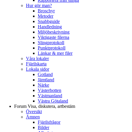
Rapportera från slinga
Hur gör man?
Broschyr
Metoder
Snabbguide
Handledning
Miljöbeskrivning
Viktigaste filerna
Slingprotokoll
Punktprotokoll
Länkar & mer filer
Våra lokaler
Fjärilskarta
Lokala sidor
Gotland
Jämtland
Närke
Västerbotten
Västmanland
Västra Götaland
Forum
Visa, diskutera, artbestäm
Översikt
Ämnen
Fjärilsfrågor
Bilder