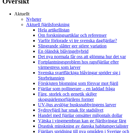
Översikt
Aktuellt
Nyheter
Aktuell fjärilsforskning
Hela artikellistan
Om forskningsartiklar och referenser
Varför förlorade vi tre svenska dagfjärilar?
Slingrande slåtter ger större variation
En öländsk blåvingehybrid
Det nya normala får oss att glömma hur det var
Fortplantningsproblem hos rapsfjärilar efter
värmestress som larver
Svenska svartfläckiga blåvingar sprider sig i
Storbritannien
Förskjuten blomning som försvar mot fjäril
Fjärilar som pollinerare – en laddad fråga
Färg, storlek och genetik skiljer
skogspärlemorfjärilens former
UV-ljus avslöjar busksnabbvingens larver
Sydrovfjäril har smak för stadslivet
Handel med fjärilar omsätter miljontals dollar
Vätska i vingmembran kan ge fjärilsvingar färg
Drastisk minskning av danska habitatspecialister
Fjärilars spridning till nya områden i Sverige och