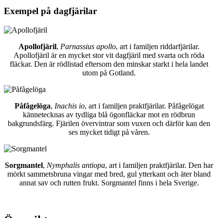
Exempel på dagfjärilar
Apollofjäril
,
Parnassius apollo
, art i familjen riddarfjärilar.
Apollofjäril är en mycket stor vit dagfjäril med svarta och röda
fläckar. Den är rödlistad eftersom den minskar starkt i hela landet
utom på Gotland.
Påfågelöga
,
Inachis io
, art i familjen praktfjärilar. Påfågelögat
kännetecknas av tydliga blå ögonfläckar mot en rödbrun
bakgrundsfärg. Fjärilen övervintrar som vuxen och därför kan den
ses mycket tidigt på våren.
Sorgmantel
,
Nymphalis antiopa
, art i familjen praktfjärilar. Den har
mörkt sammetsbruna vingar med bred, gul ytterkant och äter bland
annat sav och rutten frukt. Sorgmantel finns i hela Sverige.