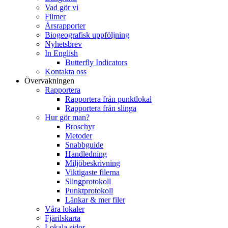
Vad gör vi
Filmer
Årsrapporter
Biogeografisk uppföljning
Nyhetsbrev
In English
Butterfly Indicators
Kontakta oss
Övervakningen
Rapportera
Rapportera från punktlokal
Rapportera från slinga
Hur gör man?
Broschyr
Metoder
Snabbguide
Handledning
Miljöbeskrivning
Viktigaste filerna
Slingprotokoll
Punktprotokoll
Länkar & mer filer
Våra lokaler
Fjärilskarta
Lokala sidor