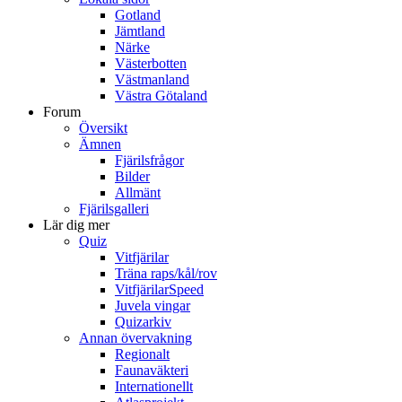
Gotland
Jämtland
Närke
Västerbotten
Västmanland
Västra Götaland
Forum
Översikt
Ämnen
Fjärilsfrågor
Bilder
Allmänt
Fjärilsgalleri
Lär dig mer
Quiz
Vitfjärilar
Träna raps/kål/rov
VitfjärilarSpeed
Juvela vingar
Quizarkiv
Annan övervakning
Regionalt
Faunaväkteri
Internationellt