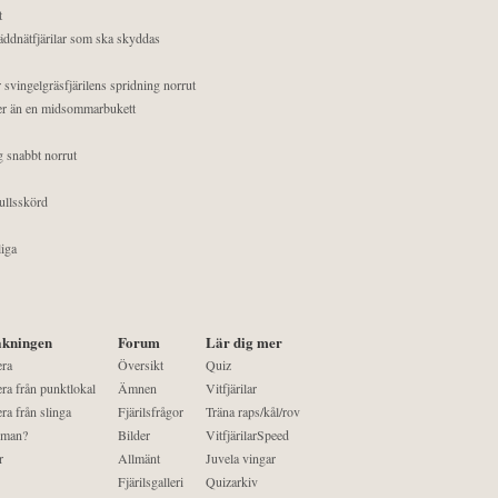
t
äddnätfjärilar som ska skyddas
 svingelgräsfjärilens spridning norrut
mer än en midsommarbukett
g snabbt norrut
ullsskörd
liga
kningen
Forum
Lär dig mer
era
Översikt
Quiz
ra från punktlokal
Ämnen
Vitfjärilar
ra från slinga
Fjärilsfrågor
Träna raps/kål/rov
 man?
Bilder
VitfjärilarSpeed
r
Allmänt
Juvela vingar
Fjärilsgalleri
Quizarkiv