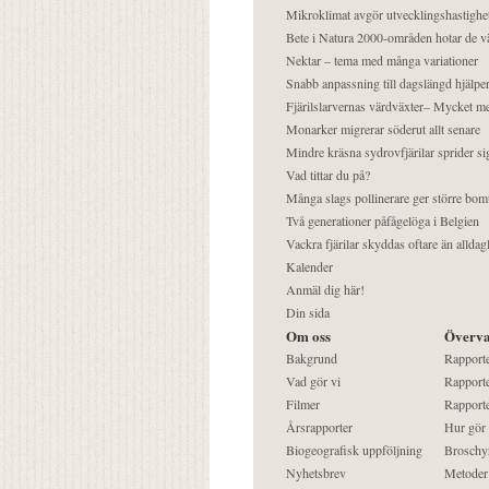
Mikroklimat avgör utvecklingshastighe
Bete i Natura 2000-områden hotar de v
Nektar – tema med många variationer
Snabb anpassning till dagslängd hjälper
Fjärilslarvernas värdväxter– Mycket 
Monarker migrerar söderut allt senare
Mindre kräsna sydrovfjärilar sprider si
Vad tittar du på?
Många slags pollinerare ger större bom
Två generationer påfågelöga i Belgien
Vackra fjärilar skyddas oftare än alldag
Kalender
Anmäl dig här!
Din sida
Om oss
Överva
Bakgrund
Rapport
Vad gör vi
Rapporte
Filmer
Rapporte
Årsrapporter
Hur gör
Biogeografisk uppföljning
Broschy
Nyhetsbrev
Metoder