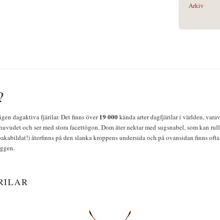
Arkiv
?
19 000
igen dagaktiva fjärilar. Det finns över
kända arter dagfjärilar i världen, vara
huvudet och ser med stora facettögon. Dom äter nektar med sugsnabel, som kan rulla
bakabildat!) återfinns på den slanka kroppens undersida och på ovansidan finns ofta 
yggen.
RILAR