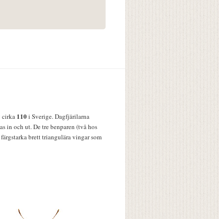
110
v cirka
i Sverige. Dagfjärilarna
s in och ut. De tre benparen (två hos
färgstarka brett triangulära vingar som