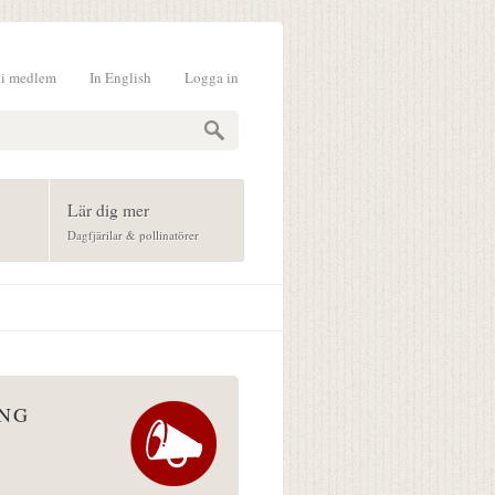
li medlem
In English
Logga in
formulär
Lär dig mer
Dagfjärilar & pollinatörer
ÅNG