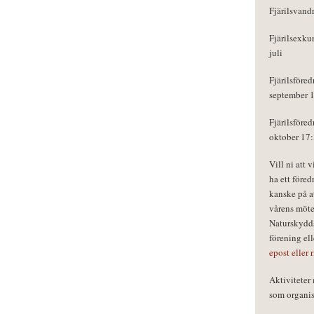
Fjärilsvand
Fjärilsexku
juli
Fjärilsföred
september 
Fjärilsföred
oktober 17
Vill ni att 
ha ett föred
kanske på a
vårens möte
Naturskydds
förening el
epost eller 
Aktivitete
som organisa