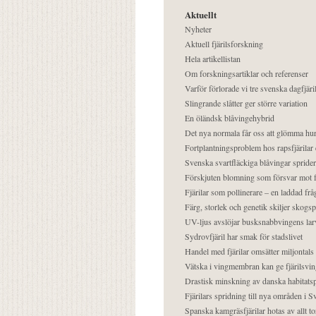
Aktuellt
Nyheter
Aktuell fjärilsforskning
Hela artikellistan
Om forskningsartiklar och referenser
Varför förlorade vi tre svenska dagfjäri
Slingrande slåtter ger större variation
En öländsk blåvingehybrid
Det nya normala får oss att glömma hur
Fortplantningsproblem hos rapsfjärilar 
Svenska svartfläckiga blåvingar sprider 
Förskjuten blomning som försvar mot fj
Fjärilar som pollinerare – en laddad frå
Färg, storlek och genetik skiljer skogs
UV-ljus avslöjar busksnabbvingens lar
Sydrovfjäril har smak för stadslivet
Handel med fjärilar omsätter miljontals 
Vätska i vingmembran kan ge fjärilsvin
Drastisk minskning av danska habitatsp
Fjärilars spridning till nya områden i
Spanska kamgräsfjärilar hotas av allt t