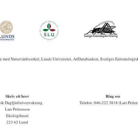
te med Naturvårdsverket, Lunds Universitet, ArtDatabanken, Sveriges Entomologis
Skriv ett brev
Ring oss
sk Dagfjärilsövervakning
Telefon: 046-222 3818 (Lars Petter
Lars Pettersson
Ekologihuset
223 62 Lund