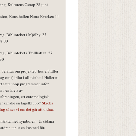
ring, Kulturens Östarp 28 juni
rsion, Konsthallen Norra Kvarken 11
rag, Biblioteket i Mjölby, 23
18:00
rag, Biblioteket i Trollhättan, 27
:30
vi berättar om projektet hos er? Eller
rag om fjärilar i allmänhet? Håller ni
tt sätta ihop programmet inför
n i en krets av
föreningen, ett entomologisk
ler kanske en fågelklubb?
Skicka
ring så ser vi om det går att ordna.
r märkta med symbolen
är sådana
tören tar ut en kostnad för.