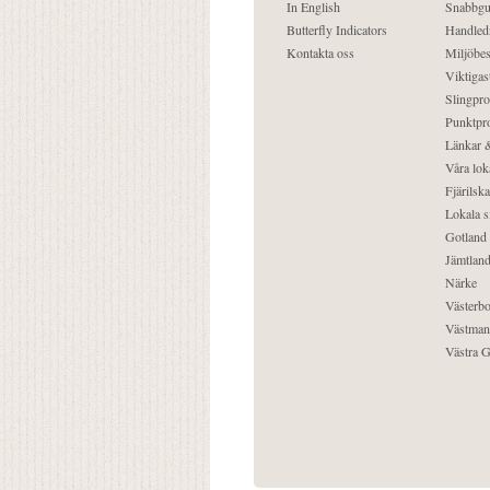
In English
Snabbgu
Butterfly Indicators
Handled
Kontakta oss
Miljöbes
Viktigast
Slingpro
Punktpro
Länkar &
Våra lok
Fjärilska
Lokala s
Gotland
Jämtlan
Närke
Västerbo
Västman
Västra G