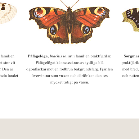
Påfågelöga
Sorgman
 i familjen
,
Inachis io
, art i familjen praktfjärilar.
t stor vit
Påfågelögat kännetecknas av tydliga blå
praktfjäri
r. Den är
ögonfläckar mot en rödbrun bakgrundsfärg. Fjärilen
med bred,
 hela landet
övervintrar som vuxen och därför kan den ses
och rutten
mycket tidigt på våren.