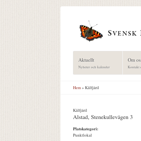
Hoppa till huvudinnehåll
Aktuellt
Om os
Nyheter och kalender
Kontakt 
Hem
» Kålfjäril
Kålfjäril
Alstad, Stenekullevägen 3
Platskategori:
Punktlokal