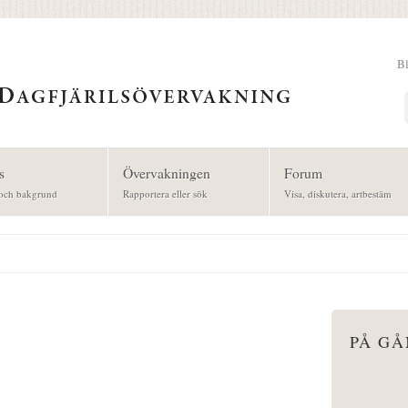
B
Sök
s
Övervakningen
Forum
och bakgrund
Rapportera eller sök
Visa, diskutera, artbestäm
PÅ G