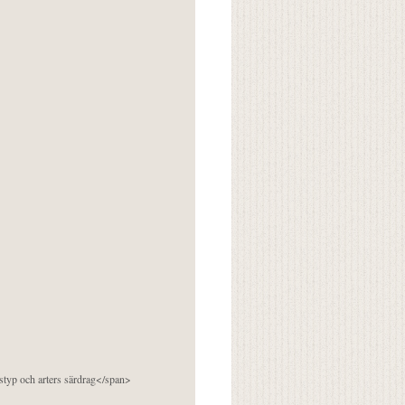
pstyp och arters särdrag</span>