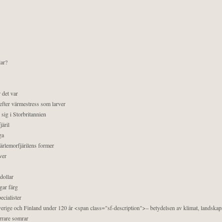
lar?
 det var
efter värmestress som larver
sig i Storbritannien
äril
ga
pärlemorfjärilens former
ver
dollar
gar färg
ecialister
 Sverige och Finland under 120 år <span class="sf-description">– betydelsen av klimat, landska
orrare somrar