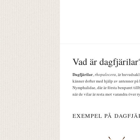
Vad är dagfjärilar
Dagfjärilar
,
rhopalocera
, är huvudsakl
känner dofter med hjälp av antenner på 
Nymphalidae, där är första benparet till
när de vilar är resta mot varandra över r
EXEMPEL PÅ DAGFJÄ