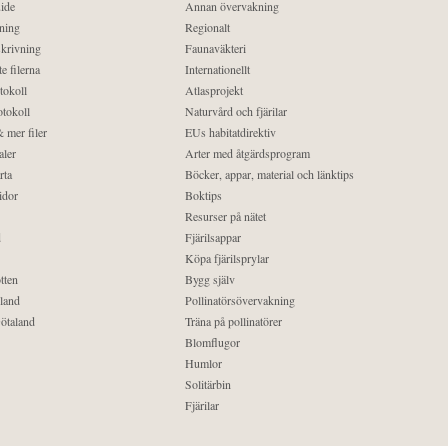
ide
Annan övervakning
ning
Regionalt
krivning
Faunaväkteri
e filerna
Internationellt
tokoll
Atlasprojekt
tokoll
Naturvård och fjärilar
 mer filer
EUs habitatdirektiv
aler
Arter med åtgärdsprogram
rta
Böcker, appar, material och länktips
idor
Boktips
Resurser på nätet
d
Fjärilsappar
Köpa fjärilsprylar
tten
Bygg själv
land
Pollinatörsövervakning
ötaland
Träna på pollinatörer
Blomflugor
Humlor
Solitärbin
Fjärilar