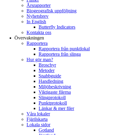
Årsrapporter
Biogeografisk uppföljning
Nyhetsbrev
In English
Butterfly Indicators
Kontakta oss
Övervakningen
Rapportera
Rapportera från punktlokal
Rapportera från slinga
Hur gör man?
Broschyr
Metoder
Snabbguide
Handledning
Miljöbeskrivning
Viktigaste filerna
Slingprotokoll
Punktprotokoll
Länkar & mer filer
Våra lokaler
Fjärilskarta
Lokala sidor
Gotland