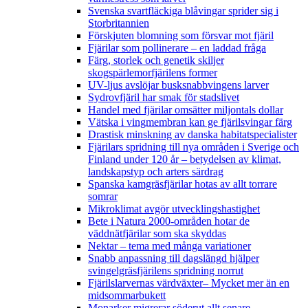
Svenska svartfläckiga blåvingar sprider sig i
Storbritannien
Förskjuten blomning som försvar mot fjäril
Fjärilar som pollinerare – en laddad fråga
Färg, storlek och genetik skiljer
skogspärlemorfjärilens former
UV-ljus avslöjar busksnabbvingens larver
Sydrovfjäril har smak för stadslivet
Handel med fjärilar omsätter miljontals dollar
Vätska i vingmembran kan ge fjärilsvingar färg
Drastisk minskning av danska habitatspecialister
Fjärilars spridning till nya områden i Sverige och
Finland under 120 år
– betydelsen av klimat,
landskapstyp och arters särdrag
Spanska kamgräsfjärilar hotas av allt torrare
somrar
Mikroklimat avgör utvecklingshastighet
Bete i Natura 2000-områden hotar de
väddnätfjärilar som ska skyddas
Nektar – tema med många variationer
Snabb anpassning till dagslängd hjälper
svingelgräsfjärilens spridning norrut
Fjärilslarvernas värdväxter– Mycket mer än en
midsommarbukett
Monarker migrerar söderut allt senare