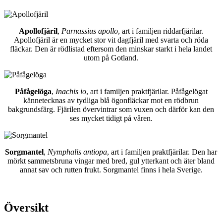
Apollofjäril
,
Parnassius apollo
, art i familjen riddarfjärilar.
Apollofjäril är en mycket stor vit dagfjäril med svarta och röda
fläckar. Den är rödlistad eftersom den minskar starkt i hela landet
utom på Gotland.
Påfågelöga
,
Inachis io
, art i familjen praktfjärilar. Påfågelögat
kännetecknas av tydliga blå ögonfläckar mot en rödbrun
bakgrundsfärg. Fjärilen övervintrar som vuxen och därför kan den
ses mycket tidigt på våren.
Sorgmantel
,
Nymphalis antiopa
, art i familjen praktfjärilar. Den har
mörkt sammetsbruna vingar med bred, gul ytterkant och äter bland
annat sav och rutten frukt. Sorgmantel finns i hela Sverige.
Översikt