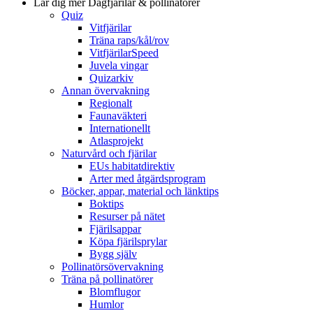
Lär dig mer
Dagfjärilar & pollinatörer
Quiz
Vitfjärilar
Träna raps/kål/rov
VitfjärilarSpeed
Juvela vingar
Quizarkiv
Annan övervakning
Regionalt
Faunaväkteri
Internationellt
Atlasprojekt
Naturvård och fjärilar
EUs habitatdirektiv
Arter med åtgärdsprogram
Böcker, appar, material och länktips
Boktips
Resurser på nätet
Fjärilsappar
Köpa fjärilsprylar
Bygg själv
Pollinatörsövervakning
Träna på pollinatörer
Blomflugor
Humlor