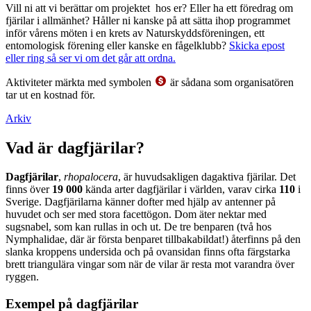
Vill ni att vi berättar om projektet hos er? Eller ha ett föredrag om
fjärilar i allmänhet? Håller ni kanske på att sätta ihop programmet
inför vårens möten i en krets av Naturskyddsföreningen, ett
entomologisk förening eller kanske en fågelklubb?
Skicka epost
eller ring så ser vi om det går att ordna.
Aktiviteter märkta med symbolen
är sådana som organisatören
tar ut en kostnad för.
Arkiv
Vad är dagfjärilar?
Dagfjärilar
,
rhopalocera
, är huvudsakligen dagaktiva fjärilar. Det
finns över
19 000
kända arter dagfjärilar i världen, varav cirka
110
i
Sverige. Dagfjärilarna känner dofter med hjälp av antenner på
huvudet och ser med stora facettögon. Dom äter nektar med
sugsnabel, som kan rullas in och ut. De tre benparen (två hos
Nymphalidae, där är första benparet tillbakabildat!) återfinns på den
slanka kroppens undersida och på ovansidan finns ofta färgstarka
brett triangulära vingar som när de vilar är resta mot varandra över
ryggen.
Exempel på dagfjärilar