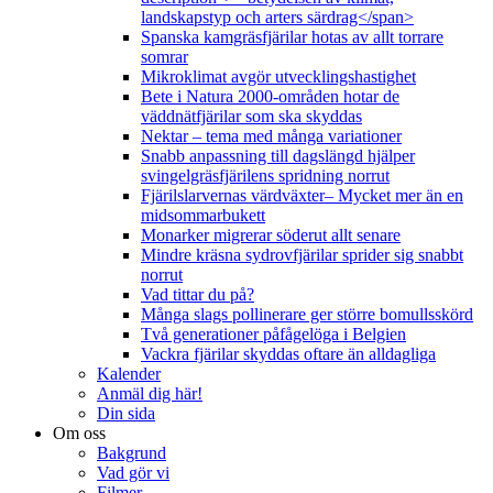
landskapstyp och arters särdrag</span>
Spanska kamgräsfjärilar hotas av allt torrare
somrar
Mikroklimat avgör utvecklingshastighet
Bete i Natura 2000-områden hotar de
väddnätfjärilar som ska skyddas
Nektar – tema med många variationer
Snabb anpassning till dagslängd hjälper
svingelgräsfjärilens spridning norrut
Fjärilslarvernas värdväxter– Mycket mer än en
midsommarbukett
Monarker migrerar söderut allt senare
Mindre kräsna sydrovfjärilar sprider sig snabbt
norrut
Vad tittar du på?
Många slags pollinerare ger större bomullsskörd
Två generationer påfågelöga i Belgien
Vackra fjärilar skyddas oftare än alldagliga
Kalender
Anmäl dig här!
Din sida
Om oss
Bakgrund
Vad gör vi
Filmer