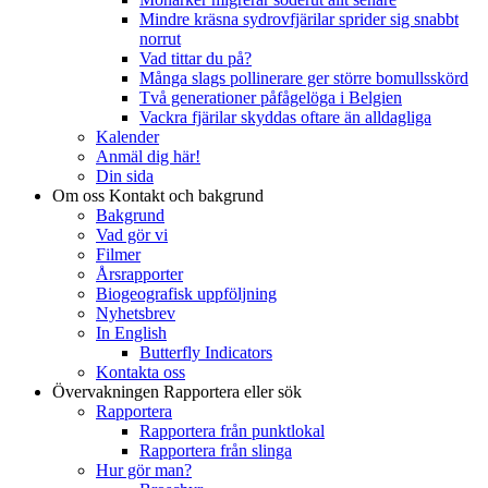
Mindre kräsna sydrovfjärilar sprider sig snabbt
norrut
Vad tittar du på?
Många slags pollinerare ger större bomullsskörd
Två generationer påfågelöga i Belgien
Vackra fjärilar skyddas oftare än alldagliga
Kalender
Anmäl dig här!
Din sida
Om oss
Kontakt och bakgrund
Bakgrund
Vad gör vi
Filmer
Årsrapporter
Biogeografisk uppföljning
Nyhetsbrev
In English
Butterfly Indicators
Kontakta oss
Övervakningen
Rapportera eller sök
Rapportera
Rapportera från punktlokal
Rapportera från slinga
Hur gör man?