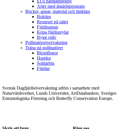
EUs habitatdirektiv
Arter med åtgärdsprogram
Böcker, appar, material och länktips
Boktips
Resurser på nätet
Fjärilsappar
Köpa fjärilsprylar
Bygg själv
Pollinatörsövervakning
Träna på pollinatörer
Blomflugor
Humlor
Solitärbin
Fjärilar
Svensk Dagfjärilsövervakning utförs i samarbete med
Naturvårdsverket, Lunds Universitet, ArtDatabanken, Sveriges
Entomologiska Förening och Butterfly Conservation Europe.
Skriv ett brev
Ring oss