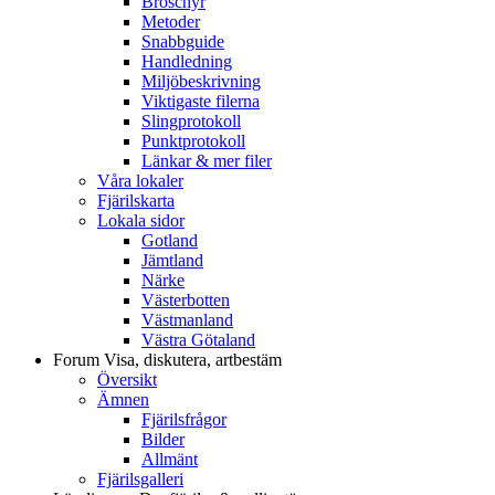
Broschyr
Metoder
Snabbguide
Handledning
Miljöbeskrivning
Viktigaste filerna
Slingprotokoll
Punktprotokoll
Länkar & mer filer
Våra lokaler
Fjärilskarta
Lokala sidor
Gotland
Jämtland
Närke
Västerbotten
Västmanland
Västra Götaland
Forum
Visa, diskutera, artbestäm
Översikt
Ämnen
Fjärilsfrågor
Bilder
Allmänt
Fjärilsgalleri