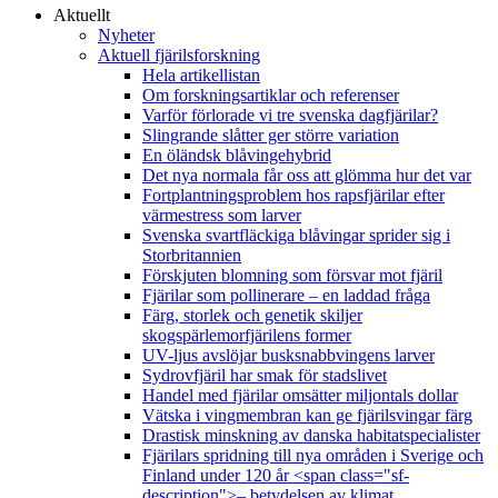
Aktuellt
Nyheter
Aktuell fjärilsforskning
Hela artikellistan
Om forskningsartiklar och referenser
Varför förlorade vi tre svenska dagfjärilar?
Slingrande slåtter ger större variation
En öländsk blåvingehybrid
Det nya normala får oss att glömma hur det var
Fortplantningsproblem hos rapsfjärilar efter
värmestress som larver
Svenska svartfläckiga blåvingar sprider sig i
Storbritannien
Förskjuten blomning som försvar mot fjäril
Fjärilar som pollinerare – en laddad fråga
Färg, storlek och genetik skiljer
skogspärlemorfjärilens former
UV-ljus avslöjar busksnabbvingens larver
Sydrovfjäril har smak för stadslivet
Handel med fjärilar omsätter miljontals dollar
Vätska i vingmembran kan ge fjärilsvingar färg
Drastisk minskning av danska habitatspecialister
Fjärilars spridning till nya områden i Sverige och
Finland under 120 år <span class="sf-
description">– betydelsen av klimat,