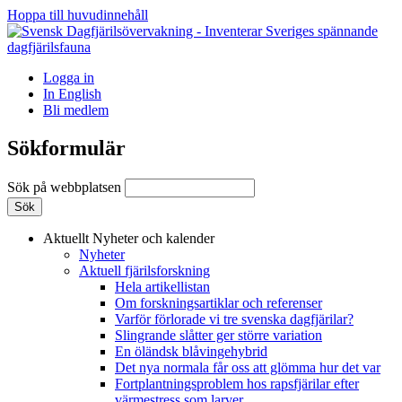
Hoppa till huvudinnehåll
Logga in
In English
Bli medlem
Sökformulär
Sök på webbplatsen
Aktuellt
Nyheter och kalender
Nyheter
Aktuell fjärilsforskning
Hela artikellistan
Om forskningsartiklar och referenser
Varför förlorade vi tre svenska dagfjärilar?
Slingrande slåtter ger större variation
En öländsk blåvingehybrid
Det nya normala får oss att glömma hur det var
Fortplantningsproblem hos rapsfjärilar efter
värmestress som larver