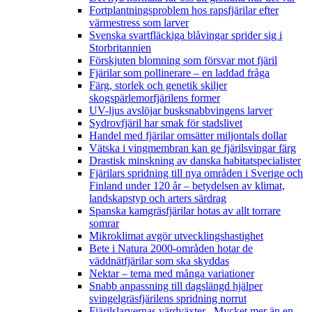
Fortplantningsproblem hos rapsfjärilar efter
värmestress som larver
Svenska svartfläckiga blåvingar sprider sig i
Storbritannien
Förskjuten blomning som försvar mot fjäril
Fjärilar som pollinerare – en laddad fråga
Färg, storlek och genetik skiljer
skogspärlemorfjärilens former
UV-ljus avslöjar busksnabbvingens larver
Sydrovfjäril har smak för stadslivet
Handel med fjärilar omsätter miljontals dollar
Vätska i vingmembran kan ge fjärilsvingar färg
Drastisk minskning av danska habitatspecialister
Fjärilars spridning till nya områden i Sverige och
Finland under 120 år
– betydelsen av klimat,
landskapstyp och arters särdrag
Spanska kamgräsfjärilar hotas av allt torrare
somrar
Mikroklimat avgör utvecklingshastighet
Bete i Natura 2000-områden hotar de
väddnätfjärilar som ska skyddas
Nektar – tema med många variationer
Snabb anpassning till dagslängd hjälper
svingelgräsfjärilens spridning norrut
Fjärilslarvernas värdväxter– Mycket mer än en