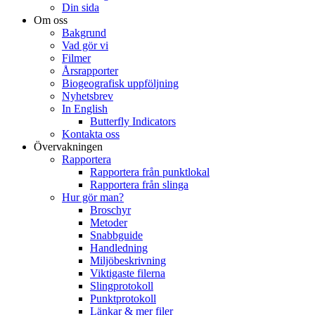
Din sida
Om oss
Bakgrund
Vad gör vi
Filmer
Årsrapporter
Biogeografisk uppföljning
Nyhetsbrev
In English
Butterfly Indicators
Kontakta oss
Övervakningen
Rapportera
Rapportera från punktlokal
Rapportera från slinga
Hur gör man?
Broschyr
Metoder
Snabbguide
Handledning
Miljöbeskrivning
Viktigaste filerna
Slingprotokoll
Punktprotokoll
Länkar & mer filer