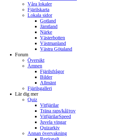
Våra lokaler
Fjärilskarta
Lokala sidor
Gotland
Jämtland
Närke
Västerbotten
Västmanland
Västra Götaland
Forum
Översikt
Ämnen
Fjärilsfrågor
Bilder
Allmänt
Fjärilsgalleri
Lär dig mer
Quiz
Vitfjärilar
Träna raps/kål/rov
VitfjärilarSpeed
Juvela vingar
Quizarkiv
Annan övervakning
Regionalt