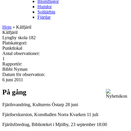
Blomflugor
Humlor
Solitärbin
Fjärilar
Hem
» Kålfjäril
Kålfjäril
Lyngby skola 182
Platskategori:
Punktlokal
Antal observationer:
1
Rapportör:
Bibbi Nyman
Datum för observation:
6 juni 2011
På gång
Fjärilsvandring, Kulturens Östarp 28 juni
Fjärilsexkursion, Konsthallen Norra Kvarken 11 juli
Fjärilsföredrag, Biblioteket i Mjölby, 23 september 18:00