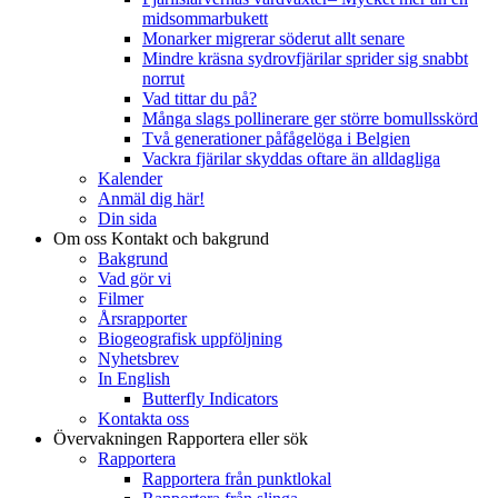
midsommarbukett
Monarker migrerar söderut allt senare
Mindre kräsna sydrovfjärilar sprider sig snabbt
norrut
Vad tittar du på?
Många slags pollinerare ger större bomullsskörd
Två generationer påfågelöga i Belgien
Vackra fjärilar skyddas oftare än alldagliga
Kalender
Anmäl dig här!
Din sida
Om oss
Kontakt och bakgrund
Bakgrund
Vad gör vi
Filmer
Årsrapporter
Biogeografisk uppföljning
Nyhetsbrev
In English
Butterfly Indicators
Kontakta oss
Övervakningen
Rapportera eller sök
Rapportera
Rapportera från punktlokal