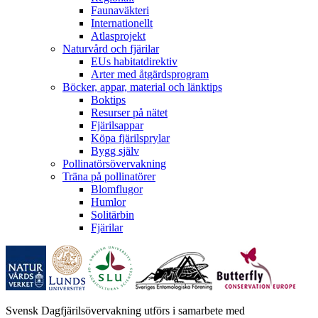
Faunaväkteri
Internationellt
Atlasprojekt
Naturvård och fjärilar
EUs habitatdirektiv
Arter med åtgärdsprogram
Böcker, appar, material och länktips
Boktips
Resurser på nätet
Fjärilsappar
Köpa fjärilsprylar
Bygg själv
Pollinatörsövervakning
Träna på pollinatörer
Blomflugor
Humlor
Solitärbin
Fjärilar
Svensk Dagfjärilsövervakning utförs i samarbete med