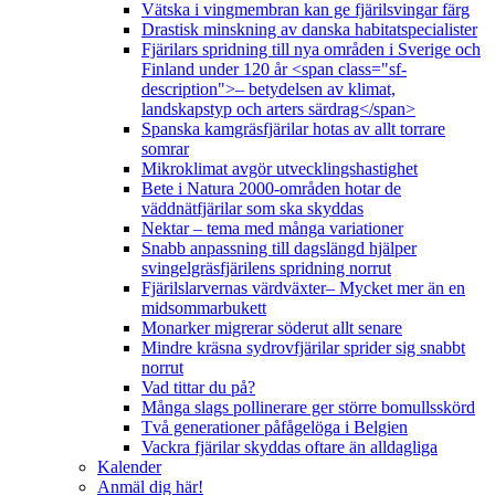
Vätska i vingmembran kan ge fjärilsvingar färg
Drastisk minskning av danska habitatspecialister
Fjärilars spridning till nya områden i Sverige och
Finland under 120 år <span class="sf-
description">– betydelsen av klimat,
landskapstyp och arters särdrag</span>
Spanska kamgräsfjärilar hotas av allt torrare
somrar
Mikroklimat avgör utvecklingshastighet
Bete i Natura 2000-områden hotar de
väddnätfjärilar som ska skyddas
Nektar – tema med många variationer
Snabb anpassning till dagslängd hjälper
svingelgräsfjärilens spridning norrut
Fjärilslarvernas värdväxter– Mycket mer än en
midsommarbukett
Monarker migrerar söderut allt senare
Mindre kräsna sydrovfjärilar sprider sig snabbt
norrut
Vad tittar du på?
Många slags pollinerare ger större bomullsskörd
Två generationer påfågelöga i Belgien
Vackra fjärilar skyddas oftare än alldagliga
Kalender
Anmäl dig här!