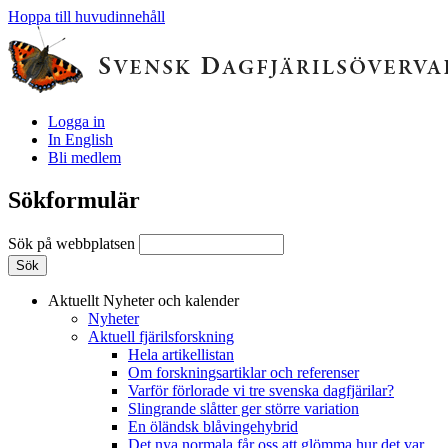
Hoppa till huvudinnehåll
Logga in
In English
Bli medlem
Sökformulär
Sök på webbplatsen
Aktuellt
Nyheter och kalender
Nyheter
Aktuell fjärilsforskning
Hela artikellistan
Om forskningsartiklar och referenser
Varför förlorade vi tre svenska dagfjärilar?
Slingrande slåtter ger större variation
En öländsk blåvingehybrid
Det nya normala får oss att glömma hur det var