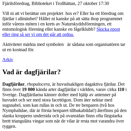
Fjärilsföredrag, Biblioteket i Trollhättan, 27 oktober 17:30
Vill ni att vi berättar om projektet hos er? Eller ha ett föredrag om
fjärilar i allmänhet? Håller ni kanske på att sätta ihop programmet
inför vårens möten i en krets av Naturskyddsföreningen, ett
entomologisk förening eller kanske en fågelklubb?
Skicka epost
eller ring så ser vi om det går att ordna.
Aktiviteter märkta med symbolen
är sådana som organisatören tar
ut en kostnad för.
Arkiv
Vad är dagfjärilar?
Dagfjärilar
,
rhopalocera
, är huvudsakligen dagaktiva fjärilar. Det
finns över
19 000
kända arter dagfjärilar i världen, varav cirka
110
i
Sverige. Dagfjärilarna känner dofter med hjälp av antenner på
huvudet och ser med stora facettögon. Dom äter nektar med
sugsnabel, som kan rullas in och ut. De tre benparen (två hos
Nymphalidae, där är första benparet tillbakabildat!) återfinns på den
slanka kroppens undersida och på ovansidan finns ofta färgstarka
brett triangulära vingar som när de vilar är resta mot varandra över
ryggen.