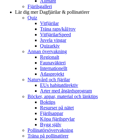
Allmänt
Fjärilsgalleri
Lär dig mer
Dagfjärilar & pollinatörer
Quiz
Vitfjärilar
Träna raps/kål/rov
VitfjärilarSpeed
Juvela vingar
Quizarkiv
Annan övervakning
Regionalt
Faunaväkteri
Internationellt
Atlasprojekt
Naturvård och fjärilar
EUs habitatdirektiv
Arter med åtgärdsprogram
Böcker, appar, material och länktips
Boktips
Resurser på nätet
Fjärilsappar
Köpa fjärilsprylar
Bygg själv
Pollinatörsövervakning
Träna på pollinatörer