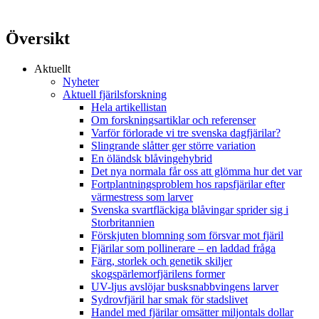
Översikt
Aktuellt
Nyheter
Aktuell fjärilsforskning
Hela artikellistan
Om forskningsartiklar och referenser
Varför förlorade vi tre svenska dagfjärilar?
Slingrande slåtter ger större variation
En öländsk blåvingehybrid
Det nya normala får oss att glömma hur det var
Fortplantningsproblem hos rapsfjärilar efter
värmestress som larver
Svenska svartfläckiga blåvingar sprider sig i
Storbritannien
Förskjuten blomning som försvar mot fjäril
Fjärilar som pollinerare – en laddad fråga
Färg, storlek och genetik skiljer
skogspärlemorfjärilens former
UV-ljus avslöjar busksnabbvingens larver
Sydrovfjäril har smak för stadslivet
Handel med fjärilar omsätter miljontals dollar