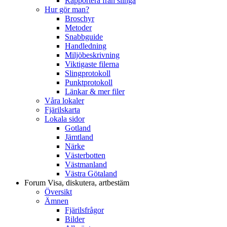
Rapportera från slinga
Hur gör man?
Broschyr
Metoder
Snabbguide
Handledning
Miljöbeskrivning
Viktigaste filerna
Slingprotokoll
Punktprotokoll
Länkar & mer filer
Våra lokaler
Fjärilskarta
Lokala sidor
Gotland
Jämtland
Närke
Västerbotten
Västmanland
Västra Götaland
Forum
Visa, diskutera, artbestäm
Översikt
Ämnen
Fjärilsfrågor
Bilder