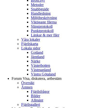
Broschyr
Metoder
Snabbguide
Handledning
Miljöbeskrivning
Viktigaste filerna
Slingprotokoll
Punktprotokoll
Länkar & mer filer
Våra lokaler
Fjärilskarta
Lokala sidor
Gotland
Jämtland
Närke
Västerbotten
Västmanland
Västra Götaland
Forum
Visa, diskutera, artbestäm
Översikt
Ämnen
Fjärilsfrågor
Bilder
Allmänt
Fjärilsgalleri