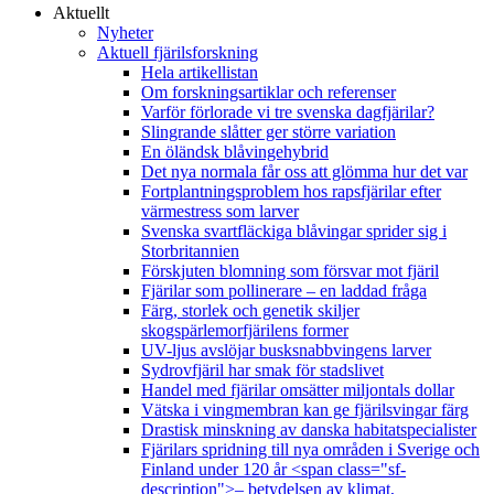
Aktuellt
Nyheter
Aktuell fjärilsforskning
Hela artikellistan
Om forskningsartiklar och referenser
Varför förlorade vi tre svenska dagfjärilar?
Slingrande slåtter ger större variation
En öländsk blåvingehybrid
Det nya normala får oss att glömma hur det var
Fortplantningsproblem hos rapsfjärilar efter
värmestress som larver
Svenska svartfläckiga blåvingar sprider sig i
Storbritannien
Förskjuten blomning som försvar mot fjäril
Fjärilar som pollinerare – en laddad fråga
Färg, storlek och genetik skiljer
skogspärlemorfjärilens former
UV-ljus avslöjar busksnabbvingens larver
Sydrovfjäril har smak för stadslivet
Handel med fjärilar omsätter miljontals dollar
Vätska i vingmembran kan ge fjärilsvingar färg
Drastisk minskning av danska habitatspecialister
Fjärilars spridning till nya områden i Sverige och
Finland under 120 år <span class="sf-
description">– betydelsen av klimat,