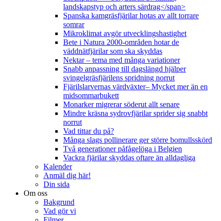
landskapstyp och arters särdrag</span>
Spanska kamgräsfjärilar hotas av allt torrare
somrar
Mikroklimat avgör utvecklingshastighet
Bete i Natura 2000-områden hotar de
väddnätfjärilar som ska skyddas
Nektar – tema med många variationer
Snabb anpassning till dagslängd hjälper
svingelgräsfjärilens spridning norrut
Fjärilslarvernas värdväxter– Mycket mer än en
midsommarbukett
Monarker migrerar söderut allt senare
Mindre kräsna sydrovfjärilar sprider sig snabbt
norrut
Vad tittar du på?
Många slags pollinerare ger större bomullsskörd
Två generationer påfågelöga i Belgien
Vackra fjärilar skyddas oftare än alldagliga
Kalender
Anmäl dig här!
Din sida
Om oss
Bakgrund
Vad gör vi
Filmer