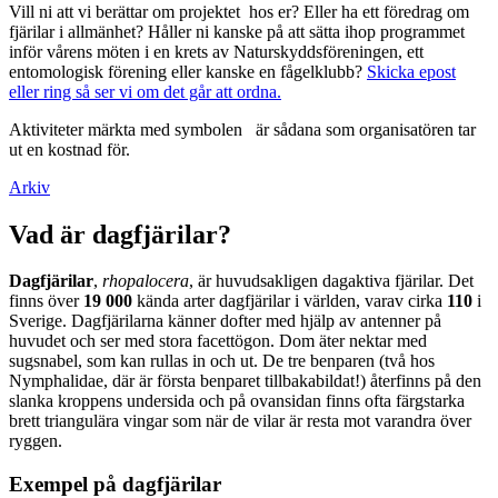
Vill ni att vi berättar om projektet hos er? Eller ha ett föredrag om
fjärilar i allmänhet? Håller ni kanske på att sätta ihop programmet
inför vårens möten i en krets av Naturskyddsföreningen, ett
entomologisk förening eller kanske en fågelklubb?
Skicka epost
eller ring så ser vi om det går att ordna.
Aktiviteter märkta med symbolen
är sådana som organisatören tar
ut en kostnad för.
Arkiv
Vad är dagfjärilar?
Dagfjärilar
,
rhopalocera
, är huvudsakligen dagaktiva fjärilar. Det
finns över
19 000
kända arter dagfjärilar i världen, varav cirka
110
i
Sverige. Dagfjärilarna känner dofter med hjälp av antenner på
huvudet och ser med stora facettögon. Dom äter nektar med
sugsnabel, som kan rullas in och ut. De tre benparen (två hos
Nymphalidae, där är första benparet tillbakabildat!) återfinns på den
slanka kroppens undersida och på ovansidan finns ofta färgstarka
brett triangulära vingar som när de vilar är resta mot varandra över
ryggen.
Exempel på dagfjärilar