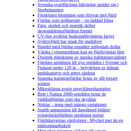
Svenska svartfläckiga blåvingar sprider sig i
Storbritannien
Förskjuten blomning som försvar mot fjäril
Fjärilar som pollinerare – en laddad fråga
Färg, storlek och genetik skiljer
skogspärlemorfjärilens former
UV-ljus avslöjar busksnabbvingens larver
Sydrovfjäril har smak för stadslivet
Handel med fjärilar omsätter miljontals dollar
Vätska i vingmembran kan ge fjärilsvingar färg
Drastisk minskning av danska habitatspecialister
Fjärilars spridning till nya områden i Sverige och
Finland under 120 år
– betydelsen av klimat,
landskapstyp och arters särdrag
Spanska kamgräsfjärilar hotas av allt torrare
somrar
Mikroklimat avgör utvecklingshastighet
Bete i Natura 2000-områden hotar de
väddnätfjärilar som ska skyddas
Nektar – tema med många variationer
Snabb anpassning till dagslängd hjälper
svingelgräsfjärilens spridning norrut
Fjärilslarvernas värdväxter– Mycket mer än en
midsommarbukett
Monarker migrerar söderut allt senare