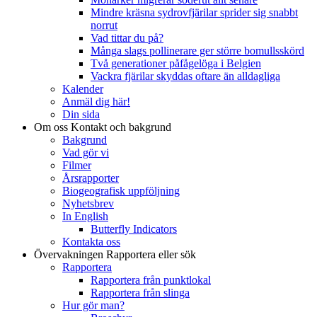
Mindre kräsna sydrovfjärilar sprider sig snabbt
norrut
Vad tittar du på?
Många slags pollinerare ger större bomullsskörd
Två generationer påfågelöga i Belgien
Vackra fjärilar skyddas oftare än alldagliga
Kalender
Anmäl dig här!
Din sida
Om oss
Kontakt och bakgrund
Bakgrund
Vad gör vi
Filmer
Årsrapporter
Biogeografisk uppföljning
Nyhetsbrev
In English
Butterfly Indicators
Kontakta oss
Övervakningen
Rapportera eller sök
Rapportera
Rapportera från punktlokal
Rapportera från slinga
Hur gör man?