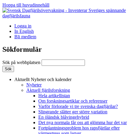
Hoppa till huvudinnehåll
Logga in
In English
Bli medlem
Sökformulär
Sök på webbplatsen
Aktuellt
Nyheter och kalender
Nyheter
Aktuell fjärilsforskning
Hela artikellistan
Om forskningsartiklar och referenser
Varför förlorade vi tre svenska dagfjärilar?
Slingrande slåtter ger större variation
En öländsk blåvingehybrid
Det nya normala får oss att glömma hur det var
Fortplantningsproblem hos rapsfjärilar efter
värmestress som larver