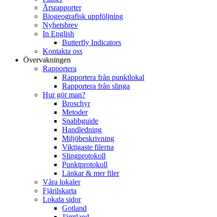
Årsrapporter
Biogeografisk uppföljning
Nyhetsbrev
In English
Butterfly Indicators
Kontakta oss
Övervakningen
Rapportera
Rapportera från punktlokal
Rapportera från slinga
Hur gör man?
Broschyr
Metoder
Snabbguide
Handledning
Miljöbeskrivning
Viktigaste filerna
Slingprotokoll
Punktprotokoll
Länkar & mer filer
Våra lokaler
Fjärilskarta
Lokala sidor
Gotland
Jämtland