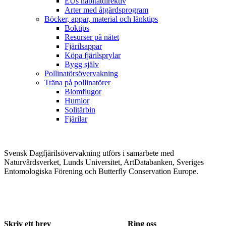
EUs habitatdirektiv
Arter med åtgärdsprogram
Böcker, appar, material och länktips
Boktips
Resurser på nätet
Fjärilsappar
Köpa fjärilsprylar
Bygg själv
Pollinatörsövervakning
Träna på pollinatörer
Blomflugor
Humlor
Solitärbin
Fjärilar
Svensk Dagfjärilsövervakning utförs i samarbete med
Naturvårdsverket, Lunds Universitet, ArtDatabanken, Sveriges
Entomologiska Förening och Butterfly Conservation Europe.
Skriv ett brev
Ring oss